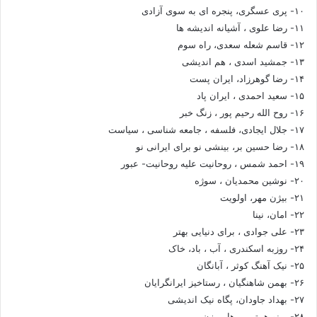
۱۰- پری عسگری، پنجره ای به سوی آزادی
۱۱- رضا علوی ، آشیانه اندیشه ها
۱۲- قاسم شعله سعدی، راه سوم
۱۳- جمشید اسدی ، هم اندیشی
۱۴- رضا گوهرزاد، ایران پست
۱۵- سعید احمدی ، ایران پاد
۱۶- روح الله رحیم پور ، زنگ خبر
۱۷- جلال ایجادی، فلسفه ، جامعه شناسی ، سیاست
۱۸- رضا حسین بر، بینشی نو برای ایرانی نو
۱۹- احمد شمس ، روحانیت علیه روحانیت- عبور
۲۰- نوشین محمدیان ، سوژه
۲۱- بیژن مهر، اولویت
۲۲- امان، نینا
۲۳- علی جوادی ، برای دنیایی بهتر
۲۴- روزبه اسکندری ، آب ، باد، خاک
۲۵- نیک آهنگ کوثر ، آبانگان
۲۶- بهمن شاهنگیان ، رستاخیز ایرانگرایان
۲۷- بهداد جاودان، پگاه نیک اندیشی
۲۸- مینو همتی ، رهایی زن