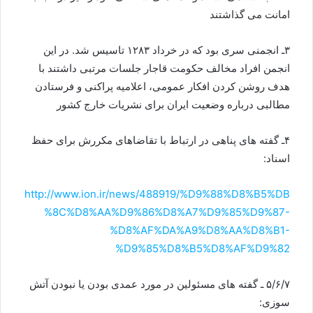
امانت می گذاشتند
۳ـ انجمنی سری بود که در خرداد ۱۲۸۳ تاسیس شد. در این
انجمن افراد مخالف حکومت قاجار جلسات مرتبی داشتند با
هدف روشن کردن افکار عمومی، اعلامیه پراکنی و فرستادن
مطالبی درباره وضعیت ایران برای نشریات خارج کشور
۴ـ گفته های پناهی در ارتباط با تقاضاهای مکررش برای حفظ
اسناد:
http://www.ion.ir/news/488919/%D9%88%D8%B5%DB
%8C%D8%AA%D9%86%D8%A7%D9%85%D9%87-
%D8%AF%DA%A9%D8%AA%D8%B1-
%D9%85%D8%B5%D8%AF%D9%82
۵/۶/۷ ـ گفته های مسئولین در مورد عمدی بودن یا نبودن آتش
سوزی: