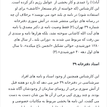
آباد(۱) را عمدی و کار بخشی از عوامل رژیم ذکر کرده است.
این کارشناس (که خواسته از نام مستعار «کاشف» برای او
استفاده شود) در نامه ی بلند خود می نویسد:« برخلاف آن چه
در رسانه های دولتی منتشر شده، در آتش سوزی دفترخانه
شماره ۳۹ تهران،(۲) فقط وصیت نامه ی دکتر مصدق یا نامه
های آیت الله کاشانی سوخته نشد، بلکه هزارها نامه و سندی از
بین رفت که مربوط می شدند به دورانی بلند ـ از سال های
۱۲۸۰ خورشیدی، حوالی تشکیل «انجمن باغ میکده»، تا سال
های اول دهه ۴۰ خورشیدی».(۳)
اسناد دفترخانه ۳۹
این کارشناس همچنین از وجود اسناد و نامه های افراد
سرشناسی در دفترخانه ۳۹ خبر می دهد که تازه دو هفته قبل
از آتش سوزی برخی از روسای سازمان از وجودشان آگاه شده
بودند. و چند روزی کپی برخی از آن ها بین شان دست به دست
می گشت. این نامه ها بخشی مربوط به مکاتبات خصوصی و