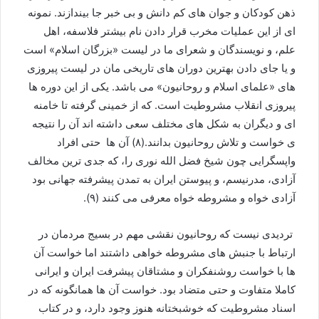
ذهن کودکان و جوان های کم دانش و بی خبر جا بیندازند. نمونه
ای از این عملیات مخرب قرار دادن نام بیشتر فلاسفه، اهل
علم، و نویسندگان و شعرای ما در لیست «بزرگان اسلام» است
و یا جای دادن بهترین دوران های تاریخی مان در لیست پیروزی
های «علمای اسلام و روحانیون» می باشد. یکی از این دوره ها
پیروزی انقلاب مشروطیت است. که از خمینی گرفته تا خامنه
ای و دیگران به شکل های مختلف سعی داشته اند آن را نتیجه
ی خواست و تلاش روحانیون بدانند.(۸) آن ها حتی افراد
واپسگرایی چون شیخ فضل الله نوری را، که جدی ترین مخالف
آزادی، مدرنیسم، و پیوستن ایران به تمدن پیشرفته جهانی بود
آزادی خواه و مشروطه خواه معرفی می کنند (۹).
تردیدی نیست که روحانیون نقشی مهم در بسیج مردمان در
ارتباط با جنبش های مشروطه خواهی داشتند اما خواست آن
ها با خواست روشنفکران و مشتاقان پیشرفت ایران و ایرانی
کاملا متفاوت و حتی متضاد بود. خواست آن ها همانگونه که در
اسناد مشروطیت که خوشبختانه هنوز وجود دارد، و در کتاب