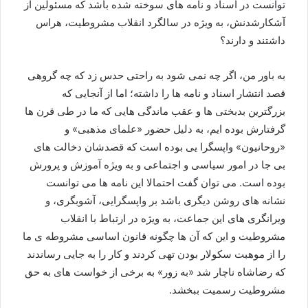
توانست در اسناد و نامه های سوخته شده باشد که مسئولین از
آشکارشدنش، به ويژه در سالگرد انقلاب مشروطیت، هراس
داشتند و دارند؟
به باور من، اگر چه نمی شود به راحتی حدس زد که چه گروهی
قصد انتشار اسناد و نامه ها را داشته؛ اما از آنجایی که
بزرگترین بدبختی ها و عقب ماندگی هایی که ما در طی قرن ها
گرفتارش بوده ایم، به دلیل حضور «علمای مذهبی» و
«روحانیون» واپسگرا یی بوده است که قصدشان دخالت های
بی جا در امور سیاسی و اجتماعی و به ويژه آموزش و پرورش
بوده است. می توان گفت احتمالا این نامه ها می توانست
نشانه های روشن دیگری باشد بر واپسگرایی، آشوبگری، و
ویرانگری های این جماعت، به ويژه در ارتباط با انقلاب
مشروطیت و این که آن ها چگونه قانون اساسی مشروطه ی ما
را از موهبت سکولار بودن تهی کردند و کار را به جایی رساندند
که رضاشاه ناچار شد «به زور» به برخی از خواست های به حق
مشروطیت رسمیت ببخشد.