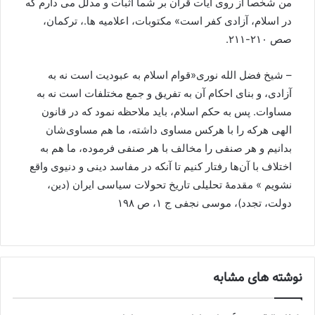
من شخصا از روی آیات قرآن بر شما اثبات و مدلل می دارم که
در اسلام، آزادی کفر است» مکتوبات، اعلامیه ها.، ترکمان،
صص ۲۱۰-۲۱۱.
– شیخ فضل الله نوری«قوام اسلام به عبودیت است نه به
آزادی، و بنای احکام آن به تفریق و جمع مختلفات است نه به
مساوات. پس به حکم اسلام، باید ملاحظه نمود که در قانون
الهی هرکه را با هرکس مساوی داشته، ما هم مساوی‌شان
بدانیم و هر صنفی را مخالف با هر صنفی فرموده، ما هم به
اختلاف با آن‌ها رفتار کنیم تا آنکه در مفاسد دینی و دنیوی واقع
نشویم » مقدمۀ تحلیلی تاریخ تحولات سیاسی ایران (دین،
دولت، تجدد)، موسی نجفی ج ۱، ص ۱۹۸
نوشته های مشابه