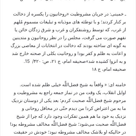
ـ خمینی: در جریان مشروطیت «روحانیون را یکسره از دخالت
بر کنار کردند؛ و با توطئه های موذیانه و تبلیغات مسمومِ مُلهم
از غرب، که توسط روشنفکران و غرب و شرق زدگان خائن یا
نفهم صورت می گرفت، مجلس را در نظر روحانیون و متدینین
به گونه ای ساخته بودند که دخالت در انتخابات از معاصی بزرگ
و اعانت به ظلم و کفر بود! و روحانیت بکلی از صحنه خارج شد
و به انزوا کشیده شد»صحیفه امام، ج ۲۱، ص: ۴۲۰/ 15.
صحیفه امام، ج ۱۸
خامنه ای: « واقعاً به شیخ فضل‌اللَّه خیلی ظلم شده است.
اوایل انقلاب، یک وقت من در نماز جمعه راجع به مشروطیت و
مرحوم شیخ فضل‌اللَّه صحبت کردم؛ بعد یکی از دوستان نزدیک
ما به من اعتراض کرد! من دیدم حتّی در محافل روحانی و
نزدیک به خود ما هم همین تفکرات وجود دارد که چرا از شیخ
فضل‌اللَّه صحبت می‌شود؛ شیخ فضل‌اللَّه مخالف مشروطه بود!
در حالیکه او بلاشک مخالف مشروطه نبود؛ خودش در حقیقت