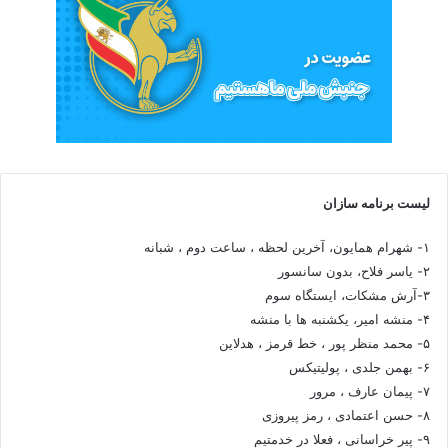
لیست برنامه سازان
۱- شهرام همایون، آخرین لحظه ، ساعت دوم ، شبانه
۲- یاسر فلاح، بدون سانسور
۳-آرش مشکات، ایستگاه سوم
۴- منشه امیر، یکشنبه ها با منشه
۵- محمد منظر پور ، خط قرمز ، هدلاین
۶- بهمن جلدی ، پولیتیکس
۷- پیمان عارف ، مرور
۸- حسن اعتمادی ، رمز پیروزی
۹- پیر خراسانی ، فعلا در خدمتیم