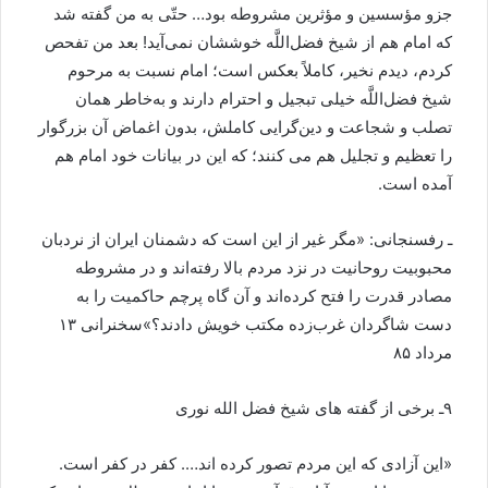
جزو مؤسسین و مؤثرین مشروطه بود… حتّی به من گفته شد
که امام هم از شیخ فضل‌اللَّه خوششان نمی‌آید! بعد من تفحص
کردم، دیدم نخیر، کاملاً بعکس است؛ امام نسبت به مرحوم
شیخ فضل‌اللَّه خیلی تبجیل و احترام دارند و به‌خاطر همان
تصلب و شجاعت و دین‌گرایی کاملش، بدون اغماض آن بزرگوار
را تعظیم و تجلیل هم می کنند؛ که این در بیانات خود امام هم
آمده است.
ـ رفسنجانی: «مگر غیر از این است که دشمنان ایران از نردبان
محبوبیت روحانیت در نزد مردم بالا رفته‌اند و در مشروطه
مصادر قدرت را فتح کرده‌اند و آن گاه پرچم حاکمیت را به
دست شاگردان غرب‌زده مکتب خویش دادند؟»سخنرانی ۱۳
مرداد ۸۵
۹ـ برخی از گفته های شیخ فضل الله نوری
«این آزادی که این مردم تصور کرده اند…. کفر در کفر است.