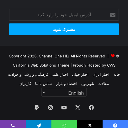
آدرس
ایمیل
خود
را
وارد
کنید
© Copyright 2026, Channel One HD, All Rights Reserved |
California Web Solutions Theme
| Proudly Hosted by
CWS
خانه
اخبار ایران
اخبار جهان
اخبار علمی, فرهنگی, ورزشی و حوادث
مقالات
تلویزیون
اقتصاد و بازار
تماس با ما
کاربران
فیس
X
یوتیوب
اینستاگرام
پی‌پال
بوک