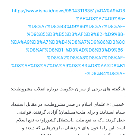
https://www.isna.ir/news/98043116351/%DA%A9%D8
%AF%D8%A7%D9%85-
%D8%A7%D8%B3%D9%86%D8%A7%D8%AF-
%D9%85%D8%B5%D8%AF%D9%82-%D9%88-
%DA%A9%D8%A7%D8%B4%D8%A7%D9%86%DB%8C
-%D8%AF%D8%B1-%D8%AD%D8%B3%D9%86-
%D8%A2%D8%A8%D8%A7%D8%AF-
%D8%AE%D8%A7%DA%A9%D8%B3%D8%AA%D8%B1
-%D8%B4%D8%AF
۸ـ گفته های برخی از سران حکومت درباره انقلاب مشروطیت:
خمینی: «.علمای اسلام در صدر مشروطیت، در مقابل استبداد
سیاه ایستادند و برای ملت(مسلمان) آزادی گرفتند، قوانینی
جعل کردند…که به نفع ملت…استقلال کشور(و) به نفع اسلام
است این را با خون های خودشان، با زجرهایی که دیدند و