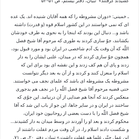
کشیدند گرفتند» تبیان، دفتر بیستم، ص ۵۱-۵۲
ـ خمینی: «دوران مشروطه را که همه آقایان شنیده اند. یک عده
ای که نمی خواستند در این کشور اسلام قوه (و قدرت) داشته
باشد و… دنبال این بودند که اینجا را به نحوی به طرف خودشان
بکشانند، جوّ سازی کردند به طوری که مرحوم آقا شیخ فضل
اللّه که آن وقت یک آدم شاخصی در ایران بود و مورد قبول بود،
همچون جوّ سازی کردند که در میدان، علنی ایشان را به دار
زدند و پای آن هم کف زدند و این نقشه ای بود برای این که
اسلام را منعزل کنند و کردند و از آن به بعد دیگر نتوانست
مشروطه یک مشروطه ای باشد که علمای نجف می خواستند.
حتی قضیه مرحوم آقا شیخ فضل اللّه را در نجف هم بدجوری
منعکس کردند که آنجا هم صدایی از آن درنیامد. این جوّی که
ساختند در ایران و در سایر جاها، این جو از باب این شد که آقا
شیخ فضل اللّه را با دست بعضی از روحانیون خود ایران،
محکوم کردند و بعد او را آوردند در وسط میدان به دار کشیدند…
و شکست دادند اسلام را، در آن وقت مردم غفلت داشتند از
این عمل حتّی علما هم غفلت داشت.» تبیان، دفتر ۲۰، ص ۷۱.