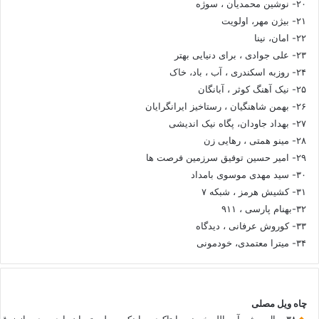
۲۰- نوشین محمدیان ، سوژه
۲۱- بیژن مهر، اولویت
۲۲- امان، نینا
۲۳- علی جوادی ، برای دنیایی بهتر
۲۴- روزبه اسکندری ، آب ، باد، خاک
۲۵- نیک آهنگ کوثر ، آبانگان
۲۶- بهمن شاهنگیان ، رستاخیز ایرانگرایان
۲۷- بهداد جاودان، پگاه نیک اندیشی
۲۸- مینو همتی ، رهایی زن
۲۹- امیر حسین توفیق سرزمین فرصت ها
۳۰- سید مهدی موسوی بامداد
۳۱- کشیش هرمز ، شبکه ۷
۳۲-بهنام پارسی ، ۹۱۱
۳۳- کوروش عرفانی ، دیدگاه
۳۴- میترا معتمدی، خودمونی
چاه ویل مصلی