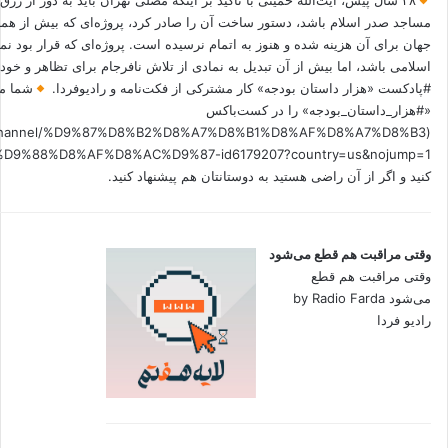
۳۸ سال پیش، آیت‌الله خمینی با تاکید بر اینکه مصلی تهران باید به دور از زرق
مساجد صدر اسلام باشد، دستور ساخت آن را صادر کرد، پروژه‌ای که بیش از هم
جهان برای آن هزینه شده و هنوز به اتمام نرسیده است. پروژه‌ای که قرار بود نم
اسلامی باشد، اما بیش از آن تبدیل به نمادی از تلاش نافرجام برای تظاهر و خ
#پادکست «هزار داستان بودجه» کار مشترکی از فکت‌نامه و رادیوفردا.
شما می
«#هزار_داستان_بودجه» را در کست‌باکس
.fm/channel/%D9%87%D8%B2%D8%A7%D8%B1%D8%AF%D8%A7%D8%B3
کنید و اگر از آن راضی هستید به دوستانتان هم پیشنهاد کنید.
وقتی مراقبت هم قطع می‌شود
وقتی مراقبت هم قطع
می‌شود by Radio Farda
رادیو فردا