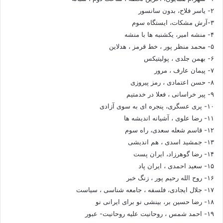
۲- یاسر فلاح، بدون سانسور
۳-آرش مشکات، ایستگاه سوم
۴- منشه امیر، یکشنبه ها با منشه
۵- محمد منظر پور ، خط قرمز ، هدلاین
۶- بهمن جلدی ، پولیتیکس
۷- پیمان عارف ، مرور
۸- حسن اعتمادی ، رمز پیروزی
۹- پیر خراسانی ، فعلا در خدمتیم
۱۰- پری عسگری، پنجره ای به سوی آزادی
۱۱- رضا علوی ، آشیانه اندیشه ها
۱۲- قاسم شعله سعدی، راه سوم
۱۳- جمشید اسدی ، هم اندیشی
۱۴- رضا گوهرزاد، ایران پست
۱۵- سعید احمدی ، ایران پاد
۱۶- روح الله رحیم پور ، زنگ خبر
۱۷- جلال ایجادی، فلسفه ، جامعه شناسی ، سیاست
۱۸- رضا حسین بر، بینشی نو برای ایرانی نو
۱۹- احمد شمس ، روحانیت علیه روحانیت- عبور