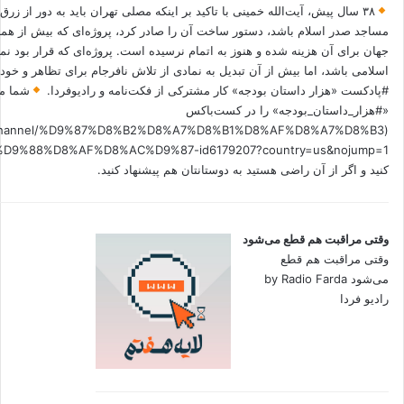
۳۸ سال پیش، آیت‌الله خمینی با تاکید بر اینکه مصلی تهران باید به دور از زرق
مساجد صدر اسلام باشد، دستور ساخت آن را صادر کرد، پروژه‌ای که بیش از هم
جهان برای آن هزینه شده و هنوز به اتمام نرسیده است. پروژه‌ای که قرار بود نم
اسلامی باشد، اما بیش از آن تبدیل به نمادی از تلاش نافرجام برای تظاهر و خ
#پادکست «هزار داستان بودجه» کار مشترکی از فکت‌نامه و رادیوفردا.
شما می
«#هزار_داستان_بودجه» را در کست‌باکس
.fm/channel/%D9%87%D8%B2%D8%A7%D8%B1%D8%AF%D8%A7%D8%B3
کنید و اگر از آن راضی هستید به دوستانتان هم پیشنهاد کنید.
وقتی مراقبت هم قطع می‌شود
وقتی مراقبت هم قطع
می‌شود by Radio Farda
رادیو فردا