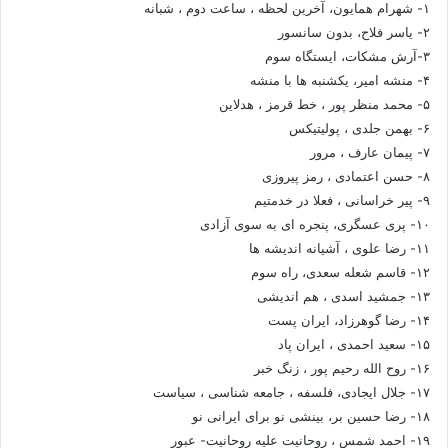
۱- شهرام همایون، آخرین لحظه ، ساعت دوم ، شبانه
۲- یاسر فلاح، بدون سانسور
۳-آرش مشکات، ایستگاه سوم
۴- منشه امیر، یکشنبه ها با منشه
۵- محمد منظر پور ، خط قرمز ، هدلاین
۶- بهمن جلدی ، پولیتیکس
۷- پیمان عارف ، مرور
۸- حسن اعتمادی ، رمز پیروزی
۹- پیر خراسانی ، فعلا در خدمتیم
۱۰- پری عسگری، پنجره ای به سوی آزادی
۱۱- رضا علوی ، آشیانه اندیشه ها
۱۲- قاسم شعله سعدی، راه سوم
۱۳- جمشید اسدی ، هم اندیشی
۱۴- رضا گوهرزاد، ایران پست
۱۵- سعید احمدی ، ایران پاد
۱۶- روح الله رحیم پور ، زنگ خبر
۱۷- جلال ایجادی، فلسفه ، جامعه شناسی ، سیاست
۱۸- رضا حسین بر، بینشی نو برای ایرانی نو
۱۹- احمد شمس ، روحانیت علیه روحانیت- عبور