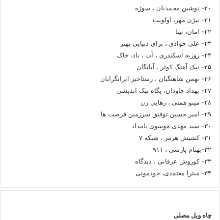
۲۰- نوشین محمدیان ، سوژه
۲۱- بیژن مهر، اولویت
۲۲- امان، نینا
۲۳- علی جوادی ، برای دنیایی بهتر
۲۴- روزبه اسکندری ، آب ، باد، خاک
۲۵- نیک آهنگ کوثر ، آبانگان
۲۶- بهمن شاهنگیان ، رستاخیز ایرانگرایان
۲۷- بهداد جاودان، پگاه نیک اندیشی
۲۸- مینو همتی ، رهایی زن
۲۹- امیر حسین توفیق سرزمین فرصت ها
۳۰- سید مهدی موسوی بامداد
۳۱- کشیش هرمز ، شبکه ۷
۳۲-بهنام پارسی ، ۹۱۱
۳۳- کوروش عرفانی ، دیدگاه
۳۴- میترا معتمدی، خودمونی
چاه ویل مصلی