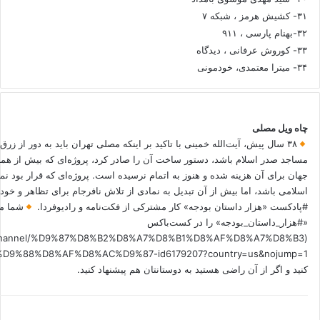
۳۱- کشیش هرمز ، شبکه ۷
۳۲-بهنام پارسی ، ۹۱۱
۳۳- کوروش عرفانی ، دیدگاه
۳۴- میترا معتمدی، خودمونی
چاه ویل مصلی
۳۸ سال پیش، آیت‌الله خمینی با تاکید بر اینکه مصلی تهران باید به دور از زرق
مساجد صدر اسلام باشد، دستور ساخت آن را صادر کرد، پروژه‌ای که بیش از هم
جهان برای آن هزینه شده و هنوز به اتمام نرسیده است. پروژه‌ای که قرار بود نم
اسلامی باشد، اما بیش از آن تبدیل به نمادی از تلاش نافرجام برای تظاهر و خ
#پادکست «هزار داستان بودجه» کار مشترکی از فکت‌نامه و رادیوفردا.
شما می
«#هزار_داستان_بودجه» را در کست‌باکس
.fm/channel/%D9%87%D8%B2%D8%A7%D8%B1%D8%AF%D8%A7%D8%B3
کنید و اگر از آن راضی هستید به دوستانتان هم پیشنهاد کنید.