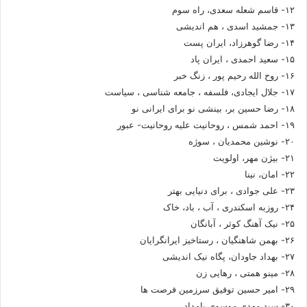
۱۲- قاسم شعله سعدی، راه سوم
۱۳- جمشید اسدی ، هم اندیشی
۱۴- رضا گوهرزاد، ایران پست
۱۵- سعید احمدی ، ایران پاد
۱۶- روح الله رحیم پور ، زنگ خبر
۱۷- جلال ایجادی، فلسفه ، جامعه شناسی ، سیاست
۱۸- رضا حسین بر، بینشی نو برای ایرانی نو
۱۹- احمد شمس ، روحانیت علیه روحانیت- عبور
۲۰- نوشین محمدیان ، سوژه
۲۱- بیژن مهر، اولویت
۲۲- امان، نینا
۲۳- علی جوادی ، برای دنیایی بهتر
۲۴- روزبه اسکندری ، آب ، باد، خاک
۲۵- نیک آهنگ کوثر ، آبانگان
۲۶- بهمن شاهنگیان ، رستاخیز ایرانگرایان
۲۷- بهداد جاودان، پگاه نیک اندیشی
۲۸- مینو همتی ، رهایی زن
۲۹- امیر حسین توفیق سرزمین فرصت ها
۳۰- سید مهدی موسوی بامداد