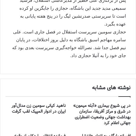
پس از برکناری علی خطیر از مدیرعاملی استقلال، فرشید
سمیعی مدید جدید این باشگاه، حجازی را جایگزین او کرده
است تا سرپرستی صدرنشین لیگ را در پنج هفته پایانی به
عهده بگیرد.
حجازی سومین سرپرست استقلال در فصل جاری است. علی
سامره مهاجم اسبق باشگاه به دلیل بروز اختلافات، در پایان
نیم فصل جدا شد. نصرالله خواجه‌گیری سرپرست بعدی بود که
جای خود را به آتیلا حجازی داد.
نوشته های مشابه
در پی شیوع بیماری «آبله میمون»
ناهید کیانی سومین زن مدال‌آور
در شرق و مرکز آفریقا، سازمان
ایران در ادوار المپیک لقب گرفت
بهداشت جهانی وضعیت اضطراری
جهانی اعلام کرد
افسانه بایگان به اتهام «انتشار
فرمانده انتظامی اردکان از وقوع