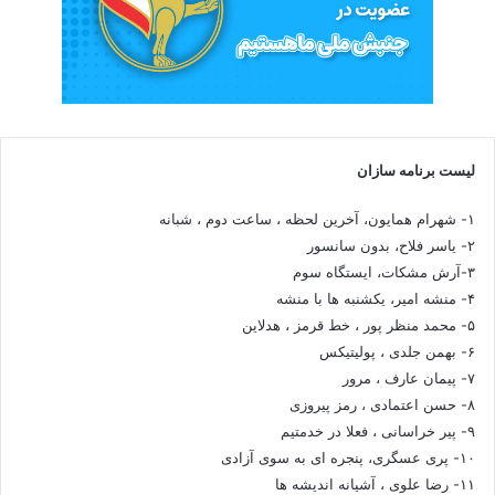
لیست برنامه سازان
۱- شهرام همایون، آخرین لحظه ، ساعت دوم ، شبانه
۲- یاسر فلاح، بدون سانسور
۳-آرش مشکات، ایستگاه سوم
۴- منشه امیر، یکشنبه ها با منشه
۵- محمد منظر پور ، خط قرمز ، هدلاین
۶- بهمن جلدی ، پولیتیکس
۷- پیمان عارف ، مرور
۸- حسن اعتمادی ، رمز پیروزی
۹- پیر خراسانی ، فعلا در خدمتیم
۱۰- پری عسگری، پنجره ای به سوی آزادی
۱۱- رضا علوی ، آشیانه اندیشه ها