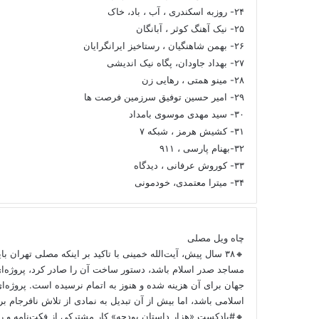
۲۴- روزبه اسکندری ، آب ، باد، خاک
۲۵- نیک آهنگ کوثر ، آبانگان
۲۶- بهمن شاهنگیان ، رستاخیز ایرانگرایان
۲۷- بهداد جاودان، پگاه نیک اندیشی
۲۸- مینو همتی ، رهایی زن
۲۹- امیر حسین توفیق سرزمین فرصت ها
۳۰- سید مهدی موسوی بامداد
۳۱- کشیش هرمز ، شبکه ۷
۳۲-بهنام پارسی ، ۹۱۱
۳۳- کوروش عرفانی ، دیدگاه
۳۴- میترا معتمدی، خودمونی
چاه ویل مصلی
🔸۳۸ سال پیش، آیت‌الله خمینی با تاکید بر اینکه مصلی تهران ب
مساجد صدر اسلام باشد، دستور ساخت آن را صادر کرد، پروژه‌ا
جهان برای آن هزینه شده و هنوز به اتمام نرسیده است. پروژه‌ای
اسلامی باشد، اما بیش از آن تبدیل به نمادی از تلاش نافرجام 
🔸#پادکست «هزار داستان بودجه» کار مشترکی از فکت‌نامه و را