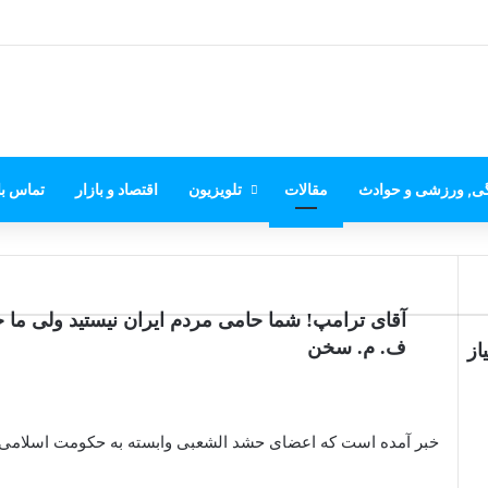
گی, ورزشی و حوادث
مقالات
تلویزیون
اقتصاد و بازار
تماس با
آقای ترامپ! شما حامی مردم ایران نیستید ولی ما ح
ف. م. سخن
از
خبر آمده است که اعضای حشد الشعبی وابسته به حکومت اسلامی، 