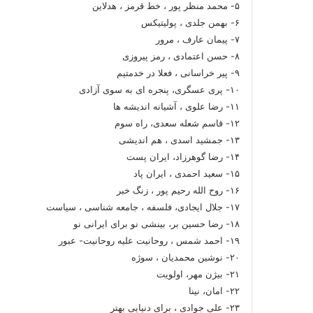
۵- محمد منظر پور ، خط قرمز ، هدلاین
۶- بهمن جلدی ، پولیتیکس
۷- پیمان عارف ، مرور
۸- حسن اعتمادی ، رمز پیروزی
۹- پیر خراسانی ، فعلا در خدمتیم
۱۰- پری عسگری، پنجره ای به سوی آزادی
۱۱- رضا علوی ، آشیانه اندیشه ها
۱۲- قاسم شعله سعدی، راه سوم
۱۳- جمشید اسدی ، هم اندیشی
۱۴- رضا گوهرزاد، ایران پست
۱۵- سعید احمدی ، ایران پاد
۱۶- روح الله رحیم پور ، زنگ خبر
۱۷- جلال ایجادی، فلسفه ، جامعه شناسی ، سیاست
۱۸- رضا حسین بر، بینشی نو برای ایرانی نو
۱۹- احمد شمس ، روحانیت علیه روحانیت- عبور
۲۰- نوشین محمدیان ، سوژه
۲۱- بیژن مهر، اولویت
۲۲- امان، نینا
۲۳- علی جوادی ، برای دنیایی بهتر