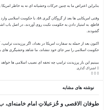
بنابراین اعتراض ما به چنین حرکات وحشیانه ای نه به خاطر امریکا
وقتی امریکایی ها بعد از گروگان گیر
قاطع، به امتیاز دادن به حکومت نکبت روی آوردند، در اصل باب اش
گشودند.
اکنون بعد از حمله به سفارت امریکا در بغداد، اگر پرزیدنت ترامپ، 
حکومت اسلامی را سر جای خود ننشاند، ما شاهد وحشیگری های بیشت
ببینیم این بار پرزیدنت ترامپ چه تحفه ای نصیب اسلامی ها خواهد کر
اشتراک گذاری
X
فیس
اشتراک
بوک
گذاری
از
نوشته های مشابه
طریق
ایمیل
طوفان الاقصی و خُزعبلاتِ امام خامنه‌ای، ب. 