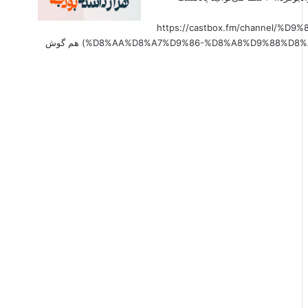
(https://castbox.fm/channel
%D8%AA%D8%A7%D9%86-%D8%A8%D9%88%D8%AF%D8%AC%D9%87-id6179207?country=us&nojump=1) هم گوش