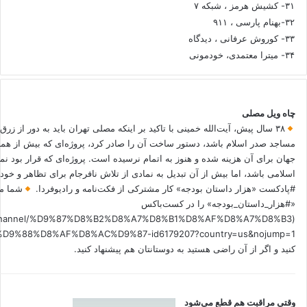
۳۱- کشیش هرمز ، شبکه ۷
۳۲-بهنام پارسی ، ۹۱۱
۳۳- کوروش عرفانی ، دیدگاه
۳۴- میترا معتمدی، خودمونی
چاه ویل مصلی
۳۸ سال پیش، آیت‌الله خمینی با تاکید بر اینکه مصلی تهران باید به دور از زرق
مساجد صدر اسلام باشد، دستور ساخت آن را صادر کرد، پروژه‌ای که بیش از هم
جهان برای آن هزینه شده و هنوز به اتمام نرسیده است. پروژه‌ای که قرار بود نم
اسلامی باشد، اما بیش از آن تبدیل به نمادی از تلاش نافرجام برای تظاهر و خ
#پادکست «هزار داستان بودجه» کار مشترکی از فکت‌نامه و رادیوفردا.
شما می
«#هزار_داستان_بودجه» را در کست‌باکس
.fm/channel/%D9%87%D8%B2%D8%A7%D8%B1%D8%AF%D8%A7%D8%B3
کنید و اگر از آن راضی هستید به دوستانتان هم پیشنهاد کنید.
وقتی مراقبت هم قطع می‌شود