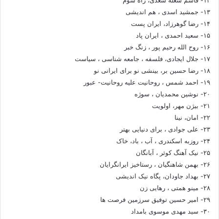
۱۳- جمشید اسدی ، هم اندیشی
۱۴- رضا گوهرزاد، ایران پست
۱۵- سعید احمدی ، ایران پاد
۱۶- روح الله رحیم پور ، زنگ خبر
۱۷- جلال ایجادی، فلسفه ، جامعه شناسی ، سیاست
۱۸- رضا حسین بر، بینشی نو برای ایرانی نو
۱۹- احمد شمس ، روحانیت علیه روحانیت- عبور
۲۰- نوشین محمدیان ، سوژه
۲۱- بیژن مهر، اولویت
۲۲- امان، نینا
۲۳- علی جوادی ، برای دنیایی بهتر
۲۴- روزبه اسکندری ، آب ، باد، خاک
۲۵- نیک آهنگ کوثر ، آبانگان
۲۶- بهمن شاهنگیان ، رستاخیز ایرانگرایان
۲۷- بهداد جاودان، پگاه نیک اندیشی
۲۸- مینو همتی ، رهایی زن
۲۹- امیر حسین توفیق سرزمین فرصت ها
۳۰- سید مهدی موسوی بامداد