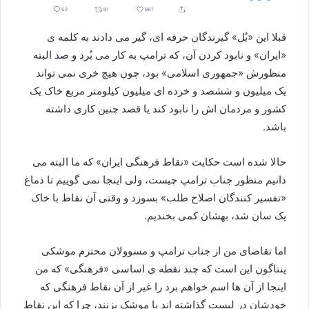
قبلا این «بُل» گیرندگان حرفه ای، گیر می دادند به کلمه ی
«ایران» و نابود کردن آن، که ترامپ به کار می بُرد و صد البته
منظورش «جمهوری اسلامی» بود، چون هیچ خری نمی تواند
یک میلیون و ششصد و خرده ای میلیون کیلومتر مربع خاک یک
کشور و مردمان اش را نابود کند یا قصد چنین کاری داشته
باشد.
حالا شده است حکایت «نقاط فرهنگی ایران» که ما البته می
دانیم منظور جناب ترامپ چیست، ولی اینجا نمی گوییم تا دماغ
«تفسیر کنندگان اصلاح طلب» بسوزد و وقتی آن نقاط با خاک
یک سان شد، بهشان کمی بخندیم.
اما تقاضای من از جناب ترامپ و مسوولان محترم موشکی
پنتاگون این است که چند نقطه ی اساسی «فرهنگی» که من
اینجا از آن ها اسم خواهم برد را غیر از آن نقاط فرهنگی که
خودشان در لیست گذاشته اند با موشک بزنند، چرا که این نقاط