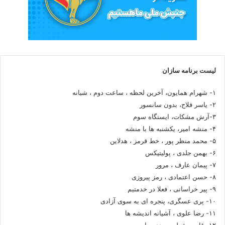
لیست برنامه سازان
۱- شهرام همایون، آخرین لحظه ، ساعت دوم ، شبانه
۲- یاسر فلاح، بدون سانسور
۳-آرش مشکات، ایستگاه سوم
۴- منشه امیر، یکشنبه ها با منشه
۵- محمد منظر پور ، خط قرمز ، هدلاین
۶- بهمن جلدی ، پولیتیکس
۷- پیمان عارف ، مرور
۸- حسن اعتمادی ، رمز پیروزی
۹- پیر خراسانی ، فعلا در خدمتیم
۱۰- پری عسگری، پنجره ای به سوی آزادی
۱۱- رضا علوی ، آشیانه اندیشه ها
۱۲- قاسم شعله سعدی، راه سوم