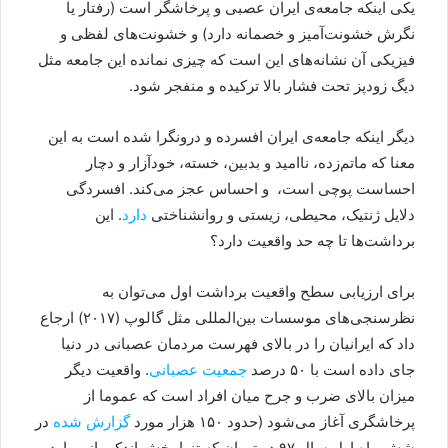
یکی اینکه جامعه‌ی ایران عصبی و پرخاشگر است (رفتار یا
نگرش خشونت‌آمیز و خصمانه دارد) و خشونت‌های لفظی و
فیزیکی آن نشانه‌های این است که چیزی نمانده این جامعه مثل
دیگ زودپز تحت فشار بالا ترکیده و منفجر شود.
دیگر اینکه جامعه‌ی ایران افسرده و درونگرا شده است به این
معنا که ماتم‌زده، ناامید و بدبین، خسته، خودآزار و دچار
احساست پوچی است، و احساس عجز می‌کند. افسردگی
دلایل ژنتیک، محیطی، زیستی و روانشناختی
دارد
. این
برداشت‌ها تا چه حد واقعیت دارد؟
برای ارزیابی سطح واقعیت برداشت اول می‌توان به
نظرسنجی‌های موسسات بین‌المللی مثل گالوپ (۲۰۱۷) ارجاع
داد که ایرانیان را در بالای فهرست‌ مردمان عصبانی در دنیا
جای داده است با ۵۰ درصد
جمعیت عصبانی
. واقعیت دیگر
میزان بالای ضرب و جرح میان افراد است که عموما از
پرخاشگری آغاز می‌شود (حدود ۱۵۰ هزار مورد
گزارش شده
در
شش ماه اول سال ۹۷ در تهران که تنها بخش اندکی از موارد