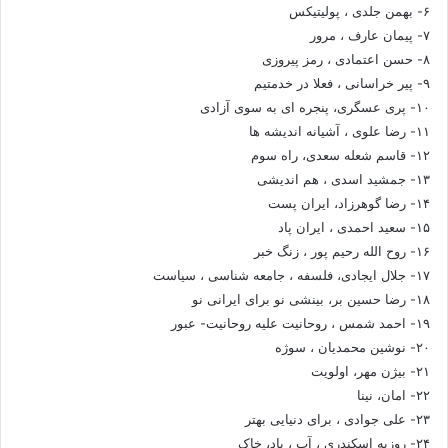
۶- بهمن جلدی ، پولیتیکس
۷- پیمان عارف ، مرور
۸- حسن اعتمادی ، رمز پیروزی
۹- پیر خراسانی ، فعلا در خدمتیم
۱۰- پری عسگری، پنجره ای به سوی آزادی
۱۱- رضا علوی ، آشیانه اندیشه ها
۱۲- قاسم شعله سعدی، راه سوم
۱۳- جمشید اسدی ، هم اندیشی
۱۴- رضا گوهرزاد، ایران پست
۱۵- سعید احمدی ، ایران پاد
۱۶- روح الله رحیم پور ، زنگ خبر
۱۷- جلال ایجادی، فلسفه ، جامعه شناسی ، سیاست
۱۸- رضا حسین بر، بینشی نو برای ایرانی نو
۱۹- احمد شمس ، روحانیت علیه روحانیت- عبور
۲۰- نوشین محمدیان ، سوژه
۲۱- بیژن مهر، اولویت
۲۲- امان، نینا
۲۳- علی جوادی ، برای دنیایی بهتر
۲۴- روزبه اسکندری ، آب ، باد، خاک