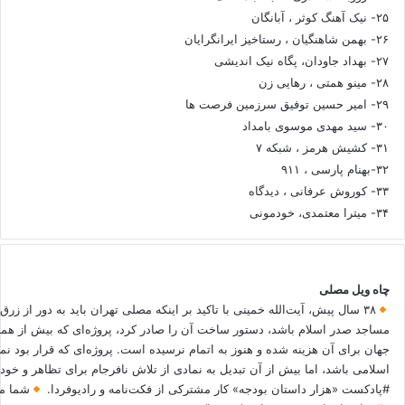
۲۵- نیک آهنگ کوثر ، آبانگان
۲۶- بهمن شاهنگیان ، رستاخیز ایرانگرایان
۲۷- بهداد جاودان، پگاه نیک اندیشی
۲۸- مینو همتی ، رهایی زن
۲۹- امیر حسین توفیق سرزمین فرصت ها
۳۰- سید مهدی موسوی بامداد
۳۱- کشیش هرمز ، شبکه ۷
۳۲-بهنام پارسی ، ۹۱۱
۳۳- کوروش عرفانی ، دیدگاه
۳۴- میترا معتمدی، خودمونی
چاه ویل مصلی
۳۸ سال پیش، آیت‌الله خمینی با تاکید بر اینکه مصلی تهران باید به دور از زرق
مساجد صدر اسلام باشد، دستور ساخت آن را صادر کرد، پروژه‌ای که بیش از هم
جهان برای آن هزینه شده و هنوز به اتمام نرسیده است. پروژه‌ای که قرار بود نم
اسلامی باشد، اما بیش از آن تبدیل به نمادی از تلاش نافرجام برای تظاهر و خ
#پادکست «هزار داستان بودجه» کار مشترکی از فکت‌نامه و رادیوفردا.
شما می