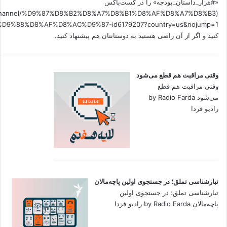
«#هزار_داستان_بودجه» را در کست‌باکس
.fm/channel/%D9%87%D8%B2%D8%A7%D8%B1%D8%AF%D8%A7%D8%B3
کنید و اگر از آن راضی هستید به دوستانتان هم پیشنهاد کنید.
وقتی مراقبت هم قطع می‌شود
وقتی مراقبت هم قطع
می‌شود by Radio Farda
رادیو فردا
تبارشناسی تملق؛ در جستجوی اولین‌ پاچه‌مالان
تبارشناسی تملق؛ در جستجوی اولین‌
پاچه‌مالان by Radio Farda رادیو فردا