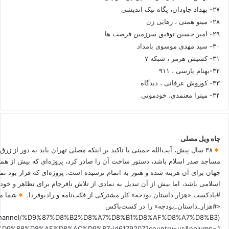
۲۷- بهداد جاودان، پگاه نیک اندیشی
۲۸- مینو همتی ، رهایی زن
۲۹- امیر حسین توفیق سرزمین فرصت ها
۳۰- سید مهدی موسوی بامداد
۳۱- کشیش هرمز ، شبکه ۷
۳۲-بهنام پارسی ، ۹۱۱
۳۳- کوروش عرفانی ، دیدگاه
۳۴- میترا معتمدی، خودمونی
چاه ویل مصلی
۳۸ سال پیش، آیت‌الله خمینی با تاکید بر اینکه مصلی تهران باید به دور از زرق
مساجد صدر اسلام باشد، دستور ساخت آن را صادر کرد، پروژه‌ای که بیش از هم
جهان برای آن هزینه شده و هنوز به اتمام نرسیده است. پروژه‌ای که قرار بود نم
اسلامی باشد، اما بیش از آن تبدیل به نمادی از تلاش نافرجام برای تظاهر و خ
#پادکست «هزار داستان بودجه» کار مشترکی از فکت‌نامه و رادیوفردا.
شما می
«#هزار_داستان_بودجه» را در کست‌باکس
.fm/channel/%D9%87%D8%B2%D8%A7%D8%B1%D8%AF%D8%A7%D8%B3