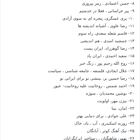
۸- حسن اعتمادی ، رمز پیروزی
۹- پیر خراسانی ، فعلا در خدمتیم
۱۰- پری عسگری، پنجره ای به سوی آزادی
۱۱- رضا علوی ، آشیانه اندیشه ها
۱۲- قاسم شعله سعدی، راه سوم
۱۳- جمشید اسدی ، هم اندیشی
۱۴- رضا گوهرزاد، ایران پست
۱۵- سعید احمدی ، ایران پاد
۱۶- روح الله رحیم پور ، زنگ خبر
۱۷- جلال ایجادی، فلسفه ، جامعه شناسی ، سیاست
۱۸- رضا حسین بر، بینشی نو برای ایرانی نو
۱۹- احمد شمس ، روحانیت علیه روحانیت- عبور
۲۰- نوشین محمدیان ، سوژه
۲۱- بیژن مهر، اولویت
۲۲- امان، نینا
۲۳- علی جوادی ، برای دنیایی بهتر
۲۴- روزبه اسکندری ، آب ، باد، خاک
۲۵- نیک آهنگ کوثر ، آبانگان
۲۶- بهمن شاهنگیان ، رستاخیز ایرانگرایان