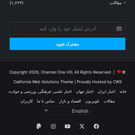
مقالات
(۱,۶۲۳)
آدرس
ایمیل
خود
را
وارد
کنید
© Copyright 2026, Channel One HD, All Rights Reserved |
California Web Solutions Theme
| Proudly Hosted by
CWS
خانه
اخبار ایران
اخبار جهان
اخبار علمی, فرهنگی, ورزشی و حوادث
مقالات
تلویزیون
اقتصاد و بازار
تماس با ما
کاربران
فیس
X
یوتیوب
اینستاگرام
پی‌پال