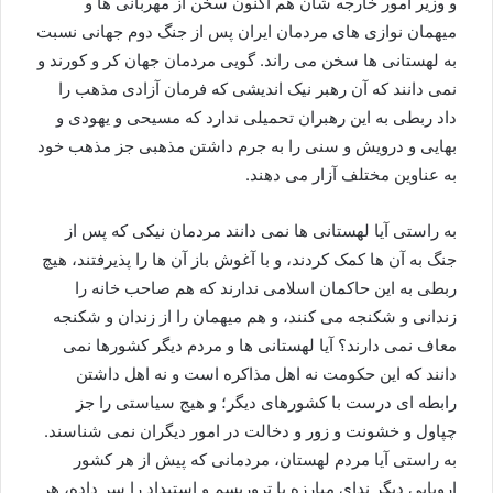
و وزیر امور خارجه شان هم اکنون سخن از مهربانی ها و
میهمان نوازی های مردمان ایران پس از جنگ دوم جهانی نسبت
به لهستانی ها سخن می راند. گویی مردمان جهان کر و کورند و
نمی دانند که آن رهبر نیک اندیشی که فرمان آزادی مذهب را
داد ربطی به این رهبران تحميلی ندارد که مسیحی و یهودی و
بهایی و درویش و سنی را به جرم داشتن مذهبی جز مذهب خود
به عناوین مختلف آزار می دهند.
به راستی آیا لهستانی ها نمی دانند مردمان نیکی که پس از
جنگ به آن ها کمک کردند، و با آغوش باز آن ها را پذیرفتند، هیچ
ربطی به این حاکمان اسلامی ندارند که هم صاحب خانه را
زندانی و شکنجه می کنند، و هم میهمان را از زندان و شکنجه
معاف نمی دارند؟ آیا لهستانی ها و مردم دیگر کشورها نمی
دانند که این حکومت نه اهل مذاکره است و نه اهل داشتن
رابطه ای درست با کشورهای دیگر؛ و هیج سیاستی را جز
چپاول و خشونت و زور و دخالت در امور دیگران نمی شناسند.
به راستی آیا مردم لهستان، مردمانی که پيش از هر کشور
اروپایی ديگر ندای مبارزه با تروريسم و استبداد را سر داده، هر