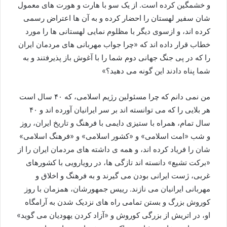
و خشمگین کرده است. از یک سو با هارت و هورت های معمول
شان سفیر لهستان را احضار کرده و به آن ها اعتراض رسمی
کرده اند، و ازسوی ديگر با مظلوم نمایی لهستانی ها را مورد
خطاب قرار داده اند که «چرا جواب مهربانی های مردمان ایران
را که در پی جنگ جهانی دوم شما را با آغوش باز پذیرفتند و به
شما پناه دادند این گونه می دهید؟»
من نمی دانم که چرا مسئولین رژيم اسلامی، که ۴۰ سال است
هر بلایی را که می توانسته اند بر سر ایرانیان آورده اند و ۴۰
سال تمام، همراه با ستیزی دایمی با فرهنگ و تاریخ ایران، روز
و شب «امت اسلامی» و «کشور اسلامی» و «فرهنگ اسلامی»
شان را فریاد کرده اند، و همه ی داشته های مردمان ایران را از
«برکت تشیع» دانسته اند تازگی ها، در رویارویی با کشورهای
غربی، ژست ایرانی بودن می گیرند و به فرهنگ و اخلاق و
مهربانی ایرانیان می نازند. رییس جمهورشان، همزمان با روز
کوروش بزرگ و بستن تمامی راه های نزدیک شدن به آرامگاه
او، در اتریش از بزرگی کوروش و «آزاد کردن یهودیان می گوید»