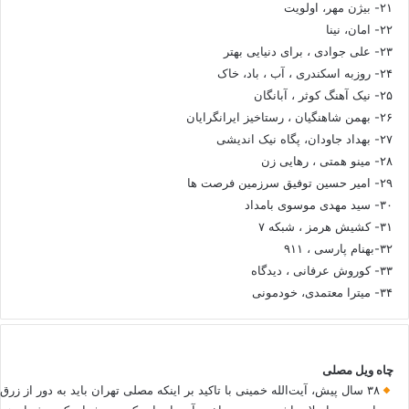
۲۱- بیژن مهر، اولویت
۲۲- امان، نینا
۲۳- علی جوادی ، برای دنیایی بهتر
۲۴- روزبه اسکندری ، آب ، باد، خاک
۲۵- نیک آهنگ کوثر ، آبانگان
۲۶- بهمن شاهنگیان ، رستاخیز ایرانگرایان
۲۷- بهداد جاودان، پگاه نیک اندیشی
۲۸- مینو همتی ، رهایی زن
۲۹- امیر حسین توفیق سرزمین فرصت ها
۳۰- سید مهدی موسوی بامداد
۳۱- کشیش هرمز ، شبکه ۷
۳۲-بهنام پارسی ، ۹۱۱
۳۳- کوروش عرفانی ، دیدگاه
۳۴- میترا معتمدی، خودمونی
چاه ویل مصلی
۳۸ سال پیش، آیت‌الله خمینی با تاکید بر اینکه مصلی تهران باید به دور از زرق