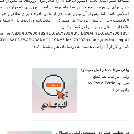
مساجد صدر اسلام باشد، دستور ساخت آن را صادر کرد، پروژه‌ای که بیش از هم
جهان برای آن هزینه شده و هنوز به اتمام نرسیده است. پروژه‌ای که قرار بود نم
اسلامی باشد، اما بیش از آن تبدیل به نمادی از تلاش نافرجام برای تظاهر و خ
#پادکست «هزار داستان بودجه» کار مشترکی از فکت‌نامه و رادیوفردا.
شما می
«#هزار_داستان_بودجه» را در کست‌باکس
.fm/channel/%D9%87%D8%B2%D8%A7%D8%B1%D8%AF%D8%A7%D8%B3
کنید و اگر از آن راضی هستید به دوستانتان هم پیشنهاد کنید.
وقتی مراقبت هم قطع می‌شود
وقتی مراقبت هم قطع
می‌شود by Radio Farda
رادیو فردا
تبارشناسی تملق؛ در جستجوی اولین‌ پاچه‌مالان