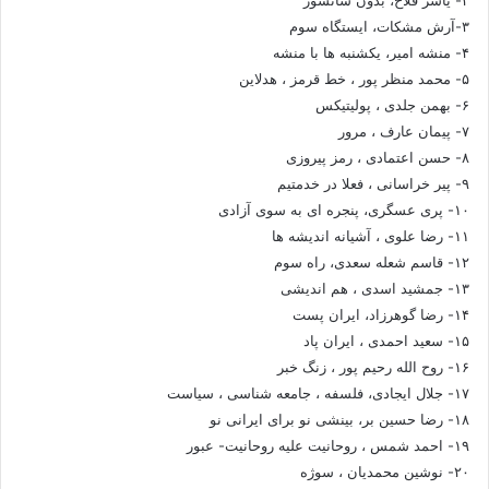
۳-آرش مشکات، ایستگاه سوم
۴- منشه امیر، یکشنبه ها با منشه
۵- محمد منظر پور ، خط قرمز ، هدلاین
۶- بهمن جلدی ، پولیتیکس
۷- پیمان عارف ، مرور
۸- حسن اعتمادی ، رمز پیروزی
۹- پیر خراسانی ، فعلا در خدمتیم
۱۰- پری عسگری، پنجره ای به سوی آزادی
۱۱- رضا علوی ، آشیانه اندیشه ها
۱۲- قاسم شعله سعدی، راه سوم
۱۳- جمشید اسدی ، هم اندیشی
۱۴- رضا گوهرزاد، ایران پست
۱۵- سعید احمدی ، ایران پاد
۱۶- روح الله رحیم پور ، زنگ خبر
۱۷- جلال ایجادی، فلسفه ، جامعه شناسی ، سیاست
۱۸- رضا حسین بر، بینشی نو برای ایرانی نو
۱۹- احمد شمس ، روحانیت علیه روحانیت- عبور
۲۰- نوشین محمدیان ، سوژه