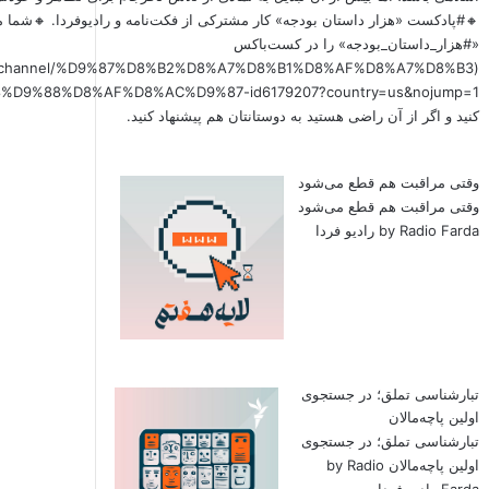
🔸#پادکست «هزار داستان بودجه» کار مشترکی از فکت‌نامه و رادیوفردا. 🔸شما م
«#هزار_داستان_بودجه» را در کست‌باکس
x.fm/channel/%D9%87%D8%B2%D8%A7%D8%B1%D8%AF%D8%A7%D8%B3
کنید و اگر از آن راضی هستید به دوستانتان هم پیشنهاد کنید.
وقتی مراقبت هم قطع می‌شود
وقتی مراقبت هم قطع می‌شود
by Radio Farda رادیو فردا
تبارشناسی تملق؛ در جستجوی
اولین‌ پاچه‌مالان
تبارشناسی تملق؛ در جستجوی
اولین‌ پاچه‌مالان by Radio
Farda رادیو فردا