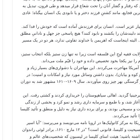
که رفتار و گفتار آنان را تحت شعاع قرار میدهد و طی قرون، تبدیل به
 فجایع، مانند کشتنِ فرزند دختر و یا نابودی یک انسان بیگناه؛ عادی
بسیار عزیر است. انسان برای فرزندش آماده است که خودش را فدا کند.
 دلبندشان را بکشند و نابود کنند؟ هیچ پاسخی جز جهل و نادانیِ مطلق
البته اینجاست که اهریمن با خداوند تفاوتی ندارد، هر دو در یک مسیر
 فقیه اوجِ این فلسفه است زیرا نه تنها زن ستیز بلکه انتخاب ستیز،
 نیز یکجا بخود تخصیص داده و خود را قیّم ملت می‌داند.
وه گروه به آمریکا مهاجرت می‌کردند. این مهاجران با دشواری‌های بسیار زیاد و
ه و بیابان)، بدون داشتن وسائل مورد نیاز و امکانات و امنیت؛ در
مضیقه‌ی مسکن مناسب و نداشتن دسترسی به مواد خوراکی؛ از گرسنگی بهر چیز روی میآوردند. سال ۱۶۰۹-۱۶۱۰ مشهور شد به دوران
 وارد جیمزتان در ویرجینیا گردید. اهالی سیاهپوستان را خریداری کردند و کشتی رفت. این
ار آغاز شد، و با طمع و سرمایه داری رشد و نمو کرد و بخشی از زندگی
 و مسیحی بودند، و برای برده داری نیاز به دلیل و منطق و تأئید کلیسا
تأئید می‌کردند.
 آمریکا به مرکز کاتولیک‌ها در اروپا نامه می‌نویسد و می‌پرسد: “آیا اسیر
کردن، نَقل و انتقال، و برده کردن آفریقائی‌ها از نظر فلسفه‌ی مسیحیت و کلیسا، قانونی است؟ “در ۱۲ مارچ ۱۶۱۰، برادر لوئی راندوان
اشته باشید؛ هیئت امنای کلیسا در لیسبون که شخصیت‌های عالم و