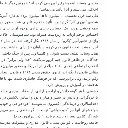
متدینی هستند اینموضوع را بررسی کرده اند؛ همچنین دیگر علما
اخلاقی نمی‌بینند و آنرا تأئید می‌نمایند”.
طی سه قرن نخست، ۱۰ میلیون تا ۱۵ م
شده‌ی “نیروی کار” گردید و با تأئیدِ مذهب، قانونی شد. حضور م
نیمه وحشی بودند، یک احساس برتری نژادی بوجود آورد. برای بر
احساس ترحم ارباب به زیردست همراه بود. سیاهپوستان ۳۵۰ سال با این نژادپرستی زندگی کردند. (تاریخ مردمی ایالات متحده آمریکا)
اجرا میشد. تحت قانون جیم کروو، سیاهان حق رأی نداشتند و جدائ
هتل، وسائل نقلیه، دست شوئی و کلیسا و… پس از جنگ داخلی آم
جداگانه. در ظاهر قانون جیم کروو می‌گفت “جدا ولی برابر”، در 
انقلاب اجتماعی دهه‌ی ۱۹۶۰ میلادی در آمریکا،
رقم بزنند. ولی نژادپرستی که در فرهنگ جاسازی شده، تنها با قا
هدفمند در آموزش و پرورش دارد.
دشمنی با هر گونه دانش و اراده و آزادی، از صفات ویژه‌ی مذاهب 
با خردگرائی و دانش در ستیز و مبارزه بود و اساس تلاشش در ت
(خداسالاری و درماندگی) کسروی می‌نویسد “خودخواهی و خودپرس
خواهشهای آنها جز “خودخواهی” نیست… گوسفندی را سر می‌برند
باو، اگر کلاهی بسر او باشد بربایند. ” (در پیرامون خرد)
جامعه روحانیت با قوانین مدنی، قانون مداری و پیشرفت مدرنیته 