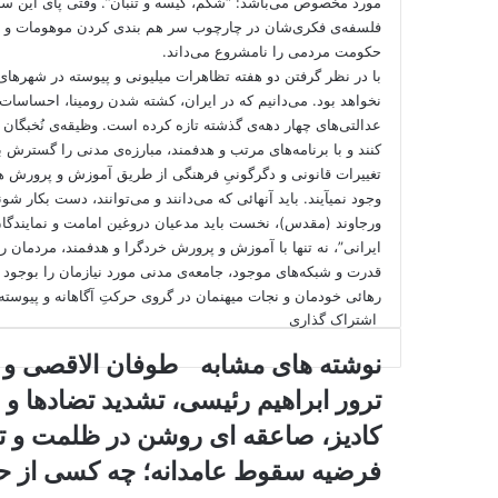
مورد مخصوص می‌باشد: “شکم، کیسه و تنبان”. وقتی پای این سه چ
فلسفه‌ی فکری‌شان در چارچوب سر هم بندی کردن موهومات و خر
حکومت مردمی را نامشروع می‌داند.
با در نظر گرفتن دو هفته تظاهرات میلیونی و پیوسته در شهرها
نخواهد بود. می‌دانیم که در ایران، کشته شدن رومینا، احساسات ب
عدالتی‌های چهار دهه‌ی گذشته تازه کرده است. وظیقه‌ی نُخبگان 
کنند و با برنامه‌های مرتب و هدفمند، مبارزه‌ی مدنی را گسترش ب
تغییرات قانونی و دگرگونیِ فرهنگی از طریق آموزش و پرورش هدفم
وجود نمیآیند. باید آنهائی که می‌دانند و می‌توانند، دست بکار شو
ورجاوند (مقدس)، نخست باید مدعیان دروغین امامت و نمایندگان
ایرانی”، نه تنها با آموزش و پرورش خردگرا و هدفمند، مردمان را 
قدرت و شبکه‌های موجود، جامعه‌ی مدنی مورد نیازمان را بوجود ب
رهائی خودمان و نجات میهنمان در گروی حرکتِ آگاهانه و پیوسته
X
فیس
اشتراک
اشتراک گذاری
بوک
گذاری
نوشته های مشابه
طوفان الاقصی و خُ
از
طریق
ترور ابراهیم رئیسی، تشدید تضادها و
ایمیل
کادیز، صاعقه ای روشن در ظلمت و تا
فرضیه سقوط عامدانه؛ چه کسی از ح