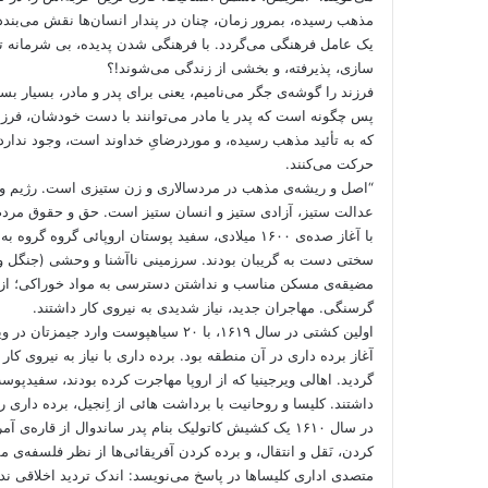
مذهب رسیده، بمرور زمان، چنان در پندار انسان‌ها نقش می‌بندد 
یک عامل فرهنگی می‌گردد. با فرهنگی شدن پدیده، بی شرمانه ترین
سازی، پذیرفته، و بخشی از زندگی می‌شوند!؟
فرزند را گوشه‌ی جگر می‌نامیم، یعنی برای پدر و مادر، بسیار 
پس چگونه است که پدر یا مادر می‌توانند با دست خودشان، فرزند
که به تأئید مذهب رسیده، و موردرضایِ خداوند است، وجود ندارد. 
حرکت می‌کنند.
“اصل و ریشه‌ی مذهب در مردسالاری و زن ستیزی است. رژیم ولایت
عدالت ستیز، آزادی ستیز و انسان ستیز است. حق و حقوق مردم را
با آغاز صده‌ی ۱۶۰۰ میلادی، سفید پوستان اروپائی گر
سختی دست به گریبان بودند. سرزمینی ناآشنا و وحشی (جنگل و کو
گرسنگی. مهاجران جدید، نیاز شدیدی به نیروی کار داشتند.
اولین کشتی در سال ۱۶۱۹، با ۲۰ سیاهپوست
آغاز برده داری در آن منطقه بود. برده داری با نیاز به نیروی ک
گردید. اهالی ویرجینیا که از اروپا مهاجرت کرده بودند، سفیدپوست
داشتند. کلیسا و روحانیت با برداشت هائی از اِنجیل، برده داری را 
در سال ۱۶۱۰ یک کشیش کاتولیک بنام پدر ساندوال از قاره‌ی
متصدی اداری کلیساها در پاسخ می‌نویسد: اندک تردید اخلاقی ند