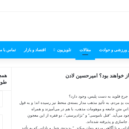
, ورزشی و حوادث
مقالات
تلویزیون
اقتصاد و بازار
تماس با ما
 خواهند بود؟ امیرحسین لادن
همچن
بستن
طوفا
رج فلوید به دست پلیس، وجود دارد؟
 بدِ مردم، به تأئیدِ مذهب مدار بسته‌ی منحط نیز رسیده اند؛ و به قول
انیِ متنِ جامعه و موهومات مذهب، با هم در می‌آمیزند و همراه
 می‌آید. “قتل ناموسی” و “نژادپرستی”، دو فقره از این معجونِ
جاسازی و پذیرفته شده‌اند.
نی و نا آگاهی مردم پنهان میکند. ” پدیده‌ی جهل و نادانی که به تأئید