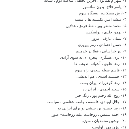
۱- شهرام همایون، آخرین لحظه ، ساعت دوم ، شبانه
۲- یاسر فلاح، بدون سانسور
۳-آرش مشکات، ایستگاه سوم
۴- منشه امیر، یکشنبه ها با منشه
۵- محمد منظر پور ، خط قرمز ، هدلاین
۶- بهمن جلدی ، پولیتیکس
۷- پیمان عارف ، مرور
۸- حسن اعتمادی ، رمز پیروزی
۹- پیر خراسانی ، فعلا در خدمتیم
۱۰- پری عسگری، پنجره ای به سوی آزادی
۱۱- رضا علوی ، آشیانه اندیشه ها
۱۲- قاسم شعله سعدی، راه سوم
۱۳- جمشید اسدی ، هم اندیشی
۱۴- رضا گوهرزاد، ایران پست
۱۵- سعید احمدی ، ایران پاد
۱۶- روح الله رحیم پور ، زنگ خبر
۱۷- جلال ایجادی، فلسفه ، جامعه شناسی ، سیاست
۱۸- رضا حسین بر، بینشی نو برای ایرانی نو
۱۹- احمد شمس ، روحانیت علیه روحانیت- عبور
۲۰- نوشین محمدیان ، سوژه
۲۱- بیژن مهر، اولویت