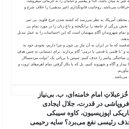
یز به میان باشد، خدا و پیغمبر و امامان را به خرمائی میفروشد.
افات می‌باشد. روحانیت قانونگذاری (غیر مذهبی) را خلاف شرع و
ی مختلف آمریکا، به نظر می‌رسد که کشته شدن جرج فلوید، بی ثمر
خش بزرگی از جامعه را برانگیخته و داغِ زنان را در مورد تمامِ بی
و تمام شهروندانِ آگاهِ میهنمان است که این احساسات را به عمل تبدیل
دهند.
ند که ما در ایران به آن نیازِ بی چون و چرا داریم، بخودی خود به
ند و “با قلمی یا قدمی یا درمی” گام بردارند. برای دستیابی به چنین هدفِ
 ساختگی پیامبر را حذف کنیم. سپس با برپائی یک “دولت مردمسالار
بیدار و آگاه و شهروند کنیم، بل که با بکار گرفتن تمام اهرم‌های ثروت و
یآوریم.
 می‌باشد.
زعبلاتِ امام خامنه‌ای، ب. بی‌نیاز
 فروپاشی در قدرت، جلال ایجادی
ریکی اپوزیسیون، کاوه سیبکی
ذف رئیسی نفع می‌برد؟ سایه رحیمی