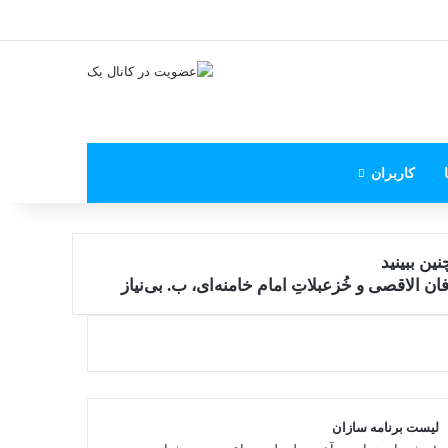
X
فیس بوک
یوتیوب
اینستاگرام
پی‌پال
کاربران
ین ببینید
ن الاقصی و خُزعبلاتِ امام خامنه‌ای، ب. بی‌نیاز
لیست برنامه سازان