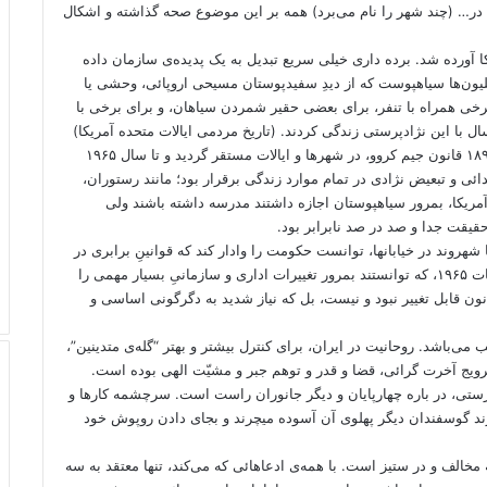
 در… (چند شهر را نام می‌برد) همه بر این موضوع صحه گذاشته و اشکال
یلیون برده به قاره آمریکا آورده شد. برده داری خیلی سریع تبدیل به یک پدیده‌ی سازمان داده
یلیون‌ها سیاهپوست که از دیدِ سفیدپوستان مسیحی اروپائی، وحشی یا
خی همراه با تنفر، برای بعضی حقیر شمردن سیاهان، و برای برخی با
واژه‌ی تحقیرآمیز “نِگرو” از سال ۱۸۳۸ بکار گرفته شد. در سال ۱۸۹۲ قانون جیم کروو، در شهرها و ایالات مستقر گردید و تا سال ۱۹۶۵
ی و تبعیض نژادی در تمام موارد زندگی برقرار بود؛ مانند رستوران،
ریکا، بمرور سیاهپوستان اجازه داشتند مدرسه داشته باشند ولی
حقیقت جدا و صد در صد نابرابر بود.
 و حضور میلیون‌ها شهروند در خیابانها، توانست حکومت را وادار کند که قوانینِ برابری در
مقابل قانون را بگذراند: قانون حقوق مدنی ۱۹۶۴ و قانون انتخابات ۱۹۶۵، که توانستند بمرور تغییرات اداری و سازمانیِ بسیار مهمی را
نون قابل تغییر نبود و نیست، بل که نیاز شدید به دگرگونی اساسی و
می‌باشد. روحانیت در ایران، برای کنترل بیشتر و بهتر “گله‌ی متدینین”،
رویج آخرت گرائی، قضا و قدر و توهم جبر و مشیّت الهی بوده است.
تی، در باره چهارپایان و دیگر جانوران راست است. سرچشمه کارها و
 گوسفندان دیگر پهلوی آن آسوده میچرند و بجای دادن روپوش خود
مخالف و در ستیز است. با همه‌ی ادعاهائی که می‌کند، تنها معتقد به سه