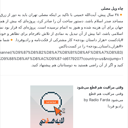
چاه ویل مصلی
۳۸ سال پیش، آیت‌الله خمینی با تاکید بر اینکه مصلی تهران باید به دور از زرق
مساجد صدر اسلام باشد، دستور ساخت آن را صادر کرد، پروژه‌ای که بیش از هم
جهان برای آن هزینه شده و هنوز به اتمام نرسیده است. پروژه‌ای که قرار بود نم
اسلامی باشد، اما بیش از آن تبدیل به نمادی از تلاش نافرجام برای تظاهر و خ
#پادکست «هزار داستان بودجه» کار مشترکی از فکت‌نامه و رادیوفردا.
شما می
«#هزار_داستان_بودجه» را در کست‌باکس
.fm/channel/%D9%87%D8%B2%D8%A7%D8%B1%D8%AF%D8%A7%D8%B3
کنید و اگر از آن راضی هستید به دوستانتان هم پیشنهاد کنید.
وقتی مراقبت هم قطع می‌شود
وقتی مراقبت هم قطع
می‌شود by Radio Farda
رادیو فردا