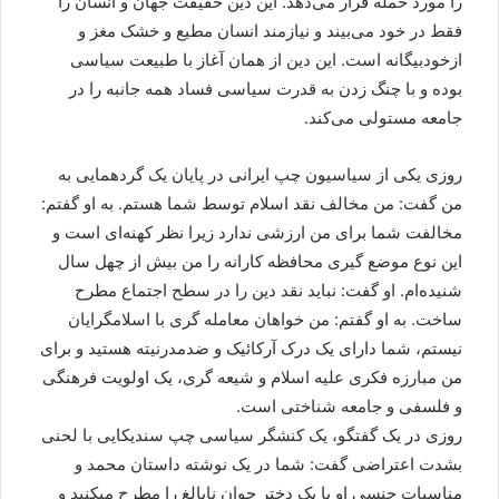
را مورد حمله قرار می‌دهد. این دین حقیقت جهان و انسان را
فقط در خود می‌بیند و نیازمند انسان مطیع و خشک مغز و
ازخودبیگانه است. این دین از همان آغاز با طبیعت سیاسی
بوده و با چنگ زدن به قدرت سیاسی فساد همه جانبه را در
جامعه مستولی می‌کند.
روزی یکی از سیاسیون چپ ایرانی در پایان یک گردهمایی به
من گفت: من مخالف نقد اسلام توسط شما هستم. به او گفتم:
مخالفت شما برای من ارزشی ندارد زیرا نظر کهنه‌ای است و
این نوع موضع گیری محافظه کارانه را من بیش از چهل سال
شنیده‌ام. او گفت: نباید نقد دین را در سطح اجتماع مطرح
ساخت. به او گفتم: من خواهان معامله گری با اسلامگرایان
نیستم، شما دارای یک درک آرکائیک و ضدمدرنیته هستید و برای
من مبارزه فکری علیه اسلام و شیعه گری، یک اولویت فرهنگی
و فلسفی و جامعه شناختی است.
روزی در یک گفتگو، یک کنشگر سیاسی چپ سندیکایی با لحنی
بشدت اعتراضی گفت: شما در یک نوشته داستان محمد و
مناسبات جنسی او با یک دختر جوان نابالغ را مطرح میکنید و