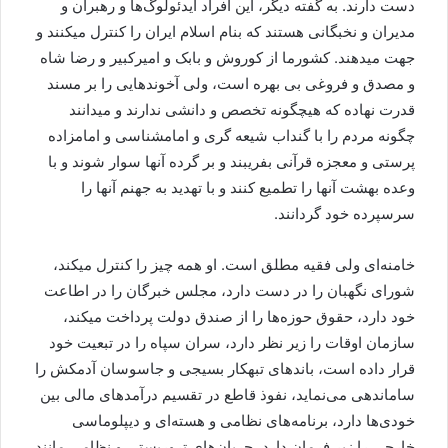
دست دارند. به گفته دیگر، این افراد ایدئولوگ‌ها و رهبران و
مدیران و نخبگانی هستند که بنام اسلام ایران را کنترل میکنند و
جهت میدهند. کشورما از کوروش و بابک و امیرکبیر و رضا شاه
و مصدق و فروغی بی بهره است، ولی آخوندهایی را بر مسند
قدرت نهاده که هیچگونه تخصص و دانشی ندارند و میدانند
چگونه مردم را با گنداب شیعه گری و امامشناسی و امامزاده
پرستی و معجزه قرآنی بفریبند و بر گرده آنها سوار شوند و با
وعده بهشت آنها را تطمیع کنند و با تهدید به جهنم آنها را
سرسپرده خود گردانند.
خامنه‌ای ولی فقیه مطلق است. او همه چیز را کنترل میکند،
شورای نگهبان را در دست دارد، مجلس خبرگان را در اطاعت
خود دارد، حقوق حوزه‌ها را از صندق دولت پرداخت میکند،
سازمان اوقات را زیر نظر دارد، سران سپاه را در تبعیت خود
قرار داده است، باندهای تبهکار بسیجی و جاسوسان آدمکش را
ساماندهی می‌نماید، نفوذ قاطع در تقسیم درآمدهای مالی بین
خودی‌ها دارد، برنامه‌های نظامی و هسته‌ای و دیپلوماسی
خارجی را زیر فرمان دارد، جریان‌های تروریستی و نظامی مانند