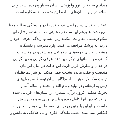
میدانیم ساختار آنتروپولوژیکی انسان بسیار پیچیده است ولی
اسلام در این انسان‌های ساده لوح متعصب همه کاره است.
اعتقاد به قرآن ذهن را می‌بندد و فرد را در وابستگی به الله معنا
می‌بخشد. علیرغم این ساختار ذهنیتی مچاله شده، رفتارهای
سکولاریستی مقاومت میکنند زیرا انسانها زندگی عرفی خود را
دارند، به پزشک مراجعه می‌کنند، وارد مدرسه و دانشگاه
میشوند، دارای حرفه‌های اجتماعی میباشند و در مناسبات
گسترده با انسانهای دیگر میباشند. عرفی گرایی و دین گرایی
در جدال و سازش قرار دارند. این حالت در میان ایرانیان
متعصب و عقب مانده بشدت عمل میکند. در شرایط فقدان
تربیت سکولار، ذهن و ناخوداگاه انسان توسط سمبول‌های
دینی به ارتعاش درمیاید و نام الله و محمد و اسلام آنها را
تحریک میکند. افزون برآن، بسیاری از انسان‌های قربانی شده
برآنند که دین آنها کامل بوده و پاسخ نهایی به همه پرسش
هاست. بنابراین با چنین روحیه‌ای، مسلمانان خود را مجبور به
کنکاش نمی‌بینند. عقب ماندگی فکری و بی علاقگی به دانش و