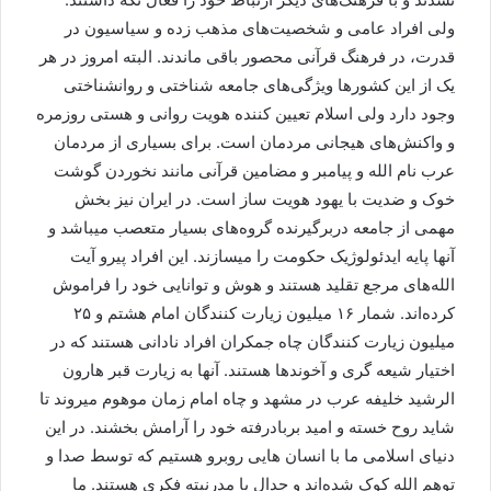
ولی افراد عامی و شخصیت‌های مذهب زده و سیاسیون در
قدرت، در فرهنگ قرآنی محصور باقی ماندند. البته امروز در هر
یک از این کشورها ویژگی‌های جامعه شناختی و روانشناختی
وجود دارد ولی اسلام تعیین کننده هویت روانی و هستی روزمره
و واکنش‌های هیجانی مردمان است. برای بسیاری از مردمان
عرب نام الله و پیامبر و مضامین قرآنی مانند نخوردن گوشت
خوک و ضدیت با یهود هویت ساز است. در ایران نیز بخش
مهمی از جامعه دربرگیرنده گروه‌های بسیار متعصب میباشد و
آنها پایه ایدئولوژیک حکومت را میسازند. این افراد پیرو آیت
الله‌های مرجع تقلید هستند و هوش و توانایی خود را فراموش
کرده‌اند. شمار ۱۶ میلیون زیارت کنندگان امام هشتم و ۲۵
میلیون زیارت کنندگان چاه جمکران افراد نادانی هستند که در
اختیار شیعه گری و آخوندها هستند. آنها به زیارت قبر هارون
الرشید خلیفه عرب در مشهد و چاه امام زمان موهوم میروند تا
شاید روح خسته و امید بربادرفته خود را آرامش بخشند. در این
دنیای اسلامی ما با انسان هایی روبرو هستیم که توسط صدا و
توهم الله کوک شده‌اند و جدال با مدرنیته فکری هستند. ما