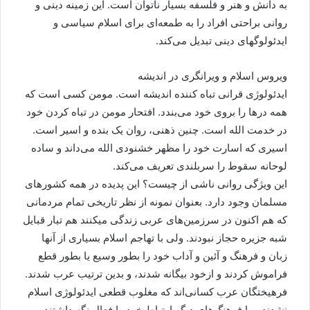
به دانش و هنر و فلسفه بسیار ناتوان است. این زمینه دینی و
روانی براحتی افراد را به طمعه‌ای برای اسلام سیاسی و
ایدئولوگهای دینی تبدیل می‌کند.
ویروس اسلام و ویرانگری در اندیشه
ایدئولوژی قرانی تباه کننده اندیشه است. مومن کسی است که
همه درها را بروی خود می‌بندد. افتحار مومن در تباه کردن خود
در خدمت الله است. چنین ذهنی، روان یک بنده و اسیر است.
اسیری که اسارت خود را مظهر خشنودی الله می‌داند و ساده
لوحانه سقوط را سربلندی تعریف می‌کند.
این ویژگی روانی ناشی از چیست؟ این پدیده در همه کشورهای
مسلمان وجود دارد. بعنوان نمونه از نظر تاریخی تمام مردمانی
که هم اکنون در سرزمین‌های عربی زندگی میکنند هم تبار قبایل
شبه جزیره حجاز نبودند. ولی با تهاجم اسلام بسیاری از آنها
زبان و فرهنگ و آئین و آداب خود را بطور وسیع یا بطور قطع
فراموش کردند و ازخود بیگانه شدند، و بدین ترتیب عرب شدند.
فرهیختگان عرب کسانی‌اند که مغلوب قطعی ایدئولوژی اسلام
نشدند و با فرهنگ‌های دیگر ارتباط خود را فعال نگه داشتند.