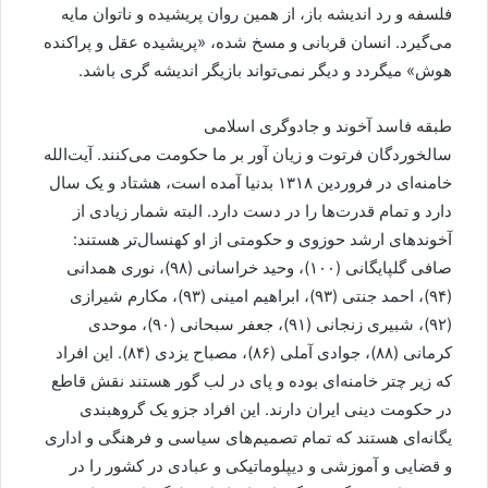
فلسفه و رد اندیشه باز، از همین روان پریشیده و ناتوان مایه
می‌گیرد. انسان قربانی و مسخ شده، «پریشیده عقل و پراکنده
هوش» میگردد و دیگر نمی‌تواند بازیگر اندیشه گری باشد.
طبقه فاسد آخوند و جادوگری اسلامی
سالخوردگان فرتوت و زیان آور بر ما حکومت می‌کنند. آیت‌الله
خامنه‌ای در فروردین ۱۳۱۸ بدنیا آمده است، هشتاد و یک سال
دارد و تمام قدرت‌ها را در دست دارد. البته شمار زیادی از
آخوندهای ارشد حوزوی و حکومتی از او کهنسال‌تر هستند:
صافی گلپایگانی (۱۰۰)، وحید خراسانی (۹۸)، نوری همدانی
(۹۴)، احمد جنتی (۹۳)، ابراهیم امینی (۹۳)، مکارم شیرازی
(۹۲)، شبیری زنجانی (۹۱)، جعفر سبحانی (۹۰)، موحدی
کرمانی (۸۸)، جوادی آملی (۸۶)، مصباح یزدی (۸۴). این افراد
که زیر چتر خامنه‌ای بوده و پای در لب گور هستند نقش قاطع
در حکومت دینی ایران دارند. این افراد جزو یک گروهبندی
یگانه‌ای هستند که تمام تصمیم‌های سیاسی و فرهنگی و اداری
و قضایی و آموزشی و دیپلوماتیکی و عبادی در کشور را در