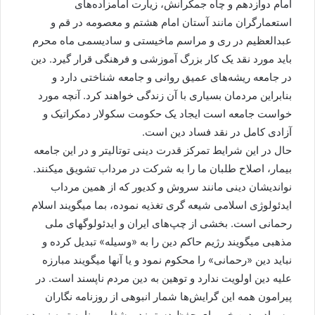
امام دوازدهم و چاه جمکرانش، زیارت امامزاده‌های
استعمارگران مانند آستان امام هشتم و معصومه در قم و
عبدالعظیم در ری و مراسم ماخیستی و سادیسمی ماه محرم
باید مورد نقد یک کار بزرگ آموزشی و فرهنگی قرار گیرد. دین
در جامعه ریشه‌های عمیق روانی و جامعه شناختی دارد و
بنابراین مردمان بسیاری با آن زندگی خواهند کرد. آنچه مورد
خواست جامعه است ایجاد یک حکومت سکولار دمکراتیک و
آزادی کامل در نقد فساد دین است.
حال در این شرایط تمرکز قدرت دینی توتالیتر و در این جامعه
بیمار، اصلاح طلبان ما را به شرکت در مرداب تشویق میکنند.
نواندیشان دینی مانند سروش و کدیور که از همین مرداب
ایدئولوژی اسلامی شیعه گری تغذیه نموده، بما میگویند اسلام
رحمانی است. بخشی از چپ‌های ایران و ایدئولوگهای ملی
مذهبی میگویند رژیم حاکم دین را به «وسیله» تبدیل کرده و
نباید دین «رحمانی» را محکوم نمود و یا آنها میگویند مبارزه
علیه دین اولویت ندارد و توهین به دین مردم ناپسند است. در
پیرامون همه این گرایش‌ها شمار انبوهی از روزنامه نگاران
بیسواد و دین خو برای حفظ دستمزد و شغل، برنامه تهیه نموده