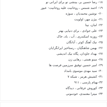
۱۸- رضا حسین بر، بینشی نو برای ایرانی نو
۱۹- احمد شمس ، روحانیت علیه روحانیت- عبور
۲۰- نوشین محمدیان ، سوژه
۲۱- بیژن مهر، اولویت
۲۲- امان، نینا
۲۳- علی جوادی ، برای دنیایی بهتر
۲۴- روزبه اسکندری ، آب ، باد، خاک
۲۵- نیک آهنگ کوثر ، آبانگان
۲۶- بهمن شاهنگیان ، رستاخیز ایرانگرایان
۲۷- بهداد جاودان، پگاه نیک اندیشی
۲۸- مینو همتی ، رهایی زن
۲۹- امیر حسین توفیق سرزمین فرصت ها
۳۰- سید مهدی موسوی بامداد
۳۱- کشیش هرمز ، شبکه ۷
۳۲-بهنام پارسی ، ۹۱۱
۳۳- کوروش عرفانی ، دیدگاه
۳۴- میترا معتمدی، خودمونی