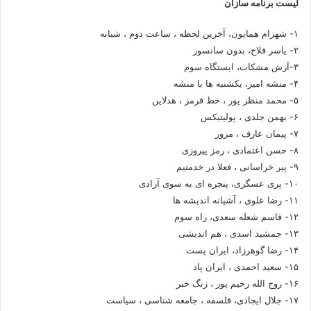
لیست برنامه سازان
۱- شهرام همایون، آخرین لحظه ، ساعت دوم ، شبانه
۲- یاسر فلاح، بدون سانسور
۳-آرش مشکات، ایستگاه سوم
۴- منشه امیر، یکشنبه ها با منشه
۵- محمد منظر پور ، خط قرمز ، هدلاین
۶- بهمن جلدی ، پولیتیکس
۷- پیمان عارف ، مرور
۸- حسن اعتمادی ، رمز پیروزی
۹- پیر خراسانی ، فعلا در خدمتیم
۱۰- پری عسگری، پنجره ای به سوی آزادی
۱۱- رضا علوی ، آشیانه اندیشه ها
۱۲- قاسم شعله سعدی، راه سوم
۱۳- جمشید اسدی ، هم اندیشی
۱۴- رضا گوهرزاد، ایران پست
۱۵- سعید احمدی ، ایران پاد
۱۶- روح الله رحیم پور ، زنگ خبر
۱۷- جلال ایجادی، فلسفه ، جامعه شناسی ، سیاست