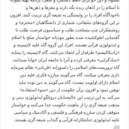
تا اسلام را در اذهان زنده نگه دارند و مغزها و ذهن‌ها و
ناخودآگاه افراد را در وابستگی به شیعه گری تربیت کنند. افزون
بر این گروه‌های تبلیغاتی، شماری از دانشگاهیان «محترم» و
روشنفکران چپ مصلحت طلب و سیاسیون فرصت طلب با
گفتمانی اطوکشیده شده بطور موذیانه خواستار صلح با اسلام
و ایدئولوژی قرآنی هستند. افراد این گروه گاه علیه لائیسیته و
«رادیکالیسم» طرفدار آن انتقاد می‌کنند، گاه لائیسیته را بمثابه
«بنیادگرایی» معرفی کرده و آنرا با جامعه ایران خوانا نمیدانند،
گاه تروریست‌های اسلامی را دلسوزانه «قربانی» نظام سرمایه
داری معرفی میکنند، گاه می‌گویند مبارزه فکری علیه دین
اسلام دارای اولویت نیست، گاه می‌گویند به دین توده نباید
توهین نمود و افزون برآن حکومت از دین «سوء استفاده»
می‌کند. به این ترتیب این عالیجنابان دروغگو ایدئولوژی دینی و
مذهب شیعه گری را از ماهیت حکومت جدا می‌کنند و خواستار
متوقف کردن مبارزه فرهنگی و فلسفی و آکادمیک و سیاسی
علیه ایدئولوژی جنایتکارانه قرآنی و گنداب شیعه گری هستند.
(۱).