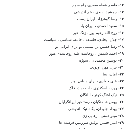
۱۲- قاسم شعله سعدی، راه سوم
۱۳- جمشید اسدی ، هم اندیشی
۱۴- رضا گوهرزاد، ایران پست
۱۵- سعید احمدی ، ایران پاد
۱۶- روح الله رحیم پور ، زنگ خبر
۱۷- جلال ایجادی، فلسفه ، جامعه شناسی ، سیاست
۱۸- رضا حسین بر، بینشی نو برای ایرانی نو
۱۹- احمد شمس ، روحانیت علیه روحانیت- عبور
۲۰- نوشین محمدیان ، سوژه
۲۱- بیژن مهر، اولویت
۲۲- امان، نینا
۲۳- علی جوادی ، برای دنیایی بهتر
۲۴- روزبه اسکندری ، آب ، باد، خاک
۲۵- نیک آهنگ کوثر ، آبانگان
۲۶- بهمن شاهنگیان ، رستاخیز ایرانگرایان
۲۷- بهداد جاودان، پگاه نیک اندیشی
۲۸- مینو همتی ، رهایی زن
۲۹- امیر حسین توفیق سرزمین فرصت ها