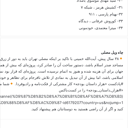
۳۰- سید مهدی موسوی بامداد
۳۱- کشیش هرمز ، شبکه ۷
۳۲-بهنام پارسی ، ۹۱۱
۳۳- کوروش عرفانی ، دیدگاه
۳۴- میترا معتمدی، خودمونی
چاه ویل مصلی
۳۸ سال پیش، آیت‌الله خمینی با تاکید بر اینکه مصلی تهران باید به دور از زرق
مساجد صدر اسلام باشد، دستور ساخت آن را صادر کرد، پروژه‌ای که بیش از هم
جهان برای آن هزینه شده و هنوز به اتمام نرسیده است. پروژه‌ای که قرار بود نم
اسلامی باشد، اما بیش از آن تبدیل به نمادی از تلاش نافرجام برای تظاهر و خ
#پادکست «هزار داستان بودجه» کار مشترکی از فکت‌نامه و رادیوفردا.
شما می
«#هزار_داستان_بودجه» را در کست‌باکس
.fm/channel/%D9%87%D8%B2%D8%A7%D8%B1%D8%AF%D8%A7%D8%B3
کنید و اگر از آن راضی هستید به دوستانتان هم پیشنهاد کنید.