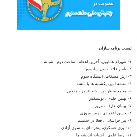
لیست برنامه سازان
۱- شهرام همایون، آخرین لحظه ، ساعت دوم ، شبانه
۲- یاسر فلاح، بدون سانسور
۳-آرش مشکات، ایستگاه سوم
۴- منشه امیر، یکشنبه ها با منشه
۵- محمد منظر پور ، خط قرمز ، هدلاین
۶- بهمن جلدی ، پولیتیکس
۷- پیمان عارف ، مرور
۸- حسن اعتمادی ، رمز پیروزی
۹- پیر خراسانی ، فعلا در خدمتیم
۱۰- پری عسگری، پنجره ای به سوی آزادی
۱۱- رضا علوی ، آشیانه اندیشه ها