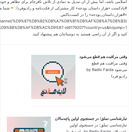
اسلامی باشد، اما بیش از آن تبدیل به نمادی از تلاش نافرجام برای تظاهر و خ
#پادکست «هزار داستان بودجه» کار مشترکی از فکت‌نامه و رادیوفردا.
شما می
«#هزار_داستان_بودجه» را در کست‌باکس
.fm/channel/%D9%87%D8%B2%D8%A7%D8%B1%D8%AF%D8%A7%D8%B3
کنید و اگر از آن راضی هستید به دوستانتان هم پیشنهاد کنید.
وقتی مراقبت هم قطع می‌شود
وقتی مراقبت هم قطع
می‌شود by Radio Farda
رادیو فردا
تبارشناسی تملق؛ در جستجوی اولین‌ پاچه‌مالان
تبارشناسی تملق؛ در جستجوی اولین‌
پاچه‌مالان by Radio Farda رادیو فردا