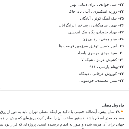
۲۳- علی جوادی ، برای دنیایی بهتر
۲۴- روزبه اسکندری ، آب ، باد، خاک
۲۵- نیک آهنگ کوثر ، آبانگان
۲۶- بهمن شاهنگیان ، رستاخیز ایرانگرایان
۲۷- بهداد جاودان، پگاه نیک اندیشی
۲۸- مینو همتی ، رهایی زن
۲۹- امیر حسین توفیق سرزمین فرصت ها
۳۰- سید مهدی موسوی بامداد
۳۱- کشیش هرمز ، شبکه ۷
۳۲-بهنام پارسی ، ۹۱۱
۳۳- کوروش عرفانی ، دیدگاه
۳۴- میترا معتمدی، خودمونی
چاه ویل مصلی
۳۸ سال پیش، آیت‌الله خمینی با تاکید بر اینکه مصلی تهران باید به دور از زرق
مساجد صدر اسلام باشد، دستور ساخت آن را صادر کرد، پروژه‌ای که بیش از هم
جهان برای آن هزینه شده و هنوز به اتمام نرسیده است. پروژه‌ای که قرار بود نم