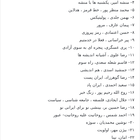
۴- منشه امیر، یکشنبه ها با منشه
۵- محمد منظر پور ، خط قرمز ، هدلاین
۶- بهمن جلدی ، پولیتیکس
۷- پیمان عارف ، مرور
۸- حسن اعتمادی ، رمز پیروزی
۹- پیر خراسانی ، فعلا در خدمتیم
۱۰- پری عسگری، پنجره ای به سوی آزادی
۱۱- رضا علوی ، آشیانه اندیشه ها
۱۲- قاسم شعله سعدی، راه سوم
۱۳- جمشید اسدی ، هم اندیشی
۱۴- رضا گوهرزاد، ایران پست
۱۵- سعید احمدی ، ایران پاد
۱۶- روح الله رحیم پور ، زنگ خبر
۱۷- جلال ایجادی، فلسفه ، جامعه شناسی ، سیاست
۱۸- رضا حسین بر، بینشی نو برای ایرانی نو
۱۹- احمد شمس ، روحانیت علیه روحانیت- عبور
۲۰- نوشین محمدیان ، سوژه
۲۱- بیژن مهر، اولویت
۲۲- امان، نینا