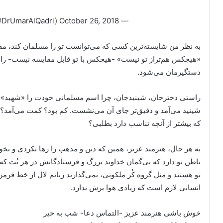
October 26, 2018
— Shaykh Dr Umar Al-Qadri (@DrUmarAlQadri)
به نظر من شایسته‌ترین کسی که می‌توانست تو را مسلمان کند، مق
«هیچکس هم‌تراز تو نیست» -هیچکس با تو قابل مقایسه نیست- را بر
دستگیرمان می‌شود.
راستی دخترجان، شینیدجان، چرا اسم مسلمانی خودت را «شهید» ن
شینید می‌آمد و دقیق‌تر جای آن می‌نشست. کم بود؟ کمت می‌آمد؟ 
که بیشتر از آنچه تناسب دارد بطلبی؟
به هر حال، هنرمند عزیز، همین که دین و مذهب را رها نکردی و ن
باطن تو دارد که بی‌گمان خداوند بزرگ و فرستادگانش در هر نُت که
تو هستند و مثل گروه کُر ملکوتی، نمی‌گذارند زبانم لال از خط قر
انسانی لازم است که زیادی هوا برش ندارد.
خوش باشی هنرمند عزیز -التماس دعا- شب به خیر