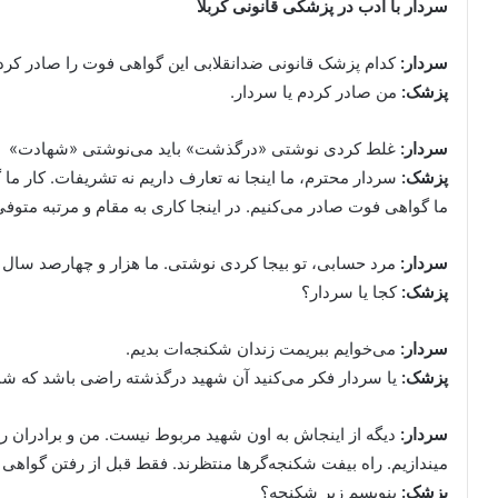
سردار با ادب در پزشکی قانونی کربلا
سردار:
کدام پزشک قانونی ضدانقلابی این گواهی فوت را صادر کرد
پزشک
:
من صادر کردم یا سردار.
سردار:
غلط کردی نوشتی «درگذشت» باید می‌نوشتی «شهادت»
پزشک:
سردار محترم، ما اینجا نه تعارف داریم نه تشریفات. کار م
ما گواهی فوت صادر می‌کنیم. در اینجا کاری به مقام و مرتبه متوفی
سردار:
مرد حسابی، تو بیجا کردی نوشتی. ما هزار و چهارصد سال بع
پزشک:
کجا یا سردار؟
سردار:
می‌خوایم ببریمت زندان شکنجه‌ات بدیم.
پزشک
:
یا سردار فکر می‌کنید آن شهید درگذشته راضی باشد که شما
سردار:
دیگه از اینجاش به اون شهید مربوط نیست. من و برادران روح
میندازیم. راه بیفت شکنجه‌گرها منتظرند. فقط قبل از رفتن گواه
پزشک:
بنویسم زیر شکنجه؟