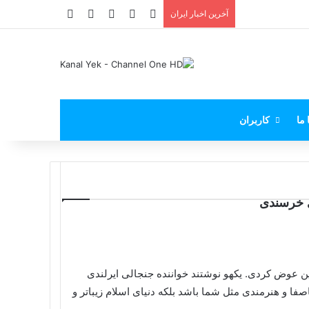
X
فیس بوک
یوتیوب
اینستاگرام
پی‌پال
آخرین اخبار ایران
 ما
کاربران
دی خرسندی
ین عوض کردی. یکهو نوشتند خواننده جنجالی ایرلندی
فا و هنرمندی مثل شما باشد بلکه دنیای اسلام زیباتر و