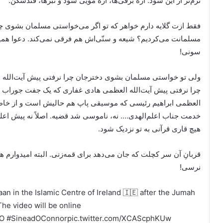
نرم‌تر از این شود. ارّه برقی‌ها، ارّه مویی شود و تبرها، قندشکن.
فقط ازت گلایه دارم خواهر که تو اگر می‌خواستی مسلمان بشوی چ
مسلمانت می‌کردیم؟ شیعه و سنّی‌اش هم فرقی نمی‌کند. دعوا همیشه ب
سونی!
ولی تو خواستی مسلمان بشوی دخترجان چرا نرفتی پیش آیت‌الله ا
چرا نرفتی پیش آیت‌الله العظمی هادی غفاری که یک جفت جوراب اس
العظمی ابراهیم رئیسی که موسیقی پاپ هم حالیش است و از خاطرات
خدمت جناب اعلم‌الهدی…. نه، ناموسی شد قضیه. اصلاً نه پیش اعلم
هیچ قاری قرآنی به تو نزدیک شود.
قربانِ آن سر کچلت که جان می‌دهد برای قمه‌زنی. البته امیدوارم ه
نرسی!
n in the Islamic Centre of Ireland 🇮🇪 after the Jumah
The video will be online
O
#SineadOConnor
pic.twitter.com/XCAScphKUw