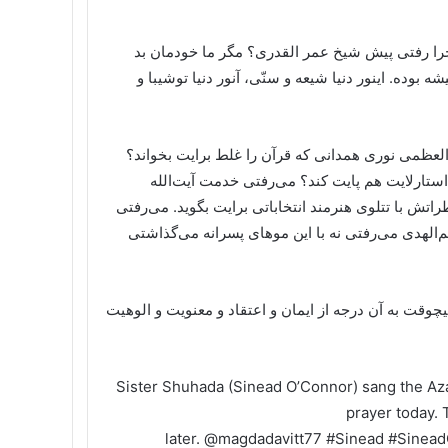
را رفتی پیش شیخ عمر القدری؟ مگر ما خودمان بد
وده. اینور دنیا شیعه و سنّی، آنور دنیا توشیبا و
لعظمی نوری همدانی که قرآن را غلط برایت بخواند؟
تارلایت هم پایت کند؟ می‌رفتی خدمت آیت‌الله
ش با تتلوی هنرمند انتخاباتی برایت بگوید. می‌رفتی
‌الهدی می‌رفتی نه با این موهای پسرانه می‌گذاشتی
یچوقت به آن درجه از ایمان و اعتقاد و معنویت و الوهیت
Sister Shuhada (Sinead O’Connor) sang the Azaa
prayer today. 
later.
@magdadavitt77
#Sinead
#Sinead