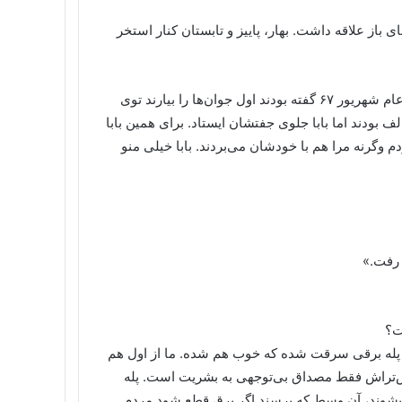
ی باز علاقه داشت. بهار، پاییز و تابستان کنار استخر
بقیه‌اش را من برایتان نقل می‌کنم «خیلی هم دلرحم بودند. در قتل عام شهریور ۶۷ گفته بودند اول جوان‌ها را بیارند توی
 بودند اما بابا جلوی جفتشان ایستاد. برای همین بابا
وگرنه مرا هم با خودشان می‌بردند. بابا خیلی منو
 رفت.»
ت؟
ز پله برقی سرقت شده که خوب هم شده. ما از اول هم
ریش‌تراش فقط مصداق بی‌توجهی به بشریت است. پله
 بشوند، آن وسط که برسند اگر برق قطع شود مردم