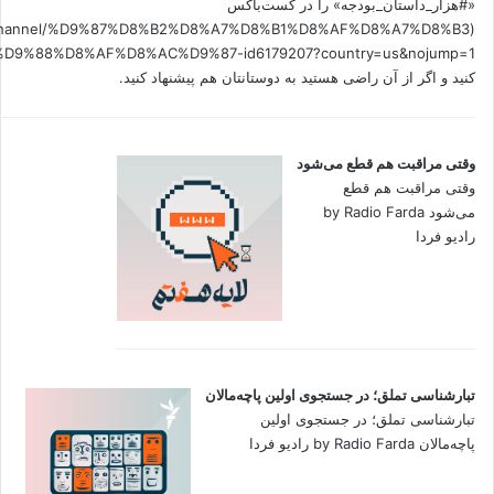
«#هزار_داستان_بودجه» را در کست‌باکس
.fm/channel/%D9%87%D8%B2%D8%A7%D8%B1%D8%AF%D8%A7%D8%B3
کنید و اگر از آن راضی هستید به دوستانتان هم پیشنهاد کنید.
وقتی مراقبت هم قطع می‌شود
وقتی مراقبت هم قطع
می‌شود by Radio Farda
رادیو فردا
تبارشناسی تملق؛ در جستجوی اولین‌ پاچه‌مالان
تبارشناسی تملق؛ در جستجوی اولین‌
پاچه‌مالان by Radio Farda رادیو فردا