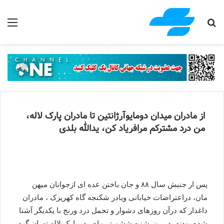
جستجو برای
منو
از مادران میدان دومایوآرژانتین تا مادران پارک لاله،
من درد مشترکم مرافریاد کن، یدالله بلدی
پس ار جنبش سال ۸۸ و جان باختن عده ای ازجوانان میهن
مان، دراعتراضات خیابانی ویادر شکنجه گاه کهریزک ، مادران
داغدار که درآن روزهای دشوار و تحمل درد ورنج با یکدیگر آشنا
شده بودند، در روز شنبه ششم تیرماه ، در پارک لاله تهران گرد