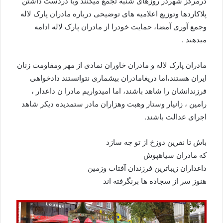
درمرکز شهردر روزهای شنبه تجمع میکنند وبا دردست داشتن
پلاکاردها وتوزیع اعلامیه های توضیحی درباره مادران پارک لاله
وجمع آوری آمضا، حمایت خودرا از مادران پارک لاله ادامه
میدهند .
مادران پارک لاله و مادران خاوران نمادی از مهر ومقاومت زنان
ایران هستند،اما دریغامادران بیشماری نتوانستند دادخواهی
فرزندانشان را شاهد باشند، اما امیدواریم مادرا ن داعدار ،
رامین ، زانیار وستار وهبت وهزاران مادر ستمدیده دیکر شاهد
اجرای عدالت باشند.
باش تا نفرین دوزخ از تو چه سازد
که مادران سیاهپوش
داغداران زیباترین فرزندان آفتاب وزمین
هنوز سر از سجاده ها برنگرفته اند