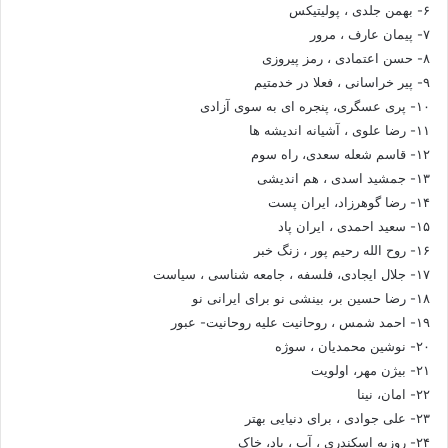
۶- بهمن جلدی ، پولیتیکس
۷- پیمان عارف ، مرور
۸- حسن اعتمادی ، رمز پیروزی
۹- پیر خراسانی ، فعلا در خدمتیم
۱۰- پری عسگری، پنجره ای به سوی آزادی
۱۱- رضا علوی ، آشیانه اندیشه ها
۱۲- قاسم شعله سعدی، راه سوم
۱۳- جمشید اسدی ، هم اندیشی
۱۴- رضا گوهرزاد، ایران پست
۱۵- سعید احمدی ، ایران پاد
۱۶- روح الله رحیم پور ، زنگ خبر
۱۷- جلال ایجادی، فلسفه ، جامعه شناسی ، سیاست
۱۸- رضا حسین بر، بینشی نو برای ایرانی نو
۱۹- احمد شمس ، روحانیت علیه روحانیت- عبور
۲۰- نوشین محمدیان ، سوژه
۲۱- بیژن مهر، اولویت
۲۲- امان، نینا
۲۳- علی جوادی ، برای دنیایی بهتر
۲۴- روزبه اسکندری ، آب ، باد، خاک