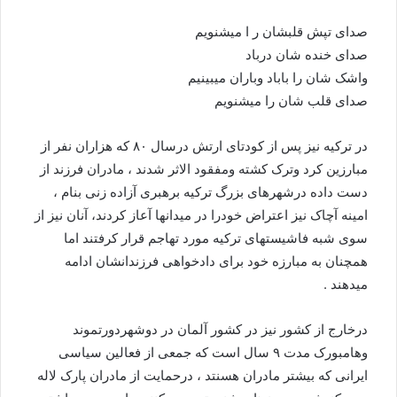
صدای تپش قلبشان ر ا میشنویم
صدای خنده شان درباد
واشک شان را باباد وباران میبینیم
صدای قلب شان را میشنویم
در ترکیه نیز پس از کودتای ارتش درسال ۸۰ که هزاران نفر از
مبارزین کرد وترک کشته ومفقود الاثر شدند ، مادران فرزند از
دست داده درشهرهای بزرگ ترکیه برهبری آزاده زنی بنام ،
امینه آچاک نیز اعتراض خودرا در میدانها آعاز کردند، آنان نیز از
سوی شبه فاشیستهای ترکیه مورد تهاجم قرار کرفتند اما
همچنان به مبارزه خود برای دادخواهی فرزندانشان ادامه
میدهند .
درخارج از کشور نیز در کشور آلمان در دوشهردورتموند
وهامبورک مدت ۹ سال است که جمعی از فعالین سیاسی
ایرانی که بیشتر مادران هسنتد ، درحمایت از مادران پارک لاله