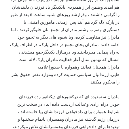
هم آمدند وضمن ابراز همدردی بایکدیگر یاد فرزندان دلبندشان
را گرامی داشتند ، وقرارشد روزهای شنبه ساعت ۵ بعد از ظهر
در پارک لاله گرد هم آیند پس ازمدتی مامورین امنیتی با
دستگیری وضرب وشتم مادران از تجمع انان جلوگیرکردند ، اما
مادران نیز مقاومت کرده، وبا شیوه های دیگر به تجمع خود
ادامه دادند ، مادران بجای تجمع در داخل پارک، در اطراف پارک
به راه پیمایی میپرداحتند ویا درمنازل یکدیگرجمع میشدند ،
امسال که نهمین سال آعاز فعالیت مادران پارک لاله است
مادران همچنان فعالند وهمواره با صدوراعلامیه
هایی،اززندانیان سیاسی حمایت کرده وموارد نقض حقوق بشر
را محکوم میکنند
مادران ستمدیده ای که درکشورهای دیکتاتور زده فرزندان
خودرا دراه آزادی وعدالت ازدست داده اند ، در سخت ترین
شرایط همواره برای دادخواهی فرزندانشان بپا خاسته اند ،
درزمان رژیم گذشته نیز مادران وهمسران باتمام سختیها و
تهدیدها برای دادخواهی فرزندان وهمسرانشان تلاش میکردند،