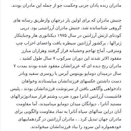
مادران زنده یادان جزنی وحکمت جو از جمله این مادران بودند.
جنبش مادران که برای اولین بار درجهان وازطریق رسانه های
گروهی شناسانده شد، جنبش مادران آرزانتینی بود. درپی
کودتای ارتش آرزانتین در سال ۱۹۷۵ دیکتاتوری هار وجنایتکار
ژنرالها ، برکشور آرژانتین سیطره یافت واعضای احزاب چپ
ومترقی، آماج تهاجم وحشیانه قرار گرفتند وهزاران مبارز
مفقود الاثر شدند این دوران سرکوب ۷ سال طول کشید ،
مادران رنح دیده ای که عزیزانشان مفقود شده بودند بمدت ۷
سال درمیدان دومایو بوینوس آیرس با روسری سفید وبادر
دست داشتنن عکسهای فرزندانشان میایستادند وخواهان
دادخواهی وآگاهی یافتن از سرنوشت فرزندانشان بودند ، پلیس
فاشیست آرزانتین آنانرا مورد ضرب وشتم قرار میدادوژنرالهای
مستبد آنانرا ، دیوانگان میدان دومایو مینامیدند، آما مقاومت
آنان دراین سالهای سیاه آنانرا به نماد مقاومت والگویی برای
مادران جهان تبدیل کرد . ، مادران آرزانتین در گردهماییهای
خودهمواره این سرود را بیاد فرزندانشان میخواندند.