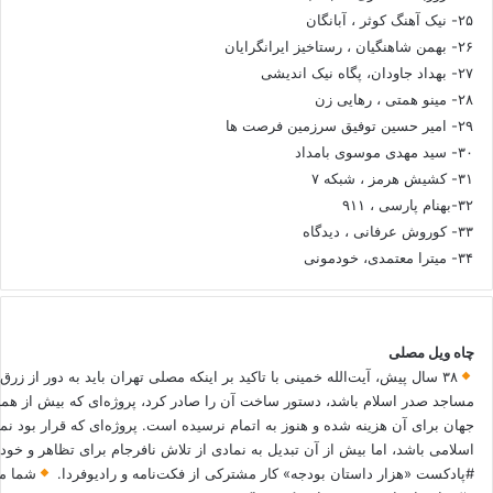
۲۵- نیک آهنگ کوثر ، آبانگان
۲۶- بهمن شاهنگیان ، رستاخیز ایرانگرایان
۲۷- بهداد جاودان، پگاه نیک اندیشی
۲۸- مینو همتی ، رهایی زن
۲۹- امیر حسین توفیق سرزمین فرصت ها
۳۰- سید مهدی موسوی بامداد
۳۱- کشیش هرمز ، شبکه ۷
۳۲-بهنام پارسی ، ۹۱۱
۳۳- کوروش عرفانی ، دیدگاه
۳۴- میترا معتمدی، خودمونی
چاه ویل مصلی
۳۸ سال پیش، آیت‌الله خمینی با تاکید بر اینکه مصلی تهران باید به دور از زرق
مساجد صدر اسلام باشد، دستور ساخت آن را صادر کرد، پروژه‌ای که بیش از هم
جهان برای آن هزینه شده و هنوز به اتمام نرسیده است. پروژه‌ای که قرار بود نم
اسلامی باشد، اما بیش از آن تبدیل به نمادی از تلاش نافرجام برای تظاهر و خ
#پادکست «هزار داستان بودجه» کار مشترکی از فکت‌نامه و رادیوفردا.
شما می