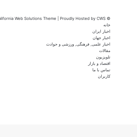
lifornia Web Solutions Theme
| Proudly Hosted by
CWS
© Copyright 2026, Channel One HD, All Rights Reserved |
خانه
اخبار ایران
اخبار جهان
اخبار علمی, فرهنگی, ورزشی و حوادث
مقالات
تلویزیون
اقتصاد و بازار
تماس با ما
کاربران
فیس
X
بوک
یوتیوب
اینستاگرام
پی‌پال
X
فیس
وایبر
واتس
تلگرام
بوک
کمه
آپ
ازگشت
ه