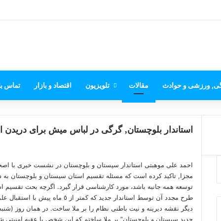
گی, ورزشی و حوادث
مقالات
تلویزیون
اقتصاد و بازار
تماس با
استاندار بلوچستان, گرگی در لباس میش برای دریدن ا
احمد علی موهبتی استاندار سیستان و بلوچستان در
نشست خبری با اصح
مجزا, تاکید کرده است که مسئله تقسیم استان سیستان و بلوچستان به دلی
توسعه همه جانبه باشد، مورد کارشناسی قرار گیرد. اگرچه بحث تقسیم
طرح مجدد آن توسط استاندار جدید که ک
دیگر نقشه دیرینه و نیت باطنی نظام را بر ملا ساخت. در همان روز (شنبه ٢٦ آبان ١٣٩٧) در مقاله ای تحت عنوان
جدید سیستان و بلوچستان
” بر ملا ساختم که این شخص با عقبه امنیتی ش