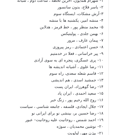
۱- شهرام همایون، آخرین لحظه ، ساعت دوم ، شبانه
۲- یاسر فلاح، بدون سانسور
۳-آرش مشکات، ایستگاه سوم
۴- منشه امیر، یکشنبه ها با منشه
۵- محمد منظر پور ، خط قرمز ، هدلاین
۶- بهمن جلدی ، پولیتیکس
۷- پیمان عارف ، مرور
۸- حسن اعتمادی ، رمز پیروزی
۹- پیر خراسانی ، فعلا در خدمتیم
۱۰- پری عسگری، پنجره ای به سوی آزادی
۱۱- رضا علوی ، آشیانه اندیشه ها
۱۲- قاسم شعله سعدی، راه سوم
۱۳- جمشید اسدی ، هم اندیشی
۱۴- رضا گوهرزاد، ایران پست
۱۵- سعید احمدی ، ایران پاد
۱۶- روح الله رحیم پور ، زنگ خبر
۱۷- جلال ایجادی، فلسفه ، جامعه شناسی ، سیاست
۱۸- رضا حسین بر، بینشی نو برای ایرانی نو
۱۹- احمد شمس ، روحانیت علیه روحانیت- عبور
۲۰- نوشین محمدیان ، سوژه
۲۱- بیژن مهر، اولویت