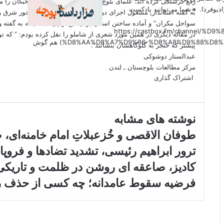
رفع گرسنگی کرده اند؛ علمای بلوچ را نگران دین و شریعت و نخبگان را 
دیوفردا. 🔸شما می‌توانید پادکست
به گفته استاندار, مشغول اجرای دو سند یا طرح مهم توسعه محور شرق 
سواحل مکران” و آماده ساختن استان برای ذبح نهایی است, که به گفته وی
(https://castbox.fm/channel
در مقاله دیگری در همین مورد شعری از شاملو را نقل کرده بودم: ” که تو
%D8%AA%D8%A7%D9%86-%D8%A8%D9%88%D8%AF%D8%AC%D9%87-id6179207?country=us&nojump=1) هم گوش
پیشتر که خنجر به گلوگاهشان بنشانند”.
عبدالستار دوشوکی
مرکز مطالعات بلوچستان ـ لندن
اشتراک گذاری
X
فیس
اشتراک
بوک
گذاری
از
نوشته های مشابه
طریق
ایمیل
طوفان الاقصی و خُزعبلاتِ امام خامنه‌ای، ب
ترور ابراهیم رئیسی، تشدید تضادها و فروپ
کادیز، صاعقه ای روشن در ظلمت و تاریکی
فرضیه سقوط عامدانه؛ چه کسی از حذف رئ