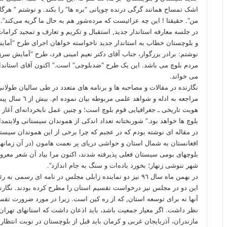
اشک تمساح همانند گرگی درنده چوپانی “بره ها” را بکند. و نوشتم ” هرگاه 
من”. حقیقتا ! این چه عزائیست که مرده‌شور هم به حال ما گریه می‌کند”.
در جلسه معارفه استاندار جدید, استقبال و تکریم و تعارف و تمجید کراما
و بلوچستان خطاب به استاندار جدید ناخواسته خواهان اجرای طرح “آما
نوشتم: برادر بزرگوار، جناب آقای دکتر نعیم امینی فرد، طرح “آمایش س
مردم بلوچ می باشد. این یک طرح “ضدبلوچی” است.” اکنون آقای استاندا
می خواند.
نگارنده در مقالات و مصاحبه ها و برنامه های متعدد در طی سالیان طولانی
مراجعه به ادله و شواهد علمی مربوطه بیان نموده ام. بیش از ٦ سال پیش در
هویت تاریخی ـ جغرافیایی قوم بلوچ است؛ و چنین عمل نابخردانه‌ای آغاز 
بلوچ ها خواهد بود.” شوربختانه تعداد اندکی از هموندان سیستانی ولایتمدا
در
مقاله ای
نوشته بودم که در عجبم که چرا برخی از این هموندان سیستانی 
افغانستان به شمال استان و حواشی دریای پر نعمت هامون (در آن زمانها
بلوچهای بومی سیستان فعلی پذیرفته شدند، اکنون مرا بیاد آن شعر معروف 
شهر ننوشی زنهار؛ بخورد باده‌ات و سنگ به جام اندازد”.
در بهمن ماه سال ٩٦ نیز دو نماینده زابلی مجلس در
نامه ای
رسمی به رئی
این دو در مجلس نیز درخواست تقسیم استان را مطرح کرده بودند. نگارن
آنها نه برای توسعه استان, که از ره کین است. زیرا در مورد ضرورت ت
نظر داشت. اگر معیار جمعیت باشد، باید اذعان داشت که استانهای تهرا
مازندران، آذربایجان غربی و کرمان باید قبل از بلوچستان در نوبت انت