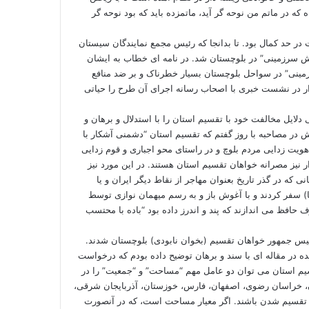
که در ماتم من نوحه گر آید، ماتمزده باید که بود نوحه گر
ت در حد کمال بود. تا بدانجا که رئیس مجمع نمایندگان سیستان
یش سرزمینی” در بلوچستان شد. در
نامه ای
خطاب به ایشان
رزمینی” در سواحل بلوچستان بسیار خطرناک و بر ضد منافع
ر در
نشست خبری با اصحاب رسانه
اجرای آن طرح را حیاتی
 دلایل مخالفت خود با تقسیم استان را با استدلال و برهان و
مصاحبه با روز
گفتم که تقسیم استان “دشمنی آشکار با
هویت زدایی مردم بلوچ و در راستای محو اجباری و قوم زدایی
ر نیز
مصرانه خواهان تقسیم استان
هستند. در این مورد نیز
که در گذر تاریخ بعنوان مهاجر از نقاط دیگر ایران و یا
) سفر کردند و با آغوش باز و به رسم میهمان نوازی توسط
حافظ می اندازند که پند و اندرز داده بود “باده با محتسب
س جمهور خواهان تقسیم (بخوان نابودی) بلوچستان شدند.
ده در
مقاله ای
با سند و برهان توضیح داده بودم که درخواست
قسیم استان می توان دو عامل مهم “مساحت” و “جمعیت” را در
ن، خراسان رضوی، اصفهان، فارس، خوزستان، آذربایجان شرقی،
ظار تقسیم شدن باشند. اگر معیار مساحت است، که در آنصورت