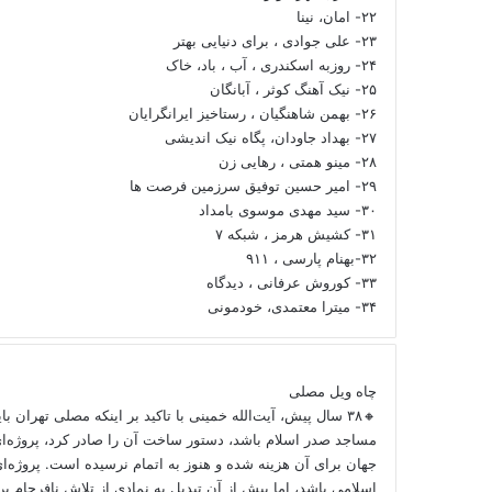
۲۲- امان، نینا
۲۳- علی جوادی ، برای دنیایی بهتر
۲۴- روزبه اسکندری ، آب ، باد، خاک
۲۵- نیک آهنگ کوثر ، آبانگان
۲۶- بهمن شاهنگیان ، رستاخیز ایرانگرایان
۲۷- بهداد جاودان، پگاه نیک اندیشی
۲۸- مینو همتی ، رهایی زن
۲۹- امیر حسین توفیق سرزمین فرصت ها
۳۰- سید مهدی موسوی بامداد
۳۱- کشیش هرمز ، شبکه ۷
۳۲-بهنام پارسی ، ۹۱۱
۳۳- کوروش عرفانی ، دیدگاه
۳۴- میترا معتمدی، خودمونی
چاه ویل مصلی
🔸۳۸ سال پیش، آیت‌الله خمینی با تاکید بر اینکه مصلی تهران ب
مساجد صدر اسلام باشد، دستور ساخت آن را صادر کرد، پروژه‌ا
جهان برای آن هزینه شده و هنوز به اتمام نرسیده است. پروژه‌ای
اسلامی باشد، اما بیش از آن تبدیل به نمادی از تلاش نافرجام 