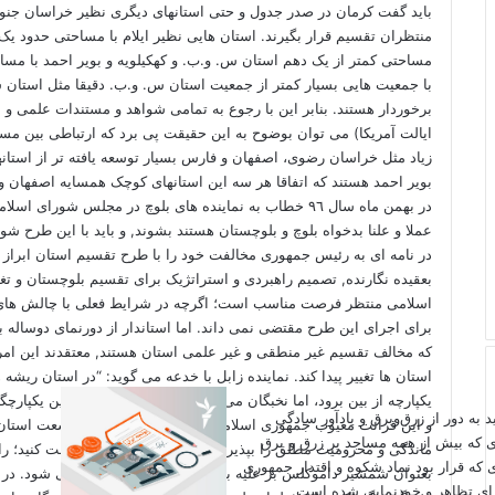
باید گفت کرمان در صدر جدول و حتی استانهای دیگری نظیر خراسان جنو
منتظران تقسیم قرار بگیرند. استان هایی نظیر ایلام با مساحتی حدود یک
مساحتی کمتر از یک دهم استان س. و.ب. و کهکیلویه و بویر احمد با مسا
با جمعیت هایی بسیار کمتر از جمعیت استان س. و.ب. دقیقا مثل استان 
برخوردار هستند. بنابر این با رجوع به تمامی شواهد و مستندات علمی و ع
ایالت آمریکا) می توان بوضوح به این حقیقت پی برد که ارتباطی بین مس
زیاد مثل خراسان رضوی، اصفهان و فارس بسیار توسعه یافته تر از استانها
بویر احمد هستند که اتفاقا هر سه این استانهای کوچک همسایه اصفهان و
در بهمن ماه سال ٩٦ خطاب به نماینده های بلوچ در مجلس شو
عملا و علنا بدخواه بلوچ و بلوچستان هستند بشوند, و باید با این طرح ش
در
نامه ای به رئیس جمهوری
مخالفت خود را با طرح تقسیم استان ابراز ن
بعقیده نگارنده, تصمیم راهبردی و استراتژیک برای تقسیم بلوچستان و ت
اسلامی منتظر فرصت مناسب است؛ اگرچه در شرایط فعلی با چالش های فرا
برای اجرای این طرح مقتضی نمی داند. اما استاندار از دورنمای دوساله 
که مخالف تقسیم غیر منطقی و غیر علمی استان هستند, معتقدند این امر
استان ها تغییر پیدا کند.
نماینده زابل
با خدعه می گوید: “در استان ریشه 
یکپارچه از بین برود، اما نخبگان می گویند چرا باید هزینه های این یکپارچ
اید به دور از زرق‌وبرق و یادآور سادگی
و این قرائت معیوب جمهوری اسلامی است که ادعا می کند وسعت استان
ی که بیش از همه مساجد پر زرق و برق
ماندگی و محرومیت مطلق را بپذیرید, یا با تقسیم استان موافقت کنید؛ راه
 که قرار بود نماد شکوه و اقتدار جمهوری
بعنوان شمشیر داموکلس بر علیه بلوچ و بلوچستان استفاده می شود. در 
برای تظاهر و خودنمایی شده است.