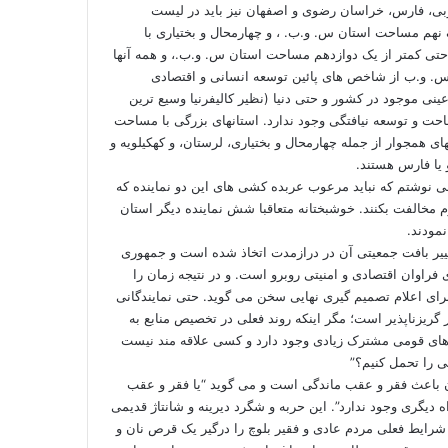
بی، فارس، خراسان رضوی و اصفهان نیز باید در لیست
 نهم مساحت استان س. و.ب. ، و چهارمحال و بختیاری با
حتی کمتر از یک دوازدهم مساحت استان س. و.ب.، و همه آنها
س. و.ب از شاخص های پائین توسعه انسانی و اقتصادی
ینی موجود در کشور و حتی دنیا (نظیر کالیفرنیا وسیع ترین
احت و توسعه نیافتگی وجود ندارد. استانهای بزرگی با مساحت
ی همجوار از جمله چهارمحال و بختیاری، لرستان، و کهکیلویه و
 یا فارس هستند.
رای اسلامی نوشتم که نباید مرعوب عربده کشی های این دو نماینده که
وم مخالفت بکنند. خوشبختانه متعاقبا شش نماینده دیگر استان
مودند.
غییر بافت جمعیتی آن در درازمدت اتخاذ شده است و جمهوری
وان اقتصادی و امنیتی روبرو است. و در نتیجه زمان را
برای اعلام تصمیم گیری نهایی سخن می گوید. حتی نمایندگانی
گریزناپذیر
است؛ مگر اینکه روند فعلی در تخصیص منابع به
های قومی مشترک زیادی وجود دارد و کسی علاقه مند نیست
گی را تحمل کنیم؟”
 باعث فقر و عقب ماندگی است و می گوید “یا فقر و عقب
 دیگری وجود ندارد”. این حربه و شگرد دیرینه و شانتاژ قدیمی
شرایط فعلی مردم عادی و فقیر بلوچ را درگیر یک قرص نان و