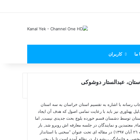
X
فیس بوک
یوتیوب
اینستاگرام
پی‌پال
 ما
کاربران
ستان، عبدالستار دوشوکی
اب رسانه
با اشاره به تقسیم استان خراسان به سه استان
ل پهناوری نیز باید با رعایت تمامی اصول که هدف آن ایجاد
 استان توسط دشمنان قسم خورده بلوچ بحث جدیدی نیست, اما
متر از ٥ ماه پیش با استقبال علماء, معتمدین و نمایندگان در جلسه معارفه اش روبرو شد, بار
 “
سخنی با استاندار
خصی و خانوادگی ریشه دار در نظام آمده است تا با ریختن