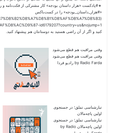
🔸#پادکست «هزار داستان بودجه» کار مشترکی از فکت‌نامه و را
«#هزار_داستان_بودجه» را در کست‌باکس
/%D9%87%D8%B2%D8%A7%D8%B1%D8%AF%D8%A7%D8%B3
کنید و اگر از آن راضی هستید به دوستانتان هم پیشنهاد کنید.
وقتی مراقبت هم قطع می‌شود
وقتی مراقبت هم قطع می‌شود
by Radio Farda رادیو فردا
تبارشناسی تملق؛ در جستجوی
اولین‌ پاچه‌مالان
تبارشناسی تملق؛ در جستجوی
اولین‌ پاچه‌مالان by Radio
Farda رادیو فردا