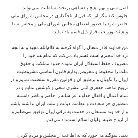
اصل سی و نهم: هیچ پادشاهی برتخت سلطنت نمی‌تواند
جلوس کند مگر این که قبل از تاجگذاری در مجلس شورای ملی
حاضر شود با حضور اعضای مجلس شورای ملی و مجلس سنا
و هیئت وزراء به قرار ذیل قسم یاد نماید:
من خداوند قادر متعال را گواه گرفته به کلام‌الله مجید و به آنچه
نزد خدا محترم است قسم یاد می‌کنم که تمام هم خود را
مصروف حفظ استقلال ایران نموده حدود مملکت و حقوق
ملت را محفوظ و محروس بدارم قانون اساسی مشروطیت
ایران را نگهبان و برطبق آن و قوانین مقرره سلطنت نمایم و در
ترویج مذهب جعفری اثنی عشری سعی و کوشش نمایم و در
تمام اعمال و افعال خداوند عز شانه را حاضر و ناظر دانسته
منظوری جز سعادت و عظمت دولت و ملت ایران نداشته باشم
و از خداوند مستعان در خدمت به ترقی ایران توفیق می‌طلبم و
از ارواح طیبه اولیای اسلام استمداد می‌کنم.
یعنی سوگند می‌خورد که به اطاعت از مجلس و مردم گردن