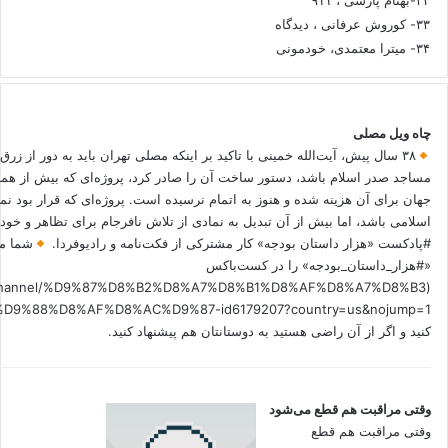
۳۳- کوروش عرفانی ، دیدگاه
۳۴- میترا معتمدی، خودمونی
چاه ویل مصلی
۳۸ سال پیش، آیت‌الله خمینی با تاکید بر اینکه مصلی تهران باید به دور از زرق
مساجد صدر اسلام باشد، دستور ساخت آن را صادر کرد، پروژه‌ای که بیش از هم
جهان برای آن هزینه شده و هنوز به اتمام نرسیده است. پروژه‌ای که قرار بود نم
اسلامی باشد، اما بیش از آن تبدیل به نمادی از تلاش نافرجام برای تظاهر و خ
#پادکست «هزار داستان بودجه» کار مشترکی از فکت‌نامه و رادیوفردا.
شما می
«#هزار_داستان_بودجه» را در کست‌باکس
.fm/channel/%D9%87%D8%B2%D8%A7%D8%B1%D8%AF%D8%A7%D8%B3
کنید و اگر از آن راضی هستید به دوستانتان هم پیشنهاد کنید.
وقتی مراقبت هم قطع می‌شود
وقتی مراقبت هم قطع