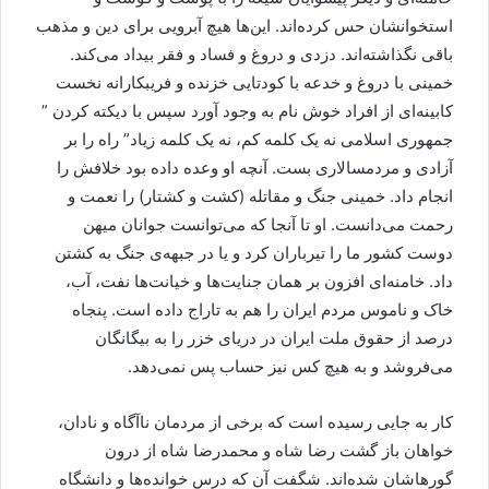
استخوانشان حس کرده‌اند. این‌ها هیچ آبرویی برای دین و مذهب
باقی نگذاشته‌اند. دزدی و دروغ و فساد و فقر بیداد می‌کند.
خمینی با دروغ و خدعه با کودتایی خزنده و فریبکارانه نخست
کابینه‌ای از افراد خوش نام به وجود آورد سپس با دیکته کردن ”
جمهوری اسلامی نه یک کلمه کم، نه یک کلمه زیاد” راه را بر
آزادی و مردمسالاری بست. آنچه او وعده داده بود خلافش را
انجام داد. خمینی جنگ و مقاتله (کشت و کشتار) را نعمت و
رحمت می‌دانست. او تا آنجا که می‌توانست جوانان میهن
دوست کشور ما را تیرباران کرد و یا در جبهه‌ی جنگ به کشتن
داد. خامنه‌ای افزون بر همان جنایت‌ها و خیانت‌ها نفت، آب،
خاک و ناموس مردم ایران را هم به تاراج داده است. پنجاه
درصد از حقوق ملت ایران در دریای خزر را به بیگانگان
می‌فروشد و به هیچ کس نیز حساب پس نمی‌دهد.
کار به جایی رسیده است که برخی از مردمان ناآگاه و نادان،
خواهان باز گشت رضا شاه و محمدرضا شاه از درون
گورهاشان شده‌اند. شگفت آن که درس خوانده‌ها و دانشگاه