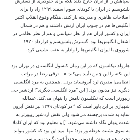
سپاهش را از ایران خارج کنند بلکه برای جلوگیری از گسترش
بلشویسم در ایران با کودتای سوم اسفند ۱۲۹۹ راه را برای
اصلاحات ظاهری و مدرنیته باز کنند. هنگام وقوع انقلاب اکتبر
انگلیس‌ها هم در جنوب ایران ارتش داشتند و هم در شمال
ایران و کشور ایران هم از نظر سیاسی و هم از نظر نظامی در
اشغال انگلیس‌ها بود. گسترش بلشویسم و قرارداد ۱۹۲۰
شوروی با ایران انگلیس‌ها را وادار به عقب نشینی کرد.
هارولد نیکلسون که در این زمان کنسول انگلستان در تهران بود
این نکته را این چنین تأیید می‌کند: «… ترقی رضا در مراتب
[نظامی] مدیون لرد آیرونساید بود…. همچنین به مرد انگلیسی
دیگری نیز مدیون بود. [ این “مرد انگلیسی دیگری”؛ اردشیر جی
ریپورتر است که نیکلسون نامش را پنهان می‌کند. عبدالله
شهبازی بر این باور است که ” در کودتای ۱۲۹۹ نیز نقش آیرون
ساید به شدت برجسته می‌شود ولی نقش اردشیر ریپورتر به
شدت پنهان نگاه داشته می‌شود. “] و معلوم بود که ایران کاملا
به سوی تشتت غوطه ور بود؛ تنها امید این بود که کشور بتواند
تحت رهبری مقتدر اندرونی مجدداً قوت گیرد؛ سِرپِرسی