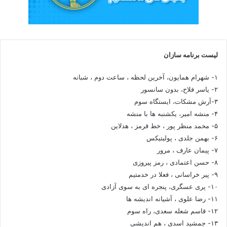
لیست برنامه سازان
۱- شهرام همایون، آخرین لحظه ، ساعت دوم ، شبانه
۲- یاسر فلاح، بدون سانسور
۳-آرش مشکات، ایستگاه سوم
۴- منشه امیر، یکشنبه ها با منشه
۵- محمد منظر پور ، خط قرمز ، هدلاین
۶- بهمن جلدی ، پولیتیکس
۷- پیمان عارف ، مرور
۸- حسن اعتمادی ، رمز پیروزی
۹- پیر خراسانی ، فعلا در خدمتیم
۱۰- پری عسگری، پنجره ای به سوی آزادی
۱۱- رضا علوی ، آشیانه اندیشه ها
۱۲- قاسم شعله سعدی، راه سوم
۱۳- جمشید اسدی ، هم اندیشی