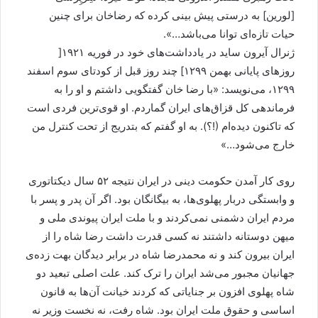
[لورین] به درستی پیش بینی کرده که رضاخان برای چنین
حیات تازه‌ای توانا می‌باشد…».
ژنرال آیرون ساید در یادداشت‌های خود در فوریه ۱۹۲۱[
روزهای پایانی بهمن ۱۲۹۹] چند روز قبل از کودتای سوم اسفند
۱۲۹۹، می‌نویسد: «با رضا خان گفتگویی داشتم و او را به
فرماندهی کل قزاق‌های ایران گماردم. او قوی‌ترین فردی است
که تاکنون دیده‌ام (!؟). به او گفتم که بتدریج از تحت کنترل من
خارج می‌شود…»
روی کار آمدن حکومت دینی در ایران نتیجه ۵۲ سال دیکتاتوری
و وابستگی دربار پهلوی‌ها، به بیگانگان بود. اگر آن پدر و پسر با
مردم ایران دشمنی نمی‌کردند و با ملت ایران پیوندی ملی و
میهن دوستانه داشتند نه کسی قدرت داشت رضا شاه را از
ایران بیرون کند و نه محمدرضا شاه در برابر دیدگان بهت زده‌ی
جهانیان مجبور می‌شد ایران را ترک کند. علت اصلی تبعید دو
شاه پهلوی افزون بر جنایاتی که کردند خیانت آن‌ها به قانون
اساسی و حقوق ملت ایران بود. شاه رفت، نه نخست وزیر نه