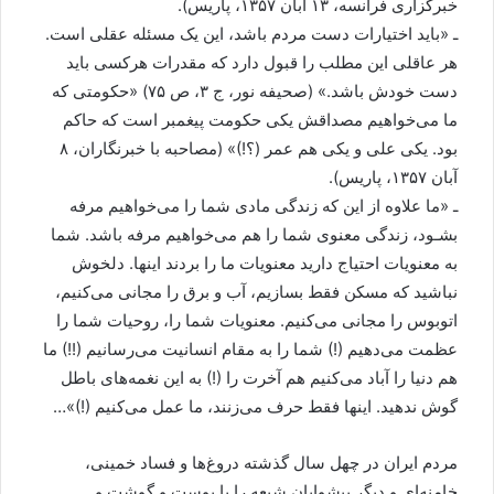
خبرگزاری فرانسه، ۱۳ آبان ۱۳۵۷، پاریس).
ـ «باید اختیارات دست مردم باشد، این یک مسئله عقلی است.
هر عاقلی این مطلب را قبول دارد که مقدرات هرکسی باید
دست خودش باشد.» (صحیفه نور، ج ۳، ص ۷۵) «حکومتی که
ما می‌خواهیم مصداقش یکی حکومت پیغمبر است که حاکم
بود. یکی علی و یکی هم عمر (؟!)» (مصاحبه با خبرنگاران، ۸
آبان ۱۳۵۷، پاریس).
ـ «ما علاوه از این که زندگی مادی شما را می‌خواهیم مرفه
بشـود، زندگی معنوی شما را هم می‌خواهیم مرفه باشد. شما
به معنویات احتیاج دارید معنویات ما را بردند اینها. دلخوش
نباشید که مسکن فقط بسازیم، آب و برق را مجانی می‌کنیم،
اتوبوس را مجانی می‌کنیم. معنویات شما را، روحیات شما را
عظمت می‌دهیم (!) شما را به مقام انسانیت می‌رسانیم (!!) ما
هم دنیا را آباد می‌کنیم هم آخرت را (!) به این نغمه‌های باطل
گوش ندهید. اینها فقط حرف می‌زنند، ما عمل می‌کنیم (!)»…
مردم ایران در چهل سال گذشته دروغ‌ها و فساد خمینی،
خامنه‌ای و دیگر پیشوایان شیعه را با پوست و گوشت و