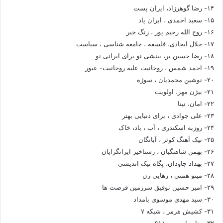
۱۴- رضا گوهرزاد، ایران پست
۱۵- سعید احمدی ، ایران پاد
۱۶- روح الله رحیم پور ، زنگ خبر
۱۷- جلال ایجادی، فلسفه ، جامعه شناسی ، سیاست
۱۸- رضا حسین بر، بینشی نو برای ایرانی نو
۱۹- احمد شمس ، روحانیت علیه روحانیت- عبور
۲۰- نوشین محمدیان ، سوژه
۲۱- بیژن مهر، اولویت
۲۲- امان، نینا
۲۳- علی جوادی ، برای دنیایی بهتر
۲۴- روزبه اسکندری ، آب ، باد، خاک
۲۵- نیک آهنگ کوثر ، آبانگان
۲۶- بهمن شاهنگیان ، رستاخیز ایرانگرایان
۲۷- بهداد جاودان، پگاه نیک اندیشی
۲۸- مینو همتی ، رهایی زن
۲۹- امیر حسین توفیق سرزمین فرصت ها
۳۰- سید مهدی موسوی بامداد
۳۱- کشیش هرمز ، شبکه ۷
۳۲-بهنام پارسی ، ۹۱۱