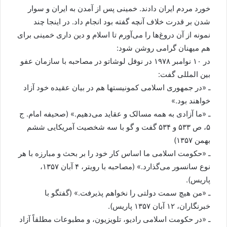
خورد مردم ایران دادند. خمینی پس از آمدن به ایران و سوار
شدن بر قدرت خلاف آنچه گفته بود انجام داد. در اینجا چند
نمونه از آن دروغ‌ها را می‌آورم تا اسلام و دین داری خمینی برای
هم میهنان گرامی روشن شود:
در ۱۰ نوامبر ۱۹۷۸ در نوفل لوشاتو در مصاحبه با سازمان عفو
بین المللی گفت:
ـ «در جمهوری اسلامی کمونیستها هم در بیان عقیده خود آزاد
خواهند بود.»
ـ «ما آزادی به همه مسالک و عقاید می‌دهیم.» (صحیفه امام. ج
۵، ص ۵۳۳ و ۵۳۴ گفت و گو با سه شخصیت آمریکایی ششم
بهمن ۱۳۵۷)
ـ «حکومت اسلامی ما اساس کار خود را بر بحث و مبارزه با هر
نوع سانسور می‌گذارد.» (مصاحبه با رویتر، ۴ آبان ۱۳۵۷،
پاریس).
ـ «من هیچ سمت دولتی را نخواهم پذیرفت.» (گفتگو با
خبرنگاران، ۱۲ آبان ۱۳۵۷ پاریس).
ـ «در حکومت اسلامی رادیو، تلویزیون، و مطبوعات مطلقاً آزاد