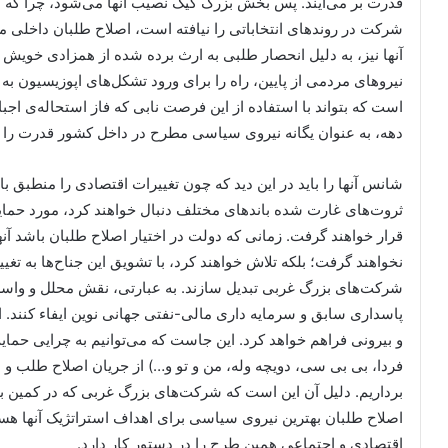
قدرت بر می‌آیند. پس بخش بزرگ کیک نصیب آنها می‌شود، چرا که در
شرکت در روندهای انتخاباتی را نیافته است، اصلاح طلبان داخلی م
آنها نیز، به دلیل انحصار طلبی به ارث برده شده از همزادی خویش
نیروهای مردمی از پایین، راه را برای ورود تشکل‌های اپوزیسیون به
است که بتواند با استفاده از این فرصت نابی که فاز استحاله‌ی اجبار
دهه، به عنوان یگانه نیروی سیاسی مطرح در داخل کشور قدرت را در
شانس آنها را باید در این دید که چون تغییرات اقتصادی را منطبق 
ثروت‌های غارت شده باندهای مختلف دنبال خواهند کرد، مورد حمایت
قرار خواهند گرفت. زمانی که دولت در اختیار اصلاح طلبان باشد آن
نخواهند گرفت؛ بلکه تلاش خواهند کرد، با تشویق این جناح‌ها به تغی
شرکت‌های بزرگ غربی تبدیل سازند. به عبارتی، نقش محلل و واسط
پاسداری سابق و سرمایه داری مالی-نفتی جهانی نوین ایفاء کنند. ا
و بیرونی فراهم خواهد کرد. این جاست که می‌توانیم به چرایی حما
فردا، بی بی سی، دویچه وله، من و تو و…) از جریان اصلاح طلب و ا
برداریم. دلیل آن این است که شرکت‌های بزرگ غربی که در کمین بازا
اصلاح طلبان بهترین نیروی سیاسی برای اهداف استراتژیک آنها هس
اقتصادی و اجتماعی همین طرح را در دستور کار دارد.