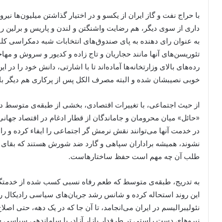
با حراج نفت و گاز ایران از یکسو و در اختیار گذاشتن میلیون‌ها ن
داری از سوی دیگر، هم رضایت واشنگتن و لندن و پاریس و برلین را 
به عنوان رای دهنده به پای صندوق‌های انتخابات شبه دمکراسی کلنگ
تئوریسن‌های آنها مانند حجاریان و تاج زاده و کدیور و سروش و مهاج
رده‌های بالای وزارتخانه‌ها آماده‌اند تا با اشارتی، دانش خود را د
خوبی نصیبشان شده و البته مصرف الکل پس از پرکاری هم دیگر ب
از حیث اجتماعی، با تغییرات اقتصادی، بخشی از طبقه‌ی متوسط دو
«حائل» میان محرومان و جاماندگان از قطار ادغام در اقتصاد جهانی
در خدمت آنها می‌توانند نقش نرمش گر اجتماعی را ایفاء کرده و را
نشوند، همیشه براداران سپاهی و گارد ضد شورش هستند که بقای اسلا
طلب آن چه مهم است حفظ ساختارهاست.
به تدریج، طبقه‌ی متوسط که طعم رفاه نسبی کسب شده از خدمتگز
این روند استحاله کرده و شانس رشد جریان‌های سیاسی رادیکال را
نئولیبرالیسم در ایران می‌انجامد، تا آن جا که در یک دهه، حتی اصلا
نیروهای دست راستی تر طرفدار بازار آزاد، با ساماندهی سیاسی خود