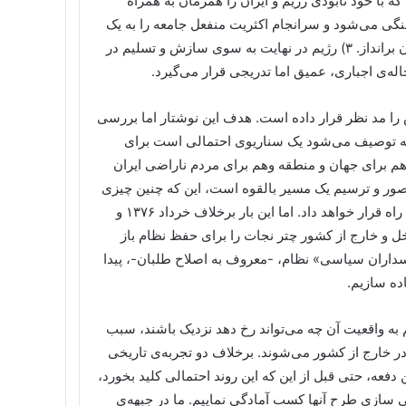
می که با خود نابودی رژیم و ایران را همزمان به همراه
 گرسنگی می‌شود و سرانجام اکثریت منفعل جامعه را به یک
واکنش عصبی و رادیکال وادار می‌سازد. یک شورش خونین و خانمان برانداز. ۳) رژیم در نهایت به سوی سازش و تسلیم در
ه‌ی اجباری، عمیق اما تدریجی قرار می‌گیرد.
 را مد نظر قرار داده است. هدف این نوشتار اما بررسی
چه توصیف می‌شود یک سناریوی احتمالی است برای
هم برای جهان و منطقه وهم برای مردم ناراضی ایران
 تصور و ترسیم یک مسیر بالقوه است، این که چنین چیزی
بالفعل رخ دهد تابع پارامترهای فراوانی است که آینده در مقابل این راه قرار خواهد داد. اما این بار برخلاف خرداد ۱۳۷۶ و
 در داخل و خارج از کشور چتر نجات را برای حفظ نظام باز
پاسداران سیاسی» نظام، -معروف به اصلاح طلبان-، پیدا
اده سازیم.
به واقعیت آن چه می‌تواند رخ دهد نزدیک باشند، سبب
خارج از کشور می‌شوند. برخلاف دو تجربه‌ی تاریخی
ن دفعه، حتی قبل از این که این روند احتمالی کلید بخورد،
ثی سازی طرح آنها کسب آمادگی نماییم. ما در جبهه‌ی