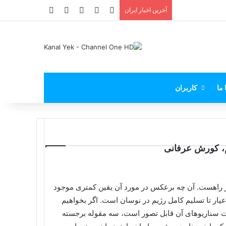
X
فیس بوک
یوتیوب
اینستاگرام
پی‌پال
آخرین اخبار ایران
 ما
کاربران
یم، کورش عرفانی
 در راهست. آن چه برعکس در مورد آن یقین کمتری موجود
یار تا تسلیم کامل رژیم در نوسان است. اگر بخواهیم
ییات سناریوهای آن قابل تصور است، سه مقوله برجسته