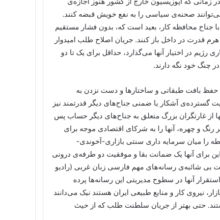
 زمانی که اپوزیسیون خارج از کشور هنوز اجازه‌ی
ی‌توانند صحنه‌ی سیاسی را به نفع خویش قبضه کنند.
 با جناح محافظه کار، بعید است که، بدون فشار مستقیم
 هرم قدرت در داخل باز کنند. جریان اصلاح طلب امیدوار
ی رژیم در اختیار آنها می‌گذارد، حداقل برای یک تا دو
 چنگ خود نگه دارند.
با حفظ بافت طبقاتی و ساختارها و دست نزدن به
 گسترده‌ی آشکار یا ضمنی جناح‌های دیگر قدرتمند نیز
ها از غارتگران بزرگ متعلق به جناح‌های دیگر حساب پس
یر رنگ و چهره، آنها را به شرکای اقتصادی موجه برای
ه را میان سرمایه داری سنتی بازاری-آخوندی-
ین برای آنها یک ضمانت بقا و موفقیت دو طرفه‌ی درونی
یت بی شائبه‌ی رسانه‌های مهم فارسی زبان غربی (رادیو
ستقرار آنها در سطوح مدیریتی این رسانه‌ها پرده
ر، نیروی کار و منابع طبیعی ایران هستند نیک می‌دانند
تند. حتی بهتر از جریان سلطنت طلب که از حیث