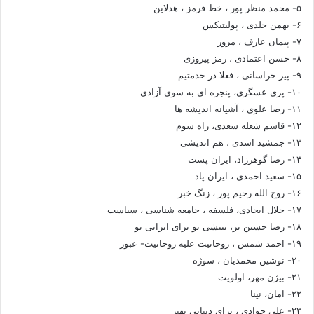
۵- محمد منظر پور ، خط قرمز ، هدلاین
۶- بهمن جلدی ، پولیتیکس
۷- پیمان عارف ، مرور
۸- حسن اعتمادی ، رمز پیروزی
۹- پیر خراسانی ، فعلا در خدمتیم
۱۰- پری عسگری، پنجره ای به سوی آزادی
۱۱- رضا علوی ، آشیانه اندیشه ها
۱۲- قاسم شعله سعدی، راه سوم
۱۳- جمشید اسدی ، هم اندیشی
۱۴- رضا گوهرزاد، ایران پست
۱۵- سعید احمدی ، ایران پاد
۱۶- روح الله رحیم پور ، زنگ خبر
۱۷- جلال ایجادی، فلسفه ، جامعه شناسی ، سیاست
۱۸- رضا حسین بر، بینشی نو برای ایرانی نو
۱۹- احمد شمس ، روحانیت علیه روحانیت- عبور
۲۰- نوشین محمدیان ، سوژه
۲۱- بیژن مهر، اولویت
۲۲- امان، نینا
۲۳- علی جوادی ، برای دنیایی بهتر