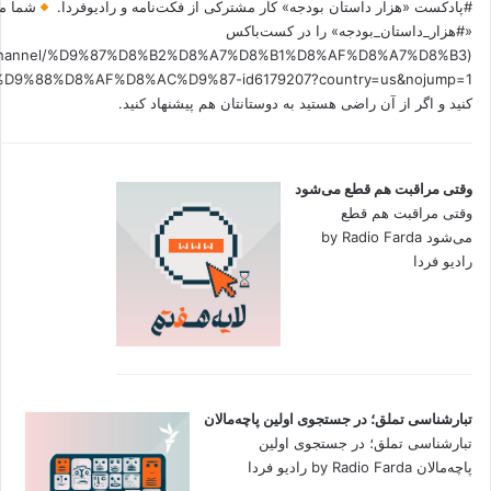
#پادکست «هزار داستان بودجه» کار مشترکی از فکت‌نامه و رادیوفردا.
شما می
«#هزار_داستان_بودجه» را در کست‌باکس
.fm/channel/%D9%87%D8%B2%D8%A7%D8%B1%D8%AF%D8%A7%D8%B3
کنید و اگر از آن راضی هستید به دوستانتان هم پیشنهاد کنید.
وقتی مراقبت هم قطع می‌شود
وقتی مراقبت هم قطع
می‌شود by Radio Farda
رادیو فردا
تبارشناسی تملق؛ در جستجوی اولین‌ پاچه‌مالان
تبارشناسی تملق؛ در جستجوی اولین‌
پاچه‌مالان by Radio Farda رادیو فردا