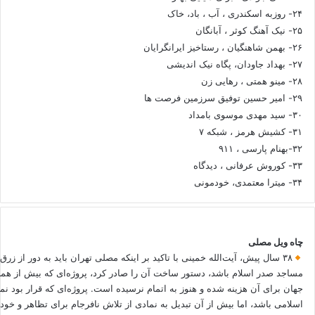
۲۴- روزبه اسکندری ، آب ، باد، خاک
۲۵- نیک آهنگ کوثر ، آبانگان
۲۶- بهمن شاهنگیان ، رستاخیز ایرانگرایان
۲۷- بهداد جاودان، پگاه نیک اندیشی
۲۸- مینو همتی ، رهایی زن
۲۹- امیر حسین توفیق سرزمین فرصت ها
۳۰- سید مهدی موسوی بامداد
۳۱- کشیش هرمز ، شبکه ۷
۳۲-بهنام پارسی ، ۹۱۱
۳۳- کوروش عرفانی ، دیدگاه
۳۴- میترا معتمدی، خودمونی
چاه ویل مصلی
۳۸ سال پیش، آیت‌الله خمینی با تاکید بر اینکه مصلی تهران باید به دور از زرق
مساجد صدر اسلام باشد، دستور ساخت آن را صادر کرد، پروژه‌ای که بیش از هم
جهان برای آن هزینه شده و هنوز به اتمام نرسیده است. پروژه‌ای که قرار بود نم
اسلامی باشد، اما بیش از آن تبدیل به نمادی از تلاش نافرجام برای تظاهر و خ