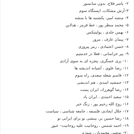
۲- یاسر فلاح، بدون سانسور
۳-آرش مشکات، ایستگاه سوم
۴- منشه امیر، یکشنبه ها با منشه
۵- محمد منظر پور ، خط قرمز ، هدلاین
۶- بهمن جلدی ، پولیتیکس
۷- پیمان عارف ، مرور
۸- حسن اعتمادی ، رمز پیروزی
۹- پیر خراسانی ، فعلا در خدمتیم
۱۰- پری عسگری، پنجره ای به سوی آزادی
۱۱- رضا علوی ، آشیانه اندیشه ها
۱۲- قاسم شعله سعدی، راه سوم
۱۳- جمشید اسدی ، هم اندیشی
۱۴- رضا گوهرزاد، ایران پست
۱۵- سعید احمدی ، ایران پاد
۱۶- روح الله رحیم پور ، زنگ خبر
۱۷- جلال ایجادی، فلسفه ، جامعه شناسی ، سیاست
۱۸- رضا حسین بر، بینشی نو برای ایرانی نو
۱۹- احمد شمس ، روحانیت علیه روحانیت- عبور
۲۰- نوشین محمدیان ، سوژه