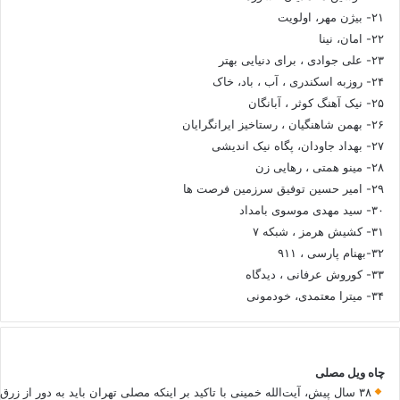
۲۱- بیژن مهر، اولویت
۲۲- امان، نینا
۲۳- علی جوادی ، برای دنیایی بهتر
۲۴- روزبه اسکندری ، آب ، باد، خاک
۲۵- نیک آهنگ کوثر ، آبانگان
۲۶- بهمن شاهنگیان ، رستاخیز ایرانگرایان
۲۷- بهداد جاودان، پگاه نیک اندیشی
۲۸- مینو همتی ، رهایی زن
۲۹- امیر حسین توفیق سرزمین فرصت ها
۳۰- سید مهدی موسوی بامداد
۳۱- کشیش هرمز ، شبکه ۷
۳۲-بهنام پارسی ، ۹۱۱
۳۳- کوروش عرفانی ، دیدگاه
۳۴- میترا معتمدی، خودمونی
چاه ویل مصلی
۳۸ سال پیش، آیت‌الله خمینی با تاکید بر اینکه مصلی تهران باید به دور از زرق