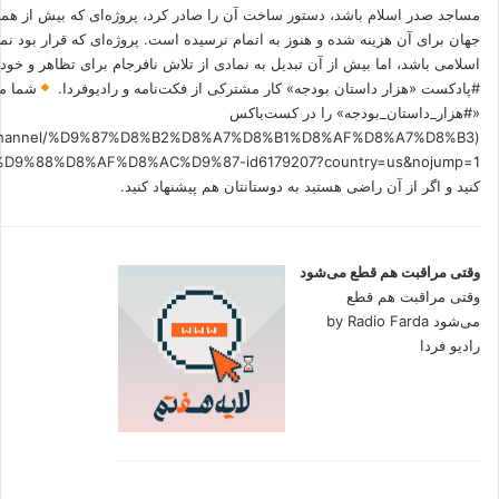
مساجد صدر اسلام باشد، دستور ساخت آن را صادر کرد، پروژه‌ای که بیش از هم
جهان برای آن هزینه شده و هنوز به اتمام نرسیده است. پروژه‌ای که قرار بود نم
اسلامی باشد، اما بیش از آن تبدیل به نمادی از تلاش نافرجام برای تظاهر و خ
#پادکست «هزار داستان بودجه» کار مشترکی از فکت‌نامه و رادیوفردا.
شما می
«#هزار_داستان_بودجه» را در کست‌باکس
.fm/channel/%D9%87%D8%B2%D8%A7%D8%B1%D8%AF%D8%A7%D8%B3
کنید و اگر از آن راضی هستید به دوستانتان هم پیشنهاد کنید.
وقتی مراقبت هم قطع می‌شود
وقتی مراقبت هم قطع
می‌شود by Radio Farda
رادیو فردا