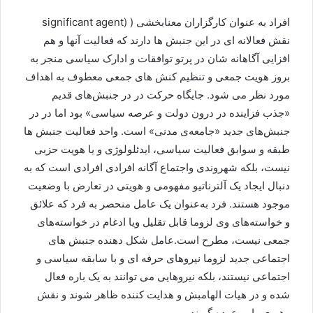
افراد به عنوان کارگزاران معنابخشی ( (significant agent
نقش فعالانه ای در این جنبش ها دارند که فعالیت آنها و هم
افزایی آگاهانه شان در پرتو توافقات و ادارک سیاسی منجر به
بروز هویت جمعی و تنظیم کنش های جمعی معطوف به اهداف
مورد نظر می شود. جایگاه حرکت در در جنبش‌های قدیم
«جذب فزاینده در درون دولت و عرصه سیاسی» بود اما در در
جنبش‌های جدید «جامعه‌ی مدنی» است. واحد فعالیت جنبش ها
طبقه و سوابق فعالیت سیاسی، ایدئلولوژی و یا هویت حزبی
نیست، بلکه شهروندی واجتماع آگانه افرادی افرادی است که به
دنبال ایجاد یک آلترناتیو مفهومی و هویتی در تعارض با وضعیت
موجود هستند. فرد به‌عنوان یک عامل منحصر به فرد که علائق
و خواسته‌های وی لزوما قابل تقلیل ویا ادغام در خواسته‌های
جمعی نیست، مطرح است.عامل شکل دهنده جنبش های
اجتماعی جدید لزوما نیروهای حرفه ای و با سابقه سیاسی و
اجتماعی نیستند، بلکه نیروهایی می توانند به یک باره فعال
شده و در هیات الهامبش و هدایت کننده ظاهر شوند و نقش
رهبری را بر عهده گیرند.