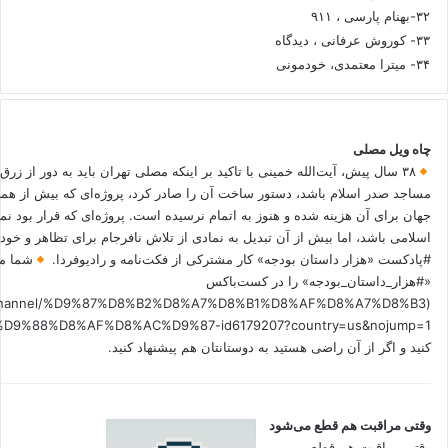
۳۲-بهنام پارسی ، ۹۱۱
۳۳- کوروش عرفانی ، دیدگاه
۳۴- میترا معتمدی، خودمونی
چاه ویل مصلی
۳۸ سال پیش، آیت‌الله خمینی با تاکید بر اینکه مصلی تهران باید به دور از زرق
مساجد صدر اسلام باشد، دستور ساخت آن را صادر کرد، پروژه‌ای که بیش از هم
جهان برای آن هزینه شده و هنوز به اتمام نرسیده است. پروژه‌ای که قرار بود نم
اسلامی باشد، اما بیش از آن تبدیل به نمادی از تلاش نافرجام برای تظاهر و خ
#پادکست «هزار داستان بودجه» کار مشترکی از فکت‌نامه و رادیوفردا.
شما می
«#هزار_داستان_بودجه» را در کست‌باکس
.fm/channel/%D9%87%D8%B2%D8%A7%D8%B1%D8%AF%D8%A7%D8%B3
کنید و اگر از آن راضی هستید به دوستانتان هم پیشنهاد کنید.
وقتی مراقبت هم قطع می‌شود
وقتی مراقبت هم قطع