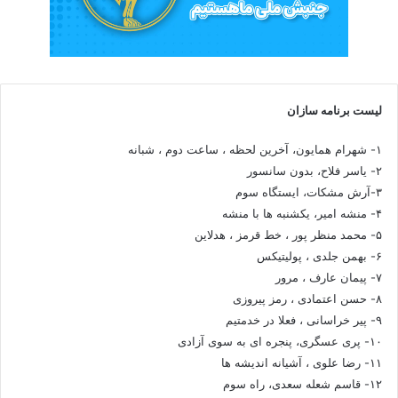
لیست برنامه سازان
۱- شهرام همایون، آخرین لحظه ، ساعت دوم ، شبانه
۲- یاسر فلاح، بدون سانسور
۳-آرش مشکات، ایستگاه سوم
۴- منشه امیر، یکشنبه ها با منشه
۵- محمد منظر پور ، خط قرمز ، هدلاین
۶- بهمن جلدی ، پولیتیکس
۷- پیمان عارف ، مرور
۸- حسن اعتمادی ، رمز پیروزی
۹- پیر خراسانی ، فعلا در خدمتیم
۱۰- پری عسگری، پنجره ای به سوی آزادی
۱۱- رضا علوی ، آشیانه اندیشه ها
۱۲- قاسم شعله سعدی، راه سوم