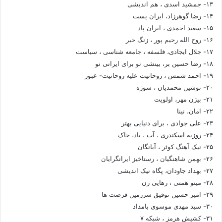
۱۳- جمشید اسدی ، هم اندیشی
۱۴- رضا گوهرزاد، ایران پست
۱۵- سعید احمدی ، ایران پاد
۱۶- روح الله رحیم پور ، زنگ خبر
۱۷- جلال ایجادی، فلسفه ، جامعه شناسی ، سیاست
۱۸- رضا حسین بر، بینشی نو برای ایرانی نو
۱۹- احمد شمس ، روحانیت علیه روحانیت- عبور
۲۰- نوشین محمدیان ، سوژه
۲۱- بیژن مهر، اولویت
۲۲- امان، نینا
۲۳- علی جوادی ، برای دنیایی بهتر
۲۴- روزبه اسکندری ، آب ، باد، خاک
۲۵- نیک آهنگ کوثر ، آبانگان
۲۶- بهمن شاهنگیان ، رستاخیز ایرانگرایان
۲۷- بهداد جاودان، پگاه نیک اندیشی
۲۸- مینو همتی ، رهایی زن
۲۹- امیر حسین توفیق سرزمین فرصت ها
۳۰- سید مهدی موسوی بامداد
۳۱- کشیش هرمز ، شبکه ۷