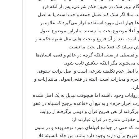
گام بروز شک در تعیین حکم شرعی، پس از آنکه فردِ
‌کند. مثلا اگر شک کند غسل جمعه واجب است یا نه اصل
ا چهار اصل مورد استفاده قرار می‌گیرد که علاوه بر
 فعلا موضوع بحث ما نیستند. بنابراین موضوع اصول
است. بعد از آن فروع و بحث هایی مثل شبهه حکمیه و
یش می‌اید که فعلا محل بحث ما نیست.
تفصیلی تر یعنی اینکه گرچه در عالم واقعی، انسان‌ها
ب می‌شوند مگر اینکه خلافش ثابت شود.
احه یا اصل عدم تکلیف شرعی است و اصل برائت حقوقی
و مجازات است. البته در فقه، اصولی مانند اِباحه و
رد.
و روایات وجود داشته اما هیچوقت تبدیل به یک اصل نشده
ت احراز جرم» و به تبع آن «قاعده ترجیح اشتباه در عفو
برگرفته از نص صریح قرآن و دومی برگرفته از روایت
 حقوقی مندرج در قران عبارتند از:
که حتی در جوامع قبیله‌ای مورد توجه بوده و در متون
یح برآن دارند وجود دارد مانند: من جاءَ بالسیئه فلا