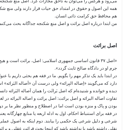
همه این اصول و حقوق در امتداد حق حیات قرار دارند ولی منع شک
هم محافظ حق کرامت ذاتی انسان.
من ابتدا درباره اصل برائت و اصل منع شکنجه جداگانه بحث می‌کنم 
اصل برائت
«اصل ۳۷ قانون اساسی جمهوری اسلامی: اصل‌، برائت است و ه
جرم او در دادگاه صالح ثابت گردد».
در ابتدا باید یک تذکر مهم را بگویم. ما در فقه هم بحثی داریم با عنوا
دارد که می‌گویند «اِصاله البِرائه» ولی درست آن «اَصاله البَرائه» 
دیده و خوانده و شنیده‌ام که اصل بَرائَت را همان اَصاله البَرائه دانسته‌
تفاوت اصاله البرائه و اصل برائت: اصل برائت و اصاله البرائه در لغ
بودن و پاک و منزه بودن است اما در اصطلاح و منظور نظر ما بر دو 
در فقه برای استنباط احکام، اول به ادله اربعه یا منابع چهارگانه ی
شرعی و دلیل شرعی یک حکمی را بیابند. دوم اینکه به اصول عملی 
نقلی داشته باشد یا نداشته باشد که اینجا بحث قرائت عقلی و 