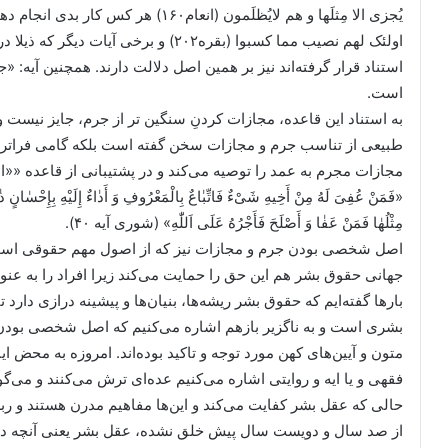
یُجزی الا مِثلَها و هم لایُظلَمون (انعام
اولئک لهم نصیب مما کسبوا (بقره۲۰۲) و ب
استناد قرار گرفته‌اند نیز بر همین اصل دلالت دارند. همچنین آیه: «
است.
به استناد این قاعده، مجازات کردنِ سنگین تر از جرم، جایز نیست و ظ
طبیعی از تناسب جرم و مجازات سخن گفته است بلکه گامی فراتر نها
مجازات مجرم به عمد را توصیه می‌کند و در پشتیبانی از قاعده ««ان
مِثْلُهٰا فَمَنْ عَفٰا وَ أَصْلَحَ فَأَجْرُهُ عَلَى اَللّٰهِ» (شوری آیه ۴۰).
جهانی حقوق بشر هم این حق را حمایت می‌کند زیرا افراد را به ع
بارها گفته‌ایم که حقوق بشر ریشه‌ها، بنیان‌ها و پیشینه درازی دار
بشری است و به ناگزیر بازهم اشاره می‌کنیم که اصل شخصی بودن
متون و آیین‌های کهن مورد توجه و تاکید بوده‌اند. امروزه به مح
فقهی و یا ایه و روایتی اشاره می‌کنیم عده‌ای ترش می‌کنند و می‌گو
حالی که عقل بشر کفایت می‌کند و این‌ها مفاهیم مدرن هستند و ربط
از صد سال و دویست سال پیش خلق نشده، عقل بشر یعنی آنچه در امت