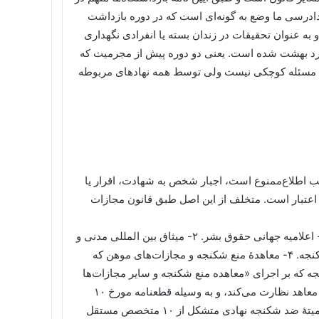
 دادرسی ما وضع به گونه‌ای است که در دوره بازداشت
ه عنوان تحقیقات در زندان بسته یا انفرادی نگهداری
ارد بهشت شده است. یعنی دو دوره پیش از مجرمیت که
ن مسئله کوچکی نیست ولی توسط همه نهادهای مربوطه
کسب اطلاع‌ممنوع است‌، اجبار شخص به شهادت‌، اقرار یا
اعتبار است‌. متخلف از این اصل طبق قانون مجازات
تا امروز اقدامات زیادی علیه شکنجه در دنیا صورت گرفته است. ۱- اعلامیه جهانی حقوق بشر. ۲- میثاق بین المللی مدنی و
سیاسی. ۳- تعیین روز ۲۶ ژوئن (۵ تیر)، به عنوان روز جهانی منع شکنجه. ۴- معاهدۀ منع شکنجه و مجازات‌های موهن که
اند. ۵- تشکیل کمیتۀ ضد شکنجه که بر اجرای «معاهده منع شکنجه و سایر مجازات‌ها
یا رفتارهای بی رحمانه، غیرانسانی یا تحقیرآمیز» توسط کشورهای معاهد نظارت می‌کند، و به وسیله قطعنامه مورخ ۱۰
دسامبر ۱۹۸۴ مجمع عمومی سازمان ملل متحد، پایه گذاری شد. کمیتۀ ضد شکنجه نهادی متشکل از ۱۰ متخصص مستقل