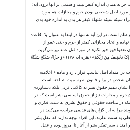
۱۶۰) هر کس کار بدی انجام دهد جز به همان اندازه کیفر نبیند و ستمی بر انها نرود. آیه:
رخی آیات دیگر که ذیلا در مورد اصل شخصی بودن جرم و مجازات هم مورد
جزاء سیئه سیئه مثلها» کیفر هر بدی به اندازه خود بدی
لم است. در این آیه نه تنها در ابتدا به عنوان یک قاعده
ده و اتخاذ مجازاتی کمتر از جرم و حتی عفو از
 تعفوا فهو خیر لکم» در مورد قتل عمد نیز می‌گوید:
«فَمَنْ عُفِیَ لَهُ مِنْ أَخِیهِ شَیْءٌ فَاتِّبٰاعٌ بِالْمَعْرُوفِ وَ أَدٰاءٌ إِلَیْهِ بِإِحْسٰانٍ ذٰلِکَ تَخْفِیفٌ مِنْ رَبِّکُمْ» (بقره آیه ۱۷۸) «وَ جَزٰاءُ سَیِّئَةٍ سَیِّئَةٌ
اصل شخصی بودن جرم و مجازات نیز که از اصول مهم حقوقی است در امتداد اصل تناسب قرار دارد و ماده ۶ اعلامیه
نوان شخص در برابر قانون به رسمیت شناخته است.
د تا نشان دهیم حقوق بشر نه کالایی غربی بلکه دستاوردی
 جرم و مجازات نیز از حقوق اساسی بشر است که در
ض اینکه در مباحث حقوقی و حقوق بشری به سنت فکری و
یند چرا به این گزاره‌های قدیمی مراجعه می‌کنید در
ی به سنت ندارند. این افراد توجه ندارند که عقل بشر
داد سیر تفکر بشر از آغاز تا امروز بوده و عقل