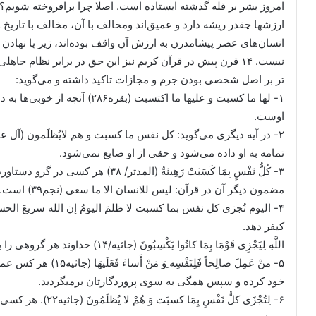
امروز بشر بر قله گذشته ایستاده است. اصلا چرا برافروخته شویم؟ 
ارزشها چقدر ریشه دارد و عمیق‌اند ومخالف با آن، مخالف با تاری
انسان‌های عصر پیشامدرن به ارزش آن واقف بوده‌اند، زیر پا نهادن
نیست. ۱۴ قرن پیش در قرآن کریم نیز این حق در برابر نظام 
تر بر اصل شخصی بودن جرم و مجازات تاکید داشته و می‌گوید:
۱- لها ما کسبت و علیها ما اکتسبت
اوست.
تمامه به او داده می‌شود و حقی از او ضایع نمی‌شود.
۳- کُلُّ نَفْسٍ بِمَا کَسَبَتْ رَهِینَةٌ
مضمون دیگر آن در قرآن: لیس للانسان الا ما سعی (نجم۳۹) است.
کیفر دهد.
اللَّهِ لِیَجْزِی قَوْمَا بِمَا کانُوا یَکْسِبُونَ (جاثیه/۱۴) خداوند هر گروهی را به سبب آنچه مرتکب شده‌اند به مجازات می‌رساند.
۵- منْ عَمِلَ صالِحاً فَل
خود کرده و سپس همگی به سوی پروردگارتان برمی‏گردید.
۶- لِتُجْزَی کلُّ نَفْ