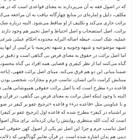
که در اصول فقه به آن می‌پردازند به معنای قواعدی است که در هن
مکلف، دلیل و اِماره‌ای در منابع چهارگانه نیافت به ان مراجعه می
برائت جاری می‌کند و تکلیف از او ساقط می‌شود. البته درباره شک‌ه
برائت، اصل استصحاب و اصل احتیاط و اصل تخییر هم وجود دارند و
عملیه، شک است. حیطه اصاله البرایه محدوده احکام عملی شرعی 
شبهه موضوعیه و شبهه وجوبیه و شبهه تحریمیه یا ترکیبی از انها پ
اما اصل برائت در حقوق به معنای فرض بی گناهی است و دقیق تر و 
گناه می‌کنند اما از نظر کیفری و قضایی همه افراد بی گناه محسو
ضمنا مبانی این دو هم فرق می‌کند. مبنای اصل برائت فقهی، اِب
مبنایش کرامت ذاتی انسان، تناسب جرم و مجازات، شخصی بودن جرم 
قاعده درء مطرح است که با اصل برائت حقوقی همپوشانی هایی دا
البته با وجود اینکه اصل برائت به معنای فرضِ بی گناهی، در قرآن 
و با عناوینی مثل «قاعده درء» و قاعده «ترجیح عفو بر کیفر در صور
بر اشتباه در کیفر» مطرح شده که قاعده اول (ترجیح عفو بر کیفر) 
است که آیت الله منتظری روایتش را بیان کرده‌اند. برای مثال اصول
اصل تناسب جرم و جزا: این اصل نیز یکی از اصول کهن حقوقی است 
دینی هم بدان اشاره شده است. در قرآن تعابیر گوناگونی که دلالت صر