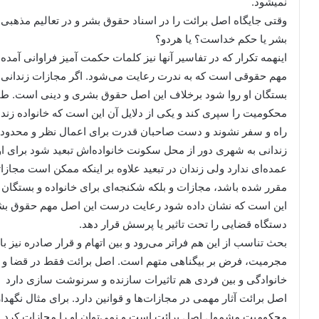
نمی‏شود.
وقتی جایگاه اصل برائت را در اسناد حقوق بشر و در تعالیم مذهبی
بشر یا حکم خداست؟ یا هردو؟
اینهمه تکرار که در تفاسیر آنها نیز کلمات حکمت آمیز فراوانی آمده
مهم حقوقی است که به ندرت رعایت می‌شود. اگر مجازات زندانی ب
بستگان او روا شود برخلاف این اصل حقوق بشری و دینی است. طبق
محکومیت را سپری کند و یکی از دلایل آن این است که خانواده زندا
راه و سفر نشوند و دست صاحبان قدرت برای اعمال نظر و محدودیت‌
زندانی به شهری دور از محل سکونت خانواده‌اش تبعید شود برای ا
عمده‌ای ندارد ولی زندان در تبعید علاوه بر اینکه ممکن است مجاز
مقرر شده باشد، مجازات و بلکه شکنجه‌ای برای خانواده و بستگان 
این است که نشان داده شود رعایت درست این اصل مهم حقوق بشری و
دستگاه قضایی را تحت تاثیر یا پرسش قرار دهد.
بحث تناسب از این هم فراتر می‌رود و بین اتهام و قرار صادره نیز با
مجرمیت، فرض بر بیگناهی متهم است. اصل برائت فقط در قضا و ک
خانوادگی و بین فردی هم تاثیرات سازنده و سرنوشت سازی دارد
اصل برائت آثار مهمی در مجازات‌ها و قوانین دارد. برای مثال نگهد
محکومیت مشمول اصل برائت است و نمی‌توان او را مجازات کرد مغا