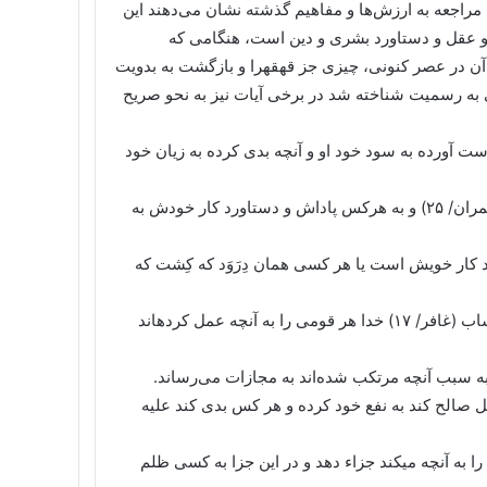
مراجعه به ارزش‌ها و مفاهیم گذشته نشان می‌دهند این
خ و عقل و دستاورد بشری و دین است، هنگامی که
 آن در عصر کنونی، چیزی جز قهقهرا و بازگشت به بدویت
جاهلی به رسمیت شناخته شد در برخی آیات نیز به نحو صریح
 (بقره۲۸۶) آنچه از خوبی‌ها به دست آورده به سود خود او و آنچه بدی کرده به زیان خود
۲- در آیه دیگری می‌گوید: کل نفس ما کسبت و هم لایُظلَمون (آل عمران/ ۲۵) و به هرکس پاداش و دستاورد کار خودش به
 (المدثر/ ۳۸) هر کسی در گرو دستاورد کار خویش است یا هر کسی همان دِرَوَد که کِشت که
۴- الیوم تُجزى کل نفس بما کسبت لا ظلمَ الیومُ إن الله سریعَ الحساب (غافر/ ۱۷) خدا هر قومی را به آنچه عمل کرده‏اند
ِنَفْسِه ِوَ مَنْ أَساءَ فَعَلَیهَا (جاثیه۱۵) هر کس عمل صالح کند به نفع خود کرده و هر کس بدی کند علیه
سِ بِمَا کسبَت وَ هُمْ لا یُظلَمُونَ‏ (جاثیه۲۲). هر کسی را به آنچه می‏کند جزاء دهد و در این جزا به کسی ظلم