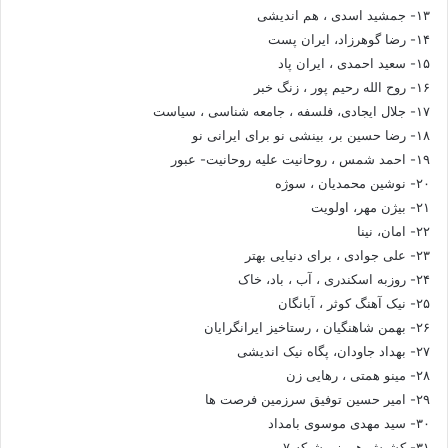
۱۳- جمشید اسدی ، هم اندیشی
۱۴- رضا گوهرزاد، ایران پست
۱۵- سعید احمدی ، ایران پاد
۱۶- روح الله رحیم پور ، زنگ خبر
۱۷- جلال ایجادی، فلسفه ، جامعه شناسی ، سیاست
۱۸- رضا حسین بر، بینشی نو برای ایرانی نو
۱۹- احمد شمس ، روحانیت علیه روحانیت- عبور
۲۰- نوشین محمدیان ، سوژه
۲۱- بیژن مهر، اولویت
۲۲- امان، نینا
۲۳- علی جوادی ، برای دنیایی بهتر
۲۴- روزبه اسکندری ، آب ، باد، خاک
۲۵- نیک آهنگ کوثر ، آبانگان
۲۶- بهمن شاهنگیان ، رستاخیز ایرانگرایان
۲۷- بهداد جاودان، پگاه نیک اندیشی
۲۸- مینو همتی ، رهایی زن
۲۹- امیر حسین توفیق سرزمین فرصت ها
۳۰- سید مهدی موسوی بامداد
۳۱- کشیش هرمز ، شبکه ۷