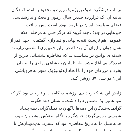
تز ناب فرشگرد نه یک پروژه یک روزه و محدود به امضاکنندگان
بیانیه آن، که فرآورده چندین سال آزمون و بحث و نیازشناسی
فضای سیاست ایران در غربت بوده است. پس از افت و
خیزهایی در جوف چند گروه که هرگز حتی به مرحله اعلام
عمومی هم نرسید، نتیجه نهایی و هماوازی گفتمانی چهل نفر از
نسل جوان‌تر ایران آن بود که در برابر جمهوری اسلامی نیازمند
شبکه‌ای نوآیین در سیاست‌ایم که مخاطره پشتیبانی صریح از
تجددگرایی آغاز مشروطه تا پایان پادشاهی پهلوی را به جان
بخرد و مرزهای خود را با اتحاد ایدئولوژیکِ منجر به فروپاشی
ایران در سال ۵۷ روشن کند.
زایش این شبکه رخدادی ارزشمند، کام‌یاب و تاریخی بود اگر که
تنها همین یک دستاورد را داشت تا نشان دهد چگونه
گرانمایه‌شدگان این دهه‌ها ناگهان به قبیله‌گرایی دهه پنجاه
شمسی بازمی‌گردند. فرشگرد با نگاه به تلاش پیشینیان خود،
هدیه نسل ما به تاریخ معاصری بود که عسرت هم‌میهنان‌ش با
غریو «ایران را پس می‌گیریم» از سوی اتحادیه بزرگ حامی