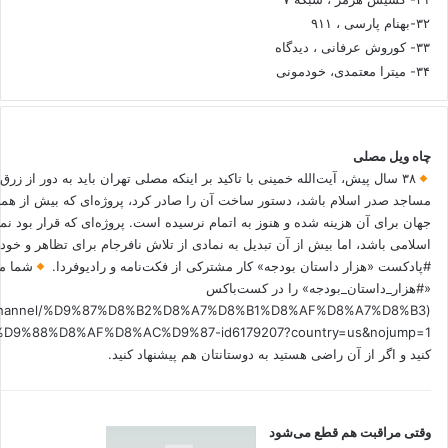
۳۲-بهنام پارسی ، ۹۱۱
۳۳- کوروش عرفانی ، دیدگاه
۳۴- میترا معتمدی، خودمونی
چاه ویل مصلی
۳۸ سال پیش، آیت‌الله خمینی با تاکید بر اینکه مصلی تهران باید به دور از زرق
مساجد صدر اسلام باشد، دستور ساخت آن را صادر کرد، پروژه‌ای که بیش از هم
جهان برای آن هزینه شده و هنوز به اتمام نرسیده است. پروژه‌ای که قرار بود نم
اسلامی باشد، اما بیش از آن تبدیل به نمادی از تلاش نافرجام برای تظاهر و خ
#پادکست «هزار داستان بودجه» کار مشترکی از فکت‌نامه و رادیوفردا.
شما می
«#هزار_داستان_بودجه» را در کست‌باکس
.fm/channel/%D9%87%D8%B2%D8%A7%D8%B1%D8%AF%D8%A7%D8%B3
کنید و اگر از آن راضی هستید به دوستانتان هم پیشنهاد کنید.
وقتی مراقبت هم قطع می‌شود