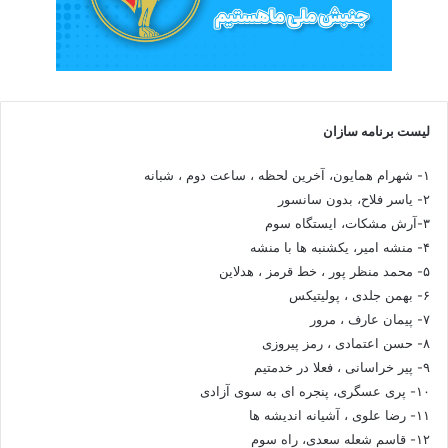
لیست برنامه سازان
۱- شهرام همایون، آخرین لحظه ، ساعت دوم ، شبانه
۲- یاسر فلاح، بدون سانسور
۳-آرش مشکات، ایستگاه سوم
۴- منشه امیر، یکشنبه ها با منشه
۵- محمد منظر پور ، خط قرمز ، هدلاین
۶- بهمن جلدی ، پولیتیکس
۷- پیمان عارف ، مرور
۸- حسن اعتمادی ، رمز پیروزی
۹- پیر خراسانی ، فعلا در خدمتیم
۱۰- پری عسگری، پنجره ای به سوی آزادی
۱۱- رضا علوی ، آشیانه اندیشه ها
۱۲- قاسم شعله سعدی، راه سوم