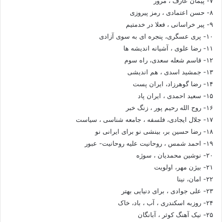
۷- پیمان عارف ، مرور
۸- حسن اعتمادی ، رمز پیروزی
۹- پیر خراسانی ، فعلا در خدمتیم
۱۰- پری عسگری، پنجره ای به سوی آزادی
۱۱- رضا علوی ، آشیانه اندیشه ها
۱۲- قاسم شعله سعدی، راه سوم
۱۳- جمشید اسدی ، هم اندیشی
۱۴- رضا گوهرزاد، ایران پست
۱۵- سعید احمدی ، ایران پاد
۱۶- روح الله رحیم پور ، زنگ خبر
۱۷- جلال ایجادی، فلسفه ، جامعه شناسی ، سیاست
۱۸- رضا حسین بر، بینشی نو برای ایرانی نو
۱۹- احمد شمس ، روحانیت علیه روحانیت- عبور
۲۰- نوشین محمدیان ، سوژه
۲۱- بیژن مهر، اولویت
۲۲- امان، نینا
۲۳- علی جوادی ، برای دنیایی بهتر
۲۴- روزبه اسکندری ، آب ، باد، خاک
۲۵- نیک آهنگ کوثر ، آبانگان