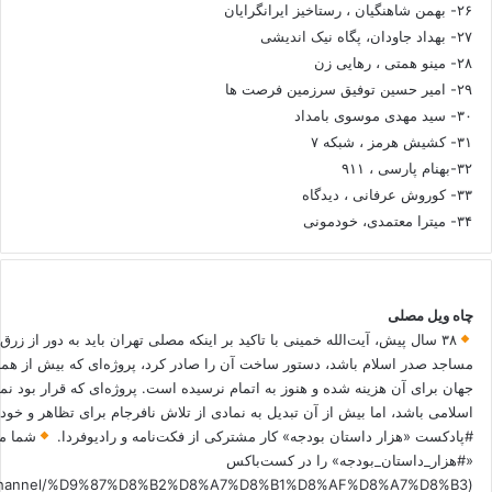
۲۶- بهمن شاهنگیان ، رستاخیز ایرانگرایان
۲۷- بهداد جاودان، پگاه نیک اندیشی
۲۸- مینو همتی ، رهایی زن
۲۹- امیر حسین توفیق سرزمین فرصت ها
۳۰- سید مهدی موسوی بامداد
۳۱- کشیش هرمز ، شبکه ۷
۳۲-بهنام پارسی ، ۹۱۱
۳۳- کوروش عرفانی ، دیدگاه
۳۴- میترا معتمدی، خودمونی
چاه ویل مصلی
۳۸ سال پیش، آیت‌الله خمینی با تاکید بر اینکه مصلی تهران باید به دور از زرق
مساجد صدر اسلام باشد، دستور ساخت آن را صادر کرد، پروژه‌ای که بیش از هم
جهان برای آن هزینه شده و هنوز به اتمام نرسیده است. پروژه‌ای که قرار بود نم
اسلامی باشد، اما بیش از آن تبدیل به نمادی از تلاش نافرجام برای تظاهر و خ
#پادکست «هزار داستان بودجه» کار مشترکی از فکت‌نامه و رادیوفردا.
شما می
«#هزار_داستان_بودجه» را در کست‌باکس
.fm/channel/%D9%87%D8%B2%D8%A7%D8%B1%D8%AF%D8%A7%D8%B3