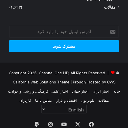
مقالات
(۱,۶۲۳)
آدرس
ایمیل
خود
را
وارد
کنید
© Copyright 2026, Channel One HD, All Rights Reserved |
California Web Solutions Theme
| Proudly Hosted by
CWS
خانه
اخبار ایران
اخبار جهان
اخبار علمی, فرهنگی, ورزشی و حوادث
مقالات
تلویزیون
اقتصاد و بازار
تماس با ما
کاربران
فیس
X
یوتیوب
اینستاگرام
پی‌پال