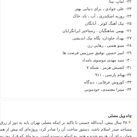
۲۲- امان، نینا
۲۳- علی جوادی ، برای دنیایی بهتر
۲۴- روزبه اسکندری ، آب ، باد، خاک
۲۵- نیک آهنگ کوثر ، آبانگان
۲۶- بهمن شاهنگیان ، رستاخیز ایرانگرایان
۲۷- بهداد جاودان، پگاه نیک اندیشی
۲۸- مینو همتی ، رهایی زن
۲۹- امیر حسین توفیق سرزمین فرصت ها
۳۰- سید مهدی موسوی بامداد
۳۱- کشیش هرمز ، شبکه ۷
۳۲-بهنام پارسی ، ۹۱۱
۳۳- کوروش عرفانی ، دیدگاه
۳۴- میترا معتمدی، خودمونی
چاه ویل مصلی
۳۸ سال پیش، آیت‌الله خمینی با تاکید بر اینکه مصلی تهران باید به دور از زرق
مساجد صدر اسلام باشد، دستور ساخت آن را صادر کرد، پروژه‌ای که بیش از هم
جهان برای آن هزینه شده و هنوز به اتمام نرسیده است. پروژه‌ای که قرار بود نم