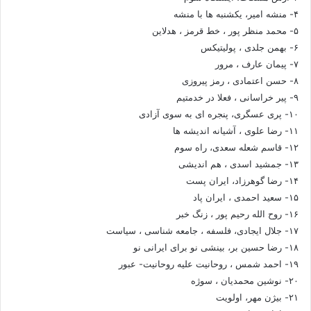
۴- منشه امیر، یکشنبه ها با منشه
۵- محمد منظر پور ، خط قرمز ، هدلاین
۶- بهمن جلدی ، پولیتیکس
۷- پیمان عارف ، مرور
۸- حسن اعتمادی ، رمز پیروزی
۹- پیر خراسانی ، فعلا در خدمتیم
۱۰- پری عسگری، پنجره ای به سوی آزادی
۱۱- رضا علوی ، آشیانه اندیشه ها
۱۲- قاسم شعله سعدی، راه سوم
۱۳- جمشید اسدی ، هم اندیشی
۱۴- رضا گوهرزاد، ایران پست
۱۵- سعید احمدی ، ایران پاد
۱۶- روح الله رحیم پور ، زنگ خبر
۱۷- جلال ایجادی، فلسفه ، جامعه شناسی ، سیاست
۱۸- رضا حسین بر، بینشی نو برای ایرانی نو
۱۹- احمد شمس ، روحانیت علیه روحانیت- عبور
۲۰- نوشین محمدیان ، سوژه
۲۱- بیژن مهر، اولویت