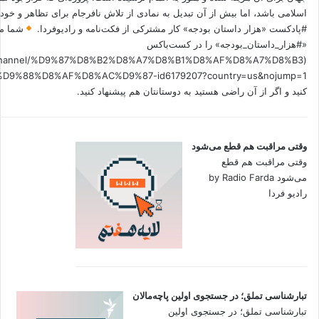
اسلامی باشد، اما بیش از آن تبدیل به نمادی از تلاش نافرجام برای تظاهر و خ
#پادکست «هزار داستان بودجه» کار مشترکی از فکت‌نامه و رادیوفردا.
شما می
«#هزار_داستان_بودجه» را در کست‌باکس
.fm/channel/%D9%87%D8%B2%D8%A7%D8%B1%D8%AF%D8%A7%D8%B3
کنید و اگر از آن راضی هستید به دوستانتان هم پیشنهاد کنید.
وقتی مراقبت هم قطع می‌شود
وقتی مراقبت هم قطع
می‌شود by Radio Farda
رادیو فردا
تبارشناسی تملق؛ در جستجوی اولین‌ پاچه‌مالان
تبارشناسی تملق؛ در جستجوی اولین‌