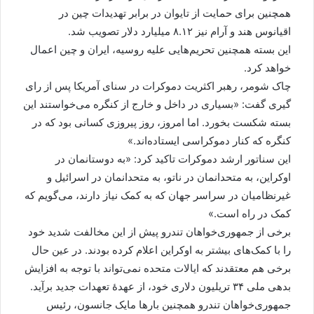
همچنین برای حمایت از تایوان در برابر تهدیدات چین در
اقیانوس هند و آرام نیز ۸.۱۲ میلیارد دلار تصویب شد.
این بسته همچنین تحریم‌هایی علیه روسیه، ایران و چین اعمال
خواهد کرد.
چاک شومر، رهبر اکثریت دموکرات در سنای آمریکا پس از رای
گیری گفت: «بسیاری در داخل و خارج از کنگره می‌خواستند این
بسته شکست بخورد. اما امروز، روز پیروزی کسانی بود که در
کنگره که کنار دموکراسی ایستاده‌اند.»
این سناتور ارشد دموکرات تاکید کرد: «به دوستانمان در
اوکراین، به متحدانمان در ناتو، به متحدانمان در اسرائیل و
غیرنظامیان در سراسر جهان که به کمک نیاز دارند، می‌گویم که
کمک در راه است.»
برخی از جمهوری‌خواهان تندرو پیش از این مخالفت شدید خود
را با کمک‌های بیشتر به اوکراین اعلام کرده‌ بودند. در عین حال
برخی هم معتقدند که ایالات متحده نمی‌تواند با توجه به افزایش
بدهی ملی ۳۴ تریلیون دلاری خود، از عهدهٔ تعهدات جدید برآید.
جمهوری‌خواهان تندرو همچنین بارها مایک جانسون، رئیس