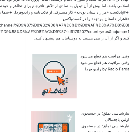
اسلامی باشد، اما بیش از آن تبدیل به نمادی از تلاش نافرجام برای تظاهر و خود
🔸#پادکست «هزار داستان بودجه» کار مشترکی از فکت‌نامه و رادیوفردا. 🔸شما م
«#هزار_داستان_بودجه» را در کست‌باکس
x.fm/channel/%D9%87%D8%B2%D8%A7%D8%B1%D8%AF%D8%A7%D8%B3
کنید و اگر از آن راضی هستید به دوستانتان هم پیشنهاد کنید.
وقتی مراقبت هم قطع می‌شود
وقتی مراقبت هم قطع می‌شود
by Radio Farda رادیو فردا
تبارشناسی تملق؛ در جستجوی
اولین‌ پاچه‌مالان
تبارشناسی تملق؛ در جستجوی