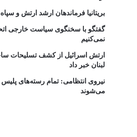
ب
ر
ا
و
بریتانیا فرماندهان ارشد ارتش و سپاه 
ک
ک
گ
گفتگو با سخنگوی سیاست خارجی اتحادیه
ذ
ا
نمی‌کنیم
ر
ی
ارتش اسرائیل از کشف تسلیحات ساخ
ا
ز
لبنان خبر داد
ط
ر
نیروی انتظامی: تمام رسته‌های پلیس
ی
ق
می‌شوند
ا
ی
م
ی
ل