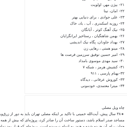
۲۱- بیژن مهر، اولویت
۲۲- امان، نینا
۲۳- علی جوادی ، برای دنیایی بهتر
۲۴- روزبه اسکندری ، آب ، باد، خاک
۲۵- نیک آهنگ کوثر ، آبانگان
۲۶- بهمن شاهنگیان ، رستاخیز ایرانگرایان
۲۷- بهداد جاودان، پگاه نیک اندیشی
۲۸- مینو همتی ، رهایی زن
۲۹- امیر حسین توفیق سرزمین فرصت ها
۳۰- سید مهدی موسوی بامداد
۳۱- کشیش هرمز ، شبکه ۷
۳۲-بهنام پارسی ، ۹۱۱
۳۳- کوروش عرفانی ، دیدگاه
۳۴- میترا معتمدی، خودمونی
چاه ویل مصلی
🔸۳۸ سال پیش، آیت‌الله خمینی با تاکید بر اینکه مصلی تهران باید به دور از زرق‌
مساجد صدر اسلام باشد، دستور ساخت آن را صادر کرد، پروژه‌ای که بیش از همه 
جهان برای آن هزینه شده و هنوز به اتمام نرسیده است. پروژه‌ای که قرار بود نما