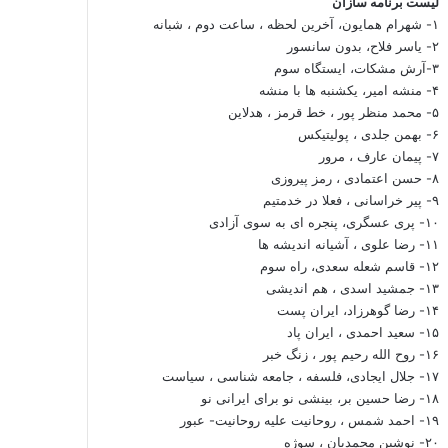
لیست برنامه سازان
۱- شهرام همایون، آخرین لحظه ، ساعت دوم ، شبانه
۲- یاسر فلاح، بدون سانسور
۳-آرش مشکات، ایستگاه سوم
۴- منشه امیر، یکشنبه ها با منشه
۵- محمد منظر پور ، خط قرمز ، هدلاین
۶- بهمن جلدی ، پولیتیکس
۷- پیمان عارف ، مرور
۸- حسن اعتمادی ، رمز پیروزی
۹- پیر خراسانی ، فعلا در خدمتیم
۱۰- پری عسگری، پنجره ای به سوی آزادی
۱۱- رضا علوی ، آشیانه اندیشه ها
۱۲- قاسم شعله سعدی، راه سوم
۱۳- جمشید اسدی ، هم اندیشی
۱۴- رضا گوهرزاد، ایران پست
۱۵- سعید احمدی ، ایران پاد
۱۶- روح الله رحیم پور ، زنگ خبر
۱۷- جلال ایجادی، فلسفه ، جامعه شناسی ، سیاست
۱۸- رضا حسین بر، بینشی نو برای ایرانی نو
۱۹- احمد شمس ، روحانیت علیه روحانیت- عبور
۲۰- نوشین محمدیان ، سوژه