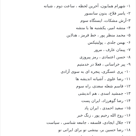
۱- شهرام همایون، آخرین لحظه ، ساعت دوم ، شبانه
۲- یاسر فلاح، بدون سانسور
۳-آرش مشکات، ایستگاه سوم
۴- منشه امیر، یکشنبه ها با منشه
۵- محمد منظر پور ، خط قرمز ، هدلاین
۶- بهمن جلدی ، پولیتیکس
۷- پیمان عارف ، مرور
۸- حسن اعتمادی ، رمز پیروزی
۹- پیر خراسانی ، فعلا در خدمتیم
۱۰- پری عسگری، پنجره ای به سوی آزادی
۱۱- رضا علوی ، آشیانه اندیشه ها
۱۲- قاسم شعله سعدی، راه سوم
۱۳- جمشید اسدی ، هم اندیشی
۱۴- رضا گوهرزاد، ایران پست
۱۵- سعید احمدی ، ایران پاد
۱۶- روح الله رحیم پور ، زنگ خبر
۱۷- جلال ایجادی، فلسفه ، جامعه شناسی ، سیاست
۱۸- رضا حسین بر، بینشی نو برای ایرانی نو