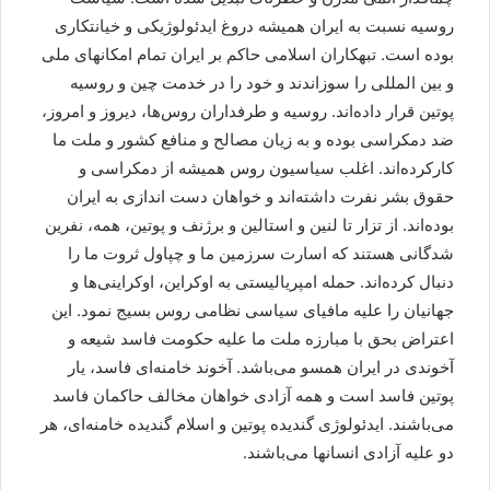
روسیه نسبت به ایران همیشه دروغ ایدئولوژیکی و خیانتکاری
بوده است. تبهکاران اسلامی حاکم بر ایران تمام امکانهای ملی
و بین المللی را سوزاندند و خود را در خدمت چین و روسیه
پوتین قرار داده‌اند. روسیه و طرفداران روس‌ها، دیروز و امروز،
ضد دمکراسی بوده و به زیان مصالح و منافع کشور و ملت ما
کارکرده‌اند. اغلب سیاسیون روس همیشه از دمکراسی و
حقوق بشر نفرت داشته‌اند و خواهان دست اندازی به ایران
بوده‌اند. از تزار تا لنین و استالین و برژنف و پوتین، همه، نفرین
شدگانی هستند که اسارت سرزمین ما و چپاول ثروت ما را
دنبال کرده‌اند. حمله امپریالیستی به اوکراین، اوکراینی‌ها و
جهانیان را علیه مافیای سیاسی نظامی روس بسیج نمود. این
اعتراض بحق با مبارزه ملت ما علیه حکومت فاسد شیعه و
آخوندی در ایران همسو می‌باشد. آخوند خامنه‌ای فاسد، یار
پوتین فاسد است و همه آزادی خواهان مخالف حاکمان فاسد
می‌باشند. ایدئولوژی گندیده پوتین و اسلام گندیده خامنه‌ای، هر
دو علیه آزادی انسانها می‌باشند.