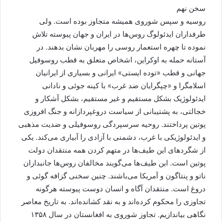
سخن نهم
روسیه و سپس شوروی همیشه متجاوز بوده است. ولی
طرفداران ایدئولوگ روس‌ها در ایران و جهان پیوسته تلاش
نموده تا چهره استعمار روسی را مهربان نشان بدهند. در
آستانه حمله به اوکراین، اشخاص متعلق به قطب روسوفیل
جهانی و قطب «توده ایستی» ایرانی و بسیاری از ایرانیان
اسلامگرا و «چپگرایان ضد غرب» با کینه جوئی و نادانی
ایدئولوژیک بشکل مستقیم و غیر مستقیم، بشکل آشکار و
خجالتی، به پشتیبانی از سیاست دروغپردازانه و جنگ افروزی
پوتین پرداختند. روحیه سرسپردگی روسوفیلی و ضدیت مذهبی
و ایدئولوژیکی با غرب، دشمنی با آزادی را آبیاری می‌کند. یکی
از شگردهای این طیف‌ها در متهم کردن همه منتقدان دولت
پوتین است. این طیف‌ها می‌گویند مخالفان روس‌ها جانبداران
ناتو و پنتاگون و آمریکا می‌باشند. چنین سخنی گزافه گوئی و
دروغ است. منتقدان آگاه و انسان دوست پیوسته هرگونه
تجاوزی را محکوم کرده‌اند و به نقد کشانده‌اند. به تاریخ معاصر
نگاهی بیاندازیم. تجاوز شوروی به افغانستان در سال ۱۳۵۸