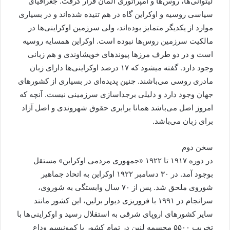
لیتوانی‌ها، روس‌ها و امپراتوری آلمان قرار گرفت. جغرافیای
سیاسی روسیه و اوکراین گاه در هم تنیده شده‌اند و در بسیاری
موارد از یکدیگر متمایز بوده‌اند، ولی سرزمین اوکراینی‌ها در
مالکیت سرزمین روس‌ها نبوده است. اوکراین همسایه روسیه
است و در دو طرف مرزها پیوندهای خویشاوندی و هم زبانی
وجود دارد. گفته میشود که ۱۷ درصد اوکراینی‌ها دارای زبان
مادری روسی می‌باشند. چنین پدیده‌ای در بسیاری از کشورهای
جهان وجود دارد و دلیلی برجداسازی سرزمینی نیست. آنچه که
امروز اصل می‌باشد همانا برابری حقوق شهروندی و اصل آزاد
برای زبان می‌باشد.
سخن دوم
در دوره ۱۹۱۷ تا ۱۹۲۲ «جمهوری مردمی اوکراین» مستقل
بوجود آمد. در ۳۰ دسامبر ۱۹۲۲ اوکراین به اتحاد جماهیر
شوروی ملحق شد. پس از ۷۰ سال وابستگی به شوروی،
سرانجام در ۱۹۹۱ با فروریزی دیوار برلین، این کشور مانند
سایر کشورهای اروپای شرقی به استقلال رسید و اوکراینی‌ها با
تخریب ۵۵۰۰ مجسمه لنین در تمام کشور با کمونیسم وداع