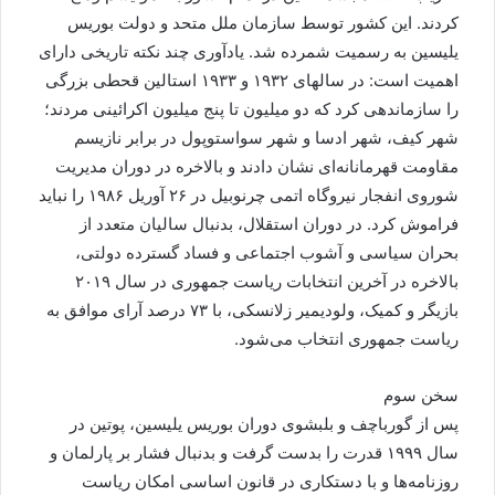
کردند. این کشور توسط سازمان ملل متحد و دولت بوریس
یلیسین به رسمیت شمرده شد. یادآوری چند نکته تاریخی دارای
اهمیت است: در سالهای ۱۹۳۲ و ۱۹۳۳ استالین قحطی بزرگی
را سازماندهی کرد که دو میلیون تا پنج میلیون اکرائینی مردند؛
شهر کیف، شهر ادسا و شهر سواستوپول در برابر نازیسم
مقاومت قهرمانانه‌ای نشان دادند و بالاخره در دوران مدیریت
شوروی انفجار نیروگاه اتمی چرنوبیل در ۲۶ آوریل ۱۹۸۶ را نباید
فراموش کرد. در دوران استقلال، بدنبال سالیان متعدد از
بحران سیاسی و آشوب اجتماعی و فساد گسترده دولتی،
بالاخره در آخرین انتخابات ریاست جمهوری در سال ۲۰۱۹
بازیگر و کمیک، ولودیمیر زلانسکی، با ۷۳ درصد آرای موافق به
ریاست جمهوری انتخاب می‌شود.
سخن سوم
پس از گورباچف و بلبشوی دوران بوریس یلیسین، پوتین در
سال ۱۹۹۹ قدرت را بدست گرفت و بدنبال فشار بر پارلمان و
روزنامه‌ها و با دستکاری در قانون اساسی امکان ریاست