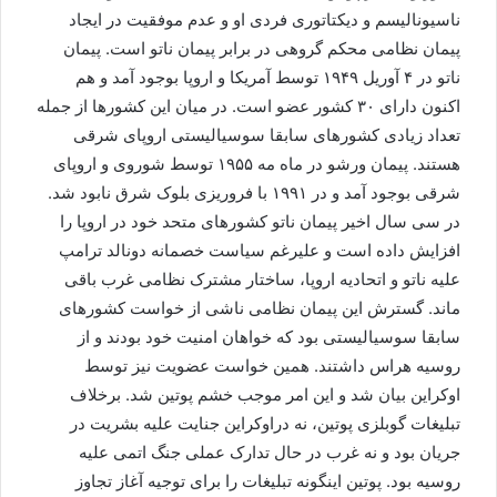
ناسیونالیسم و دیکتاتوری فردی او و عدم موفقیت در ایجاد
پیمان نظامی محکم گروهی در برابر پیمان ناتو است. پیمان
ناتو در ۴ آوریل ۱۹۴۹ توسط آمریکا و اروپا بوجود آمد و هم
اکنون دارای ۳۰ کشور عضو است. در میان این کشورها از جمله
تعداد زیادی کشورهای سابقا سوسیالیستی اروپای شرقی
هستند. پیمان ورشو در ماه مه ۱۹۵۵ توسط شوروی و اروپای
شرقی بوجود آمد و در ۱۹۹۱ با فروریزی بلوک شرق نابود شد.
در سی سال اخیر پیمان ناتو کشورهای متحد خود در اروپا را
افزایش داده است و علیرغم سیاست خصمانه دونالد ترامپ
علیه ناتو و اتحادیه اروپا، ساختار مشترک نظامی غرب باقی
ماند. گسترش این پیمان نظامی ناشی از خواست کشورهای
سابقا سوسیالیستی بود که خواهان امنیت خود بودند و از
روسیه هراس داشتند. همین خواست عضویت نیز توسط
اوکراین بیان شد و این امر موجب خشم پوتین شد. برخلاف
تبلیغات گوبلزی پوتین، نه دراوکراین جنایت علیه بشریت در
جریان بود و نه غرب در حال تدارک عملی جنگ اتمی علیه
روسیه بود. پوتین اینگونه تبلیغات را برای توجیه آغاز تجاوز