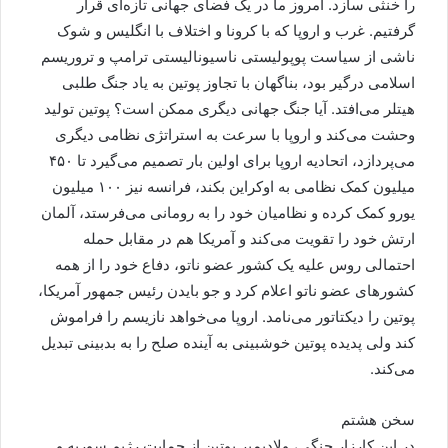
را خنثی سازد. امروز ما در یک فضای جهانی تازه‌ای قرار
گرفتیم. غرب و اروپا که با کرونا و اختلاف با انگلیس و شوک
ناشی از سیاست پوپولیستی ناسیونالیستی ترامپ و تروریسم
اسلامی درگیر بود، بناگهان با تجاوز پوتین به یاد جنگ طلبی
هیتلر می‌افتد. آیا جنگ جهانی دیگری ممکن است؟ پوتین تولید
وحشت می‌کند و اروپا با سرعت به استراتژی نظامی دیگری
می‌پردازد، اتحادیه اروپا برای اولین بار تصمیم می‌گیرد تا ۴۵۰
میلیون کمک نظامی به اوکراین بکند، فرانسه نیز ۱۰۰ میلیون
یورو کمک کرده و نظامیان خود را به رومانی می‌فرستد، آلمان
ارتش خود را تقویت می‌کند و آمریکا هم در مقابل حمله
احتمالی روس علیه یک کشور عضو ناتو، دفاع خود را از همه
کشورهای عضو ناتو اعلام کرد و جو بایدن رئیس جمهور آمریکا،
پوتین را دیکتاتور می‌نامد. اروپا می‌خواهد نازیسم را فراموش
کند ولی پدیده پوتین خوشبینی به آینده صلح را به بدبینی تبدیل
می‌کند.
سخن هشتم
در این کارزار جنگی، ولادیمیر پوتین از حمایت رژیم سوریه و