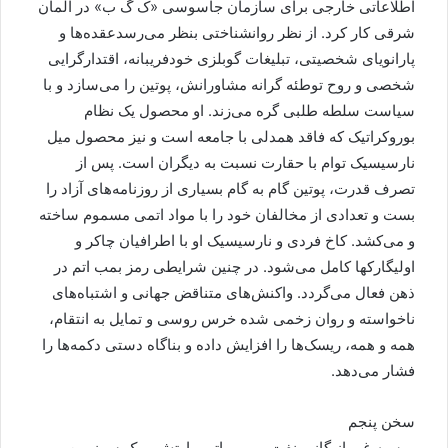
اطلاعاتی خارجی برای سازمان جاسوسی «ک گ ب» در آلمان
شرقی کار کرد. از نظر روانشناختی بنظر می‌رسدعقده‌ها و
پارانویای شخصیتی، تبلیغات گوبلزی خودفریبانه، اقتدارگرایی
شخصی و روح توطئه گرانه مشاورانش، پوتین را می‌سازد و با
سیاست سلطه طلبی گره می‌زند. او محصول یک نظام
بوروکراتیک که فاقد همدلی با جامعه است و نیز محصول میل
نارسیسیک توام با حقارت نسبت به دیگران است. پس از
تصرف قدرت، پوتین گام به گام بسیاری از روزنامه‌های آزاد را
بست و تعدادی از مخالفان خود را با مواد اتمی مسموم ساخته
و می‌کشد. کاخ فردی و نارسیسیک او با اطرافیان چاکر و
اولیگارکها کامل می‌شود. در چنین شرایطی رمز بمب اتم در
ذهن فعال می‌گردد. واکنش‌های متناقض جهانی و اشتباه‌های
ناخواسته و روان زخمی شده خرس روسی و تمایل به انتقام،
همه و همه، ریسک‌ها را افزایش داده و بناگاه دستی دکمه‌ها را
فشار می‌دهد.
سخن پنجم
روسیه غیر از گاز و نفت و بمب اتم و ارتش و یک سرزمین