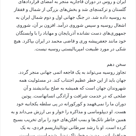
ایران و روس در دوران قاجاریه منجر به امضای قراردادهای
گلستان و ترکمنچای شد و بخش‌های بزرگی از شمال و قفقاز
به روسیه داده شد. در جنگ جهانی اول و دوم شمال ایران به
اشغال روسیه و سپس شوروی درآمد. افزون بر آن، شوروی
جمهوری‌های دست نشانده آذربایجان و مهاباد را با وابستگان
خود مانند جعفرپیشه وری و قاضی محمد در ایران بپاکرد. هیچ
شکی در مورد طبیعت امپریالیستی روسیه نیست.
سخن دهم
تجاوز روسیه می‌تواند به یک فاجعه اتمی جهانی منجر گردد.
جهان باید از این خطر عظیم اجتناب کند. در مسئولیت همه
شهروندان جهان است که همیشه به صلح بیاندیشند و آن
صلحی که در خدمت شرافت و آزادگی انسانهاست. پوتین
دوران ما را نمی‌فهمد و کورکورانه در پی سلطه یکجانبه خود
هست. او دیپلوماسی و مذاکره را خوار و بی ارزش می‌داند و به
همین خاطر تانک‌ها و بمب افکن‌های خود را برای تخریب بسیج
کرده است. او با رشد سرطانی توتالیتاریسم فردی، به یک
چماقدار اتمی مدرن و خطرناک تبدیل شده است. سیاست