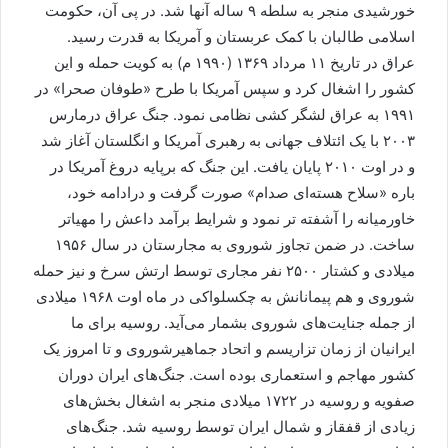
خورشیدی منجر به سلطه ۹ ساله آنها شد. در پی آن، حکومت
اسلامی طالبان با کمک عربستان و آمریکا به قدرت رسید.
عراق در تاریخ ۱۱ مرداد ۱۳۶۹ (۱۹۹۰ م) به کویت حمله و این
کشور را اشغال کرد و سپس آمریکا با طرح «طوفان صحرا» در
۱۹۹۱ به عراق لشگر کشی نظامی نمود. جنگ عراق درمارس
۲۰۰۳ با یک ائتلاف جهانی به رهبری آمریکا و انگلستان آغاز شد
و در اوت ۲۰۱۰ پایان یافت. این جنگ که برپایه دروغ آمریکا در
باره «سلاح هسته‌ای صدام» صورت گرفت و درادامه خود،
خاورمیانه را آشفته تر نمود و شرایط برآمد داعش را مهیاتر
ساخت. در ضمن تجاوز شوروی به مجارستان در سال ۱۹۵۶
میلادی و کشتار ۲۵۰۰ نفر مجاری توسط ارتش سرخ و نیز حمله
شوروی و هم پیمانانش به چکسلواکی در ماه اوت ۱۹۶۸ میلادی
از جمله جنایت‌های شوروی بشمار می‌آید. روسیه برای ما
ایرانیان از زمان تزاریسم و اتحاد جماهیرشوروی و تا امروز یک
کشور مهاجم و استعماری بوده است. جنگ‌های ایران دوران
صفویه و روسیه در ۱۷۲۲ میلادی منجر به اشغال بخش‌های
زیادی از قفقاز و شمال ایران توسط روسیه شد. جنگ‌های