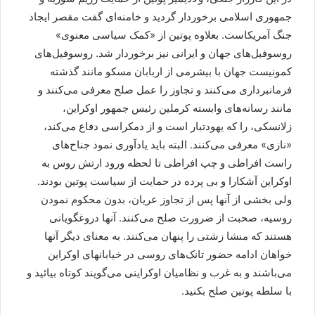
جمهوری اسلامی برخوردار گردید و خامنه‌ای گفت مقصر ایجاد
جنگ آمریکاست. بعلاوه پوتین از «کمک سیاسی معنوی»
روسوفیل‌های جهان و ایرانی نیز برخوردار شد. روسوفیل‌های
کمونیست جهان با بیشرمی از اربابان مسکو مانند گذشته
فرمانبرداری می‌کنند و تجاوز را عمل صلح معرفی می‌کنند و
مانند رسانه‌های وابسته کرملین رئیس جمهور اوکراین،
زلانسکی، را که یهودتبار است و از دمکراسی دفاع می‌کند،
«نازی» معرفی می‌کنند. البته باید یادآوری نمود جناح‌های
راست افراطی و چپ افراطی تا لحظه ورود ارتش روس به
اوکراین آشکارا و بی پرده در حمایت از سیاست پوتین بودند.
ولی بخشی از آنها پس از تجاوز عریان، بدون محکوم نمودن
روسیه، صحبت از ضرورت صلح می‌کنند. آنها دروغگویانی
هستند که منشا زشتی را پنهان می‌کنند. به معنای دیگر آنها
خواهان ادامه حضور تانک‌های روسی در خیابانهای اوکراین
می‌باشند و به غرب و نظامیان اوکراینی می‌گویند کوتاه بیائید و
با سلطه پوتین صلح بکنید.