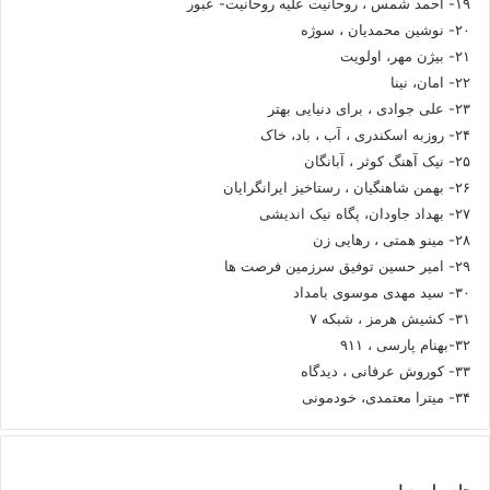
۱۹- احمد شمس ، روحانیت علیه روحانیت- عبور
۲۰- نوشین محمدیان ، سوژه
۲۱- بیژن مهر، اولویت
۲۲- امان، نینا
۲۳- علی جوادی ، برای دنیایی بهتر
۲۴- روزبه اسکندری ، آب ، باد، خاک
۲۵- نیک آهنگ کوثر ، آبانگان
۲۶- بهمن شاهنگیان ، رستاخیز ایرانگرایان
۲۷- بهداد جاودان، پگاه نیک اندیشی
۲۸- مینو همتی ، رهایی زن
۲۹- امیر حسین توفیق سرزمین فرصت ها
۳۰- سید مهدی موسوی بامداد
۳۱- کشیش هرمز ، شبکه ۷
۳۲-بهنام پارسی ، ۹۱۱
۳۳- کوروش عرفانی ، دیدگاه
۳۴- میترا معتمدی، خودمونی