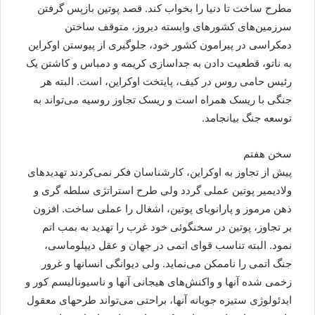
مطرح ساخت تا دنیا را بخواب کند. قصد پوتین بازپس گرفتن
سرزمین‌های کشورهای وابسته دیروز، متوقف ساختن
دمکراسی در پیرامون کشور خود، جلوگیری از پیوستن اوکراین
به ناتو، قطعیت دادن به جداسازی کریمه و دمباس و کاشتن یک
رئیس حامی روس در کیف، پایتخت اوکراین، است. البته هر
جنگی با ریسک همراه است و ریسک تجاوز روسیه می‌تواند به
توسعه جنگ بیانجامد.
سخن هفتم
پیش از تجاوز به اوکراین، کارشناسان فکر نمی‌کردند تهدیدهای
ولادیمیر پوتین عملی گردد ولی طرح استراتژی سلطه گری و
ذهن مرموز و پارانویای پوتین، اشغال را عملی ساخت. افزون
بر تجاوز، پوتین در سخنگوئی خود غرب را تهدید به بمب اتم
نمود. البته تناسب قوای اتمی در جهان و عقل دیپلوماسی،
جنگ اتمی را ناممکن می‌نماید. ولی دیوانگی انسانها و غرور
زخمی شده آنها و واکنش‌های هیجانی آنها و ناسیونالیسم کور و
ایدئولوژی ستیزه جویانه آنها، براحتی می‌تواند طرحهای معقول