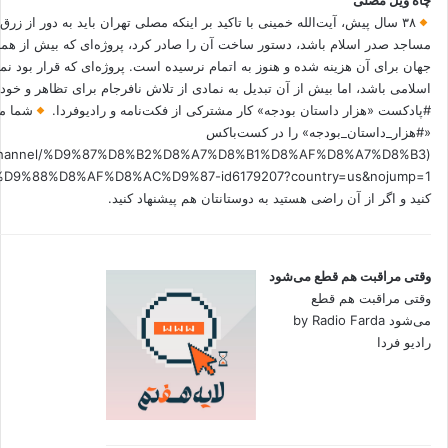
چاه ویل مصلی
۳۸ سال پیش، آیت‌الله خمینی با تاکید بر اینکه مصلی تهران باید به دور از زرق
مساجد صدر اسلام باشد، دستور ساخت آن را صادر کرد، پروژه‌ای که بیش از هم
جهان برای آن هزینه شده و هنوز به اتمام نرسیده است. پروژه‌ای که قرار بود نم
اسلامی باشد، اما بیش از آن تبدیل به نمادی از تلاش نافرجام برای تظاهر و خ
#پادکست «هزار داستان بودجه» کار مشترکی از فکت‌نامه و رادیوفردا.
شما می
«#هزار_داستان_بودجه» را در کست‌باکس
.fm/channel/%D9%87%D8%B2%D8%A7%D8%B1%D8%AF%D8%A7%D8%B3
کنید و اگر از آن راضی هستید به دوستانتان هم پیشنهاد کنید.
وقتی مراقبت هم قطع می‌شود
وقتی مراقبت هم قطع
می‌شود by Radio Farda
رادیو فردا