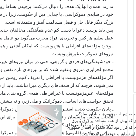
ندارند. همه‌ی آنها یک هدف را دنبال می‌کنند: برچیدن بساط
خود در سایه‌ی دموکراسی، با جدایی دین از حکومت. زیرا در 
بزرگ دیگر قابل حل و فصل مسالمت آمیز و متمدنانه است.
پس باید پرسید دعوا یا دست کم عدم همآهنگی مخالفان جدی
عقل سلیم هر کس و تجربه‌ی افراد مجرب می‌گوید دو عامل ب
ـ وجود مؤلفه‌های افراطی یا هژمونیست که امکان آشتی و هماهن
نیروهای دموکرات غیرِهژمونیست.
ـ خودشیفتگی‌های فردی و گروهی، حتی در میان نیروهای غیرهژ
مجمع‌الجزایری منزوی وعقیم شده که بر نیروهای تازه نفس و ج
اگر مؤلفه‌های هژمونیست یا افراطی را تعریف کنیم روشن می
نمی‌شوند، هرچند که از ضعف‌های دیگری مبرا نباشند، باید از
مؤلفه‌های غیرهژمونیست یا غیرافراطی همه‌ی گروه بندی هایی
تحقق خواست‌های اساسی دموکراتیک و ملی زیر، و نه بیشتر، م
ـ پایان حکومت دینی، استقرار حاکمیت ملی بر اساس دموکرا
اید به دور از زرق‌وبرق و یادآور سادگی
انتخاب مجلس مؤسسان و تدوین قانون اساسی لازم برای این منظ
ی که بیش از همه مساجد پر زرق و برق
معمول در دموکراسی‌های کلاسیک.
 که قرار بود نماد شکوه و اقتدار جمهوری
ـ برقراری نهادینه (قانونی) همه‌ی آزادی‌های سیاسی و دموکراتی
برای تظاهر و خودنمایی شده است.