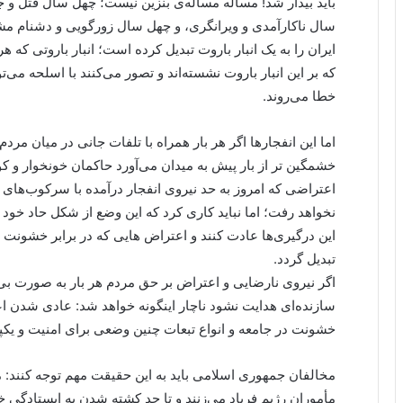
باید بیدار شد! مسأله مسأله‌ی بنزین نیست؛ چهل سال قتل و
سال ناکارآمدی و ویرانگری، و چهل سال زورگویی و دشنام م
ایران را به یک انبار باروت تبدیل کرده است؛ انبار باروتی که ه
که بر این انبار باروت نشسته‌اند و تصور می‌کنند با اسلحه می‌ت
خطا می‌روند.
اما این انفجارها اگر هر بار همراه با تلفات جانی در میان مرد
خشمگین تر از بار پیش به میدان می‌آورد حاکمان خونخوار و کور
اعتراضی که امروز به حد نیروی انفجار درآمده با سرکوب‌های 
نخواهد رفت؛ اما نباید کاری کرد که این وضع از شکل حاد خود
این درگیری‌ها عادت کنند و اعتراض هایی که در برابر خشونت
تبدیل گردد.
اگر نیروی نارضایی و اعتراض بر حق مردم هر بار به صورت بی 
سازنده‌ای هدایت نشود ناچار اینگونه خواهد شد: عادی شدن 
خشونت در جامعه و انواع تبعات چنین وضعی برای امنیت و یک
مخالفان جمهوری اسلامی باید به این حقیقت مهم توجه کنند: م
مأموران رژیم فریاد می‌زنند و تا حد کشته شدن به ایستادگی خو