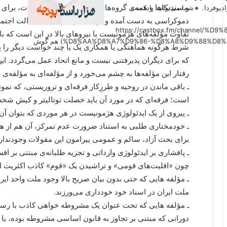
و سندیکاها و همه‌ی گروه‌های مدنی، و آزادی اجتماعات، برای
دیوفردا. 🔸شما می‌توانید پادکست
دموکراسی به دست آمده و برای گذاردن پایه‌های عدالت اجتم
(https://castbox.fm/channel
تفاوت مؤلفه‌های هژمونیست با نیروهای بالا در این است که با 
%D8%AA%D8%A7%D9%86-%D8%A8%D9%88%D8%AF%D8%AC%D9%87-id6179207?country=us&nojump=1) هم گوش
شرط هرگونه هماهنگی یا همکاری یک یا چند خواست دیگر را پی
که برای دیگران پذیرفتنی نیست و مانع اتحاد عمل می‌گردد. ا
رفتار این مؤلفه‌ها به چشم می‌خورد و از مؤلفه‌ای به مؤلفه‌ی د
ـ باقی ماندن در روحیه و طرزِکار فرقه‌ای و تروریستی، که ن
است؛ فرقه‌ای که در مورد آن باید خصلت توتالیتر و کیش شخصی
ـ پیروی از یک ایدئولوژی هژمونیست در هر موردی که بتوان آن ر
ـ خودمختاری طلبی به استناد ضرورت عدم تمرکز، آن هم از ه
برای بحث آزاد، سالم و عمومی پیرامون این مقولات وجودندارد
ـ پافشاری بر ایدئولوژی وارداتی و تجزیه طلبانه‌ی مبتنی بر افس
چون «اقلیت‌های قومی» و تراشیدن یک «قوم» کاذب اکثریت از ف
ـ مؤلفه هایی که حتی بدون بیان صریح بالا وجود ملت واحد ایران
ملت ایران در اسناد خود خودداری می‌ورزند.
دورانی که مبتنی بر تجاوز به قانون اساسی مشروطه بوده، یا 