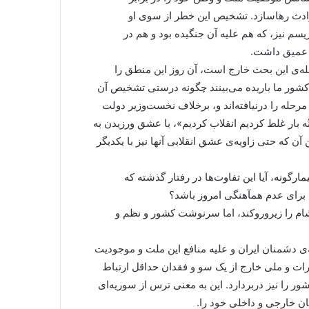
ادث رهاسازد. تشخیص این خطر از سوی او
ریسم نیز، که هم علیه آن جنگیده بود و هم در
ی عمیق داشت.
وصله‌ی این بحث خارج است، آن روز این منطق را
 کشور ما باریده می‌بینند چگونه درستی تشخیص آن
مرحله را درنیافته‌اند و، برخلاف نخست‌وزیر دولت
 بار غلط کردیم انقلاب کردیم»، با عشق ورزیدن به
ن که حتی زاویه‌ی عشق انقلابی آنها نیز با یکدیگر
رگونه، آیا این تفاوت‌ها در رفتار گذشته که
ی برای عدم همآهنگی امروز باشد؟
آشام را زیروروکند، اما سرنوشت کشور و نظم و
‌ی دشمنان ایران و علیه منافع این ملت و موجودیت
ت و ملی خارج از یک سو و فقدان حداقل ارتباط
ور را نیز دربردارد. این به معنی ترس از سوریه‌ای
ن خارجی و داخلی خود را.