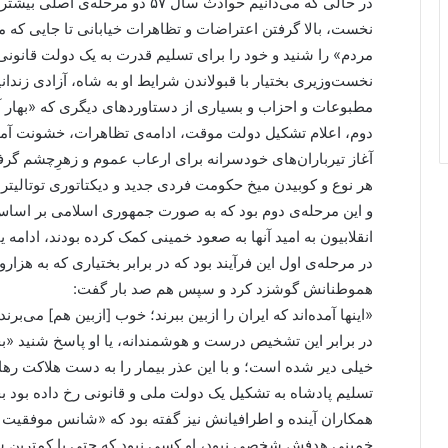
در حالی که می‌دانیم حوادث سال ۵۷ دو مرحله‌ی اصلی بیشتر نداشت:
نخست، بالا گرفتن اعتراضات و تظاهرات خیابانی تا جایی ک
مردم» را شنید و خود را برای تسلیم قدرت به یک دولت قانونی 
نخست‌وزیری بختیار با قبولاندن شرایط او به شاه، آزادی زندا
مطبوعات و احزاب و بسیاری از دستاوردهای دیگری که «بهار آزا
دوم، اعلام تشکیل دولت موقت، ادامه‌ی تظاهرات، خشونت آم
آغاز تیرباران‌های خودسرانه برای ارعاب عموم و زهرِچشم گرف
هر نوع و کوبیدن میخ حکومت فردی جدید و دیکتاتوری توتالیتر د
و این مرحله‌ی دوم بود که به صورت جمهوری اسلامی بر اساس و
انقلابیون به امید آنها به صعود خمینی کمک کرده بودند، ادامه ی
در مرحله‌ی اول این فرآیند بود که در برابر بختیاری که به هزار
هموطنانش گوشزد کرد و سپس هم صد بار گفت:
«اینها آمده‌اند که ایران را ازبین ببرند؛ خوب [ازبین هم] می‌برند 
در برابر این تشخیص درست و هوشمندانه، یا او پاسخ شنید «بختی
خیلی دیر شده است؛ و با این عذر بیمار را به دست هلاکت رهاکر
تسلیم پادشاه به تشکیل یک دولت ملی و قانونی رخ داده بود ب
همکاران آینده و اطرافیانش نیز گفته بود که «شانس موفقیت
خمینی هدفش شخصی نبود، او کسی نبود که حتی با کمترین ش