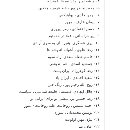
۴- منشه امیر، یکشنبه ها با منشه
۵- محمد منظر پور ، خط قرمز ، هدلاین
۶- بهمن جلدی ، پولیتیکس
۷- پیمان عارف ، مرور
۸- حسن اعتمادی ، رمز پیروزی
۹- پیر خراسانی ، فعلا در خدمتیم
۱۰- پری عسگری، پنجره ای به سوی آزادی
۱۱- رضا علوی ، آشیانه اندیشه ها
۱۲- قاسم شعله سعدی، راه سوم
۱۳- جمشید اسدی ، هم اندیشی
۱۴- رضا گوهرزاد، ایران پست
۱۵- سعید احمدی ، ایران پاد
۱۶- روح الله رحیم پور ، زنگ خبر
۱۷- جلال ایجادی، فلسفه ، جامعه شناسی ، سیاست
۱۸- رضا حسین بر، بینشی نو برای ایرانی نو
۱۹- احمد شمس ، روحانیت علیه روحانیت- عبور
۲۰- نوشین محمدیان ، سوژه
۲۱- بیژن مهر، اولویت
۲۲- امان، نینا