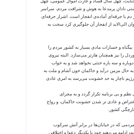
 جنایت، چهل سال فساد و غارت اموال عمومی، چهل
شتی نادانِ پرمدعا به هوش و شرافت مردم، سراسر
ر دم با جرقه‌ای آماده‌ی انفجار است. اشرار حرفه‌ای
وان الی‌الابد از انفجار آن جلوگیری کرد سخت به
م بیگناه و خسارات مادی بسیار به کشور مردم را
دل را نیز همچنان هارتر می‌سازد. البته نیروی
دوباره و سه باره خنثی نخواهد شد و به خواب
 به حال مزمن درآید و حاکمان خون آشام و ملت به
 رژیم ناچار به حد خشونت می‌رسد به امری عادی
نظم و بی برنامه تکرار گردد و به مجرای
اعتراض و عادی تر شدن خشونت حاکمان، و رواج
پارچگی کشور.
ردمی که در خیابان‌ها در برابر آتش سرکوب
د ادامه می‌دهند خود با یکدیگر دعوا و اختلافی