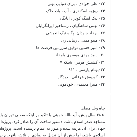
۲۳- علی جوادی ، برای دنیایی بهتر
۲۴- روزبه اسکندری ، آب ، باد، خاک
۲۵- نیک آهنگ کوثر ، آبانگان
۲۶- بهمن شاهنگیان ، رستاخیز ایرانگرایان
۲۷- بهداد جاودان، پگاه نیک اندیشی
۲۸- مینو همتی ، رهایی زن
۲۹- امیر حسین توفیق سرزمین فرصت ها
۳۰- سید مهدی موسوی بامداد
۳۱- کشیش هرمز ، شبکه ۷
۳۲-بهنام پارسی ، ۹۱۱
۳۳- کوروش عرفانی ، دیدگاه
۳۴- میترا معتمدی، خودمونی
چاه ویل مصلی
🔸۳۸ سال پیش، آیت‌الله خمینی با تاکید بر اینکه مصلی تهران ب
مساجد صدر اسلام باشد، دستور ساخت آن را صادر کرد، پروژه‌ا
جهان برای آن هزینه شده و هنوز به اتمام نرسیده است. پروژه‌ای
اسلامی باشد، اما بیش از آن تبدیل به نمادی از تلاش نافرجام 