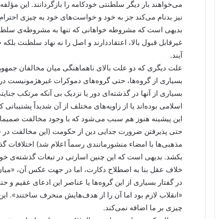
می‌خواهند بار دیگر سلطنتی خودکامه را بازگردانند. این مؤل
نیز بدنام می‌کند جز به خود و خواست‌های خود به چیزی احترام 
بدیهی است که مشروطه خواهانی که تنها به مشروطه‌ی سلطنتی،
غیرقابل قبول بالا، اعتقاددارند و اصل را نه نهاد سلطنت بلکه 
آیند.
علت دیگری که دو علت بالای ناهماهنگی میان مخالفان جمهور
بسیاری از گروه‌ها، حتی گروه‌های دموکرات غیرهژمونیست در ا
بسیاری از آنها در گذشته‌ای دور یا نزدیک بی آنکه مرتکب جنای
اسلامی بوده‌اند یا از زاویه‌های مختلف از آن شدیداً پشتیبانی کر
این پیشینه هنوز هم سبب می‌شود که با وجود مخالفت صمیمانه‌ی 
حتی پذیرفتن ضرورت جدایی دین از حکومت (این مخالفت در 
مذهبی‌ها با امضاء منشورمانندی رسماً اعلام شد) اختلافات گذ
بکشد. بدیهی است که این چنین اسارتی در تبعات گذشته‌ی خ
خلاف عقل بنا به اصطلاح دکارت، اما در جهت عکس آن، «میان
در گفتار بسیاری از این گروه‌ها یا عناصر این ادعای عقیم و ح
«انقلاب لازم بود اما آن را از هدف‌هایش منحرف ساختند». ای
چیزی بر ما اضافه نمی‌کند.