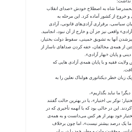
ه محمدرضا شاه به اصطلاح خودش «صدای انقلاب
و خروج از کشور آماده کرد. این مرحله به
نیان سیاسی، برقراری آزادی‌های قانونی، آزادی
دی» واقعی نیز جز آن و خارج از آن نبود، انجامید.
یزشدن آنها به تشویق خمینی، سقوط دولت بختیار،
تن از همه‌ی مخالفان، خفه کردن صداهای ناساز از
ینی و پایان «بهار آزادی».
لایت فقیه و با پایان همه‌ی آزادی هایی که
افت.
ویک زبان خطر دیکتاتوری هولناک نعلین را به
دیگر! ما نباید بگذاریم»،
ار؛ نوکر بی اختیار»، یا در بهترین حالت گفتند
دند. این در حالی بود که با آنهمه تأخیری که در
ختیار خود بهتر از هر کس می‌دانست و به همه‌ی
 ما یک درصد بیشتر نیست»، اما چون برخلاف
انس موفقیت ملت و وطن خود را در برابر