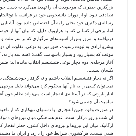
بزرگترین خطری که موجودیت آن را تهدید می‌کرد به دست حو
تصادفی نبود. او از دوران دانشجویی خود در فرانسه با توتالیتا
رساله‌ی دکتری خود بحثی را به آن اختصاص داده بود، آشنای
اما، برخی از کسانی که، به هزارویک دلیل، که بیان آنها از ح
درنیافتند و امروز پس از آسیب‌های مرگباری که بر سر ملت و
پیشرو آزادی به ثبوت رسیده، هنوز نیز، به نوعی، تفاوت آن دو 
موقت که بسیار زود و بسیار باشهامت گفت: «سه سه بار نه، نُه
آغاز مرحله‌ی دوم دچار نوعی فتیشیسم انقلاب مانده اند؛ ضمن آ
یکسان نیست.
اگر نه دچار فتیشیسم انقلاب باشیم و نه گرفتار خودشیفتگی بیما
نمی‌توان کسی را به نام آنها محکوم کرد می‌تواند دلیل موجه
انبار باروتی که در آستانه‌ی انفجار است می‌تواند نظام خون 
تمامیت آن چه می‌شود؟
در صورت وقوع چنین انفجاری، با دستهای تبهکاری که از ناحیه
آن شب و روز درکار است، عدم همآهنگی میان نیروهای دموکرا
ارگانیک میان این نیروها و نیروهای داخل کشور، خطر انفجار کش
شدن نیست. هر کشوری شرایط خود را دارد، و ایران ما دشمنا