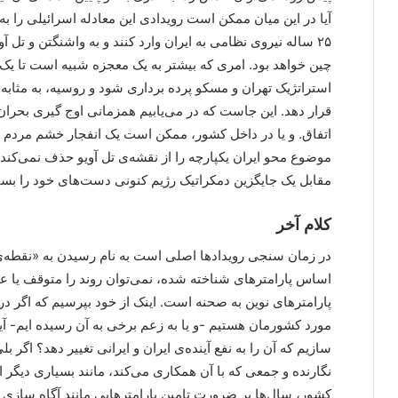
آیا در این میان ممکن است رویدادی این معادله اسرائیلی را به
۲۵ ساله نیروی نظامی به ایران وارد کنند و به واشنگتن و تل آ
چین خواهد بود. امری که بیشتر به یک معجزه شبیه است تا یک
استراتژیک تهران و مسکو پرده برداری شود و روسیه، به مثابه
قرار دهد. این جاست که در می‌یابیم همزمانی اوج گیری بحران 
اتفاق. و یا در داخل کشور، ممکن است یک انفجار خشم مردم نا
موضوع محو ایران یکپارچه را از نقشه‌ی تل آویو حذف نمی‌کند
مقابل یک جایگزین دمکراتیک رژیم کنونی دست‌های خود را بست
کلام آخر
در زمان سنجی رویدادها اصلی است به نام رسیدن به «نقطه‌ی 
اساس پارامترهای شناخته شده، نمی‌توان روند را متوقف یا ع
پارامترهای نوین به صحنه است. اینک از خود بپرسیم که اگر در
مورد کشورمان هستیم -و یا به زعم برخی به آن رسیده ایم- آیا ع
سازیم که آن را به نفع آینده‌ی ایران و ایرانی تغییر دهد؟ اگر 
نگارنده و جمعی که با آن همکاری می‌کند، مانند بسیاری دیگر از
کشور، سال‌ها بر ضرورت تامین پارامترهایی مانند آگاه سازی