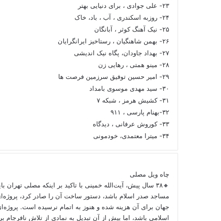
۲۳- علی جوادی ، برای دنیایی بهتر
۲۴- روزبه اسکندری ، آب ، باد، خاک
۲۵- نیک آهنگ کوثر ، آبانگان
۲۶- بهمن شاهنگیان ، رستاخیز ایرانگرایان
۲۷- بهداد جاودان، پگاه نیک اندیشی
۲۸- مینو همتی ، رهایی زن
۲۹- امیر حسین توفیق سرزمین فرصت ها
۳۰- سید مهدی موسوی بامداد
۳۱- کشیش هرمز ، شبکه ۷
۳۲-بهنام پارسی ، ۹۱۱
۳۳- کوروش عرفانی ، دیدگاه
۳۴- میترا معتمدی، خودمونی
چاه ویل مصلی
🔸۳۸ سال پیش، آیت‌الله خمینی با تاکید بر اینکه مصلی تهران ب
مساجد صدر اسلام باشد، دستور ساخت آن را صادر کرد، پروژه‌ا
جهان برای آن هزینه شده و هنوز به اتمام نرسیده است. پروژه‌ای
اسلامی باشد، اما بیش از آن تبدیل به نمادی از تلاش نافرجام 