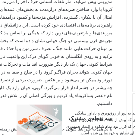
مدیریتی پیش می‌آید، آمار تلفات انسانی حرف آخر را می‌زند.
کرونا با وارد ساختن ضربه‌های درازمدت به بخش‌های عمده‌ای 
امثال آن با بیکاری گسترده، افزایش هزینه‌ها و کمبود درآمدها
راهبردی برنامه‌های اقتصادی خود کرده است. این بازانطباق د
مرزبندی‌ها و بازتعریف‌های نوین دارد که همگی بر اساس مذاک
تجربه‌ی قرن بیستمی دو جنگ جهانی نشان داده است که بخشی ا
بر مبنای حرکت هایی مانند جنگ، تصرف سرزمین و یا حذف فی
ترکیه و به زودی انگلستان به خوبی گویای درک این واقعیت تا
شرایط کنونی جهان یک بار دیگر ضرورت اقدامات و تحرکات نظ
جهان کنونی بتواند بحران فراگیر کرونا را در صلح و صفا به در
دورتر وناممکن تر می‌شود و بر عکس، ضرورت برخی از تصر
چه بیشتر در چشم انداز قرار می‌گیرد. گویی، جهان وارد یک فا
نام «عصر پساکرونا» یاد کردیم و ویژگی اصلی آن را تلاش قدر
دانستیم.
اید به دور از زرق‌وبرق و یادآور سادگی
سه نقطه‌ی مشترک
ی که بیش از همه مساجد پر زرق و برق
 که قرار بود نماد شکوه و اقتدار جمهوری
با نگاهی به شرایط کنونی جهان می‌توانیم به خوبی پیش زمینه‌
برای تظاهر و خودنمایی شده است.