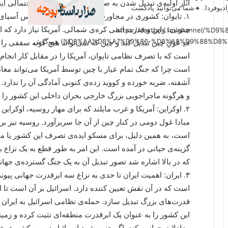
آثار اولیه‌ی تبدیل شدن به صحنه‌ی نبردهای نظامی احتمالی آیند
دیوفردا. 🔸شما می‌توانید پادکست
۱. تایوان: کشوری در مجاورت چین در منطقه‌ی حساس آسیای
جنوبی، ژاپن و قدرت اتمی کره‌ی شمالی. آمریکا نیاز دارد که ا
(https://castbox.fm/channel
%D8%AA%D8%A7%D9%86-%D8%A8%D9%88%D8%AF%D8%AC%D9%87-id6179207?country=us&nojump=1) هم گوش
قدِ غولِ چین تبدیل کند و چین که نمی‌تواند هیچ گونه سقفی را
است که با تصرف نظامی تایوان، آمریکا را در مقابل کار انجام
است چرا که جنگ تمام عیار با چین توسط آمریکا می‌تواند مع
آشفته، ضربه خورده و کووید زده‌ی کنونی آمادگی آن را ندارد
و هرگونه ماجراجویی بزرگ خارجی بحران داخلی این کشور را ب
۲. اوکراین: آمریکا و غرب مایلند که برای مهار روسیه، اوکراین
مبادا غول دومی در کنار چین از آن جا سربرآورد. روسیه نیز ب
است، به همین دلیل، برای مسکو ایده‌ی تصرف این کشور یا من
گزینه‌ی حیاتی در آمده است. این امر به طور قطع به یک نزاع 
که در بالا اشاره شد تصور تبدیل آن به یک جنگ گسترده‌ی ج
۳. ایران: اهمیت ایران تا حدی به نزاع سه ابرقدرت جهانی پیو
است که در آن نقش تعیین کننده دارد. اسرائیل بر آن است تا ا
قدرت‌های بزرگ تبدیل سازد. حمله‌ی نظامی اسرائیل به ایران 
این کشور را به عنوان یک ابرقدرت منطقه‌ای تثبت کرده و زمینه
معادلات جهانی بکند. اگر چنین شود اسرائیل دومین کشوری خوا