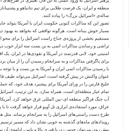
پرهیز اسرائیل به ورود عملی به این فاز، تغییری در طرح‌ها
منطقه و ایران، یک فرصت طلایی برای تیم نتانیاهو و پشتیبا
ساله‌ی «اسرائیل بزرگ» را پیاده کنند.
تصور این که مذاکرات کنونی حکومت ایران با آمریکا بتواند جای
بسیار خوش بینانه است. هرگونه توافقی که بخواهد به بهبود درا
مستقیم بخشی از پروژه‌ی جناح راست اسرائیل را برای محو ایرا
تراشی و رساندن مذاکرات اتمی به بن بست سه ابزار خوب در ا
امنیتی خود، لابی قدرتمند در آمریکا و نفوذی‌ها در ایران. یک
برای پاگرفتن مذاکرات و به سرانجام رسیدن آن را از میان برد.
با رسیدن مذاکرات اتمی ایران و آمریکا به بن بست و با توجه 
عنوان واکنش در پیش گرفته است، اسرائیل می‌تواند طیف قا
خلیج فارس را در ورای آمریکا برای پیشبرد هدف خود، که حمله 
تمام عیار منطقه‌ای است، همراه سازد. به این ترتیب، اسرائیل
آب جنگ فراگیر منطقه ای-بین المللی غرق خواهد کرد. آمریکا به
عراق، مورد استفاده‌ی ابزاری تل آویو قرار خواهد گرفت تا ب
طرح دست راستی‌های اسرائیل را به سرانجام برساند. مثل ه
رویدادهای ماه‌های گذشته به خوبی نشان داد که مسیر ترسیم 
پیش رود، می‌توان حدس زد، با قدری بالا و پایین، ادامه‌ی آن