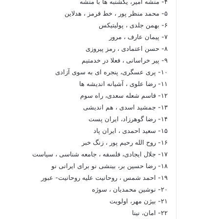
۴- منشه امیر، یکشنبه ها با منشه
۵- محمد منظر پور ، خط قرمز ، هدلاین
۶- بهمن جلدی ، پولیتیکس
۷- پیمان عارف ، مرور
۸- حسن اعتمادی ، رمز پیروزی
۹- پیر خراسانی ، فعلا در خدمتیم
۱۰- پری عسگری، پنجره ای به سوی آزادی
۱۱- رضا علوی ، آشیانه اندیشه ها
۱۲- قاسم شعله سعدی، راه سوم
۱۳- جمشید اسدی ، هم اندیشی
۱۴- رضا گوهرزاد، ایران پست
۱۵- سعید احمدی ، ایران پاد
۱۶- روح الله رحیم پور ، زنگ خبر
۱۷- جلال ایجادی، فلسفه ، جامعه شناسی ، سیاست
۱۸- رضا حسین بر، بینشی نو برای ایرانی نو
۱۹- احمد شمس ، روحانیت علیه روحانیت- عبور
۲۰- نوشین محمدیان ، سوژه
۲۱- بیژن مهر، اولویت
۲۲- امان، نینا