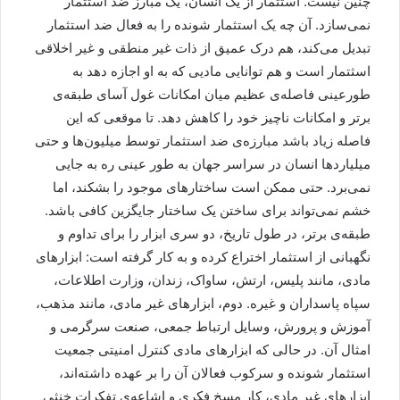
چنین نیست. استثمار از یک انسان، یک مبارز ضد استثمار
نمی‌سازد. آن چه یک استثمار شونده را به فعال ضد استثمار
تبدیل می‌کند، هم درک عمیق از ذات غیر منطقی و غیر اخلاقی
اسثتمار است و هم توانایی مادیی که به او اجازه دهد به
طورعینی فاصله‌ی عظیم میان امکانات غول آسای طبقه‌ی
برتر و امکانات ناچیز خود را کاهش دهد. تا موقعی که این
فاصله زیاد باشد مبارزه‌ی ضد استثمار توسط میلیون‌ها و حتی
میلیاردها انسان در سراسر جهان به طور عینی ره به جایی
نمی‌برد. حتی ممکن است ساختارهای موجود را بشکند، اما
خشم نمی‌تواند برای ساختن یک ساختار جایگزین کافی باشد.
طبقه‌ی برتر، در طول تاریخ، دو سری ابزار را برای تداوم و
نگهبانی از استثمار اختراع کرده و به کار گرفته است: ابزارهای
مادی، مانند پلیس، ارتش، ساواک، زندان، وزارت اطلاعات،
سپاه پاسداران و غیره. دوم، ابزارهای غیر مادی، مانند مذهب،
آموزش و پرورش، وسایل ارتباط جمعی، صنعت سرگرمی و
امثال آن. در حالی که ابزارهای مادی کنترل امنیتی جمعیت
استثمار شونده و سرکوب فعالان آن را بر عهده داشته‌اند،
ابزارهای غیر مادی، کار مسخ فکری و اشاعه‌ی تفکرات خنثی