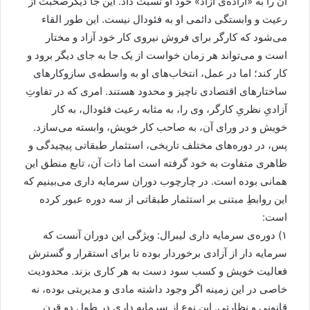
آن را به «اراده‌ی آزاد» خود او نسبت داد. این جا دیگرصحبت از
رعیت و وابستگی دائمی او به فئودال نیست. این طور القاء
می‌شود که کارگر برای فروش نیروی کار خود آزاد و مختار
است و می‌تواند هر زمان خواست از یک جا به جای دیگر برود و
کار کند؛ اما در عمل، انتخاب‌های او به واسطه‌ی سازوکارهای
ساختارهای اقتصادی ناچیز و محدود هستند. امری که در تفاوتِ
آزادیِ نظریِ کارگر، وی را، به مثابه رعیت فئودال، به کار
خویش و در ورای آن، به صاحب کار خویش، وابسته می‌سازد.
پس، در دوره‌های مختلف تاریخی، استثمار طبقاتی پیچیدگی و
ظاهری متفاوت به خود گرفته است اما ذات آن، تابع منطق این
همانی بوده است. در چارچوب دوران سرمایه داری می‌بینیم که
این روابطِ مبتنی بر استثمار طبقاتی از سه دوره عبور کرده
است:
۱) دوره‌ی سرمایه داری لیبرال: ویژگی این دوران آنست که
سرمایه دار از آزادی برخوردار بوده تا برای استقرار و گسترش
فعالیت خویش و کسب سود دست به هر کاری بزند. محدودیت
خاصی در این زمینه اگر وجود داشته مادی و مدیریتی بوده، نه
قانونی و نظارتی. این نوع از سرمایه داری در طول دو قرن