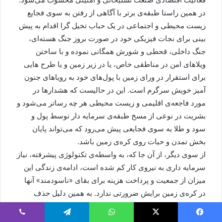
در همین راستا طبقه‌ی برتر با آگاهی از رفتن به سوی فجایع
زیست محیطی و اجتماعی در یک حباب تخیل گرا اقدام به پیش
بینی برای نجات فیزیکی خود در صورت بروز جنگ هسته‌ای،
جنگ داخلی، قحطی و شورش همگانی نموده و با ساختن
ویلاهای امن در مناطقی خاص، یا در زیر زمین و یا طرح هایی
برای استقرار در ورای زمین با پول‌های خود به رویاهای جنون
آمیز خویش سرگرم است. این در حالیست که هشدارها در
مورد فاجعه‌ی اقلیمی و زیست محیطی هر چه رساتر می‌شود و
بشریت در نوعی از مسخ طبقه‌ی سرمایه دار توسط پول و
سود و طلا به سوی فجایعی پیش می‌رود که می‌تواند پایان
بخش تمدن و حیات روی کره‌ی زمین باشد.
از سوی دیگر، از آن جا که، به واسطه‌ی تکنولوژی پیشرفته، نیاز
سرمایه داری به نیروی کار کم شده است، ادامه‌ی زندگی این
میزان از جمعیت و پرداخت هزینه برای بقای «ناسودمند» آنها
در کره‌ی زمین برایش ضرورتی ندارد. به همین دلیل حذف
فیزیکی قسمتی از این جمعیت نزدیک به هشت میلیارد، از
طریق جنگ یا گرسنگی یا بحران‌های اقلیمی و زیست محیطی،
یس بوک
X
واتس آپ
تلگرام
وایبر