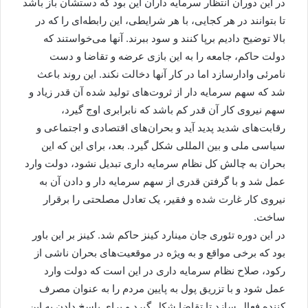
در این دوران انتظار سرمایه داران این بود که دستشان باز باشد
تا بتوانند در هر کجایی، با هر شرایطی، این رابطه‌ای را که در
بالا توضیح دادیم برپا کنند و سود ببرند. آنها می‌خواستند که
دولت حاکم، جامعه را به این بازی عرضه و تقاضا و دست
نامرئی وادارسازد اما در کار آنها دخالت نکند. این روند باعث
شد که سهم سرمایه دار از ثروت‌های تولید شده آن قدر زیاد و
سهم نیروی کار آن قدر کم باشد که نابرابری اوج گیرد،
رقابت‌های شدید پدید آید و بحران‌های اقتصادی و اجتماعی و
سیاسی ملی و بین المللی شکل گیرد. بعد، برای این که این
بحران به چالش کل نظام سرمایه داری تبدیل نشود، دولت وارد
عمل شد و با گرفتن قدری از سهم سرمایه دار و دادن آن به
نیروی کار غارت شده و فقیر، یک تعادل مصلحتی را برقرار
ساخت.
در این دوره تئوری جان مینارد کینز حاکم شد. کینز بر این باور
بود که برخی مواقع و به ویژه در موقعیت‌های بحران ناشی از
رکود، صلاح نظام سرمایه داری در این است که دولت وارد
عمل شود و با تزریق پول به پایین مردم را به عنوان مصرف
کننده فعال سازد تا تقاضا شکل گیرد و برای پاسخ دادن به این