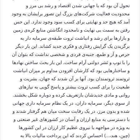
تحول آن بود که با جهانی شدن اقتصاد و رشد بی مرز و
محدودیت فعالیت شرکت‌های بزرگ این تصور برایشان به وجود
آمد که هیچ حد و نهایتی برای کسب سود وجود ندارد. این حس
رفتن به سمت بی نهایت و نامحدود انگاشتن منابع کره‌ی زمین
و بازارها برای رشد و انباشت ثروت طبقه‌ی سرمایه دار به
برگزیدن یک گرایش رفتاری و فکری جدید کشاند. این بار دیگر
حرص و آز و طمع، جنبه‌ی فردی و شخصی نداشت که بتوان آن
را با توپ و تَشر دولتی آرام ساخت. این بار بحث ساختن نهادها
و ساختارهایی بود که کارشان افزودن مداوم بر میزان انباشت
ثروتمند ثروتمندان بود. آنها بر آن شدند که جهان، بشریت و
طبعیت را برای کسب ثروت بیشتر و پاسخ گویی به نیازهای
روانی و مادی جدیدشان بازتعریف کرده و دوباره شکل بخشند.
از سوی دیگر، سرمایه داران، در یک نظام سرمایه داری جهانی
شده و بدون مرز، در یک رقابت سخت میان هم گرفتار شدند و
با دسترسی به منابع ارزان و آسان در کشورهای غیر صنعتی و
به ویژه در مواجهه با نیروی عظیم کار ارزان در این کشورها
(چین، هند،…) احساس کردند که این پرداخت مالیات بالا به