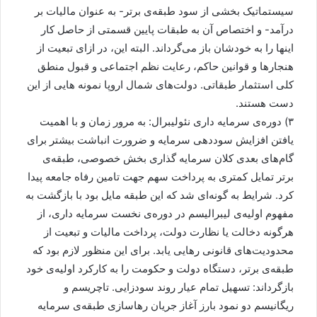
سیستماتیک بخشی از سود طبقه‌ی برتر- به عنوان مالیات بر
درآمد- و اختصاص آن به طبقات پایین قسمتی از حاصل کار
اینها را به خودشان باز می‌گرداند. البته این، در ازای تبعیت از
هنجارها و قوانین حاکم، رعایت نظم اجتماعی و قبول منطق
کلی استثمار طبقاتی. دولت‌های شمال اروپا نمونه هایی از این
دست هستند.
۳) دوره‌ی سرمایه داری نئولیبرال: به مرور زمان و با اهمیت
یافتن افزایش سوددهی سرمایه و ضرورت انباشت بیشتر برای
گام‌های بعدی کلان سرمایه گذاری بخش خصوصی، طبقه‌ی
برتر تمایل کمتری به پرداخت سهم جهت تامین رفاه جامعه پیدا
کرد. شرایط به گونه‌ای شد که این طبقه مایل بود با بازگشت به
مفهوم اولیه‌ی لیبرالیسم در دوره‌ی نخست سرمایه داری، از
هرگونه دخالت یا نظارت دولت، پرداخت مالیات و تبعیت از
محدودیت‌های قانونی رهایی یابد. برای این منظور لازم بود که
طبقه‌ی برتر، دستگاه دولت و حکومت را به کارکرد اولیه‌ی خود
بازگرداند: تسهیل تمام عیار روند سودزایی. تاچریسم و
ریگانیسم دو نمود بارز آغاز جریان رهاسازی طبقه‌ی سرمایه