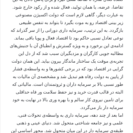
تقاضا، عرضه، یا همان تولید، فعال شده و از رکود خارج شود.
به عبارت دیگر، گاهی لازم است که دولت اکسیژن مصنوعی
زیر بینی اقتصاد رو به موت بگیرد تا بتواند به تنفس طبیعی
بازگردد. به این ترتیب، سرمایه داری دورانی را از سر گذراند که
نوعی تعادل نسبی حاکم بود تا اقتصاد فعال و پویا باقی بماند.
ادامه‌ی این برخورد و به ویژه گسترش و انطباق آن با جنبش‌های
مطالبه جویی کارگران و مزدبگیران سبب شد که از دل این
تجربه‌ی موقت یک ساختار ماندگار بیرون بیاید. این همان دولت
گرایی در اقتصاد بود که در برخی کشورها و به واسطه‌ی فشار
از پایین به دولت رفاه هم تبدیل شد و مشخصه‌ی آن مالیات به
طور نسبی بالا بر سرمایه داران و ثروتمندان است. مالیاتی که
البته در قالب قدرت خرید و نیز حفظ سلامت ور فاه حداقلی
برای تامین نیروی کار سالم و با بهره وری بالا در نهایت به خود
سرمایه دار باز می‌گردد.
اما بعد از چند دهه، سرمایه داری به واسطه‌ی تحولات فنی،
علمی و نیز جامعه شناختی متحول شد. دنیای عینی و ذهنی
طبقه‌ی سرمایه دار در این میان متحول شد. محور اساسی این