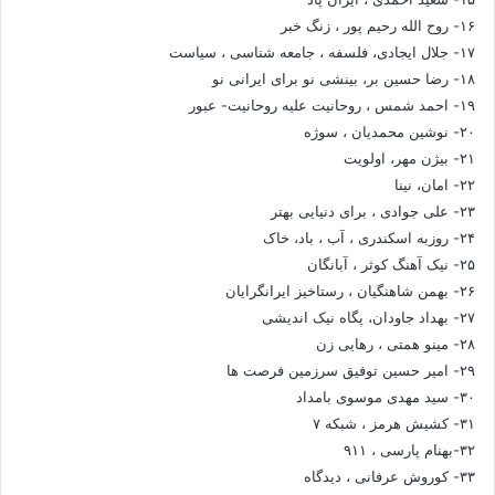
۱۶- روح الله رحیم پور ، زنگ خبر
۱۷- جلال ایجادی، فلسفه ، جامعه شناسی ، سیاست
۱۸- رضا حسین بر، بینشی نو برای ایرانی نو
۱۹- احمد شمس ، روحانیت علیه روحانیت- عبور
۲۰- نوشین محمدیان ، سوژه
۲۱- بیژن مهر، اولویت
۲۲- امان، نینا
۲۳- علی جوادی ، برای دنیایی بهتر
۲۴- روزبه اسکندری ، آب ، باد، خاک
۲۵- نیک آهنگ کوثر ، آبانگان
۲۶- بهمن شاهنگیان ، رستاخیز ایرانگرایان
۲۷- بهداد جاودان، پگاه نیک اندیشی
۲۸- مینو همتی ، رهایی زن
۲۹- امیر حسین توفیق سرزمین فرصت ها
۳۰- سید مهدی موسوی بامداد
۳۱- کشیش هرمز ، شبکه ۷
۳۲-بهنام پارسی ، ۹۱۱
۳۳- کوروش عرفانی ، دیدگاه