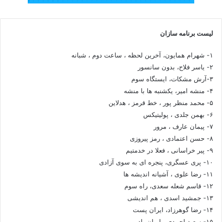
لیست برنامه سازان
۱- شهرام همایون، آخرین لحظه ، ساعت دوم ، شبانه
۲- یاسر فلاح، بدون سانسور
۳-آرش مشکات، ایستگاه سوم
۴- منشه امیر، یکشنبه ها با منشه
۵- محمد منظر پور ، خط قرمز ، هدلاین
۶- بهمن جلدی ، پولیتیکس
۷- پیمان عارف ، مرور
۸- حسن اعتمادی ، رمز پیروزی
۹- پیر خراسانی ، فعلا در خدمتیم
۱۰- پری عسگری، پنجره ای به سوی آزادی
۱۱- رضا علوی ، آشیانه اندیشه ها
۱۲- قاسم شعله سعدی، راه سوم
۱۳- جمشید اسدی ، هم اندیشی
۱۴- رضا گوهرزاد، ایران پست
۱۵- سعید احمدی ، ایران پاد