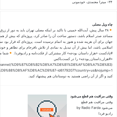
۳۴- میترا معتمدی، خودمونی
چاه ویل مصلی
۳۸ سال پیش، آیت‌الله خمینی با تاکید بر اینکه مصلی تهران باید به دور از زرق
مساجد صدر اسلام باشد، دستور ساخت آن را صادر کرد، پروژه‌ای که بیش از هم
جهان برای آن هزینه شده و هنوز به اتمام نرسیده است. پروژه‌ای که قرار بود نم
اسلامی باشد، اما بیش از آن تبدیل به نمادی از تلاش نافرجام برای تظاهر و خ
#پادکست «هزار داستان بودجه» کار مشترکی از فکت‌نامه و رادیوفردا.
شما می
«#هزار_داستان_بودجه» را در کست‌باکس
.fm/channel/%D9%87%D8%B2%D8%A7%D8%B1%D8%AF%D8%A7%D8%B3
کنید و اگر از آن راضی هستید به دوستانتان هم پیشنهاد کنید.
وقتی مراقبت هم قطع می‌شود
وقتی مراقبت هم قطع
می‌شود by Radio Farda
رادیو فردا