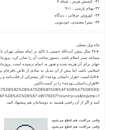
۳۱- کشیش هرمز ، شبکه ۷
۳۲-بهنام پارسی ، ۹۱۱
۳۳- کوروش عرفانی ، دیدگاه
۳۴- میترا معتمدی، خودمونی
چاه ویل مصلی
🔸۳۸ سال پیش، آیت‌الله خمینی با تاکید بر اینکه مصلی تهران ب
مساجد صدر اسلام باشد، دستور ساخت آن را صادر کرد، پروژه‌ا
جهان برای آن هزینه شده و هنوز به اتمام نرسیده است. پروژه‌ای
اسلامی باشد، اما بیش از آن تبدیل به نمادی از تلاش نافرجام 
🔸#پادکست «هزار داستان بودجه» کار مشترکی از فکت‌نامه و را
«#هزار_داستان_بودجه» را در کست‌باکس
/%D9%87%D8%B2%D8%A7%D8%B1%D8%AF%D8%A7%D8%B3
کنید و اگر از آن راضی هستید به دوستانتان هم پیشنهاد کنید.
وقتی مراقبت هم قطع می‌شود
وقتی مراقبت هم قطع می‌شود