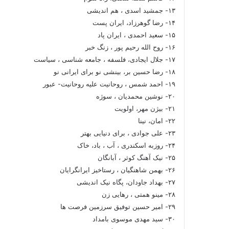
۱۳- جمشید اسدی ، هم اندیشی
۱۴- رضا گوهرزاد، ایران پست
۱۵- سعید احمدی ، ایران پاد
۱۶- روح الله رحیم پور ، زنگ خبر
۱۷- جلال ایجادی، فلسفه ، جامعه شناسی ، سیاست
۱۸- رضا حسین بر، بینشی نو برای ایرانی نو
۱۹- احمد شمس ، روحانیت علیه روحانیت- عبور
۲۰- نوشین محمدیان ، سوژه
۲۱- بیژن مهر، اولویت
۲۲- امان، نینا
۲۳- علی جوادی ، برای دنیایی بهتر
۲۴- روزبه اسکندری ، آب ، باد، خاک
۲۵- نیک آهنگ کوثر ، آبانگان
۲۶- بهمن شاهنگیان ، رستاخیز ایرانگرایان
۲۷- بهداد جاودان، پگاه نیک اندیشی
۲۸- مینو همتی ، رهایی زن
۲۹- امیر حسین توفیق سرزمین فرصت ها
۳۰- سید مهدی موسوی بامداد