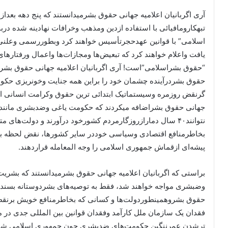
آری اگربانیان اعلامیه جهانی حقوق بشرمیدانستند که پنج دهه بعد
تبهکارومافیائی با استفاده ازدین ومذهب وخرافات نهادینه شده د
اسلامی” با قوانین عهدحجرتأسیس خواهند کرد وبطوررسمی وعلنی
یافت واعلام خواهند کرد که تبعیض‌ها ومجازات‌ها واعمال ورفتارها
“حقوق بشراسلامی”است! آری اگربانیان اعلامیه جهانی حقوق بشرمی
گرنقض روزمره وسیستماتیک ابتدائی ترین حقوق وکرامت انسانی ایران
جهانی حقوق بشراضافه میکردند که حکومت یاغی وضدبشری مانند 
نتوانند۴۰ سال دمارازروزگارمردم کشورخود درآورند و دولت‌های
بخاطرمنافع اقتصادی وسیاسی خوددر سایر کشورها، نقض لحظه 
پیشه‌ای ازقماش جمهوری اسلامی را وجه المعامله قراردهند.
براستی که اگربانیان اعلامیه جهانی حقوق بشرمیدانستند که بشریت
وضبشری مواجه خواهند شد، فقط به توصیه‌های بشردوستانه بسنده 
حقوق بشروهمینطوردولت‌ها و کسانی که بخاطرمنافع خویش برنقض
فقدان یک سازمان ملل کارآمد وفقدان قوانین بین المللی جدی د
ترشدن عمرننگین حکومت‌های ضدبشری چون جمهوری اسلامی شده