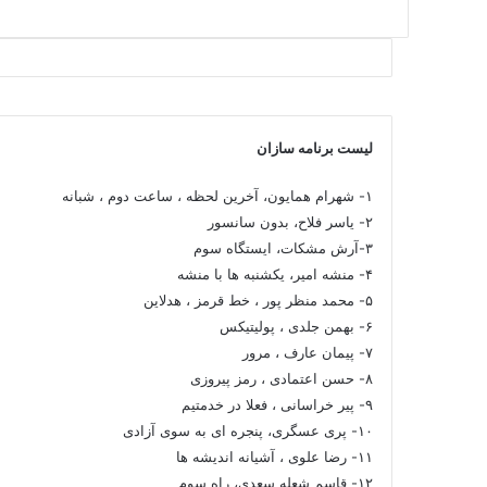
لیست برنامه سازان
۱- شهرام همایون، آخرین لحظه ، ساعت دوم ، شبانه
۲- یاسر فلاح، بدون سانسور
۳-آرش مشکات، ایستگاه سوم
۴- منشه امیر، یکشنبه ها با منشه
۵- محمد منظر پور ، خط قرمز ، هدلاین
۶- بهمن جلدی ، پولیتیکس
۷- پیمان عارف ، مرور
۸- حسن اعتمادی ، رمز پیروزی
۹- پیر خراسانی ، فعلا در خدمتیم
۱۰- پری عسگری، پنجره ای به سوی آزادی
۱۱- رضا علوی ، آشیانه اندیشه ها
۱۲- قاسم شعله سعدی، راه سوم