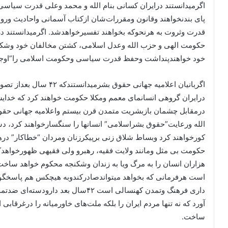
اگرمیدانستند درایران کسانی بنام الله و محمد وعلی قدرت سیاسی
پای بندنخواهند وقانون ومقررات‌شان ازکتاب آسمانی واحادیث و
حکومت الهی و حزب الله وعدل اسلامی، کشتن مخالفان خود وشکنج
خود خواهندپنداشت وحفظ قدرت سیاسی وحکومت اسلامی را”اوجب 
اگربانیان اعلامیه جهانی ح
درایران گروهی انسانمای معمم ومکلا حکومت خواهند کرد که خدای
درمقابل چشمان بازبشریت متمدن قرن بیستم واعلامیه جهانی حقوق 
الله ورعایت”حقوق بشراسلامی” انسانها را سنگسارخواهند کرد، د
کورخواهند کرد وبساط شلاق زنی برپیکرزنان ومردان “خطاکار” دره
حکومت بی مثل ومانند ولایت فقیه، رهبرو ولی فقیهی ظهورخواهدکر
هزاران انسان را به مرگ ویا به زندان وشکنجه محکوم خواهد ساخت
است هرفرمانی که بخواهد میتواندصادرکندوبه هیچکس هم پاسخگونب
داری فرهنگ وتمدن کهنسالی است ۴۲سال 
آورد که نه تنها مردم ایران را بلکه ملت‌های خاورمیانه را درغرقا
ساخت.