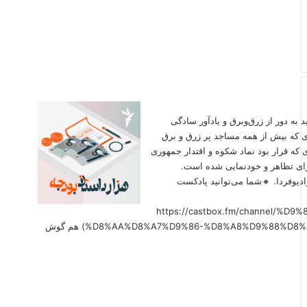
اید به دور از زرق‌وبرق و یادآور سادگی
ی که بیش از همه مساجد پر زرق و برق
 که قرار بود نماد شکوه و اقتدار جمهوری
برای تظاهر و خودنمایی شده است.
دیوفردا. 🔸شما می‌توانید پادکست
(https://castbox.fm/channel
%D8%AA%D8%A7%D9%86-%D8%A8%D9%88%D8%AF%D8%AC%D9%87-id6179207?country=us&nojump=1) هم گوش