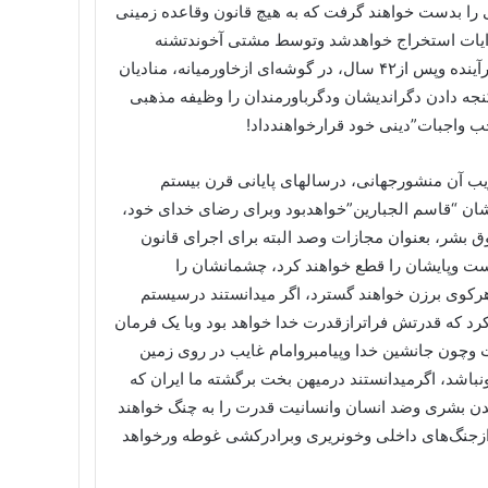
 را بدست خواهند گرفت که به هیچ قانون وقاعده زمینی
روایات استخراج خواهدشد وتوسط مشتی آخوندتشنه
قدرت وثروت به هرنحوکه بخواهند تفسیرخواهدشد. اگرمیدانستند درآینده وپس از۴۲ سال، در گوشه‌ای ازخاورمیانه، منادیان
ه دادن دگراندیشان ودگرباورمندان را وظیفه مذهبی
واجبات”دینی خود قرارخواهندداد!
قوق بشرمیدانستندکه ۴۲ سال بعداز تصویب آن منشورجهانی، درسالهای پایانی قرن بیستم
شان “قاسم الجبارین”خواهدبود وبرای رضای خدای خود،
بشر، بعنوان مجازات وصد البته برای اجرای قانون
ست وپایشان را قطع خواهند کرد، چشمانشان را
رکوی برزن خواهند گسترد، اگر میدانستند درسیستم
د که قدرتش فراترازقدرت خدا خواهد بود وبا یک فرمان
 وچون جانشین خدا وپیامبروامام غایب در روی زمین
اشد، اگرمیدانستند درمیهن بخت برگشته ما ایران که
بعد دارودسته‌ای ضدتمدن بشری وضد انسان وانسانیت قدرت را به چنگ خواهند
بی ازجنگ‌های داخلی وخونریری وبرادرکشی غوطه ورخواهد