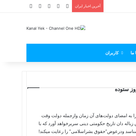
X
فیس بوک
یوتیوب
اینستاگرام
پی‌پال
آخرین اخبار ایران
 ما
کاربران
روز ستوده
رکه درسال ۱۹۴۸ این منشورجهانی را به امضای دولت‌های آن زمان وازجمله دولت وقت
ما ایران، ازاعماق زباله دان تاریخ حکومتی دینی سربرخواهد آورد که با
‌شناسد ودرعوض”حقوق بشراسلامی” را رعایت میکند!