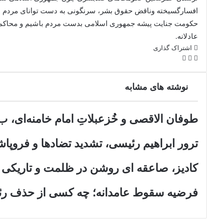
افسارگسیخته وناقض حقوق بشر، سرنگونی به دست توانای مردم اس
حکومت جنایت پیشه جمهوری اسلامی بدست مردم باشیم و محاکمه 
عادلانه.
اشتراک گذاری
X
فیس
اشتراک
بوک
گذاری
از
نوشته های مشابه
طریق
ایمیل
طوفان الاقصی و خُزعبلاتِ امام خامنه‌ای، ب. 
ترور ابراهیم رئیسی، تشدید تضادها و فروپا
کادیز، صاعقه ای روشن در ظلمت و تاریکی 
فرضیه سقوط عامدانه؛ چه کسی از حذف رئی