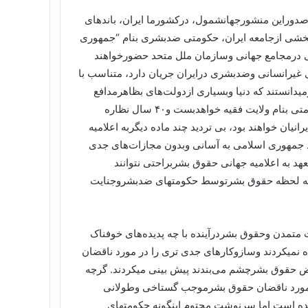
ازصدوراین منشورجهانشمول، درکشورما ایران، باندهای
ربخشی ازجامعه ایران، حکومتی ضدبشری بنام “جمهوری
 درمجامع جهانی وسازمان ملل متحد حضورخواهند
ی غیرانسانی وضدبشری درایران جریان دارد، متناسب با
دانستند که دنیا وبسیاری ازدولت‌های بظاهرمدافع
حقوق بشردرآینده چشمان خود را براین همه جنایت وخونریزی حکومتی بنام ولایت فقیه خواهدبست و۴۰ سال نظاره
یان خواهند بود، بی تردید چند ماده دیگربه اعلامیه
جمهوری اسلامی به آسانی وبدون مجازات‌های جدی
 متعهد به اعلامیه جهانی حقوق بشربراحتی نتوانند
به لحظه حقوق بشرتوسط حکومتهای ضدبشروجنایت
 متمدن وحقوق بشردرآینده با چه پدیده‌های خوفناک
نمیکردند وسازوکارهای جدی تری را در مورد ناقضان
 حقوق بشرچشم می‌بندند پیش بینی میکردند. گرچه
ر مورد ناقضان حقوق بشرموجب گستاخی وطولانی
 است اما سرنوشت محتوم اینگونه حکومتهای