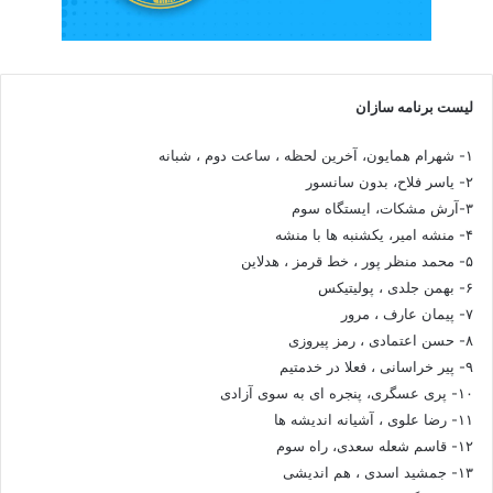
لیست برنامه سازان
۱- شهرام همایون، آخرین لحظه ، ساعت دوم ، شبانه
۲- یاسر فلاح، بدون سانسور
۳-آرش مشکات، ایستگاه سوم
۴- منشه امیر، یکشنبه ها با منشه
۵- محمد منظر پور ، خط قرمز ، هدلاین
۶- بهمن جلدی ، پولیتیکس
۷- پیمان عارف ، مرور
۸- حسن اعتمادی ، رمز پیروزی
۹- پیر خراسانی ، فعلا در خدمتیم
۱۰- پری عسگری، پنجره ای به سوی آزادی
۱۱- رضا علوی ، آشیانه اندیشه ها
۱۲- قاسم شعله سعدی، راه سوم
۱۳- جمشید اسدی ، هم اندیشی