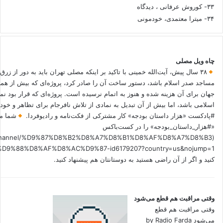
۳۳- کوروش عرفانی ، دیدگاه
۳۴- میترا معتمدی، خودمونی
چاه ویل مصلی
۳۸ سال پیش، آیت‌الله خمینی با تاکید بر اینکه مصلی تهران باید به دور از زرق
مساجد صدر اسلام باشد، دستور ساخت آن را صادر کرد، پروژه‌ای که بیش از هم
جهان برای آن هزینه شده و هنوز به اتمام نرسیده است. پروژه‌ای که قرار بود نم
اسلامی باشد، اما بیش از آن تبدیل به نمادی از تلاش نافرجام برای تظاهر و خ
#پادکست «هزار داستان بودجه» کار مشترکی از فکت‌نامه و رادیوفردا.
شما می
«#هزار_داستان_بودجه» را در کست‌باکس
.fm/channel/%D9%87%D8%B2%D8%A7%D8%B1%D8%AF%D8%A7%D8%B3
کنید و اگر از آن راضی هستید به دوستانتان هم پیشنهاد کنید.
وقتی مراقبت هم قطع می‌شود
وقتی مراقبت هم قطع
می‌شود by Radio Farda