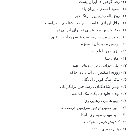
۱۴- رضا گوهرزاد، ایران پست
۱۵- سعید احمدی ، ایران پاد
۱۶- روح الله رحیم پور ، زنگ خبر
۱۷- جلال ایجادی، فلسفه ، جامعه شناسی ، سیاست
۱۸- رضا حسین بر، بینشی نو برای ایرانی نو
۱۹- احمد شمس ، روحانیت علیه روحانیت- عبور
۲۰- نوشین محمدیان ، سوژه
۲۱- بیژن مهر، اولویت
۲۲- امان، نینا
۲۳- علی جوادی ، برای دنیایی بهتر
۲۴- روزبه اسکندری ، آب ، باد، خاک
۲۵- نیک آهنگ کوثر ، آبانگان
۲۶- بهمن شاهنگیان ، رستاخیز ایرانگرایان
۲۷- بهداد جاودان، پگاه نیک اندیشی
۲۸- مینو همتی ، رهایی زن
۲۹- امیر حسین توفیق سرزمین فرصت ها
۳۰- سید مهدی موسوی بامداد
۳۱- کشیش هرمز ، شبکه ۷
۳۲-بهنام پارسی ، ۹۱۱