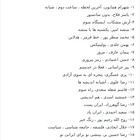
۱- شهرام همایون، آخرین لحظه ، ساعت دوم ، شبانه
۲- یاسر فلاح، بدون سانسور
۳-آرش مشکات، ایستگاه سوم
۴- منشه امیر، یکشنبه ها با منشه
۵- محمد منظر پور ، خط قرمز ، هدلاین
۶- بهمن جلدی ، پولیتیکس
۷- پیمان عارف ، مرور
۸- حسن اعتمادی ، رمز پیروزی
۹- پیر خراسانی ، فعلا در خدمتیم
۱۰- پری عسگری، پنجره ای به سوی آزادی
۱۱- رضا علوی ، آشیانه اندیشه ها
۱۲- قاسم شعله سعدی، راه سوم
۱۳- جمشید اسدی ، هم اندیشی
۱۴- رضا گوهرزاد، ایران پست
۱۵- سعید احمدی ، ایران پاد
۱۶- روح الله رحیم پور ، زنگ خبر
۱۷- جلال ایجادی، فلسفه ، جامعه شناسی ، سیاست
۱۸- رضا حسین بر، بینشی نو برای ایرانی نو