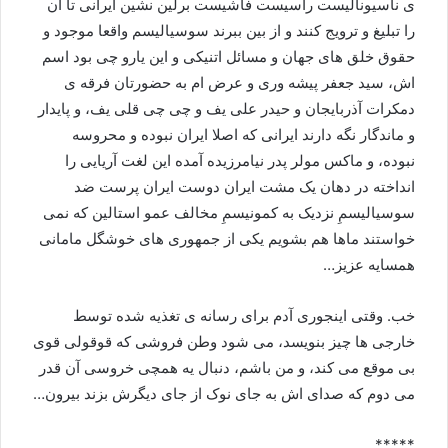
ی ناسیونالیست راسیست فاشیست برلین نشین ایرانی تا آن
را تبلیغ و ترویج کنند و از بین ببرند سوسیالیسم واقعا موجود و
حقوق خلق های جهان و مسائل اتنیکی و این یارو چی بود اسم
اش، سید جعفر پیشه وری و عرض ام به حضورتان فرقه ی
دمکرات آذربایجان و حیدر علی یف و چی چی قلی یف، و پایدار
و ماندگار نگه دارند ایرانی که اصلا ایران نبوده و محروسه
نبوده، و ماکس مولر پدر نیامرزیده آمده این لغت آریایی را
انداخته در دهان یک مشت ایران دوست ایران پرست ضد
سوسیالیسمِ نزدیک به کمونیسمِ مخالف عمو استالین که نمی
خواستند ماها هم بشویم یکی از جمهوری های خوشگل مامانی
همسایه عزیز…
خب. وقتی اینجوری آدم برای رسانه ی تغذیه شده توسط
خارجی ها چیز بنویسد، می شود وطن فروشی که قوقولی قوی
بی موقع می کند، و من باشم، دنبال یه همچی خروسی آن قدر
می دوم که صدای اش به جای نوک از جای دیگرش بزند بیرون…
*****