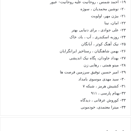
۱۹- احمد شمس ، روحانیت علیه روحانیت- عبور
۲۰- نوشین محمدیان ، سوژه
۲۱- بیژن مهر، اولویت
۲۲- امان، نینا
۲۳- علی جوادی ، برای دنیایی بهتر
۲۴- روزبه اسکندری ، آب ، باد، خاک
۲۵- نیک آهنگ کوثر ، آبانگان
۲۶- بهمن شاهنگیان ، رستاخیز ایرانگرایان
۲۷- بهداد جاودان، پگاه نیک اندیشی
۲۸- مینو همتی ، رهایی زن
۲۹- امیر حسین توفیق سرزمین فرصت ها
۳۰- سید مهدی موسوی بامداد
۳۱- کشیش هرمز ، شبکه ۷
۳۲-بهنام پارسی ، ۹۱۱
۳۳- کوروش عرفانی ، دیدگاه
۳۴- میترا معتمدی، خودمونی