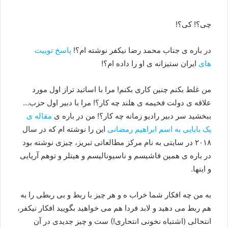
چی؟! کی؟!
در باره ی جناب محمد رضا نیکفر نوشته ام؟!
پاسخ توییت
های
ایران ستیزانه ی او را داده ام؟!
من غلط بکنم چنین کاری بکنم! مرا با اساتید تراز اول مورد
علاقه ی دولت فخیمه ی هلند چه کار؟! مرا با دبیر اول حزب…
ببخشید سر دبیر رادیو زمانه چه کار؟! من در باره ی
مقاله ی
یک بابایی به اسم ابراهیم رمضانی
این را نوشته ام که در سال
۲۰۱۸ در سایتی به نام مرکز مطالعاتی تبریز، چیزی نوشته بود
در باره ی همین فاشیسم و ناسیونالیسم و هیتلر و توهم آریایی
و اینها.
به من چه افکار شما خراب ه و هر چیز با ربط و بی ربطی را به
هم ربط می دهید و لابد فردا هم می خواهید بگویید افکار نیکفر،
انتحالی (اشتباه نخونی انتحاری!) ست و چیز جدیدی در آن