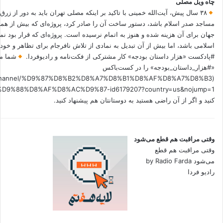
چاه ویل مصلی
۳۸ سال پیش، آیت‌الله خمینی با تاکید بر اینکه مصلی تهران باید به دور از زرق
مساجد صدر اسلام باشد، دستور ساخت آن را صادر کرد، پروژه‌ای که بیش از هم
جهان برای آن هزینه شده و هنوز به اتمام نرسیده است. پروژه‌ای که قرار بود نم
اسلامی باشد، اما بیش از آن تبدیل به نمادی از تلاش نافرجام برای تظاهر و خ
#پادکست «هزار داستان بودجه» کار مشترکی از فکت‌نامه و رادیوفردا.
شما می
«#هزار_داستان_بودجه» را در کست‌باکس
.fm/channel/%D9%87%D8%B2%D8%A7%D8%B1%D8%AF%D8%A7%D8%B3
کنید و اگر از آن راضی هستید به دوستانتان هم پیشنهاد کنید.
وقتی مراقبت هم قطع می‌شود
وقتی مراقبت هم قطع
می‌شود by Radio Farda
رادیو فردا