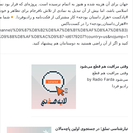
جهان برای آن هزینه شده و هنوز به اتمام نرسیده است. پروژه‌ای که قرار بود نم
اسلامی باشد، اما بیش از آن تبدیل به نمادی از تلاش نافرجام برای تظاهر و خ
#پادکست «هزار داستان بودجه» کار مشترکی از فکت‌نامه و رادیوفردا.
شما می
«#هزار_داستان_بودجه» را در کست‌باکس
.fm/channel/%D9%87%D8%B2%D8%A7%D8%B1%D8%AF%D8%A7%D8%B3
کنید و اگر از آن راضی هستید به دوستانتان هم پیشنهاد کنید.
وقتی مراقبت هم قطع می‌شود
وقتی مراقبت هم قطع
می‌شود by Radio Farda
رادیو فردا
تبارشناسی تملق؛ در جستجوی اولین‌ پاچه‌مالان