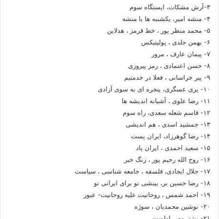
۳-آرش مشکات، ایستگاه سوم
۴- منشه امیر، یکشنبه ها با منشه
۵- محمد منظر پور ، خط قرمز ، هدلاین
۶- بهمن جلدی ، پولیتیکس
۷- پیمان عارف ، مرور
۸- حسن اعتمادی ، رمز پیروزی
۹- پیر خراسانی ، فعلا در خدمتیم
۱۰- پری عسگری، پنجره ای به سوی آزادی
۱۱- رضا علوی ، آشیانه اندیشه ها
۱۲- قاسم شعله سعدی، راه سوم
۱۳- جمشید اسدی ، هم اندیشی
۱۴- رضا گوهرزاد، ایران پست
۱۵- سعید احمدی ، ایران پاد
۱۶- روح الله رحیم پور ، زنگ خبر
۱۷- جلال ایجادی، فلسفه ، جامعه شناسی ، سیاست
۱۸- رضا حسین بر، بینشی نو برای ایرانی نو
۱۹- احمد شمس ، روحانیت علیه روحانیت- عبور
۲۰- نوشین محمدیان ، سوژه
۲۱- بیژن مهر، اولویت