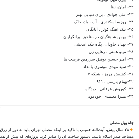
۲۲- امان، نینا
۲۳- علی جوادی ، برای دنیایی بهتر
۲۴- روزبه اسکندری ، آب ، باد، خاک
۲۵- نیک آهنگ کوثر ، آبانگان
۲۶- بهمن شاهنگیان ، رستاخیز ایرانگرایان
۲۷- بهداد جاودان، پگاه نیک اندیشی
۲۸- مینو همتی ، رهایی زن
۲۹- امیر حسین توفیق سرزمین فرصت ها
۳۰- سید مهدی موسوی بامداد
۳۱- کشیش هرمز ، شبکه ۷
۳۲-بهنام پارسی ، ۹۱۱
۳۳- کوروش عرفانی ، دیدگاه
۳۴- میترا معتمدی، خودمونی
چاه ویل مصلی
۳۸ سال پیش، آیت‌الله خمینی با تاکید بر اینکه مصلی تهران باید به دور از زرق
مساجد صدر اسلام باشد، دستور ساخت آن را صادر کرد، پروژه‌ای که بیش از هم