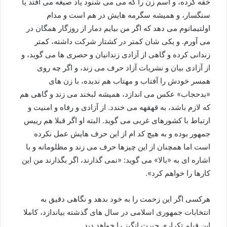
خفه کرده، و اسم زن را که می می شنود یاد صیغه می افتد یا
سنگسار، و همیشه سگرمه هایش در هم است و مدام
اولتیماتوم می دهد که اگر من بیایم دمار از روزگار همگان در
می آورم. و یکی شان کمتر در کشتار شرکت داشته، کمتر
زندانی کرده و گاهی از آزادی زندانیان و حصری ها می گوید، و
از آزادی بیان و نشریات آزاد حرف می زند، و اگر چه روی
همسر خودش را آفتاب و مهتاب هم ندیده، با زن های
«بدحجاب» عکس می اندازد، همیشه لبخند می زند و گاهی هم
که لازم باشد، به قهقهه می خندد. از آزادی و رفاه و امنیت و
ارتباط با کشورهای غربی می گوید. البته او اگر قبلا هم رییس
جمهور بوده و به هیچ کد ام از این حرف هایش عمل نکرده
است اما همچنان از این چیزها حرف می زند و مظلومانه و با
اشاره ای به «بالا» می گوید: «نمی گذارند، اگر بگذارند من این
کارها را خواهم کرد».
هرکسی اگر این زحمت را به خود بدهد و نگاهی دقیق به
انتخابات جمهوری اسلامی در سال های گذشته بیاندازد، کاملا
این فیلم تکراری حیرت انگیز را خواهد دید.