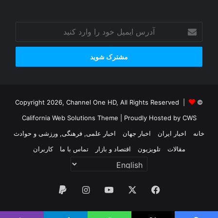
آدرس
ایمیل
خود
را
وارد
کنید
© Copyright 2026, Channel One HD, All Rights Reserved |
California Web Solutions Theme
| Proudly Hosted by
CWS
خانه
اخبار ایران
اخبار جهان
اخبار علمی, فرهنگی, ورزشی و حوادث
مقالات
تلویزیون
اقتصاد و بازار
تماس با ما
کاربران
فیس
X
یوتیوب
اینستاگرام
پی‌پال
بوک