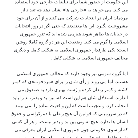
این حکومت از حضور شما برای تبلیغات خارجی خود استفاده
می کند. می خواهد به «خارجی ها» نشان دهد چه تعداد از
مردمان ایران در انتخابات شرکت می کنند و از آن برای خود
مشروعیت بگیرد. این ها معتقدند که حتی اگر در روز انتخابات
در خیابان ها ظاهر شوید هیزمی شده اید که تنور جمهوری
اسلامی را گرم می کند. وضعیت این هر دو گروه کاملا روشن
است: يکی طرفدار جمهوری اسلامی به شکلی کامل و ديگری
مخالف جمهوری اسلامی به شکلی کامل.
اما گروه سومی نیز وجود دارند که مخالف جمهوری اسلامی
هستند، اما می روند و رأی شان را برای «مردخوب»ی که کمتر
کشته و کمتر زندان کرده و ژست بهتری دارد به صندوق می
اندازند. استدلال شان هم این است که: بین بد و بدتر، بد را باید
انتخاب کرد. و عجیب است که این واقعیت ساده را نمی بینند
که در سرزمینی که قوانین آن هیچ ربطی با دموکراسی و حقوق
انسان ها ندارد، هیچ تفاوتی بین بد و بدتر نیست. و هر آن کسی
که از سوی حکومتی چون جمهوری اسلامی ایران معرفی می
شود حافظ منافع حکومت است؛ یعنی برای حکومت بهترین