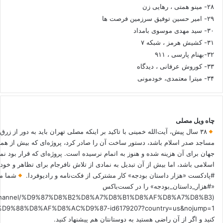
۲۸- مینو همتی ، رهایی زن
۲۹- امیر حسین توفیق سرزمین فرصت ها
۳۰- سید مهدی موسوی بامداد
۳۱- کشیش هرمز ، شبکه ۷
۳۲-بهنام پارسی ، ۹۱۱
۳۳- کوروش عرفانی ، دیدگاه
۳۴- میترا معتمدی، خودمونی
چاه ویل مصلی
۳۸ سال پیش، آیت‌الله خمینی با تاکید بر اینکه مصلی تهران باید به دور از زرق
مساجد صدر اسلام باشد، دستور ساخت آن را صادر کرد، پروژه‌ای که بیش از هم
جهان برای آن هزینه شده و هنوز به اتمام نرسیده است. پروژه‌ای که قرار بود نم
اسلامی باشد، اما بیش از آن تبدیل به نمادی از تلاش نافرجام برای تظاهر و خ
#پادکست «هزار داستان بودجه» کار مشترکی از فکت‌نامه و رادیوفردا.
شما می
«#هزار_داستان_بودجه» را در کست‌باکس
.fm/channel/%D9%87%D8%B2%D8%A7%D8%B1%D8%AF%D8%A7%D8%B3
کنید و اگر از آن راضی هستید به دوستانتان هم پیشنهاد کنید.