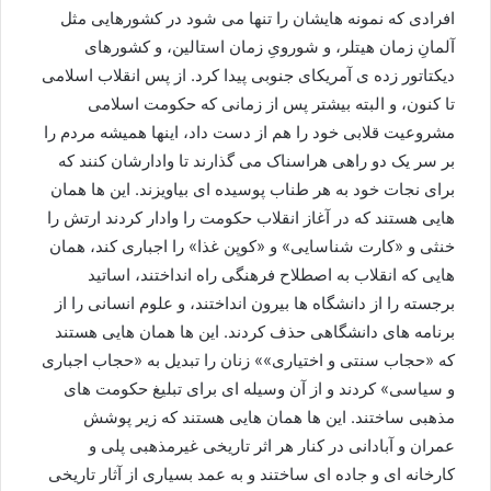
افرادی که نمونه هایشان را تنها می شود در کشورهایی مثل
آلمانِ زمان هیتلر، و شورویِ زمان استالین، و کشورهای
دیکتاتور زده ی آمریکای جنوبی پیدا کرد. از پس انقلاب اسلامی
تا کنون، و البته بیشتر پس از زمانی که حکومت اسلامی
مشروعیت قلابی خود را هم از دست داد، اينها همیشه مردم را
بر سر یک دو راهی هراسناک می گذارند تا وادارشان کنند که
برای نجات خود به هر طناب پوسیده ای بیاویزند. این ها همان
هایی هستند که در آغاز انقلاب حکومت را وادار کردند ارتش را
خنثی و «کارت شناسایی» و «کوپن غذا» را اجباری کند، همان
هایی که انقلاب به اصطلاح فرهنگی راه انداختند، اساتید
برجسته را از دانشگاه ها بیرون انداختند، و علوم انسانی را از
برنامه های دانشگاهی حذف کردند. این ها همان هایی هستند
که «حجاب سنتی و اختیاری»» زنان را تبدیل به «حجاب اجباری
و سیاسی» کردند و از آن وسیله ای برای تبلیغ حکومت های
مذهبی ساختند. این ها همان هایی هستند که زیر پوشش
عمران و آبادانی در کنار هر اثر تاریخی غیرمذهبی پلی و
کارخانه ای و جاده ای ساختند و به عمد بسیاری از آثار تاریخی