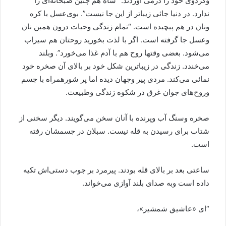
وگردوی خود را درمی آوردند. “شاه هم چنین صبحانه‌ای را
ندارد. در دنیا جائی زیباتر از این جا نیست”. بوی‌عسل با کره
ونان در هم پیچیده است. “تمام زندگی وحیات درون همین نان
وعسل جا گرفته است. اگر با لذت بخورید روحتان هم سیراب
می‌شود. بعضی وقتها روح هم با آدم غذا می‌خورد”. وبلند
می‌خندد. زندگی در زیباترین شکل خود بر بالای آن صخره خود
نمائی می‌کند. مردی پیر وجهان دیده اما پر شورهمراه با جسم
وروح‌های جوان غرق در شکوه زندگی وطبیعت.
صخره وسنگ آب وپرنده با آنان سخن می‌گویند. دیگر سخنی از
شتاب برای رسیدن به قله نیست. سبلان در جسمشان رفته
است.
ساعتی بعد بر بالای قله بودند. پیرمرد بر چوب دستی‌اش تکیه
داده است وبه صدای بلند آوازی می‌خواند.
“ای «عاشیق شمشیر»،