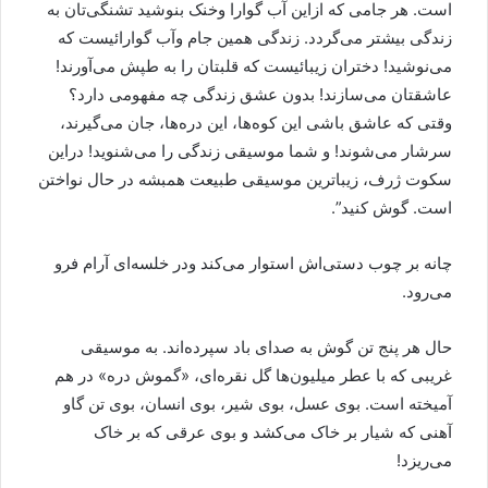
است. هر جامی که ازاین آب گوارا وخنک بنوشید تشنگی‌تان به
زندگی بیشتر می‌گردد. زندگی همین جام وآب گوارائیست که
می‌نوشید! دختران زیبائیست که قلبتان را به طپش می‌آورند!
عاشقتان می‌سازند! بدون عشق زندگی چه مفهومی دارد؟
وقتی که عاشق باشی این کوه‌ها، این دره‌ها، جان می‌گیرند،
سرشار می‌شوند! و شما موسیقی زندگی را می‌شنوید! دراین
سکوت ژرف، زیباترین موسیقی طبیعت همبشه در حال نواختن
است. گوش کنید”.
چانه بر چوب دستی‌اش استوار می‌کند ودر خلسه‌ای آرام فرو
می‌رود.
حال هر پنج تن گوش به صدای باد سپرده‌اند. به موسیقی
غریبی که با عطر میلیون‌ها گل نقره‌ای، «گموش دره» در هم
آمیخته است. بوی عسل، بوی شیر، بوی انسان، بوی تن گاو
آهنی که شیار بر خاک می‌کشد و بوی عرقی که بر خاک
می‌ریزد!