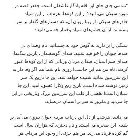
“تمامی جای جای این قله یادگارعاشقان است. چقدر قصه در
مورد سبلان می‌دانید؟ از این کوه‌ها، هرم‌ها، از این سیاه
چادر‌های سبلان، از زیبا رویان آن، که دستارهای گلدار بر سر
بسته‌اند! از آن چشم‌ها‌ی سیاه وخمار چه می‌دانید؟
سنگی را بر دارید به گوش خود به چسبانید. نام وصدای نی
صدها چوپان را خواهید شنید. صدای گوسفندان، پارس سگ‌ها،
صدای سم اسبان، صدای مردان وزنانی که از این کوه‌ها عبور
کردند. نام من هم این جاست! روزی نام شما هم اگر وفا دار به
این سرزمین بمانید شنیده خواهد شد. این جا تاریخ یک سر
زمین نوشته شده است. تاریخ رنج وکار! عشق، امید، این جا
سبلان است! بخشی از قلب این سرزمین بزرگ وتاریخی در این
جا می‌تپد و مغرورانه سر بر آسمان می‌ساید.
می‌دانید، هرشب از دل این دریاچه مردی جوان بیرون می‌آید، بر
بلندی این صخره می‌ایستد و نام دختری که هزاران سال است
گم کرده فریاد می‌زند. من هم جزئی از وجود این مرد‌ام. هر