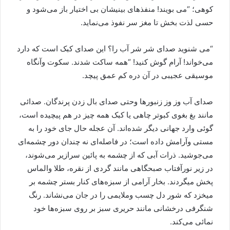
کوهی؛ “می بویند! منفذهای بینیشان بی اختیار باز می‌شود و
حسی لذت بخش تا مغز سر نفوذ می‌نماید.
“می شنوید صدای شر شر آب را؟ این صدای کبک است که دارد
می‌خواند! آرام گوش کنید! “همه ساکت شدند. سکوت وآنگاه
موسیقی عجیبی در آن دره کم عمق پیچد.
صدای آب وز وز زنبورها وحتی صدای بال زدن پرندگان. صدائی
مانند بغ بغوی کبوتر چاهی یا کبک همه چیز در هم پیچیده است،
گوئی وارد جهانی دیگر شده‌اند. آن عجله حال جای خود را به
مستی وآرامش داده است؛ در فاصله‌ای نه چندان دور چشمه‌ای
می‌جوشید. ذرات آبی که از چشمه به پائین سرازیر می‌شوند،
در زیر نورآفتاب صبحگاهی مانند گردی از نقره، طلا والماس
پخش میگردند. بخار آرامی از سبزه‌های کنار بستر چشمه بر
میخزد که شور دل چسب وملایمی را در جان می‌نشاند. رنگ
شنگرفی درخشانی مانند حریری سبز بر روی سبزه‌ها خود
نمائی می‌کند.