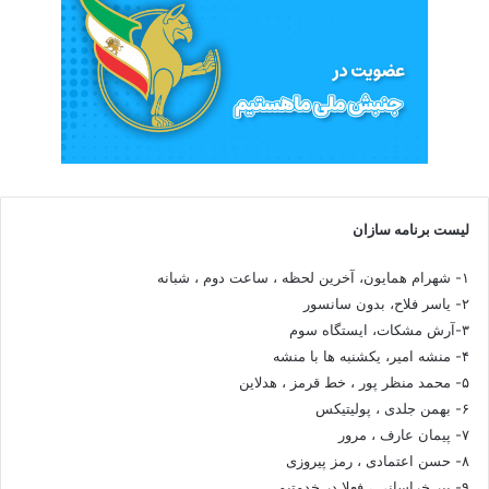
لیست برنامه سازان
۱- شهرام همایون، آخرین لحظه ، ساعت دوم ، شبانه
۲- یاسر فلاح، بدون سانسور
۳-آرش مشکات، ایستگاه سوم
۴- منشه امیر، یکشنبه ها با منشه
۵- محمد منظر پور ، خط قرمز ، هدلاین
۶- بهمن جلدی ، پولیتیکس
۷- پیمان عارف ، مرور
۸- حسن اعتمادی ، رمز پیروزی
۹- پیر خراسانی ، فعلا در خدمتیم