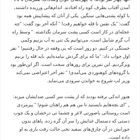
آمدن آفتاب بطرف کوه راه افتادند. اندام‌هائی ورزیده داشتند،
با کوله پشتی‌هایی سنگین. یکی از آنان که پیشاپیش همه بود
گفت: “یک نفس تا قله خواهیم رفت! ” آنکه آخر بود گفت: “چه
عجله‌ای در کار است کسی پشت سرمان نگذاشته. ” وسط راه
آب گرم شابیل است، می‌توانیم یک تنی به آب بزنیم وکمی
خستگی در کنیم. دو روز است که بی وقفه در حال رفتنیم! ” نفز
اول جواب داد: “ما که برای گردش نیامده‌ایم. باید قله را بزنیم
وبرگردیم. این تمرین برای روزهای سخت است. اگر این‌طور بود
با گروه‌های کوهنوردی می‌آمدی! ” نفر آخر اعتراضی نمی‌کند
وزیر لب شروع به خواندن سرودی می‌نماید.
هنوز اندکی نرفته بودند که از پشت سر کسی صدایشان میزند:
„ “ای بچه‌هایم بایستید تا من هم هم راهتان شوم! ” پیرمردی
است روستائی باصورتی لاغر و چشما نی درخشان و یک چوب
دستی که دستمال غذایش را سر آن گره زده. پاها‌ی بدون
جورابش در آن چارق‌های سفید نخی حالت رقت باری به او
داده است..