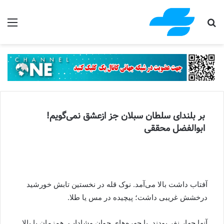
جستجو برای
منو
بر بلندای سلطان سبلان جز ازعشق نمی‌گویم!
ابوالفضل محققی
آفتاب داشت بالا می‌آمد. نوک قله در نخستین تابش خورشید
درخشش غریبی داشت؛ پیچیده در مس یا طلا.
آنها چهار نفر بودند. با چهره‌های جوان وشاداب. همزمان با بالا