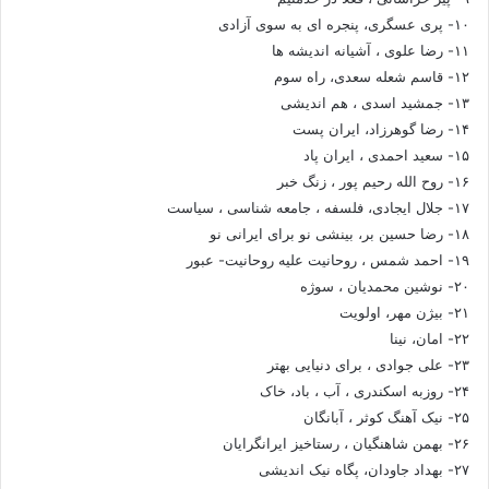
۱۰- پری عسگری، پنجره ای به سوی آزادی
۱۱- رضا علوی ، آشیانه اندیشه ها
۱۲- قاسم شعله سعدی، راه سوم
۱۳- جمشید اسدی ، هم اندیشی
۱۴- رضا گوهرزاد، ایران پست
۱۵- سعید احمدی ، ایران پاد
۱۶- روح الله رحیم پور ، زنگ خبر
۱۷- جلال ایجادی، فلسفه ، جامعه شناسی ، سیاست
۱۸- رضا حسین بر، بینشی نو برای ایرانی نو
۱۹- احمد شمس ، روحانیت علیه روحانیت- عبور
۲۰- نوشین محمدیان ، سوژه
۲۱- بیژن مهر، اولویت
۲۲- امان، نینا
۲۳- علی جوادی ، برای دنیایی بهتر
۲۴- روزبه اسکندری ، آب ، باد، خاک
۲۵- نیک آهنگ کوثر ، آبانگان
۲۶- بهمن شاهنگیان ، رستاخیز ایرانگرایان
۲۷- بهداد جاودان، پگاه نیک اندیشی