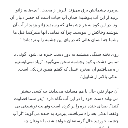
پیرمرد چشمانش برق می‌زند. لبریز از محبت. “بچه‌هایم زانو
بزنید از این آب بنوشید! همان آب حیات است که خضر دنبال آن
بود. در این کوه به هر چشمه‌ای که رسیدید زانو بزنید از آب آن
بنوشید وخاکش را ببوسید. چرا که تمامی آنها متبرکند! قبل ما
وشما چه انسان هائی که در پای این چشمه زانو نزده‌اند! ”
روی تخته سنگی مینشید به دور دست خیره می‌شود. گوئی با
تمامی دشت و کوه وچشمه سخن می‌گوید. “زیاد نمی‌ایستیم
راه می‌افتیم آن صخره عسل که گفتم همین نزدیکی است.
اندکی بالاتر از شابیل”.
آن چهار نفر، حال با هم مسابقه می‌دادند چه کسی بیشتر
می‌تواند دست خود را در این آب نگاه دارد. “پدر شما قضاوت
کنید”. صدای خنده دره را پر کرده است ونهایت نوشیدنی بی
وقفه. اندکی بعد راه می‌افتند. پیرمرد به خنده می‌گوید: “از آب
چشمه خوردید حال گرسنه‌تان خواهد شد، با خودتان چه