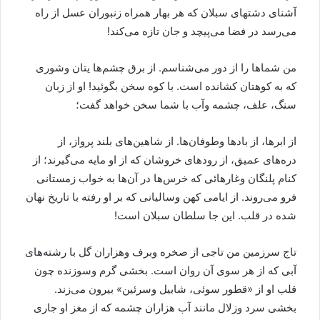
آشنای دشتهای سبلان که هر بهار همراه زنبوران عسل از راه
می‌رسد در فضا می‌پیچد و جان تازه می‌کند!
من شماها را از دور می‌شناسم. از برق چشم‌ها یتان وشوری
که به کوهتان کشانده است. با کوه سخن بگوئید! او از زبان
سنگ، علف، چشمه وآب با شما سخن خواهد گفت؛
از ابرها، از بادها وطوفان‌ها. از شاهین‌های بلند پرواز، از
دره‌های عمیق، از رودهای خروشان که از او مایه می‌گیرند؛ از
کنام پلنگان وغارهائی که خرس‌ها در آن‌ها به خواب زمستانی
فرو می‌روند. از ایامی کهن وسالیانی که بر او رفته با تاریخ نهان
شده در قلب. این جا سلطان سبلان است!
تاج سرزمین من تاجی از صخره وبرف وهزاران گل با رشته‌ها‌ی
آبی که از هر سوی آن روان است. بخشی گرم وسوزنده چون
قلب او از «قطور سوئی، شابیل وسرئین» بیرون می‌زند.
بخشی سرد وزلال مانند آب هزاران چشمه که از مغز او جاری