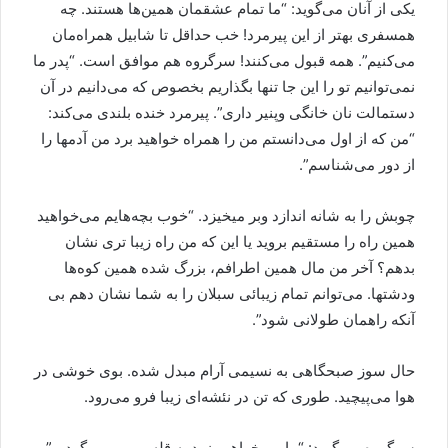
یکی از آنان می‌گوید: “ما تمام عشقمان همین‌ها‌ هستند. چه
همسفری بهتر از این پیرمرد! خب حداقل تا شابیل همراه‌مان
می‌کنیم”. همه قبول می‌کنند! سرگروه هم موافق است. “پدر ما
نمی‌توانیم تو را این جا تنها بگذاریم بخصوص که می‌دانیم در آن
دستمالت نان خانگی وپنیر داری”. پیرمرد خنده بلندی می‌کند:
“من که از اول می‌دانستم من را همراه خواهید برد من آدمها را
از دور می‌شناسم”.
چوبش را به شانه اندازد وبر میخیزد. “خوب بچه‌ها‌یم می‌خواهید
همین راه را مستقیم بروید یا این که من راه زیبا تری نشان
بدهم؟ آخر من مال همین اطرافم، بزرگ شده همین کوه‌ها
ودشتها. می‌توانم تمام زیبائی سبلان را به شما نشان دهم بی
آنکه راهمان طولانی شود”.
حال سوز صبحگاهی به نسیمی آرام مبدل شده. بوی خوشی در
هوا می‌پیچید. طوری که تن در نئشه‌ای زیبا فرو می‌رود.
سرگروه می‌گوید: “ما می‌خواهیم زود به قله برویم وبر گردیم”.