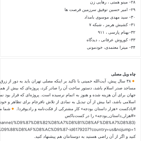
۲۸- مینو همتی ، رهایی زن
۲۹- امیر حسین توفیق سرزمین فرصت ها
۳۰- سید مهدی موسوی بامداد
۳۱- کشیش هرمز ، شبکه ۷
۳۲-بهنام پارسی ، ۹۱۱
۳۳- کوروش عرفانی ، دیدگاه
۳۴- میترا معتمدی، خودمونی
چاه ویل مصلی
۳۸ سال پیش، آیت‌الله خمینی با تاکید بر اینکه مصلی تهران باید به دور از زرق
مساجد صدر اسلام باشد، دستور ساخت آن را صادر کرد، پروژه‌ای که بیش از هم
جهان برای آن هزینه شده و هنوز به اتمام نرسیده است. پروژه‌ای که قرار بود نم
اسلامی باشد، اما بیش از آن تبدیل به نمادی از تلاش نافرجام برای تظاهر و خ
#پادکست «هزار داستان بودجه» کار مشترکی از فکت‌نامه و رادیوفردا.
شما می
«#هزار_داستان_بودجه» را در کست‌باکس
.fm/channel/%D9%87%D8%B2%D8%A7%D8%B1%D8%AF%D8%A7%D8%B3
کنید و اگر از آن راضی هستید به دوستانتان هم پیشنهاد کنید.