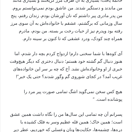
خاتمه یافت! بسیاری به آن طرف مرز گریختند و بسیاری مانند
من ماندند و دستگیر شدند. من عاشق بودم نمی‌توانستم بروم.
من پدر مادری پیر داشتم که نان آورشان بودم. زندان رفتم، پنج
سال وزمانی که برگشتم، عشقم با خانواده‌اش به آن سوی مرز
رفته بود وپدرم نیز از حیات رخت بر بسته. من بودم، مادرم
همراه چند کودک، ودرد عشقی که تا کنون بر سینه دارم.
آی کوه‌ها با شما سخنی دارم! ازدواج کردم بچه دار شدم، اما
هنوز دنبال گم گشته خود هستم؛ دنبال دختری که دیگر هیچ‌وقت
خبری از او وخانواده‌اش نشد. آخ که چه بر سر این خانواده‌های
غریب آمد؟ در کجای شوروی گم وگور شدند؟ حتی یک خبر”!
هیچ کس سخن نمی‌گوید اشگ تمامی صورت پیر مرد را
پوشانده است. ”
پسرانم آن چه تمامی این سال‌ها من را نگاه داشت همین عشق
است؛ همین خاک؛ همین قله عظیم وسر به فلک کشیده با
دره‌ها، چشمه‌ها، حکایت‌ها ونان وعسلی که خوردیم، عطر دیر