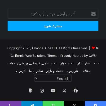
آدرس
ایمیل
خود
را
وارد
کنید
© Copyright 2026, Channel One HD, All Rights Reserved |
California Web Solutions Theme
| Proudly Hosted by
CWS
خانه
اخبار ایران
اخبار جهان
اخبار علمی, فرهنگی, ورزشی و حوادث
مقالات
تلویزیون
اقتصاد و بازار
تماس با ما
کاربران
فیس
X
یوتیوب
اینستاگرام
پی‌پال
بوک