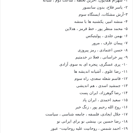
۲- یاسر فلاح، بدون سانسور
۳-آرش مشکات، ایستگاه سوم
۴- منشه امیر، یکشنبه ها با منشه
۵- محمد منظر پور ، خط قرمز ، هدلاین
۶- بهمن جلدی ، پولیتیکس
۷- پیمان عارف ، مرور
۸- حسن اعتمادی ، رمز پیروزی
۹- پیر خراسانی ، فعلا در خدمتیم
۱۰- پری عسگری، پنجره ای به سوی آزادی
۱۱- رضا علوی ، آشیانه اندیشه ها
۱۲- قاسم شعله سعدی، راه سوم
۱۳- جمشید اسدی ، هم اندیشی
۱۴- رضا گوهرزاد، ایران پست
۱۵- سعید احمدی ، ایران پاد
۱۶- روح الله رحیم پور ، زنگ خبر
۱۷- جلال ایجادی، فلسفه ، جامعه شناسی ، سیاست
۱۸- رضا حسین بر، بینشی نو برای ایرانی نو
۱۹- احمد شمس ، روحانیت علیه روحانیت- عبور