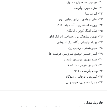
۲۰- نوشین محمدیان ، سوژه
۲۱- بیژن مهر، اولویت
۲۲- امان، نینا
۲۳- علی جوادی ، برای دنیایی بهتر
۲۴- روزبه اسکندری ، آب ، باد، خاک
۲۵- نیک آهنگ کوثر ، آبانگان
۲۶- بهمن شاهنگیان ، رستاخیز ایرانگرایان
۲۷- بهداد جاودان، پگاه نیک اندیشی
۲۸- مینو همتی ، رهایی زن
۲۹- امیر حسین توفیق سرزمین فرصت ها
۳۰- سید مهدی موسوی بامداد
۳۱- کشیش هرمز ، شبکه ۷
۳۲-بهنام پارسی ، ۹۱۱
۳۳- کوروش عرفانی ، دیدگاه
۳۴- میترا معتمدی، خودمونی
چاه ویل مصلی