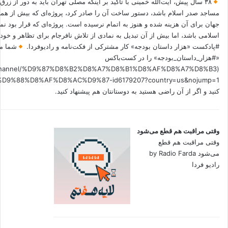
۳۸ سال پیش، آیت‌الله خمینی با تاکید بر اینکه مصلی تهران باید به دور از زرق
مساجد صدر اسلام باشد، دستور ساخت آن را صادر کرد، پروژه‌ای که بیش از هم
جهان برای آن هزینه شده و هنوز به اتمام نرسیده است. پروژه‌ای که قرار بود نم
اسلامی باشد، اما بیش از آن تبدیل به نمادی از تلاش نافرجام برای تظاهر و خ
#پادکست «هزار داستان بودجه» کار مشترکی از فکت‌نامه و رادیوفردا.
شما می
«#هزار_داستان_بودجه» را در کست‌باکس
.fm/channel/%D9%87%D8%B2%D8%A7%D8%B1%D8%AF%D8%A7%D8%B3
کنید و اگر از آن راضی هستید به دوستانتان هم پیشنهاد کنید.
وقتی مراقبت هم قطع می‌شود
وقتی مراقبت هم قطع
می‌شود by Radio Farda
رادیو فردا