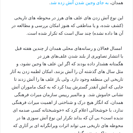
همدان،
به جای وجین شدن آتش زده شد
.
این نوع آتش زدن های علف های هرز در محوطه های تاریخی
(کشف شده، و یا مناطقی که هنوز امکان بررسی و مطالعه در
آن ها داده نشده) چند سال است که تکرار شده است.
امسال فعالان و رسانه‌های محلی همدان از چندین هفته قبل
با انتشار تصاویری از بلند شدن علف‌های هرز در
هگمتانه هشدار داده بودند که اگر این علف ها وجین نشود، و
مثل سال های گذشته آن را آتش بزنند، امکان لطمه زدن به آثار
تاریخی این منطقه وجود دارد. ولی باز علف ها را آتش زدند تا
جایی که آتش آنقدر گسترش پیدا کرد که به کمک ماموران آتش
نشانی خاموش شد. و مالمیر رییس سازمان میراث فرهنگی
همدان، که انگار هیچ درک و شناختی از اهمیت میراث فرهنگی
ندارد، با خوشحالی اعلام کرد که «خوشبختانه کسی صدمه ای
ندیده است» بی آن که بداند تکرار این نوع آتش سوزی ها در
محوطه های تاریخی می تواند اثرات ویرانگرانه ای بر آثاری که