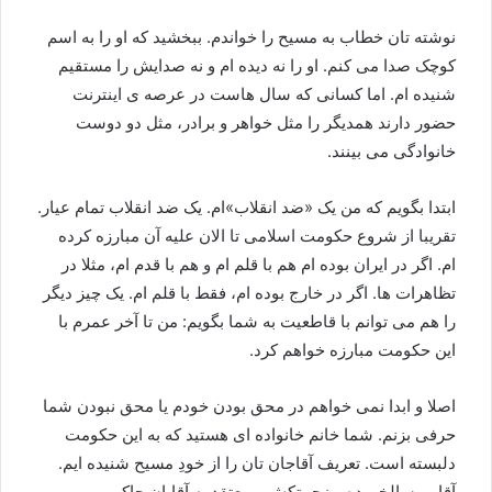
نوشته تان خطاب به مسیح را خواندم. ببخشید که او را به اسم
کوچک صدا می کنم. او را نه دیده ام و نه صدایش را مستقیم
شنیده ام. اما کسانی که سال هاست در عرصه ی اینترنت
حضور دارند همدیگر را مثل خواهر و برادر، مثل دو دوست
خانوادگی می بینند.
ابتدا بگویم که من یک «ضد انقلاب»ام. یک ضد انقلاب تمام عیار.
تقریبا از شروع حکومت اسلامی تا الان علیه آن مبارزه کرده
ام. اگر در ایران بوده ام هم با قلم ام و هم با قدم ام، مثلا در
تظاهرات ها. اگر در خارج بوده ام، فقط با قلم ام. یک چیز دیگر
را هم می توانم با قاطعیت به شما بگویم: من تا آخر عمرم با
این حکومت مبارزه خواهم کرد.
اصلا و ابدا نمی خواهم در محق بودن خودم یا محق نبودن شما
حرفی بزنم. شما خانم خانواده ای هستید که به این حکومت
دلبسته است. تعریف آقاجان تان را از خودِ مسیح شنیده ایم.
آقایی سالخورده و زحمتکش و معتقد به آقایان حاکم.