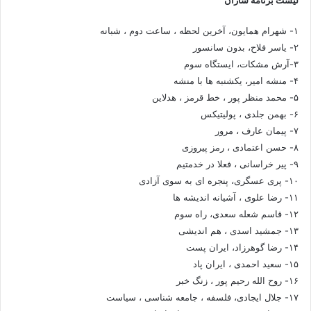
۱- شهرام همایون، آخرین لحظه ، ساعت دوم ، شبانه
۲- یاسر فلاح، بدون سانسور
۳-آرش مشکات، ایستگاه سوم
۴- منشه امیر، یکشنبه ها با منشه
۵- محمد منظر پور ، خط قرمز ، هدلاین
۶- بهمن جلدی ، پولیتیکس
۷- پیمان عارف ، مرور
۸- حسن اعتمادی ، رمز پیروزی
۹- پیر خراسانی ، فعلا در خدمتیم
۱۰- پری عسگری، پنجره ای به سوی آزادی
۱۱- رضا علوی ، آشیانه اندیشه ها
۱۲- قاسم شعله سعدی، راه سوم
۱۳- جمشید اسدی ، هم اندیشی
۱۴- رضا گوهرزاد، ایران پست
۱۵- سعید احمدی ، ایران پاد
۱۶- روح الله رحیم پور ، زنگ خبر
۱۷- جلال ایجادی، فلسفه ، جامعه شناسی ، سیاست