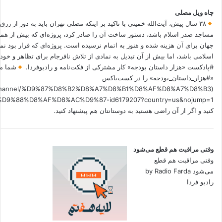
چاه ویل مصلی
۳۸ سال پیش، آیت‌الله خمینی با تاکید بر اینکه مصلی تهران باید به دور از زرق
مساجد صدر اسلام باشد، دستور ساخت آن را صادر کرد، پروژه‌ای که بیش از هم
جهان برای آن هزینه شده و هنوز به اتمام نرسیده است. پروژه‌ای که قرار بود نم
اسلامی باشد، اما بیش از آن تبدیل به نمادی از تلاش نافرجام برای تظاهر و خ
#پادکست «هزار داستان بودجه» کار مشترکی از فکت‌نامه و رادیوفردا.
شما می
«#هزار_داستان_بودجه» را در کست‌باکس
.fm/channel/%D9%87%D8%B2%D8%A7%D8%B1%D8%AF%D8%A7%D8%B3
کنید و اگر از آن راضی هستید به دوستانتان هم پیشنهاد کنید.
وقتی مراقبت هم قطع می‌شود
وقتی مراقبت هم قطع
می‌شود by Radio Farda
رادیو فردا