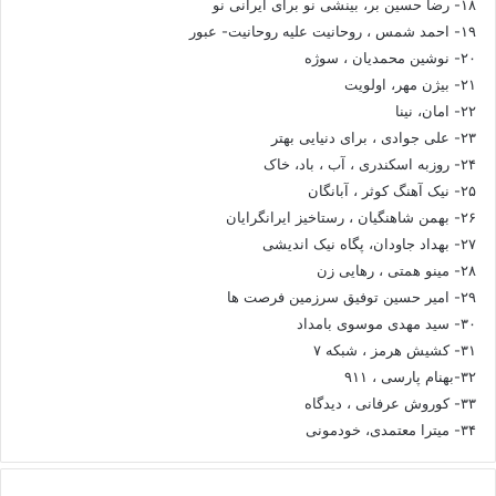
۱۸- رضا حسین بر، بینشی نو برای ایرانی نو
۱۹- احمد شمس ، روحانیت علیه روحانیت- عبور
۲۰- نوشین محمدیان ، سوژه
۲۱- بیژن مهر، اولویت
۲۲- امان، نینا
۲۳- علی جوادی ، برای دنیایی بهتر
۲۴- روزبه اسکندری ، آب ، باد، خاک
۲۵- نیک آهنگ کوثر ، آبانگان
۲۶- بهمن شاهنگیان ، رستاخیز ایرانگرایان
۲۷- بهداد جاودان، پگاه نیک اندیشی
۲۸- مینو همتی ، رهایی زن
۲۹- امیر حسین توفیق سرزمین فرصت ها
۳۰- سید مهدی موسوی بامداد
۳۱- کشیش هرمز ، شبکه ۷
۳۲-بهنام پارسی ، ۹۱۱
۳۳- کوروش عرفانی ، دیدگاه
۳۴- میترا معتمدی، خودمونی