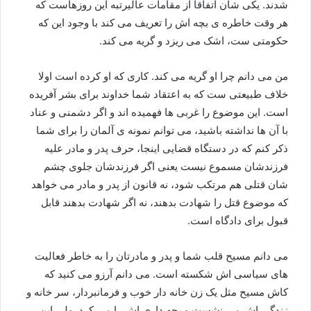
شدند. یکی شان اتفاقا از مقامات عالیرتبه این روزهاست که
هر وقت خاطره ی بچه اش را تعریف می کند با وجود این که
حکومتی ست، اشک می ریزد و گریه می کند.
من می دانم چرا او گریه می کند. کاری که او کرده است اولا
خلاف طبیعتی ست که به اعتقاد شما خداوند برای بشر آفریده
است. این موضوع را غربی ها فهمیده اند و اگر دشمنی و عناد
با آن ها نداشته باشید، می توانم نمونه ی آلمان را برای شما
ذکر کنم که در دستگاه قضایی اینجا، حرف پدر و مادر علیه
فرزندشان مسموع نیست یعنی اگر فرزندشان جلوی چشم
شان قتلی هم مرتکب شود، نه قانون از پدر و مادر می خواهد
که موضوع قتل را شهادت بدهند، نه اگر شهادت بدهند قابل
قبول برای دادگاه است.
می دانم مسیح قلب شما و پدر و مادرتان را به خاطر فعالیت
های سیاسی اش شکسته است. می دانم آرزو می کنید که
کاش مسیح مثل یک زن خانه دار خوب و فرمانبردار، سر خانه و
زندگی اش می نشست و بچه داری اش را می کرد. ولی این