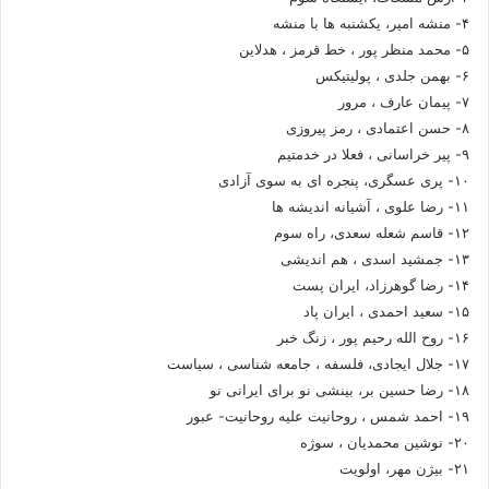
۴- منشه امیر، یکشنبه ها با منشه
۵- محمد منظر پور ، خط قرمز ، هدلاین
۶- بهمن جلدی ، پولیتیکس
۷- پیمان عارف ، مرور
۸- حسن اعتمادی ، رمز پیروزی
۹- پیر خراسانی ، فعلا در خدمتیم
۱۰- پری عسگری، پنجره ای به سوی آزادی
۱۱- رضا علوی ، آشیانه اندیشه ها
۱۲- قاسم شعله سعدی، راه سوم
۱۳- جمشید اسدی ، هم اندیشی
۱۴- رضا گوهرزاد، ایران پست
۱۵- سعید احمدی ، ایران پاد
۱۶- روح الله رحیم پور ، زنگ خبر
۱۷- جلال ایجادی، فلسفه ، جامعه شناسی ، سیاست
۱۸- رضا حسین بر، بینشی نو برای ایرانی نو
۱۹- احمد شمس ، روحانیت علیه روحانیت- عبور
۲۰- نوشین محمدیان ، سوژه
۲۱- بیژن مهر، اولویت