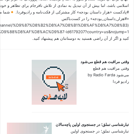
اسلامی باشد، اما بیش از آن تبدیل به نمادی از تلاش نافرجام برای تظاهر و خ
#پادکست «هزار داستان بودجه» کار مشترکی از فکت‌نامه و رادیوفردا.
شما می
«#هزار_داستان_بودجه» را در کست‌باکس
.fm/channel/%D9%87%D8%B2%D8%A7%D8%B1%D8%AF%D8%A7%D8%B3
کنید و اگر از آن راضی هستید به دوستانتان هم پیشنهاد کنید.
وقتی مراقبت هم قطع می‌شود
وقتی مراقبت هم قطع
می‌شود by Radio Farda
رادیو فردا
تبارشناسی تملق؛ در جستجوی اولین‌ پاچه‌مالان
تبارشناسی تملق؛ در جستجوی اولین‌