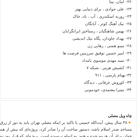
۲۲- امان، نینا
۲۳- علی جوادی ، برای دنیایی بهتر
۲۴- روزبه اسکندری ، آب ، باد، خاک
۲۵- نیک آهنگ کوثر ، آبانگان
۲۶- بهمن شاهنگیان ، رستاخیز ایرانگرایان
۲۷- بهداد جاودان، پگاه نیک اندیشی
۲۸- مینو همتی ، رهایی زن
۲۹- امیر حسین توفیق سرزمین فرصت ها
۳۰- سید مهدی موسوی بامداد
۳۱- کشیش هرمز ، شبکه ۷
۳۲-بهنام پارسی ، ۹۱۱
۳۳- کوروش عرفانی ، دیدگاه
۳۴- میترا معتمدی، خودمونی
چاه ویل مصلی
۳۸ سال پیش، آیت‌الله خمینی با تاکید بر اینکه مصلی تهران باید به دور از زرق
مساجد صدر اسلام باشد، دستور ساخت آن را صادر کرد، پروژه‌ای که بیش از هم
جهان برای آن هزینه شده و هنوز به اتمام نرسیده است. پروژه‌ای که قرار بود نم