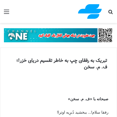
جستجو برای
منو
تبریک به رفقای چپ به خاطر تقسیم دریای خزر!؛
ف. م. سخن
صبحانه با «ف. م. سخن»
رفقا سلام!… ببخشید دُبرِیه اوترا!