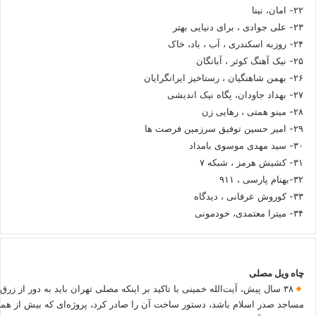
۲۲- امان، نینا
۲۳- علی جوادی ، برای دنیایی بهتر
۲۴- روزبه اسکندری ، آب ، باد، خاک
۲۵- نیک آهنگ کوثر ، آبانگان
۲۶- بهمن شاهنگیان ، رستاخیز ایرانگرایان
۲۷- بهداد جاودان، پگاه نیک اندیشی
۲۸- مینو همتی ، رهایی زن
۲۹- امیر حسین توفیق سرزمین فرصت ها
۳۰- سید مهدی موسوی بامداد
۳۱- کشیش هرمز ، شبکه ۷
۳۲-بهنام پارسی ، ۹۱۱
۳۳- کوروش عرفانی ، دیدگاه
۳۴- میترا معتمدی، خودمونی
چاه ویل مصلی
۳۸ سال پیش، آیت‌الله خمینی با تاکید بر اینکه مصلی تهران باید به دور از زرق
مساجد صدر اسلام باشد، دستور ساخت آن را صادر کرد، پروژه‌ای که بیش از هم