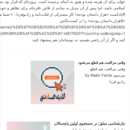
جهان برای آن هزینه شده و هنوز به اتمام نرسیده است. پروژه‌ای که قرار بود نم
اسلامی باشد، اما بیش از آن تبدیل به نمادی از تلاش نافرجام برای تظاهر و خ
#پادکست «هزار داستان بودجه» کار مشترکی از فکت‌نامه و رادیوفردا.
شما می
«#هزار_داستان_بودجه» را در کست‌باکس
.fm/channel/%D9%87%D8%B2%D8%A7%D8%B1%D8%AF%D8%A7%D8%B3
کنید و اگر از آن راضی هستید به دوستانتان هم پیشنهاد کنید.
وقتی مراقبت هم قطع می‌شود
وقتی مراقبت هم قطع
می‌شود by Radio Farda
رادیو فردا
تبارشناسی تملق؛ در جستجوی اولین‌ پاچه‌مالان
تبارشناسی تملق؛ در جستجوی اولین‌