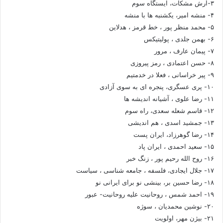
۳-آرش مشکات، ایستگاه سوم
۴- منشه امیر، یکشنبه ها با منشه
۵- محمد منظر پور ، خط قرمز ، هدلاین
۶- بهمن جلدی ، پولیتیکس
۷- پیمان عارف ، مرور
۸- حسن اعتمادی ، رمز پیروزی
۹- پیر خراسانی ، فعلا در خدمتیم
۱۰- پری عسگری، پنجره ای به سوی آزادی
۱۱- رضا علوی ، آشیانه اندیشه ها
۱۲- قاسم شعله سعدی، راه سوم
۱۳- جمشید اسدی ، هم اندیشی
۱۴- رضا گوهرزاد، ایران پست
۱۵- سعید احمدی ، ایران پاد
۱۶- روح الله رحیم پور ، زنگ خبر
۱۷- جلال ایجادی، فلسفه ، جامعه شناسی ، سیاست
۱۸- رضا حسین بر، بینشی نو برای ایرانی نو
۱۹- احمد شمس ، روحانیت علیه روحانیت- عبور
۲۰- نوشین محمدیان ، سوژه
۲۱- بیژن مهر، اولویت