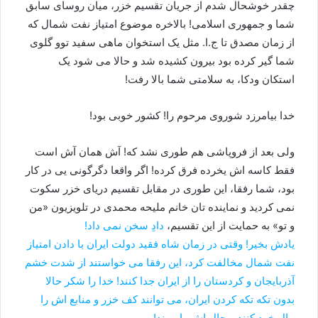
چقدر خوشحال شدم از جریان تقسیم خزر، میان روسای سابق
شما و جمهوری اسلامی! بالاخره موضوع امتیاز نفت شمال که
از زمان مصدق تا ج.ا. مثل یک استخوان ماهی سفید توو گلوی
شما گیر کرده بود بیرون کشیده شد و حالا می شود یک
استکان ودکا، به سلامتی شما بالا رفت!
خدا بیامرزد شوروی مرحوم را! کشور خوبی بود!
ولی بعد از فروپاشی هم طوری نشد که! آش همان آش است
فقط کاسه اش یخرده فرق کرده! اگر واقعا دگرگونی یی در کار
بود، شما رفقا، این طوری در مقابل تقسیم دریای خزر سکوت
نمی کردید و نماینده تان خانم ملیحه محمدی در تلویزیون «من
و تو» به حمایت از این تقسیم،
دادِ سخن نمی داد!
یادش بخیر! وقتی در زمان شاه فقید دولت ایران با دادن امتیاز
نفت شمال مخالفت کرد، این رفقا می خواستند از شدت خشم
آذربایجان و کردستان را از ایران جدا کنند! خدا را شکر حالا
بدون تکه تکه کردن ایران، می توانند کف خزر و منابع اش را
مال خود کنند و حال اش را ببرند!