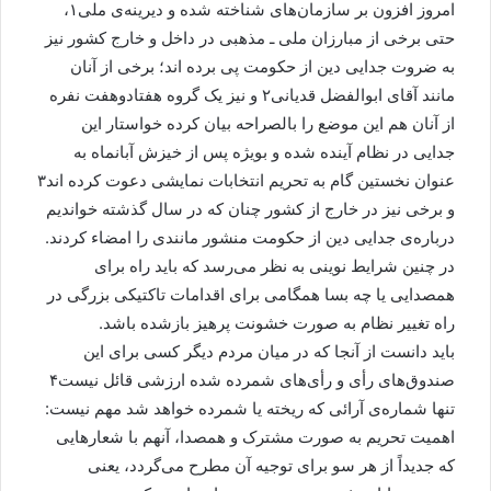
امروز افزون بر سازمان‌های شناخته شده و دیرینه‌ی ملی۱،
حتی برخی از مبارزان ملی ـ مذهبی در داخل و خارج کشور نیز
به ضروت جدایی دین از حکومت پی برده اند؛ برخی از آنان
مانند آقای ابوالفضل قدیانی۲ و نیز یک گروه هفتادوهفت نفره
از آنان هم این موضع را بالصراحه بیان کرده خواستار این
جدایی در نظام آینده شده و بویژه پس از خیزش آبانماه به
عنوان نخستین گام به تحریم انتخابات نمایشی دعوت کرده اند۳
و برخی نیز در خارج از کشور چنان که در سال گذشته خواندیم
درباره‌ی جدایی دین از حکومت منشور مانندی را امضاء کردند.
در چنین شرایط نوینی به نظر می‌رسد که باید راه برای
همصدایی یا چه بسا همگامی برای اقدامات تاکتیکی بزرگی در
راه تغییر نظام به صورت خشونت پرهیز بازشده باشد.
باید دانست از آنجا که در میان مردم دیگر کسی برای این
صندوق‌های رأی و رأی‌های شمرده شده ارزشی قائل نیست۴
تنها شماره‌ی آرائی که ریخته یا شمرده خواهد شد مهم نیست:
اهمیت تحریم به صورت مشترک و همصدا، آنهم با شعارهایی
که جدیداً از هر سو برای توجیه آن مطرح می‌گردد، یعنی