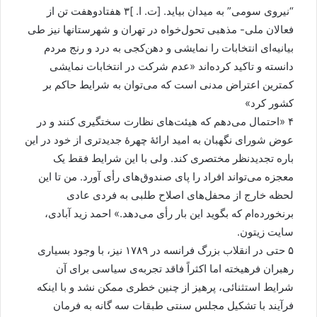
“نیروی سومی” به میدان بیاید. [ت. ا. ]۳ هفتادوهفت تن از
فعالان ملی- مذهبی تحول‌خواه در تهران و شهرستان‍ها نیز طی
بیانیه‌ای انتخابات را نمایشی و دهن‌کجی به درد و رنج مردم
دانسته و تاکید کرده‌اند «عدم شرکت در انتخابات نمایشی
کمترین اعتراض مدنی است که می‌توان به شرایط حاکم بر
کشور کرد»
۴ «احتمال می‌دهم که هیئت‌های نظارت سختگیری کنند و در
عوض شورای نگهبان به امید ارائۀ چهرۀ جدیدتری از خود در این
باره تجدیدنظر مختصری کند. ولی با این شرایط فقط یک
معجزه می‌تواند افراد را پای صندوق‌های رأی آورد. من تا این
لحظه خارج از محفل‌های اصلاح طلبی به فردی عادی
برنخورده‌ام که بگوید این بار رأی می‌دهد.» احمد زید آبادی،
سایت زیتون.
۵ حتی در انقلاب بزرگ فرانسه در ۱۷۸۹ نیز، با وجود بسیاری
رهبران فرهیخته اما اکثراً فاقد تجربه‌ی سیاسی برای آن
شرایط استثنائی، پرهیز از چنین خطری ممکن نشد و با اینکه
فرآیند با تشکیل مجلس سنتی طبقات سه گانه به فرمان