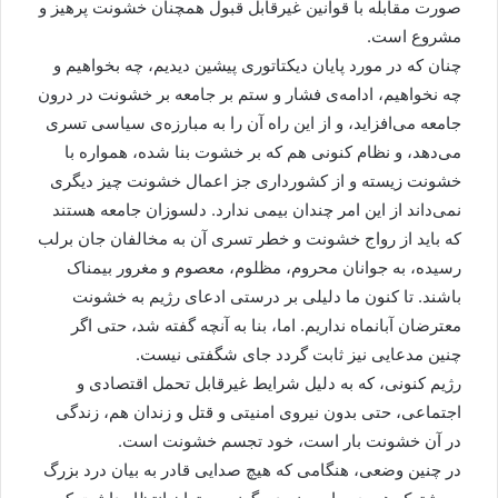
صورت مقابله با قوانین غیرقابل قبول همچنان خشونت پرهیز و
مشروع است.
چنان که در مورد پایان دیکتاتوری پیشین دیدیم، چه بخواهیم و
چه نخواهیم، ادامه‌ی فشار و ستم بر جامعه بر خشونت در درون
جامعه می‌افزاید، و از این راه آن را به مبارزه‌ی سیاسی تسری
می‌دهد، و نظام کنونی هم که بر خشوت بنا شده، همواره با
خشونت زیسته و از کشورداری جز اعمال خشونت چیز دیگری
نمی‌داند از این امر چندان بیمی ندارد. دلسوزان جامعه هستند
که باید از رواج خشونت و خطر تسری آن به مخالفان جان برلب
رسیده، به جوانان محروم، مظلوم، معصوم و مغرور بیمناک
باشند. تا کنون ما دلیلی بر درستی ادعای رژیم به خشونت
معترضان آبانماه نداریم. اما، بنا به آنچه گفته شد، حتی اگر
چنین مدعایی نیز ثابت گردد جای شگفتی نیست.
رژیم کنونی، که به دلیل شرایط غیرقابل تحمل اقتصادی و
اجتماعی، حتی بدون نیروی امنیتی و قتل و زندان هم، زندگی
در آن خشونت بار است، خود تجسم خشونت است.
در چنین وضعی، هنگامی که هیچ صدایی قادر به بیان درد بزرگ