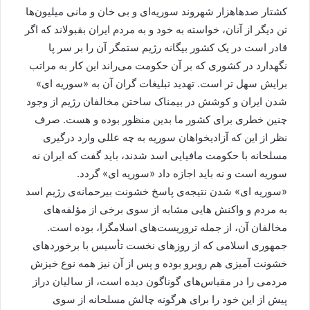
کشتار صدهاهزار شهروند سوریه‌ای و بی خان و مانی میلیون‌ها
تن دیگر از آنان، خواسته به خود و به مردم ایران بقبولاند که اگر
قادر است در یک کشور بیگانه رژیم ستمگر آن را بر سر پا
نگهدارد در کشوری که بر آن حکومت می‌راند این کار به مراتب
برایش سهل تر است. تهدید تبلیغات گران آن به «سوریه ای»
شدن ایران و کوشش در بیمناک ساختن مخالفان رژیم از وجود
چنین خطری برای کشور ما بدین منظور بوده و هست. صرف
نظر از این که آزادیخواهان سوریه به چه عللی وارد درگیری
مسلحانه با حکومت مافیایی اسد شدند، باید گفت که ایران نه
سوریه است و نه باید اجازه داد «سوریه ای» گردد.
«سوریه ای» شدن نتیجه‌ی پاسخ خشونت بیرحمانه‌ی رژیم اسد
به مردم و واکنش هایی مشابه از سوی برخی از مؤلفه‌های
مخالفان آن، از جمله تروریست‌های اسلامگرا، بوده است.
جمهوری اسلامی که از روزهای نخست تأسیس با برخوردهای
خشونت آمیزی هم روبرو بوده و پس از آن نیز همه نوع خیزش
مردمی را در مقیاس‌های گوناگون دیده است، از سالیان دراز
پیش از این خود را برای هرگونه چالش مسلحانه از سوی