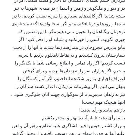
تیرباران چشم بسته‌ی آدمکشان ما دچار و کشته شدند؛ اگر از
در و دیوار و هلیکوپتر و زمین و آسمان در همه‌ی شهرها به تیر
بسته شدید؛ اگر کالبدهای بسیاری را سربه نیست کردیم، یا در
سدها و رودها و دریا افکندیم؛ و اگر به خانواده‌ها گفتیم جنازه‌ی
نوجونان بیگناهتان را تحویل نمی‌دهیم مگر با این تضمین که
چیزی نگویید، کسی را خبرنکنید و شبانه او را دفن کنید؛ اگر
مانع پذیرش مجروحان در بیمارستان‌ها شدیم یا آنها را از تخت
بیمارستان بیرون کشیدیم و به نقاط نامعلوم بردیم یا سربه
نیست کردیم؛ اگر راه تماس و اطلاع رسانی شما با یکدیگر را
بستیم، اگر هزاران نفر را به زندان‌ها بردیم و برای گرفتن
اعتراف اجباری به زیر شکنجه انداختیم، اگر آمار کشتگان را
پنهان می‌کنیم، اگر بیشرمانه نزدیکان داغدار کشته شدگان را
نیز به زندان می‌بریم تا از سوگواری چهلم آنان جلوگیری شود…
اینها هیچیک مهم نیست!
باز هم بیایید و رأی بدهید!
به ما رأی دهید تا بار آینده بهتر و بیشتر بکشیم.
پس از کشتار خونین اخیر افشاگری علیه نظام و رهبر آن و لعن
علیه آنها به حق دامنه‌ای باز هم وسیعتر یافته و از تحلیل گرفته