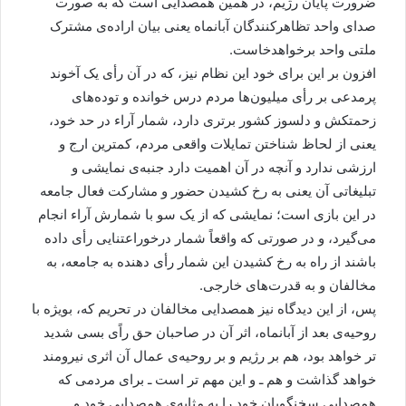
ضرورت پایان رژیم، در همین همصدایی است که به صورت
صدای واحد تظاهرکنندگان آبانماه یعنی بیان اراده‌ی مشترک
ملتی واحد برخواهدخاست.
افزون بر این برای خود این نظام نیز، که در آن رأی یک آخوند
پرمدعی بر رأی میلیون‌ها مردم درس خوانده و توده‌های
زحمتکش و دلسوز کشور برتری دارد، شمار آراء در حد خود،
یعنی از لحاظ شناختن تمایلات واقعی مردم، کمترین ارج و
ارزشی ندارد و آنچه در آن اهمیت دارد جنبه‌ی نمایشی و
تبلیغاتی آن یعنی به رخ کشیدن حضور و مشارکت فعال جامعه
در این بازی است؛ نمایشی که از یک سو با شمارش آراء انجام
می‌گیرد، و در صورتی که واقعاً شمار درخوراعتنایی رأی داده
باشند از راه به رخ کشیدن این شمار رأی دهنده به جامعه، به
مخالفان و به قدرت‌های خارجی.
پس، از این دیدگاه نیز همصدایی مخالفان در تحریم که، بویژه با
روحیه‌ی بعد از آبانماه، اثر آن در صاحبان حق راًی بسی شدید
تر خواهد بود، هم بر رژیم و بر روحیه‌ی عمال آن اثری نیرومند
خواهد گذاشت و هم ـ و این مهم تر است ـ برای مردمی که
همصدایی سخنگویان خود را به مثابه‌ی همصدایی خود و