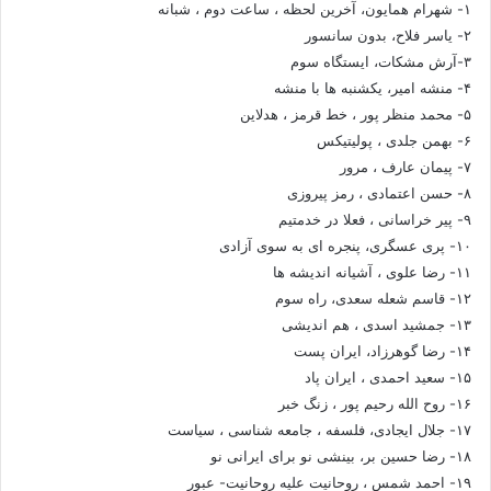
۱- شهرام همایون، آخرین لحظه ، ساعت دوم ، شبانه
۲- یاسر فلاح، بدون سانسور
۳-آرش مشکات، ایستگاه سوم
۴- منشه امیر، یکشنبه ها با منشه
۵- محمد منظر پور ، خط قرمز ، هدلاین
۶- بهمن جلدی ، پولیتیکس
۷- پیمان عارف ، مرور
۸- حسن اعتمادی ، رمز پیروزی
۹- پیر خراسانی ، فعلا در خدمتیم
۱۰- پری عسگری، پنجره ای به سوی آزادی
۱۱- رضا علوی ، آشیانه اندیشه ها
۱۲- قاسم شعله سعدی، راه سوم
۱۳- جمشید اسدی ، هم اندیشی
۱۴- رضا گوهرزاد، ایران پست
۱۵- سعید احمدی ، ایران پاد
۱۶- روح الله رحیم پور ، زنگ خبر
۱۷- جلال ایجادی، فلسفه ، جامعه شناسی ، سیاست
۱۸- رضا حسین بر، بینشی نو برای ایرانی نو
۱۹- احمد شمس ، روحانیت علیه روحانیت- عبور