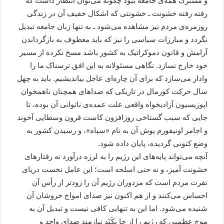
و مشترک همه‌ی جامعه نبود چگونه می‌توان انتظار داشت که
رفته رفته خشونت ـ خشونتی که اشکال خفیف آن در زندگی
روزمره‌ی مردم نیز مشاهده می‌شود ـ به تنها زبان جامعه تبدیل
نگردد و مبارزات سیاسی را نیز که باید معطوف به بازگرداندن
آرامش و قانون دموکراتیک به کشور باشد مسخ نکرده از مسیر
خود خارج نسازد. نگاهی مسئولانه به این افق ترسناک ما را
وادار می‌سازد که برای آن چاره‌ای عاجل بیاندیشیم. باید به چهل
سال حرکت کورمال در تاریکی که صداهای همچنان ناهمخوان
اپوزیسیون آزادیخواه واقعی علت عمده‌ی ناتوانی آن بوده، تا
جایی که سبب گستاخی روزافزون کاست قرون وسطایی آخوند
و اجامر اونیفورم پوش آن به نام «سپاه»، و رسیدن کشور به
وضع کنونی گردیده، پایان داده شود.
آنچه می‌تواند پایه‌های این رژیم را به لرزه درآورد نه رفتارهای
خشونت آمیز، و نه حتی اسلحه است؛ این عامل نخست دریای
نفرت مردم است که مزدوران رژیم آن را زودتر از رأس آن
احساس می‌کنند و از هم اکنون نیز صدای امواج خروشان آن
شنیده می‌شود. اما این به تنهایی کافی نیست و تبدیل آن به
موج عظمیی که رژیم را از جا بکَنَد نیازمند صدای واحد و