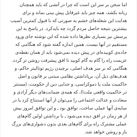
اما سخن بر سر این است که چرا در آتشی که باید همچنان
زبانه بکشد، همه چیز باید غیرقابل پیش بینی بماند و برای
هدایت این شعله‌های خشم به صورتی که با قبول کمترین آسیب
بیشترین نتیجه حاصل مردم گردد چه بایدکرد. در پاسخ به این
پرسش نیز بسیاری نظرها داده شده که این نوشته جای ورود
مستقیم در آنها نیست. همین اندازه گفته شود که هنگامی که
جاده‌ی کوبیده‌ای در پیش دیده نمی‌شود باید از همان نقطه‌ی
عزیمت راه را گام به گام کوبید تا افق پیشرفت روشن تر گردد.
هنگامی که بر سر هدف اصلی، برچیدن رژیم توتالیتر حاکم، و
هدف‌های ذیل آن، برپاداشتن نظامی مبتنی بر قانون و اصل
حاکمیت ملت یا دموکراسی، و جدایی دین از حکومت، (مستتر
در حاکمیت واقعی ملت!)، که همه‌ی ضمانت‌های دیگر آزادی و
سعادت و عدالت اجتماعی را می‌توان از آنها استنتاج کرد یا در
سایه‌ی آنها عملی ساخت، توافق بود ـ و این توافق امروز بیش
از هر زمان در افق دیده می‌شود ـ با برداشتن اولین گام‌های
عملی مشترک راه برای گام‌های بعدی بدون دشواری‌های بزرگ
باز و روشن خواهد شد.