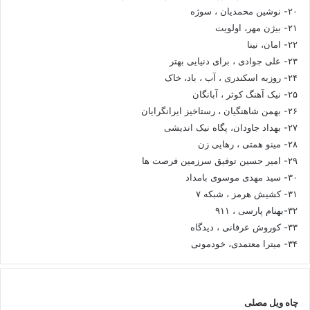
۲۰- نوشین محمدیان ، سوژه
۲۱- بیژن مهر، اولویت
۲۲- امان، نینا
۲۳- علی جوادی ، برای دنیایی بهتر
۲۴- روزبه اسکندری ، آب ، باد، خاک
۲۵- نیک آهنگ کوثر ، آبانگان
۲۶- بهمن شاهنگیان ، رستاخیز ایرانگرایان
۲۷- بهداد جاودان، پگاه نیک اندیشی
۲۸- مینو همتی ، رهایی زن
۲۹- امیر حسین توفیق سرزمین فرصت ها
۳۰- سید مهدی موسوی بامداد
۳۱- کشیش هرمز ، شبکه ۷
۳۲-بهنام پارسی ، ۹۱۱
۳۳- کوروش عرفانی ، دیدگاه
۳۴- میترا معتمدی، خودمونی
چاه ویل مصلی