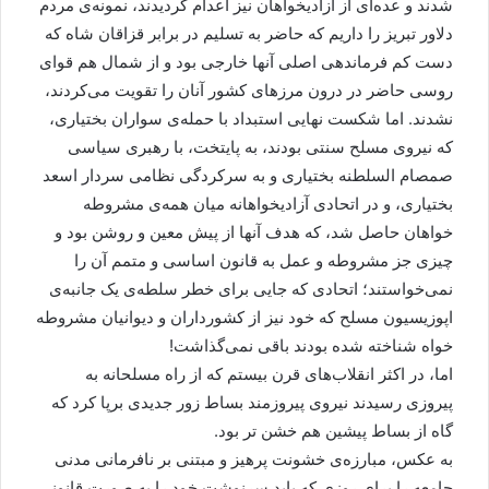
شدند و عده‌ای از آزادیخواهان نیز اعدام گردیدند، نمونه‌ی مردم
دلاور تبریز را داریم که حاضر به تسلیم در برابر قزاقان شاه که
دست کم فرماندهی اصلی آنها خارجی بود و از شمال هم قوای
روسی حاضر در درون مرزهای کشور آنان را تقویت می‌کردند،
نشدند. اما شکست نهایی استبداد با حمله‌ی سواران بختیاری،
که نیروی مسلح سنتی بودند، به پایتخت، با رهبری سیاسی
صمصام السلطنه بختیاری و به سرکردگی نظامی سردار اسعد
بختیاری، و در اتحادی آزادیخواهانه میان همه‌ی مشروطه
خواهان حاصل شد، که هدف آنها از پیش معین و روشن بود و
چیزی جز مشروطه و عمل به قانون اساسی و متمم آن را
نمی‌خواستند؛ اتحادی که جایی برای خطر سلطه‌ی یک جانبه‌ی
اپوزیسیون مسلح که خود نیز از کشورداران و دیوانیان مشروطه
خواه شناخته شده بودند باقی نمی‌گذاشت!
اما، در اکثر انقلاب‌های قرن بیستم که از راه مسلحانه به
پیروزی رسیدند نیروی پیروزمند بساط زور جدیدی برپا کرد که
گاه از بساط پیشین هم خشن تر بود.
به عکس، مبارزه‌ی خشونت پرهیز و مبتنی بر نافرمانی مدنی
جامعه را برای روزی که باید سرنوشت خود را به صورت قانونی