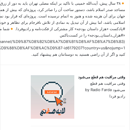
۳۸ سال پیش، آیت‌الله خمینی با تاکید بر اینکه مصلی تهران باید به دور از زرق
مساجد صدر اسلام باشد، دستور ساخت آن را صادر کرد، پروژه‌ای که بیش از هم
جهان برای آن هزینه شده و هنوز به اتمام نرسیده است. پروژه‌ای که قرار بود نم
اسلامی باشد، اما بیش از آن تبدیل به نمادی از تلاش نافرجام برای تظاهر و خ
#پادکست «هزار داستان بودجه» کار مشترکی از فکت‌نامه و رادیوفردا.
شما می
«#هزار_داستان_بودجه» را در کست‌باکس
.fm/channel/%D9%87%D8%B2%D8%A7%D8%B1%D8%AF%D8%A7%D8%B3
کنید و اگر از آن راضی هستید به دوستانتان هم پیشنهاد کنید.
وقتی مراقبت هم قطع می‌شود
وقتی مراقبت هم قطع
می‌شود by Radio Farda
رادیو فردا