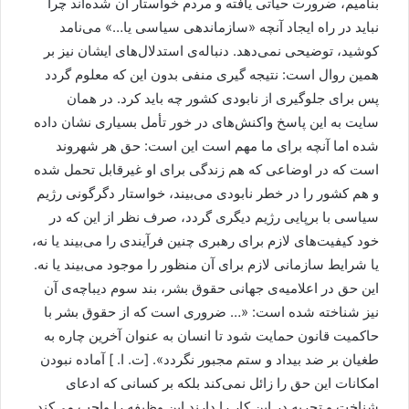
بنامیم، ضرورت حیاتی یافته و مردم خواستار آن شده‌اند چرا
نباید در راه ایجاد آنچه «سازماندهی سیاسی یا…» می‌نامد
کوشید، توضیحی نمی‌دهد. دنباله‌ی استدلال‌های ایشان نیز بر
همین روال است: نتیجه گیری منفی بدون این که معلوم گردد
پس برای جلوگیری از نابودی کشور چه باید کرد. در همان
سایت به این پاسخ واکنش‌های در خور تأمل بسیاری نشان داده
شده اما آنچه برای ما مهم است این است: حق هر شهروند
است که در اوضاعی که هم زندگی برای او غیرقابل تحمل شده
و هم کشور را در خطر نابودی می‌بیند، خواستار دگرگونی رژیم
سیاسی با برپایی رژیم دیگری گردد، صرف نظر از این که در
خود کیفیت‌های لازم برای رهبری چنین فرآیندی را می‌بیند یا نه،
یا شرایط سازمانی لازم برای آن منظور را موجود می‌بیند یا نه.
این حق در اعلامیه‌ی جهانی حقوق بشر، بند سوم دیباچه‌ی آن
نیز شناخته شده است: «… ضروری است که از حقوق بشر با
حاکمیت قانون حمایت شود تا انسان به عنوان آخرین چاره به
طغیان بر ضد بیداد و ستم مجبور نگردد». [ت. ا. ] آماده نبودن
امکانات این حق را زائل نمی‌کند بلکه بر کسانی که ادعای
شناخت و تجربه در این کار را دارند این وظیفه را واجب می‌کند