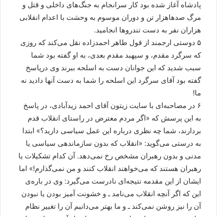
پادشاه آغاز شده بود کار سرانجام به جنگ‌های داخلی و قتل و
مرگ صدهاهزار تن و دوران موسوم به وحشت با اعدام انقلابی
هزاران نفر به دست تندروها انجامید.
۵ دوستی ارجمند از قول طاهر احمدزاده نقل می‌کند که روزی
که سرگرد مقدم، و سپهبد مقدم بعدی، به او گفته بود شما
سبب شدید که این جوانان دست به اسلحه ببرند وی درپاسخ
گفته بود آقای سرگرد این اسلحه را شما به دست آنها دادید نه
ما!
۶ در مصاحبه‌ای با سایت زیتون آقای احمد زیدآبادی، در پاسخ
به این پرسش که «اگر مردم معترض در راستای انقلاب قدم
بردارند، شما چه نظری درباره این عمل سیاسی دارید؟» ابتدا
به درستی می‌گوید: «انقلاب که بدون سازماندهی سیاسی یا
مدنی و بدون رهبران مشخص رخ نمی‌دهد. آن کدام تشکیلات یا
رهبران هستند که می‌خواهند انقلاب کنند و من نمی‌گذارم!» اما
ایشان از این مقدمه نتیجه‌ای نادرست می‌گیرد: وی در باره‌ی
این که اگر آنچه انقلاب می‌نامد ـ و خشونت آمیز بودن یا نبودن
آن را نیز روشن نمی‌کند ـ و ما بهتر می‌دانیم آن را تغییر نظام