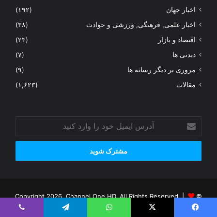
اخبار جهان
(۱۹۲)
اخبار علمی, فرهنگی, ورزشی و حوادث
(۳۸)
اقتصاد و بازار
(۲۳)
دیدنی ها
(۷)
مروری بر دیگر رسانه ها
(۹)
مقالات
(۱,۶۲۳)
آدرس
ایمیل
خود
را
وارد
کنید
© Copyright 2026, Channel One HD, All Rights Reserved |
California Web Solutions Theme
| Proudly Hosted by
CWS
یس بوک
X
واتس آپ
تلگرام
وایبر