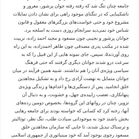
جامعه چنان تنگ شد که رفته رفته جوان پرشور، مغرور و
ناشکیبایی که در تنگنای موجود راهی برای نشان دادن تمایلات
مشروع خود و حتی خواست‌های بزرگترهای معقول و قانون
شناس خود نمی‌دید سرانجام روزی دست به اسلحه برد.
جوانان پرشور و نجیبی چون مسعود و مجید احمد زاده، تربیت
شده در مکتب پدری مصدقی چون طاهر احمدزاده، به این راه
روی آوردند۵. سپس، جای نمونه هایی از این قبیل را که به
سرعت درو شدند جوانان دیگری گرفتند که حتی فرهنگ
سیاسی ویژه‌ی آنان را هم نداشتند. شبیه همین فرآیند در میان
جوانان متمایل به نهضت آزادی رخ داد و به تشکیل مجاهدین
خلق انجامید. پس از دستگیری‌ها و اعدام‌ها و زندگی ویژه‌ی
پنهانکاری، تعصب زاییده‌ی جهل، و خشونت، و به دنبال آن
تزویر، چنان در روانهای این گروه‌ها، بخصوص دومین رده‌های
آنها، رخنه کرد که کسانی که خواسته بودند برای جامعه رهایی
بخش باشند خود به موجوداتی سیادت طلب، تنگ نظر، توتالیتر
و ترسناک تبدیل شدند، تا جایی که سازمان مجاهدین خلق
مسعود رجوی بوجود آمد که خود مینیاتوری از جمهوری اسلامی