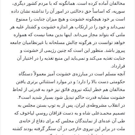
مخالفان آماده کرده است. همانگونه که با مردم کشور دیگری،
سوریه، که اساساً حق دخالتی در امور آن را نداشته نشان داده
است بر خود هیچگونه خشونت و هیچ میزان جنایت را ممنوع
نمی‌داند و خود را در ارتکاب هر اندازه خشونت و کشتار علیه هر
ملتی که بتواند مجاز می‌داند. اینها بدین معنا نیست که همواره
خواهد توانست در هرگونه چالش مسلحانه با غیرنظامیان جامعه
پیروز باشد. منظور این است که چنین رژیمی از خشونت و
جنایت تغذیه می‌کند و نمی‌باید این منبع تغذیه را در اختیار آن
قرارداد.
آنچه مسلم است در مبارزه‌ی خشونت آمیز معمولاً دستگاه
حکومتی دست بالا را دارد؛ و در موارد استثنائیِ برتری یافتن
مخالفان هم خطر اینکه نیروی فائق نیز خود به قدرتی از لحاظ
خشونت مشابه قدرت حاکم تبدیل شود بسیار شدید است۴.
در انقلاب مشروطه‌ی ایران، پس از به توپ بستن مجلس به
تصمیم محمـدعلی شاه و به دست قزاقان روسیِ لیاخوف که
طی آن عده‌ای از نمایندگان مجلس که برای دفاع از خانه‌ی
ملت در برابر این نیروی خارجی در آن سنگر گرفته بودند کشته