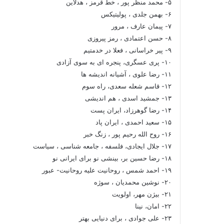
۵- محمد منظر پور ، خط قرمز ، هدلاین
۶- بهمن جلدی ، پولیتیکس
۷- پیمان عارف ، مرور
۸- حسن اعتمادی ، رمز پیروزی
۹- پیر خراسانی ، فعلا در خدمتیم
۱۰- پری عسگری، پنجره ای به سوی آزادی
۱۱- رضا علوی ، آشیانه اندیشه ها
۱۲- قاسم شعله سعدی، راه سوم
۱۳- جمشید اسدی ، هم اندیشی
۱۴- رضا گوهرزاد، ایران پست
۱۵- سعید احمدی ، ایران پاد
۱۶- روح الله رحیم پور ، زنگ خبر
۱۷- جلال ایجادی، فلسفه ، جامعه شناسی ، سیاست
۱۸- رضا حسین بر، بینشی نو برای ایرانی نو
۱۹- احمد شمس ، روحانیت علیه روحانیت- عبور
۲۰- نوشین محمدیان ، سوژه
۲۱- بیژن مهر، اولویت
۲۲- امان، نینا
۲۳- علی جوادی ، برای دنیایی بهتر