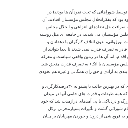
توسط شوراهائی که تحت نفوذآن ها بودند) در
د بود که بفکرانحلال مجلس مؤسسان افتادند. آن
 به صرافت حل تضادهای انتزاعی و انحلال مجلس
رمجلس مؤسسان می شدند، در جامعه ای مثل روسیه
 بورژوائی، بدون ائتلاف کارگران با دهقانان و
ادر به تصرف قدرت نمی شدند تا بعدا بتوانند از
اقدام، اما آن ها در زمین واقعی سیاست و معرکه
ل مجلس مؤسسان با اتکاء به تصرف قدرت متحق شد.
بندی به آزادی و حق رای همگانی و غیره هم بخودی
ثانیا تصرف قدرت و منحل کردن مجلس مؤسسان در جامعه ای که در بهترین حالت با پشتوانه ۳۰درصدکارگری و
که همه طبقات و قدرت های حامی آنها در میدان
 بزرگ و دردناکی با پی آمدهای درازمدت شد که خود
ام شورائی گشت و تأثیرات بسیارمخربی برکل
به فروپاشی از درون و خوردن مهرپایان بر چنان