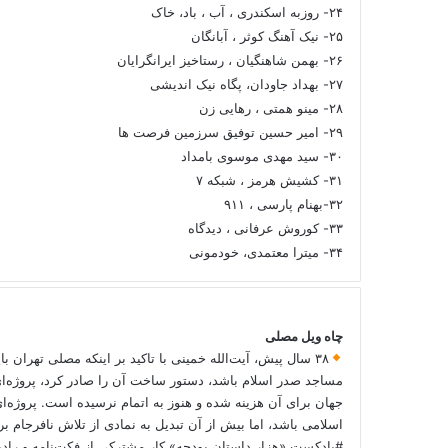
۲۴- روزبه اسکندری ، آب ، باد، خاک
۲۵- نیک آهنگ کوثر ، آبانگان
۲۶- بهمن شاهنگیان ، رستاخیز ایرانگرایان
۲۷- بهداد جاودان، پگاه نیک اندیشی
۲۸- مینو همتی ، رهایی زن
۲۹- امیر حسین توفیق سرزمین فرصت ها
۳۰- سید مهدی موسوی بامداد
۳۱- کشیش هرمز ، شبکه ۷
۳۲-بهنام پارسی ، ۹۱۱
۳۳- کوروش عرفانی ، دیدگاه
۳۴- میترا معتمدی، خودمونی
چاه ویل مصلی
۳۸ سال پیش، آیت‌الله خمینی با تاکید بر اینکه مصلی تهران با
مساجد صدر اسلام باشد، دستور ساخت آن را صادر کرد، پروژه‌ا
جهان برای آن هزینه شده و هنوز به اتمام نرسیده است. پروژه‌ای
اسلامی باشد، اما بیش از آن تبدیل به نمادی از تلاش نافرجام
#پادکست «هزار داستان بودجه» کار مشترکی از فکت‌نامه و رادی