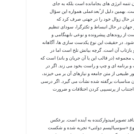
 تتمه انرژی های بجامانده است بلکه به جای
ست. بهمین دلیل از ُبعدعملی همواره این سؤال
 در حال زوال خود را در جهتی صرف کرد که
هان در حال انبساط و تکثرگرا، سودای تنظیم
 از روندهای پیشرونده و نوعی نابهنگامی و
ود. در حقیقت این نوع یکدست سازی ها، آگاهانه
 بازتاب آن است. گرچه بیانش تلخ است اما در
مجموعه (در قالب این یا آن جریان و باند) است که
ک و برنامه ای و چپ و راست بخود می زند. اگر در
بیعی از متن جامعه و نیازهای آن بر می خیزند،
ان مناسبات برگفته شده نشأت می گیرد. اگر درسی
اجتناب از پرنسیپی کردن اختلافات و ضرورت
فاقد تصویرامیدوارکننده به آینده است. برعکس
 نوع «سوسیالیسم دولتی» تجربه شده و شکست