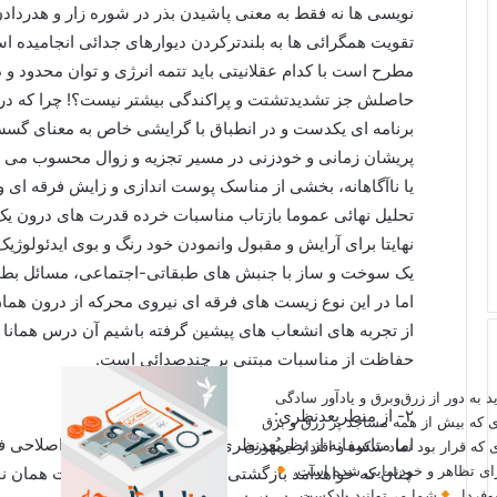
نویسی ها نه فقط به معنی پاشیدن بذر در شوره زار و هدردادن
تقویت همگرائی ها به بلندترکردن دیوارهای جدائی انجامیده ا
مطرح است با کدام عقلانیتی باید تتمه انرژی و توان محدود و
حاصلش جز تشدیدتشتت و پراکندگی بیشتر نیست؟! چرا که در ج
برنامه ای یکدست و در انطباق با گرایشی خاص به معنای گسست
پریشان زمانی و خودزنی در مسیر تجزیه و زوال محسوب می ش
یا ناآگاهانه، بخشی از مناسک پوست اندازی و زایش فرقه ای و
تحلیل نهائی عموما بازتاب مناسبات خرده قدرت های درون یک 
نهایتا برای آرایش و مقبول وانمودن خود رنگ و بوی ایدئولوژی
یک سوخت و ساز با جنبش های طبقاتی-اجتماعی، مسائل بطور ط
اما در این نوع زیست های فرقه ای نیروی محرکه از درون هم
از تجربه های انشعاب های پیشین گرفته باشیم آن درس همانا 
حفاظت از مناسبات مبتنی بر چندصدائی است.
ید به دور از زرق‌وبرق و یادآور سادگی
۲- از منطربعدنظری:
ی که بیش از همه مساجد پر زرق و برق
اما متاسفانه از نظربُعدنظری نیز این نوع پیشنهادات اصلاحی 
 که قرار بود نماد شکوه و اقتدار جمهوری
 برای تظاهر و خودنمایی شده است.
چنان که خواهدآمد بازگشتی است به قهقرا و به سمت همان
وفردا.
شما می‌توانید پادکست