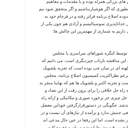
ای بزرگی همراه بوده و با مقدمات و مفاهیم
 بطوری که اگر هوشیارنباشیم و اگر متحقق شود بیم
ده اصلاح برنامه فراتر رفته و در فرجام خود به
جداناپذیری سوسیالیسم و آزادی هم چون یکی از
 داریم به شماری از مهمترین این چالش ها:
ی توسط کنگره شوراهای سراسری یا مجلس
 این مناقشه بازتاب چیزدیگری است. می دانیم که
نه ای در میان چپ بوده است که تجربه بلشویک
بزعم نظراکثریت کمیسیون اصلاح برنامه، مجلس
و تجربه اکتبر و بلشویک ها هم که نهایتا منجر به
 راه حل خلاقی را برای برون رفت از این تضاد و
ه حل چیزی جز برخورد صوری و مکانیکی و ارائه راه
دشد. چگونگی در دستورقرارگرفتن خوداین معضل
 جنبش ندارد و برآمده از نیازهای آن نیست و در
شده است. اما این رفقا در عین حال مدعی اند
دی بی قید وشرط اندیشه و بیان و عقیده کلیه