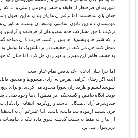
شهروندان صرفنظر از طبقه و جنس و قومی و ملی و …. که ا
چنان پای بندهستند. اما بزعم آن ها پای بندی به این اصول و
مؤسسان و تدوین قانون اساسی توسط آن نیست. به باورآن ها
ترکیب با حق مشارکت همه شهروندان از هرطبقه و گرایش، 
را که شوراها و بلشویک ها پس از کسب قدرت با آن مواجه گشت
منحل کنند حل می کند. در حقیقت در نزدبلشویک ها توسل به
به حسب ظاهر این مهم را با دور زدن حل کرد. اما چنان که خواه
اما چرا چنان ادعائی یک تناقض تمام عیار است:
البته اگر رفقای گرامی بفرض به آزادی مشروط و محدود قائل 
سوسیالیسم و طرفداران شورا محدود می کردند، و برای بر
بودند آنگاه تناقض و گسیختگی در منطق آن ها وجود نمی داشت.
قیدوشرط آزادی همگانی باشند و رویکردی انتقادی رادیکال ن
قرن بیستم آزموده شد داشته باشند. اما علیرغم آن به استق
آن ها را نه فقط به سمت گذشته سوق داده بلکه با تناقضات
بزیرسؤال می برد.