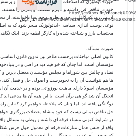
خورده. بطوری که اصلاحات پیشنهادشده با چالش ها و پرسش ه
خود در تناقض قرارداشته و لاجرم شکننده و بحران زا هستند.
(https://castbox.fm/channel
آن می رود که لااقل در حوزه نظری و چه بسا ناخواسته، از محدو
%D8%AA%D8%A7%D9%86-%D8%A8%D9%88%D8%AF%D8%AC%D9%87-id6179207?country=us&nojump=1) هم گوش
نوعی پوست اندازی سیاسی-ایدئولوژیک منجر شود که به اصل 
مختصات بارز و شناخته شده راه کارگر لطمه بزند. اینک نگاهی
صورت مسأله:
کانون اصلی مباحثات برحسب ظاهر بین تدوین قانون اساس
مؤسسان است. اما چنان که خواهیم دید در اصل و در بنیادخود
تضاد و چالش بین شوراها و مجلس مؤسسان معضل دیرین و که
ها هم نتوانست آن را به نحودرست و اصولی حل و فصل کند. 
مؤسسان اصولا دارای ماهیت بورژوائی بوده و در خدمت آن است 
انحلال آن شد گواهی برآن است. با این همه آن ها مدعی اند که
دوگانگی یافته اند، اما چنان که ملاحظه خواهیم کرد که این را
حل تناقض نمائی نیست که خود منشاء معضلات بزرگتری خواه
در شرایط کنونی منشاء فرقه ای داشته و ربطی به مسائل واقعی
واقع از جنس همان منازعات فرقه ای معمول حول خرس شکار ن
که به حق رأی عمومی و همگانی و آزادهمه شهروندان و نیز آزا