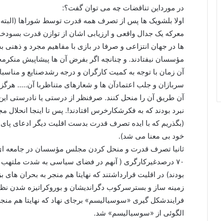
در مورداین تناقضات چه می توان گفت؟:
اولا بلشویک ها پس از تصرف همه قدرت توسط شوراها (البته 
معرکه یک جدال واقعی و ارزیابی اشان از توازن قدرت بسودخو
ها در جهان انتزاعی و صرفا در بازی با مفاهیم مجرد و ذهنی
مؤسسان نیفتادند. و چنانچه اگر بفرض آن ها پیشاپیش منک
آن زمان با توجه به کمیت کارگران و درجه رشدصنایع و مناسبات
سربازان و جلب اعتمادآن ها و شعارهای متناظربا آن….. هرگز ق
آن طریق آن را منحل کنند. صرفنظر از درستی یا نادرستی این 
نبرد بودند که به فکرشکارخرس افتادند!. پس تا اینجا انحلا
(بگذریم که با ایده تصرف قدرت بدست اقلیت دیگر ادعای پای 
خود بی معنا می شد).
۷۰ درصدغیرکارگری ( آنهم در فضای سیاسی به شدت ملتهب 
بودند) در اقلیت قرارداشتند که نهایتا هم منجر به بحران های
زمینه ساز و بسترسرکوب دگراندیشان و بوروکراتیزه شدن نظ
فرایندشکل گیری «سوسیالیسم» برجای نهاد که نهایتا هم منجر 
الگوئی از «سوسیالیسم» شد.