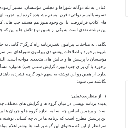
افتادن به تله دوگانه شوراها و مجلس مؤسسان، مسیر آزمود
«سوسیالیسم دولتی» قرن بیستم مشاهده کرده ایم. تجربه ای که 
های کاذب فراتررفت. با این وجود هنوز هم هستند چپ هائی که 
این نوشته نقدی است به یکی از همین نوع تلاش ها و این که چگ
نگاهی به مباحثات پیرامون تغییربرنامه راه کارگر*: گامی به ج
شیوه برخورد و اصلاحات پیشنهادی پیرامون شوراهای سراس
مؤسسان با پرسش ها و چالش های متعددی مواجه است. البت
برخورد با آن برای چپ (بویژه گرایش سنتی چپ) همواره مسأله 
ندارد. از همین رو این نوشته به سهم خود گرچه فشرده، باهدف
نگاشته می شود:
۱- از منظربعدعملی:
پدیده برنامه نویسی در میان گروه ها و گرایش های مختلف چپ
است و برهمین اساس چه بسا به اندازه گروه ها و جریان ها برن
این پرسش مطرح است که برنامه ها برای چه کسانی نوشته 
صرفنظر از این که محتوای این گونه برنامه ها بیشتراعلام مو