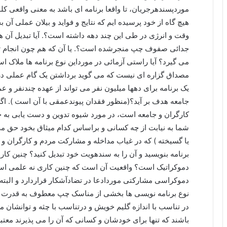
موردپسندهرجریان، تا واقعا برنامه ای باشد به معنی واقعی کلم
هیچ گاه از خود پرسیده ایم که نتایج و فواید و بیلان عملی 
وقت و انرژی در طی این چند دهه داشته است؟. آیا تبدیل آن ه
جدائی صفوف چپ منجرشده است؟. یا آن که هم چون انجام 
می گیرد؟ آیا راستی آزمائی در مورداین نوع برنامه ها ملاک 
مصداق گزاره ای نیست که می گوید برداشتن یک گام عملی در 
یک برنامه برای دهها میلیون نفر می تواند از عهده چندنفر و
جامعه هدف بر آید؟(منظور فقدان پیوندعمقی با آن است ). اگر
کارگران و جامعه است، در مورد شیوه تدوین و دست یابی به 
شما به نیابت از چه کسانی و براساس کدام میثاق بخود حق می 
برنامه بنویسید و آن را به سندهویت خود تبدیل کنید؟ چنین ک
دموکراتیک است؟ واقعیت آن است که چنین کاری نه علمی است و
دموکراسی مشارکتی موردادعا در تضادآشکار قراردارد و البته 
نوع برنامه نویسی ها بخشی از مناسک چپ معطوف به قدرت ا
در تناسب با اندازه گلیم خویش و درتناسب با چثه و توانشان می
باشند که تنها برای خودشان و کسانی که آن را می پذیرند معتبربا