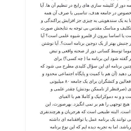
ه دور از کلیشه سازی های رایج در تنظیم آن ها. آیا
آن بخصوص در جامعه هدف، تناسبی با صرف آن همه
ا به یک سندهویتی به چیزی جز افزایش پراکندگی و
تکلیف و مناسک مقدس بی توجه به نتایجش صورت
است یا اساسا بیرون از قلمرو شیوه علمی است؟ آیا
جنبش بهتر از یک دوجین برنامه است؟. آیا نوشتن
 عموما توسط کسانی دور از صحنه واقعی و نبض
 گفته شود این برنامه ما ( چه کسی؟) برای
چنین برنامه ای این سؤال کلیدی مطرح می شود که
دهید (آن هم با کمیت و پایگاه اجتماعی محدود و
یا گسیخته ) که در غیاب مداخله و مشارکت مردم و کارگران و فعالین و کنشگران برای یک جامعه ۸۰ میلیونی
اری (صرفنظر از ناممکن بودنش) چقدر علمی و
 و نه دموکراتیک و کاملا هم با الفبای
هیچ توجهی را هم بر نمی انگیزد. بهرصورت، این
ست. البته طبیعی است که هرجریان و هرچندنفری
 توانند یک برنامه عمل یا توافقنامه ای داشته
شد. اما به تجربه دیده ایم که این نوع برنامه