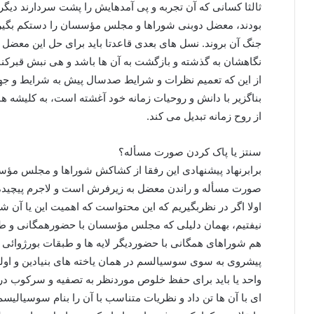
ثالثا کسانی که آن تجربه و پی آمدهایش را پشت سردارند دیگر
بودند، معضل دوبنی شوراها و مجلس مؤسسان را دستکم بگیرن
جنگ آن بروند. نسل های بعدی قاعدتا باید برای حل این معضل از
نگاهشان به گذشته و بازگشت به آن ها باشد و هی نبش قبرکنند و 
از این که تعمیم نظرات و شرایط صدسال پیش به شرایط و جهان
بناگزیر با دانش و روحیات زمانه خود آغشته است، به کلیشه ه
از روح زمانه تبدیل می کند.
سنتز یا پاک کردن صورت مسأله؟
برابرنهاد پیشنهادی این رفقا از کشاکش شوراها و مجلس مؤس
صورت مسأله و راندن معضل به زیرفرش است و لاجرم پیچیده ت
اولا اگر در نظربگیریم که این محتواست که اهمیت این یا آن شک
نیفتیم، بهمان دلیلی که مجلس مؤسسان با حضورهمگانی و طب
هم شوراهای همگانی با حضوردیگر لایه ها و طبقات بورژوا
پیشروی به سوی سوسیالسم در همان یاخته های بنیادین و اولی
واحد یا باید برای حفظ خلوص موردنظر به تصفیه و سرکوب درون
ای با آن ها تن داد و نظریات متناسب با آن را بنام سوسیالی