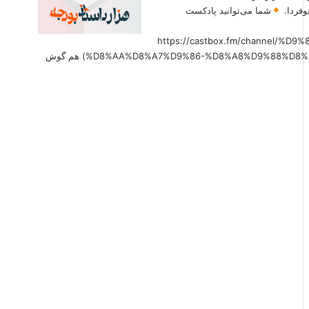
وفردا.
شما می‌توانید پادکست
(https://castbox.fm/channel
%D8%AA%D8%A7%D9%86-%D8%A8%D9%88%D8%AF%D8%AC%D9%87-id6179207?country=us&nojump=1) هم گوش