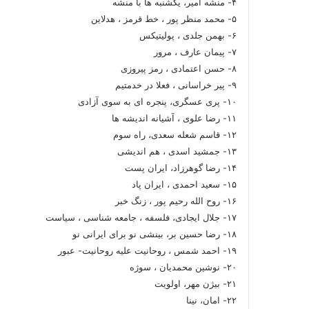
۴- منشه امیر، یکشنبه ها با منشه
۵- محمد منظر پور ، خط قرمز ، هدلاین
۶- بهمن جلدی ، پولیتیکس
۷- پیمان عارف ، مرور
۸- حسن اعتمادی ، رمز پیروزی
۹- پیر خراسانی ، فعلا در خدمتیم
۱۰- پری عسگری، پنجره ای به سوی آزادی
۱۱- رضا علوی ، آشیانه اندیشه ها
۱۲- قاسم شعله سعدی، راه سوم
۱۳- جمشید اسدی ، هم اندیشی
۱۴- رضا گوهرزاد، ایران پست
۱۵- سعید احمدی ، ایران پاد
۱۶- روح الله رحیم پور ، زنگ خبر
۱۷- جلال ایجادی، فلسفه ، جامعه شناسی ، سیاست
۱۸- رضا حسین بر، بینشی نو برای ایرانی نو
۱۹- احمد شمس ، روحانیت علیه روحانیت- عبور
۲۰- نوشین محمدیان ، سوژه
۲۱- بیژن مهر، اولویت
۲۲- امان، نینا