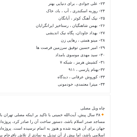
۲۳- علی جوادی ، برای دنیایی بهتر
۲۴- روزبه اسکندری ، آب ، باد، خاک
۲۵- نیک آهنگ کوثر ، آبانگان
۲۶- بهمن شاهنگیان ، رستاخیز ایرانگرایان
۲۷- بهداد جاودان، پگاه نیک اندیشی
۲۸- مینو همتی ، رهایی زن
۲۹- امیر حسین توفیق سرزمین فرصت ها
۳۰- سید مهدی موسوی بامداد
۳۱- کشیش هرمز ، شبکه ۷
۳۲-بهنام پارسی ، ۹۱۱
۳۳- کوروش عرفانی ، دیدگاه
۳۴- میترا معتمدی، خودمونی
چاه ویل مصلی
۳۸ سال پیش، آیت‌الله خمینی با تاکید بر اینکه مصلی تهران با
مساجد صدر اسلام باشد، دستور ساخت آن را صادر کرد، پروژه‌ا
جهان برای آن هزینه شده و هنوز به اتمام نرسیده است. پروژه‌ای
اسلامی باشد، اما بیش از آن تبدیل به نمادی از تلاش نافرجام