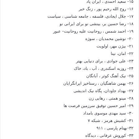
۱۵- سعید احمدی ، ایران پاد
۱۶- روح الله رحیم پور ، زنگ خبر
۱۷- جلال ایجادی، فلسفه ، جامعه شناسی ، سیاست
۱۸- رضا حسین بر، بینشی نو برای ایرانی نو
۱۹- احمد شمس ، روحانیت علیه روحانیت- عبور
۲۰- نوشین محمدیان ، سوژه
۲۱- بیژن مهر، اولویت
۲۲- امان، نینا
۲۳- علی جوادی ، برای دنیایی بهتر
۲۴- روزبه اسکندری ، آب ، باد، خاک
۲۵- نیک آهنگ کوثر ، آبانگان
۲۶- بهمن شاهنگیان ، رستاخیز ایرانگرایان
۲۷- بهداد جاودان، پگاه نیک اندیشی
۲۸- مینو همتی ، رهایی زن
۲۹- امیر حسین توفیق سرزمین فرصت ها
۳۰- سید مهدی موسوی بامداد
۳۱- کشیش هرمز ، شبکه ۷
۳۲-بهنام پارسی ، ۹۱۱
۳۳- کوروش عرفانی ، دیدگاه