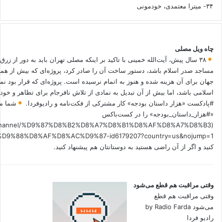
۳۴- میترا معتمدی، خودمونی
چاه ویل مصلی
۳۸ سال پیش، آیت‌الله خمینی با تاکید بر اینکه مصلی تهران باید به دور از زرق
مساجد صدر اسلام باشد، دستور ساخت آن را صادر کرد، پروژه‌ای که بیش از هم
جهان برای آن هزینه شده و هنوز به اتمام نرسیده است. پروژه‌ای که قرار بود نم
اسلامی باشد، اما بیش از آن تبدیل به نمادی از تلاش نافرجام برای تظاهر و خ
#پادکست «هزار داستان بودجه» کار مشترکی از فکت‌نامه و رادیوفردا.
شما می
«#هزار_داستان_بودجه» را در کست‌باکس
.fm/channel/%D9%87%D8%B2%D8%A7%D8%B1%D8%AF%D8%A7%D8%B3
کنید و اگر از آن راضی هستید به دوستانتان هم پیشنهاد کنید.
وقتی مراقبت هم قطع می‌شود
وقتی مراقبت هم قطع
می‌شود by Radio Farda
رادیو فردا