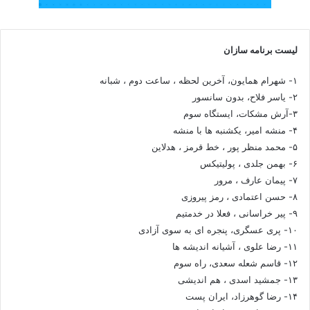
لیست برنامه سازان
۱- شهرام همایون، آخرین لحظه ، ساعت دوم ، شبانه
۲- یاسر فلاح، بدون سانسور
۳-آرش مشکات، ایستگاه سوم
۴- منشه امیر، یکشنبه ها با منشه
۵- محمد منظر پور ، خط قرمز ، هدلاین
۶- بهمن جلدی ، پولیتیکس
۷- پیمان عارف ، مرور
۸- حسن اعتمادی ، رمز پیروزی
۹- پیر خراسانی ، فعلا در خدمتیم
۱۰- پری عسگری، پنجره ای به سوی آزادی
۱۱- رضا علوی ، آشیانه اندیشه ها
۱۲- قاسم شعله سعدی، راه سوم
۱۳- جمشید اسدی ، هم اندیشی
۱۴- رضا گوهرزاد، ایران پست