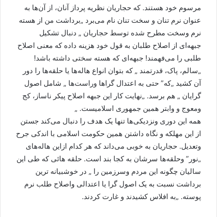
مرسوم خود هستند. که حجاریان نظریه پرداز آنان، از آن‌ها به
عنوان نرم تنان و سخت تنان نام می‌برد „برداشت من از هسته
نرم وسخت مطرح شده توسط حجاریان „ دنبال تشکیل
جبهه‌ای از اصلاح طلبان به قول خود هزینه داده که معنی اصلاح
طلبی را می‌فهمند! جبهه‌ای که هسته سختی داشته باشد!
„سالم، پاک، قدرتمند „ که بتوان انواع هاله‌ها یا حلقه‌ها را دور
آن کشید „که” حتی به اعتدال گرا‌ها وراست‌ها „ شامل اصول
گرایان „ هم برسد. „نهایت کار این جبهه اصلاح پیکر ناساز، کج
ومعوج و وابتر همین جمهوری اسلامیست. „
همه این دوری ونزدیکی‌ها تنها یک هدف را دنبال می‌کند جستن
از این مهلکه و نگاه داشتن همین حکومت اسلامی با اندکی جرح
وتعدیل. حجاریان به خوبی می‌داند که هر کدام ازاین هاله‌های
„نور” وحلقه‌ها سرشان به کجا بند است. حلقه هائی که طی این
سالیان چگونه این مردم وسرزمین را „ در خوشبیانه ترین
برداشت نسبت به یک اصول گرا یا اعتدالی واصلاح طلب نرم
پوسته. „به افلاس کشیدند و غارت کردند.