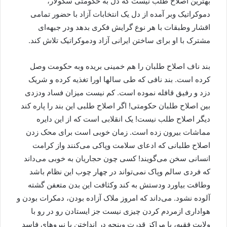
بهترین اصلاح طلب نیست که دل به حکومتی سکولار،
دموکراتیک وبر آمده از دل یک انتخابات آزاد با حضور تمامی
اقشار وطبقات با هر نوع گرایش فکری بدهد ودر جبهه‌ای
مشترک با او برای ساختن ایرانی آزاد ودموکراتیک تلاش کند.
بند ناف اصلاح طلبان را هم خمینی بریده وبه حکومت وصل
کرده است. بند نافی که طی سالها اورا تغذیه کرده و شریک
دزد و رفیق قافله نموده است. کم نیست میزان فساد ودزدی
بین اصلاح طلبان حکومتی! اگر اصلاح طلبی این بند را پاره کند
دیگر اصلاح طلب نیست! یک انقلابی است که از این دایره
مماشات بیرون زده است. زمان خوبی است برای محک زدن
اصلاح طلبانی که ادعای سلامت وپاکی می‌کنند واز کرامت
انسانی سخن می‌گویند! کسی چون حجاریان به خوبی می‌داند
که فردی سالم وپاک نمی‌تواند در چهار چوب این نظام باشد
وطاقت بیاورد ودستش به کند وکثافت این بدن متعفن گشته
آلوده نشود. می‌داند که امروز ملاک آزاده بودن، دمکرات بودن و
هواداری ازمردم کردن چیزی نیست جز ایستادن رو در رو با
ولایت فقیه، با مراکز قدرت وپنجه در انداختن با نیروهای فاسد