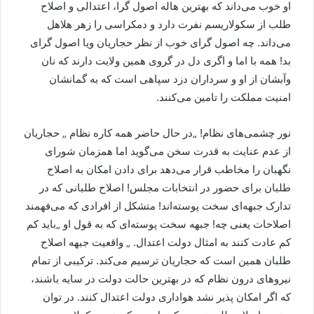
او خوب می‌داند که بهترین هاله اصول گرا، اعتدالی و اصلاح
طلب از سکولاریسم نفرت دارد و دمکراسی را زهر هلاهل
می‌داند. چه اصول گرای خوب از نظر حجاریان ویا اصول گرای
بد! همه با اما و اگری دل در گروی همین ولایت دارند که نان
وآبشان از او و سرداران دزد سپاهی است که به گمانشان
امنیت مملکت را تامین می‌کنند.
نور چشمی‌های نظام! „در حال حاضر همه کاره نظام „ حجاریان
از عدم عنایت به قدرت سخن می‌گوید اما همزمان شورای
نگهبان را مخاطب قرار می‌دهد برای دادن امکان به اصلاح
طلبان برای حضور در انتخابات مجلس! اصلاح طلبانی که در
تدارک جبهه‌ای سخت پوسته‌اند! متشکل از افرادی که می‌فهمند
اصلاحات یعنی چه! جبهه سخت پوسته‌ای که به قول او „باید کم
کم عادت کنند به امثال دولت اعتدال. „ واقعیت جبهه اصلاح
طلبان همین است که حجاریان ترسیم می‌کند. ترکیبی از تمام
نیرو‌های درون نظام که در بهترین حالت دولت در سایه باشند،
که اگر امکان پذیر نشد هواداری دولت اعتدال کنند. در توان