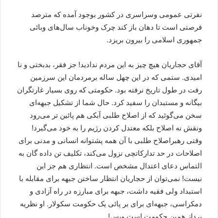
نفرتی عمومی وسراسری در کشور بوجود آمده که مترصد
فرصتی است تا دهان باز کند چرک وخوناب سال‌های وبائی
جمهوری اسلامی را بیرون بریزد.
آقای حجاریان هیچ چیز به این مردم ندادید! جز فقر، بدبختی و نا
امیدی. ستمی که در این چهل ساله برمردمان این سرزمین
رفت در طول تاریخ نرفته بود. حکومتی که روی بسیار غارتگران
بیگانه و مستبدان را سفید کرد. حال شما از تشکیل جبهه‌ای
سخن می‌گوئید که از اصلاح طلبی آبکی هم پائین تر می‌رود
ونقش نه اصلاح بلکه معتدل کردن رژیم را به خود می‌گیرد!
وقتی رهبراصلاح طلبی با آن همه پشتوانه انسانی و مدنی برای
اصلاحات در حد تدارکاتچی نزول می‌کند، تکلیف تن داده گان به
التماس دعای اعتدال مشخص است. انتظاری هم جز این
نیست! نمی‌توان از حجاریان انتظار ساختن جبهه بر‌ای مقابله با
استبداد ولی فقیه داشت، جبهه برای مبارزه در راه آزادی و
دمکراسی، جبهه‌ای برای بر پائی یک حکومت سکولار. او نظریه
پرداز همین حکومت است وبس!