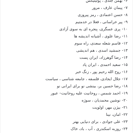
۶- بهمن جلدی ، پولیتیکس
۷- پیمان عارف ، مرور
۸- حسن اعتمادی ، رمز پیروزی
۹- پیر خراسانی ، فعلا در خدمتیم
۱۰- پری عسگری، پنجره ای به سوی آزادی
۱۱- رضا علوی ، آشیانه اندیشه ها
۱۲- قاسم شعله سعدی، راه سوم
۱۳- جمشید اسدی ، هم اندیشی
۱۴- رضا گوهرزاد، ایران پست
۱۵- سعید احمدی ، ایران پاد
۱۶- روح الله رحیم پور ، زنگ خبر
۱۷- جلال ایجادی، فلسفه ، جامعه شناسی ، سیاست
۱۸- رضا حسین بر، بینشی نو برای ایرانی نو
۱۹- احمد شمس ، روحانیت علیه روحانیت- عبور
۲۰- نوشین محمدیان ، سوژه
۲۱- بیژن مهر، اولویت
۲۲- امان، نینا
۲۳- علی جوادی ، برای دنیایی بهتر
۲۴- روزبه اسکندری ، آب ، باد، خاک