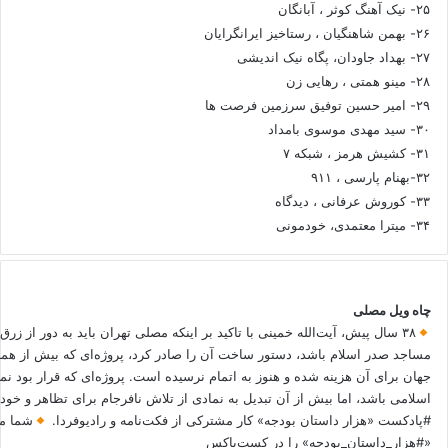
۲۵- نیک آهنگ کوثر ، آبانگان
۲۶- بهمن شاهنگیان ، رستاخیز ایرانگرایان
۲۷- بهداد جاودان، پگاه نیک اندیشی
۲۸- مینو همتی ، رهایی زن
۲۹- امیر حسین توفیق سرزمین فرصت ها
۳۰- سید مهدی موسوی بامداد
۳۱- کشیش هرمز ، شبکه ۷
۳۲-بهنام پارسی ، ۹۱۱
۳۳- کوروش عرفانی ، دیدگاه
۳۴- میترا معتمدی، خودمونی
چاه ویل مصلی
۳۸ سال پیش، آیت‌الله خمینی با تاکید بر اینکه مصلی تهران باید به دور از زرق
مساجد صدر اسلام باشد، دستور ساخت آن را صادر کرد، پروژه‌ای که بیش از هم
جهان برای آن هزینه شده و هنوز به اتمام نرسیده است. پروژه‌ای که قرار بود نم
اسلامی باشد، اما بیش از آن تبدیل به نمادی از تلاش نافرجام برای تظاهر و خ
#پادکست «هزار داستان بودجه» کار مشترکی از فکت‌نامه و رادیوفردا.
شما می
«#هزار_داستان_بودجه» را در کست‌باکس