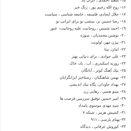
۱۶- روح الله رحیم پور ، زنگ خبر
۱۷- جلال ایجادی، فلسفه ، جامعه شناسی ، سیاست
۱۸- رضا حسین بر، بینشی نو برای ایرانی نو
۱۹- احمد شمس ، روحانیت علیه روحانیت- عبور
۲۰- نوشین محمدیان ، سوژه
۲۱- بیژن مهر، اولویت
۲۲- امان، نینا
۲۳- علی جوادی ، برای دنیایی بهتر
۲۴- روزبه اسکندری ، آب ، باد، خاک
۲۵- نیک آهنگ کوثر ، آبانگان
۲۶- بهمن شاهنگیان ، رستاخیز ایرانگرایان
۲۷- بهداد جاودان، پگاه نیک اندیشی
۲۸- مینو همتی ، رهایی زن
۲۹- امیر حسین توفیق سرزمین فرصت ها
۳۰- سید مهدی موسوی بامداد
۳۱- کشیش هرمز ، شبکه ۷
۳۲-بهنام پارسی ، ۹۱۱
۳۳- کوروش عرفانی ، دیدگاه