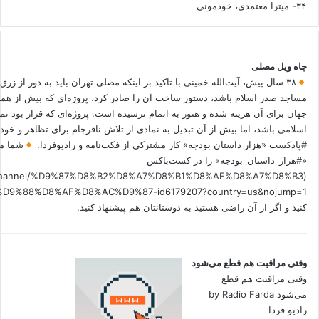
۳۴- میترا معتمدی، خودمونی
چاه ویل مصلی
۳۸ سال پیش، آیت‌الله خمینی با تاکید بر اینکه مصلی تهران باید به دور از زرق
مساجد صدر اسلام باشد، دستور ساخت آن را صادر کرد، پروژه‌ای که بیش از هم
جهان برای آن هزینه شده و هنوز به اتمام نرسیده است. پروژه‌ای که قرار بود نم
اسلامی باشد، اما بیش از آن تبدیل به نمادی از تلاش نافرجام برای تظاهر و خ
#پادکست «هزار داستان بودجه» کار مشترکی از فکت‌نامه و رادیوفردا.
شما می
«#هزار_داستان_بودجه» را در کست‌باکس
.fm/channel/%D9%87%D8%B2%D8%A7%D8%B1%D8%AF%D8%A7%D8%B3
کنید و اگر از آن راضی هستید به دوستانتان هم پیشنهاد کنید.
وقتی مراقبت هم قطع می‌شود
وقتی مراقبت هم قطع
می‌شود by Radio Farda
رادیو فردا