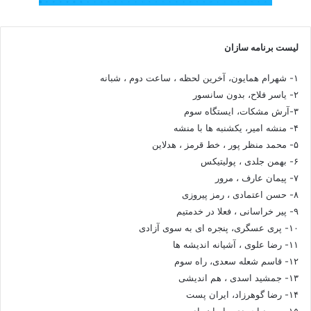
لیست برنامه سازان
۱- شهرام همایون، آخرین لحظه ، ساعت دوم ، شبانه
۲- یاسر فلاح، بدون سانسور
۳-آرش مشکات، ایستگاه سوم
۴- منشه امیر، یکشنبه ها با منشه
۵- محمد منظر پور ، خط قرمز ، هدلاین
۶- بهمن جلدی ، پولیتیکس
۷- پیمان عارف ، مرور
۸- حسن اعتمادی ، رمز پیروزی
۹- پیر خراسانی ، فعلا در خدمتیم
۱۰- پری عسگری، پنجره ای به سوی آزادی
۱۱- رضا علوی ، آشیانه اندیشه ها
۱۲- قاسم شعله سعدی، راه سوم
۱۳- جمشید اسدی ، هم اندیشی
۱۴- رضا گوهرزاد، ایران پست
۱۵- سعید احمدی ، ایران پاد