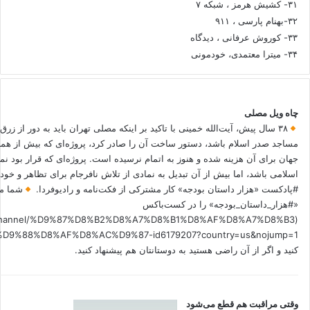
۳۱- کشیش هرمز ، شبکه ۷
۳۲-بهنام پارسی ، ۹۱۱
۳۳- کوروش عرفانی ، دیدگاه
۳۴- میترا معتمدی، خودمونی
چاه ویل مصلی
۳۸ سال پیش، آیت‌الله خمینی با تاکید بر اینکه مصلی تهران باید به دور از زرق
مساجد صدر اسلام باشد، دستور ساخت آن را صادر کرد، پروژه‌ای که بیش از هم
جهان برای آن هزینه شده و هنوز به اتمام نرسیده است. پروژه‌ای که قرار بود نم
اسلامی باشد، اما بیش از آن تبدیل به نمادی از تلاش نافرجام برای تظاهر و خ
#پادکست «هزار داستان بودجه» کار مشترکی از فکت‌نامه و رادیوفردا.
شما می
«#هزار_داستان_بودجه» را در کست‌باکس
.fm/channel/%D9%87%D8%B2%D8%A7%D8%B1%D8%AF%D8%A7%D8%B3
کنید و اگر از آن راضی هستید به دوستانتان هم پیشنهاد کنید.
وقتی مراقبت هم قطع می‌شود