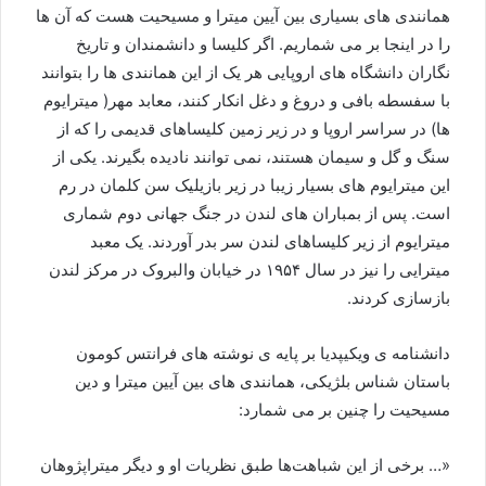
همانندی های بسیاری بین آیین میترا و مسیحیت هست که آن ها
را در اینجا بر می شماریم. اگر کلیسا و دانشمندان و تاریخ
نگاران دانشگاه های اروپایی هر یک از این همانندی ها را بتوانند
با سفسطه بافی و دروغ و دغل انکار کنند، معابد مهر( میترایوم
ها) در سراسر اروپا و در زیر زمین کلیساهای قدیمی را که از
سنگ و گل و سیمان هستند، نمی توانند نادیده بگیرند. یکی از
این میترایوم های بسیار زیبا در زیر بازیلیک سن کلمان در رم
است. پس از بمباران های لندن در جنگ جهانی دوم شماری
میترایوم از زیر کلیساهای لندن سر بدر آوردند. یک معبد
میترایی را نیز در سال ۱۹۵۴ در خیابان والبروک در مرکز لندن
بازسازی کردند.
دانشنامه ی ویکیپدیا بر پایه ی نوشته های فرانتس کومون
باستان شناس بلژیکی، همانندی های بین آیین میترا و دین
مسیحیت را چنین بر می شمارد:
«… برخی از این شباهت‌ها طبق نظریات او و دیگر میتراپژوهان