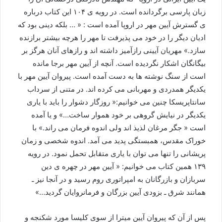
زبان پارسی برگردانده است. در رویه ی ۱۰۴ این کتاب درباره
ی گسترش آیین مهر در اروپا آمده است : « … بلکه دینی بود که
ادیان دیگر را در خود می پذیرفت تا مهر را هرچه بیشتر برازنده
سازد.» مهریان آیینی رازآمیز داشته اند و رازهای آنان هرگز بر
بیگانگان اشکار نگردیده است. آنچه از آیین مهر برجا مانده
است از سنگ نوشته ها به دست آمده است. پیروان آیین مهر با
یکدیگر همدردی و مهربانی می کرده اند. در متنی از سرداب
سانتاپریسکا چنین می خوانیم:« روزگار دشوار را باید با یاری
یکدیگر در نیایش گروهی بر خود هموار ساخت…» و یا آمده
است « جگر مرغان لذیذ اند ولی اندوه فرمان می راند.» با
خوراک مقدس، همبستگی پدید می آمد. اندوه شخصی و زمان
پریشانی را تنها می توان با یاری متقابل تحمل نمود. در رویه
۱۳۹ همین کتاب می خوانیم: « آیین مهر در چهره ی دین
سربازان و بازرگانان به امپراتوری روم رسید و در آنجا نیز ـ
همانند شرق ـ بزودی آیین بزرگان و فرمانروایان گردید…»
پس از آن که پیروان آیین میترا از سوی کلیسا مورد شکنجه و