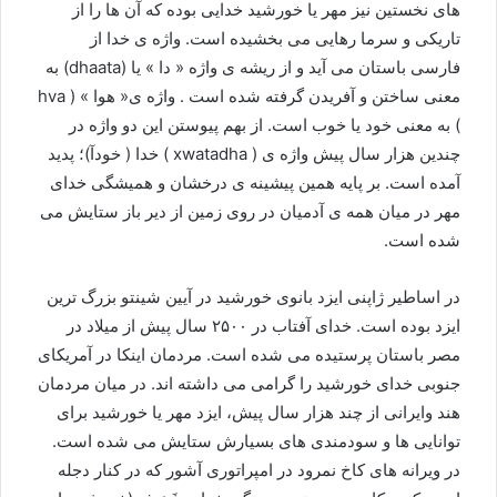
های نخستین نیز مهر یا خورشید خدایی بوده که آن ها را از
تاریکی و سرما رهایی می بخشیده است. واژه ی خدا از
فارسی باستان می آید و از ریشه ی واژه « دا » یا (dhaata) به
معنی ساختن و آفریدن گرفته شده است . واژه ی« هوا » ( hva
) به معنی خود یا خوب است. از بهم پیوستن این دو واژه در
چندین هزار سال پیش واژه ی ( xwatadha ) خدا ( خودآ)؛ پدید
آمده است. بر پایه همین پیشینه ی درخشان و همیشگی خدای
مهر در میان همه ی آدمیان در روی زمین از دیر باز ستایش می
شده است.
در اساطیر ژاپنی ایزد بانوی خورشید در آیین شینتو بزرگ ترین
ایزد بوده است. خدای آفتاب در ۲۵۰۰ سال پیش از میلاد در
مصر باستان پرستیده می شده است. مردمان اینکا در آمریکای
جنوبی خدای خورشید را گرامی می داشته اند. در میان مردمان
هند وایرانی از چند هزار سال پیش، ایزد مهر یا خورشید برای
توانایی ها و سودمندی های بسیارش ستایش می شده است.
در ویرانه های کاخ نمرود در امپراتوری آشور که در کنار دجله