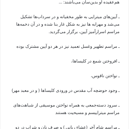
هم‌عقیده او بدین‌سان می‌باشند: …
ـ آیین‌های میترایی به‌ طور مخفیانه و در سرداب‌ها تشکیل
می‌شد و مهرابه ها نیز به شکل غار بنا شده و در آن دخمه‌ها
مراسم اسرارآمیز آیین، برگزار می‌گردید.
ـ مراسم تطهیر وغسل تعمید نیز در هر دو آیین مشترک بوده
ـ افروختن شمع در کلیساها،
ـ نواختن ناقوس،
ـ وجود حوضچه آب مقدس در ورودی کلیساها ( و در معبد مهر)
ـ سرود دسته‌جمعی به همراه نواختن موسیقی از شباهت‌های
مراسم میتراییسم و مسیحیت هستند
ـ مراسم شام آخر (عشاء ربانی ) و صرف نان و شراب در دو