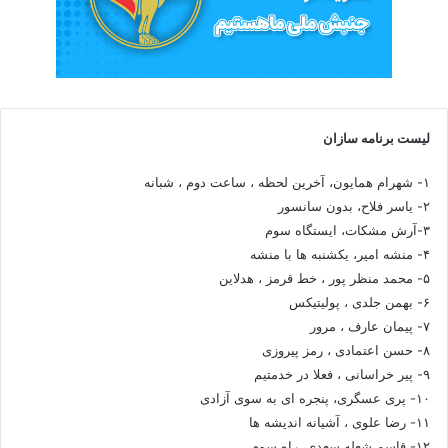
لیست برنامه سازان
۱- شهرام همایون، آخرین لحظه ، ساعت دوم ، شبانه
۲- یاسر فلاح، بدون سانسور
۳-آرش مشکات، ایستگاه سوم
۴- منشه امیر، یکشنبه ها با منشه
۵- محمد منظر پور ، خط قرمز ، هدلاین
۶- بهمن جلدی ، پولیتیکس
۷- پیمان عارف ، مرور
۸- حسن اعتمادی ، رمز پیروزی
۹- پیر خراسانی ، فعلا در خدمتیم
۱۰- پری عسگری، پنجره ای به سوی آزادی
۱۱- رضا علوی ، آشیانه اندیشه ها
۱۲- قاسم شعله سعدی، راه سوم