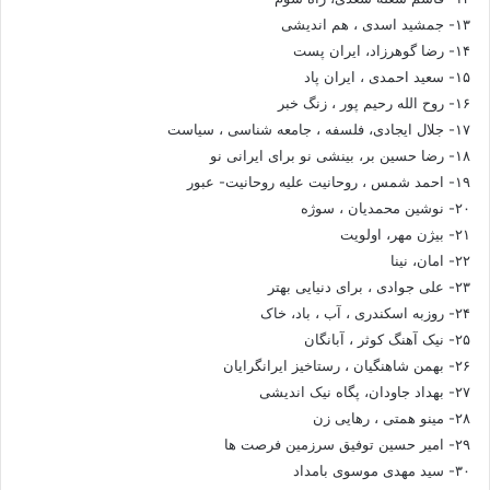
۱۳- جمشید اسدی ، هم اندیشی
۱۴- رضا گوهرزاد، ایران پست
۱۵- سعید احمدی ، ایران پاد
۱۶- روح الله رحیم پور ، زنگ خبر
۱۷- جلال ایجادی، فلسفه ، جامعه شناسی ، سیاست
۱۸- رضا حسین بر، بینشی نو برای ایرانی نو
۱۹- احمد شمس ، روحانیت علیه روحانیت- عبور
۲۰- نوشین محمدیان ، سوژه
۲۱- بیژن مهر، اولویت
۲۲- امان، نینا
۲۳- علی جوادی ، برای دنیایی بهتر
۲۴- روزبه اسکندری ، آب ، باد، خاک
۲۵- نیک آهنگ کوثر ، آبانگان
۲۶- بهمن شاهنگیان ، رستاخیز ایرانگرایان
۲۷- بهداد جاودان، پگاه نیک اندیشی
۲۸- مینو همتی ، رهایی زن
۲۹- امیر حسین توفیق سرزمین فرصت ها
۳۰- سید مهدی موسوی بامداد