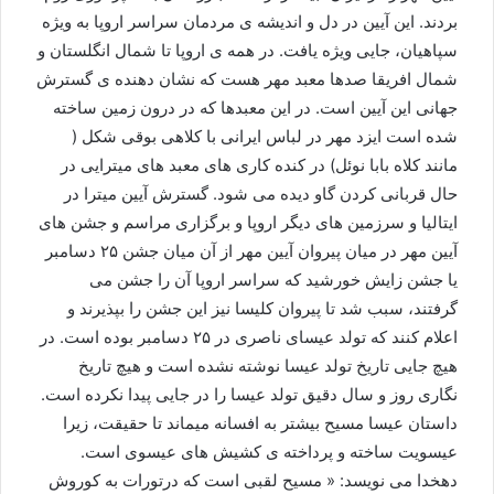
بردند. این آیین در دل و اندیشه ی مردمان سراسر اروپا به ویژه
سپاهیان، جایی ویژه یافت. در همه ی اروپا تا شمال انگلستان و
شمال افریقا صدها معبد مهر هست که نشان دهنده ی گسترش
جهانی این آیین است. در این معبدها که در درون زمین ساخته
شده است ایزد مهر در لباس ایرانی با کلاهی بوقی شکل (
مانند کلاه بابا نوئل) در کنده کاری های معبد های میترایی در
حال قربانی کردن گاو دیده می شود. گسترش آیین میترا در
ایتالیا و سرزمین های دیگر اروپا و برگزاری مراسم و جشن های
آیین مهر در میان پیروان آیین مهر از آن میان جشن ۲۵ دسامبر
یا جشن زایش خورشید که سراسر اروپا آن را جشن می
گرفتند، سبب شد تا پیروان کلیسا نیز این جشن را بپذیرند و
اعلام کنند که تولد عیسای ناصری در ۲۵ دسامبر بوده است. در
هیچ جایی تاریخ تولد عیسا نوشته نشده است و هیچ تاریخ
نگاری روز و سال دقیق تولد عیسا را در جایی پیدا نکرده است.
داستان عیسا مسیح بیشتر به افسانه میماند تا حقیقت، زیرا
عیسویت ساخته و پرداخته ی کشیش های عیسوی است.
دهخدا می نویسد: « مسیح لقبی است که درتورات به کوروش