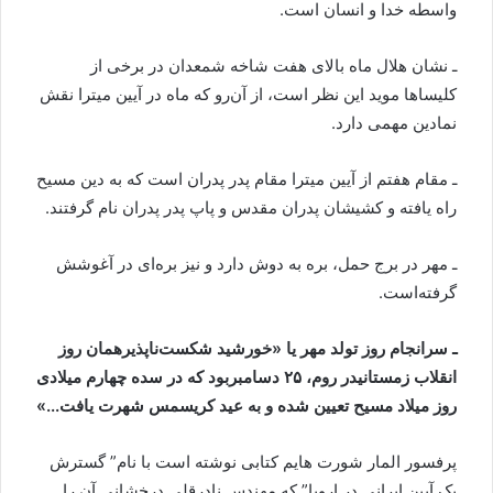
واسطه خدا و انسان است.
ـ نشان هلال ماه بالای هفت شاخه شمعدان در برخی از
کلیساها موید این نظر است، از آن‌رو که ماه در آیین میترا نقش
نمادین مهمی دارد.
ـ مقام هفتم از آیین میترا مقام پدر پدران است که به دین مسیح
راه یافته و کشیشان پدران مقدس و پاپ پدر پدران نام گرفتند.
ـ مهر در برج حمل، بره به دوش دارد و نیز بره‌ای در آغوشش
گرفته‌است.
ـ سرانجام روز تولد مهر یا «خورشید شکست
‌ناپذیر
همان روز
انقلاب زمستانی
در روم،
۲۵
دسامبر
بود که در سده چهارم میلادی
روز میلاد مسیح تعیین شده و به عید کریسمس شهرت یافت
.
..»
پرفسور المار شورت هایم کتابی نوشته است با نام” گسترش
یک آیین ایرانی در اروپا” که مهندس نادرقلی درخشانی آن را