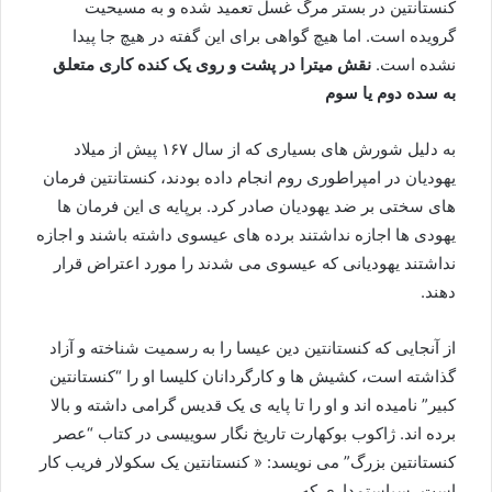
کنستانتین در بستر مرگ غسل تعمید شده و به مسیحیت
گرویده است. اما هیچ گواهی برای این گفته در هیچ جا پیدا
نشده است.
نقش میترا در پشت و روی یک کنده کاری متعلق
به سده دوم یا سوم
به دلیل شورش های بسیاری که از سال ۱۶۷ پیش از میلاد
یهودیان در امپراطوری روم انجام داده بودند، کنستانتین فرمان
های سختی بر ضد یهودیان صادر کرد. برپایه ی این فرمان ها
یهودی ها اجازه نداشتند برده های عیسوی داشته باشند و اجازه
نداشتند یهودیانی که عیسوی می شدند را مورد اعتراض قرار
دهند.
از آنجایی که کنستانتین دین عیسا را به رسمیت شناخته و آزاد
گذاشته است، کشیش ها و کارگردانان کلیسا او را “کنستانتین
کبیر” نامیده اند و او را تا پایه ی یک قدیس گرامی داشته و بالا
برده اند. ژاکوب بوکهارت تاریخ نگار سوییسی در کتاب “عصر
کنستانتین بزرگ” می نویسد: « کنستانتین یک سکولار فریب کار
است، سیاستمداری که