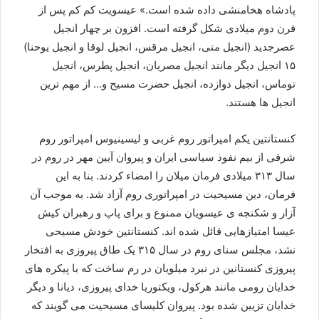
پادشاه هخامنشی داده شده است.» عیسویت کم کم پس از
قرن دوم میلادی شکل گرفته است. افزون بر چهار انجیل
عصرجدید (انجیل متی، انجیل مرقس، انجیل لوقا و انجیل یوحنا)
۱۵ انجیل دیگر مانند انجیل مصریان، انجیل پطرس، انجیل
توماس، انجیل دوازده، انجیل حضرت مسیح و… از مهم ترین
انجیل ها هستند.
کنستانتین یکم امپراتور روم غربی و لیسینیوس امپراتور روم
شرقی از بیم نفوذ سیاسی ایران و پیروان آیین مهر در روم در
سال ۳۱۳ میلادی فرمان میلان را امضاء کردند. بنا به این
فرمان، دین مسیحیت در امپراتوری روم آزاد شد. به موجب آن
آزار و شکنجه ی عیسویان ممنوع و برای پاپ و رهبران کیش
عیسا امتیازهایی قائل شده اند. کنستانتین خودش مسیحی
نشد، مجلس سنای روم در سال ۳۱۵ یک طاق پیروزی به افتخار
پیروزی کنستانین در نبرد میلویان در رم ساخت که با پیکره های
خدایان رومی مانند هرکول، ویکتوریا خدای پیروزی، دیانا و دیگر
خدایان تزیین شده بود. پیروان کلیسای مسیحیت می گویند که