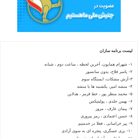
لیست برنامه سازان
۱- شهرام همایون، آخرین لحظه ، ساعت دوم ، شبانه
۲- یاسر فلاح، بدون سانسور
۳-آرش مشکات، ایستگاه سوم
۴- منشه امیر، یکشنبه ها با منشه
۵- محمد منظر پور ، خط قرمز ، هدلاین
۶- بهمن جلدی ، پولیتیکس
۷- پیمان عارف ، مرور
۸- حسن اعتمادی ، رمز پیروزی
۹- پیر خراسانی ، فعلا در خدمتیم
۱۰- پری عسگری، پنجره ای به سوی آزادی
۱۱- رضا علوی ، آشیانه اندیشه ها