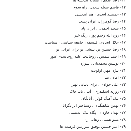
۱۲- قاسم شعله سعدی، راه سوم
۱۳- جمشید اسدی ، هم اندیشی
۱۴- رضا گوهرزاد، ایران پست
۱۵- سعید احمدی ، ایران پاد
۱۶- روح الله رحیم پور ، زنگ خبر
۱۷- جلال ایجادی، فلسفه ، جامعه شناسی ، سیاست
۱۸- رضا حسین بر، بینشی نو برای ایرانی نو
۱۹- احمد شمس ، روحانیت علیه روحانیت- عبور
۲۰- نوشین محمدیان ، سوژه
۲۱- بیژن مهر، اولویت
۲۲- امان، نینا
۲۳- علی جوادی ، برای دنیایی بهتر
۲۴- روزبه اسکندری ، آب ، باد، خاک
۲۵- نیک آهنگ کوثر ، آبانگان
۲۶- بهمن شاهنگیان ، رستاخیز ایرانگرایان
۲۷- بهداد جاودان، پگاه نیک اندیشی
۲۸- مینو همتی ، رهایی زن
۲۹- امیر حسین توفیق سرزمین فرصت ها