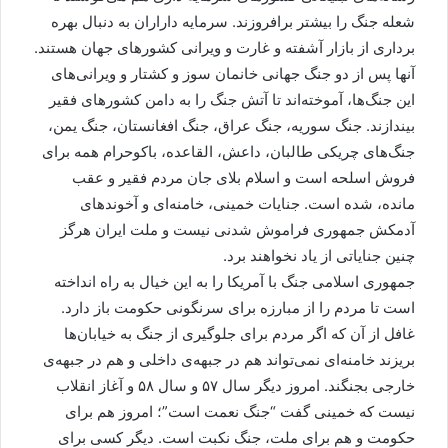
شعله جنگ را بیشتر برافروزند. سرمایه داراران به دنبال بهره
برداری از بازار آشفته و غارت و ویرانی کشورهای جهان هستند.
آنها پس از دو جنگ جهانی خانمان سوز و کشتار و ویرانی‌های
این جنگ‌ها، آموخته‌اند تا آتش جنگ را به دامن کشورهای فقیر
بیندازند. جنگ سوریه، جنگ عراق، جنگ افغانستان، جنگ یمن،
جنگ‌های چریکی طالبان، داعش، القاعده، باکوحرام همه برای
فروش اسلحه است و اسلام بلای جان مردم فقیر و عقب
مانده، شده است. جنایات خمینی، خامنه‌ای و آخوندهای
آدمکش جمهوری فراموش شدنی نیست و ملت ایران هرگز
چنین جنایاتی از یاد نخواهند برد.
جمهوری اسلامی جنگ با آمریکا را به این خیال به راه انداخته
است تا مردم را از مبارزه برای سرنگونی حکومت باز دارد.
غافل از آن که اگر مردم برای جلوگیری از جنگ به خیابان‌ها
بریزند خامنه‌ای نمی‌تواند هم در جبهه‌ی داخلی و هم در جبهه‌ی
خارجی بجنگند. امروز دیگر سال ۵۷ و سال ۵۸ و آغاز انقلاب
نیست که خمینی گفت “جنگ نعمت است”؛ امروز هم برای
حکومت و هم برای ملت، جنگ نکبت است. دیگر کسی برای