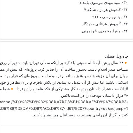
۳۰- سید مهدی موسوی بامداد
۳۱- کشیش هرمز ، شبکه ۷
۳۲-بهنام پارسی ، ۹۱۱
۳۳- کوروش عرفانی ، دیدگاه
۳۴- میترا معتمدی، خودمونی
چاه ویل مصلی
۳۸ سال پیش، آیت‌الله خمینی با تاکید بر اینکه مصلی تهران باید به دور از زرق
مساجد صدر اسلام باشد، دستور ساخت آن را صادر کرد، پروژه‌ای که بیش از هم
جهان برای آن هزینه شده و هنوز به اتمام نرسیده است. پروژه‌ای که قرار بود نم
اسلامی باشد، اما بیش از آن تبدیل به نمادی از تلاش نافرجام برای تظاهر و خ
#پادکست «هزار داستان بودجه» کار مشترکی از فکت‌نامه و رادیوفردا.
شما می
«#هزار_داستان_بودجه» را در کست‌باکس
.fm/channel/%D9%87%D8%B2%D8%A7%D8%B1%D8%AF%D8%A7%D8%B3
کنید و اگر از آن راضی هستید به دوستانتان هم پیشنهاد کنید.