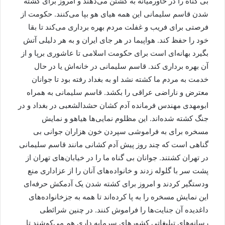
بی گناه را در خاورمیانه به کشتن می‌دهند و امروز برای کشته
شدن قاسم سلیمانی این همه هیای هو بپا می‌کنند. حکومت از
فرصتی برای فریب و غفلت مردم بهره برداری می‌کند تا بقا
خود را حفظ کند. هواپیما در هر جای ایران و به هر دلیلی آتش
بگیرد بهانه‌ای است برای حکومت اسلامی تا عاشوری برپا و از
آن بهره برداری کند. قاسم سلیمانی در خانه‌اش یا در حال
خدمت به مردم ما کشته نشد او به بغداد رفته بود تا جوانان
معترض و ناراضی عراقی را بکشد. قاسم سلیمانی به همراه
ابومهدی مهندس فرمانده آدم کشان حشدالشعبی در بغداد و در
جنگ کشته شده‌اند. این مظلوم نمایی‌ها هیاهو و نمایش
مسخره برای به فراموشی سپردن خون هزاران جوانی بی
گناهی است که چند روز پیش آدم کشانی مانند قاسم سلیمانی
در تهران کشتند. جوانان بی گناه ما را در خیابان‌های تهران از
پشت سر با گلوله زدند و خانواده‌های آنان را از عزاداری منع
ودستگیر کردند و امروز برای کشته شدن یک آدمکش حرفه‌ای
این نمایش مسخره را به پا کرده‌اند تا همه به جزخانواده‌های
داغدیده آن جنایت‌ها را فراموش کنند. در چنین شرائطی
رسانه‌های تبلیغاتی کشورهای سرمایه داری هم می‌کوشند تا