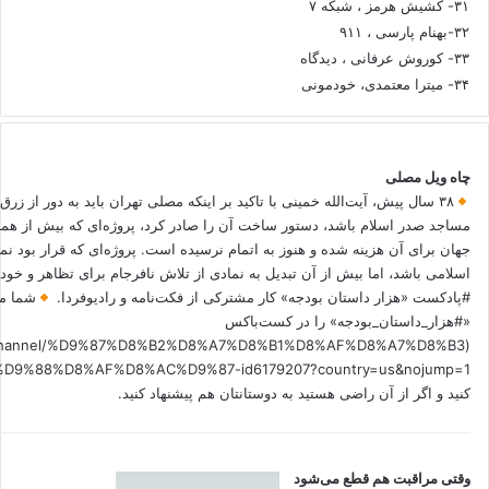
۳۱- کشیش هرمز ، شبکه ۷
۳۲-بهنام پارسی ، ۹۱۱
۳۳- کوروش عرفانی ، دیدگاه
۳۴- میترا معتمدی، خودمونی
چاه ویل مصلی
۳۸ سال پیش، آیت‌الله خمینی با تاکید بر اینکه مصلی تهران باید به دور از زرق
مساجد صدر اسلام باشد، دستور ساخت آن را صادر کرد، پروژه‌ای که بیش از هم
جهان برای آن هزینه شده و هنوز به اتمام نرسیده است. پروژه‌ای که قرار بود نم
اسلامی باشد، اما بیش از آن تبدیل به نمادی از تلاش نافرجام برای تظاهر و خ
#پادکست «هزار داستان بودجه» کار مشترکی از فکت‌نامه و رادیوفردا.
شما می
«#هزار_داستان_بودجه» را در کست‌باکس
.fm/channel/%D9%87%D8%B2%D8%A7%D8%B1%D8%AF%D8%A7%D8%B3
کنید و اگر از آن راضی هستید به دوستانتان هم پیشنهاد کنید.
وقتی مراقبت هم قطع می‌شود