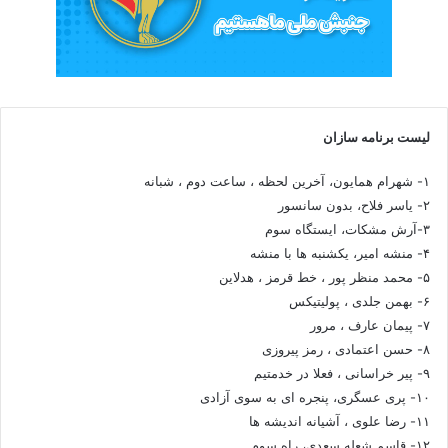
لیست برنامه سازان
۱- شهرام همایون، آخرین لحظه ، ساعت دوم ، شبانه
۲- یاسر فلاح، بدون سانسور
۳-آرش مشکات، ایستگاه سوم
۴- منشه امیر، یکشنبه ها با منشه
۵- محمد منظر پور ، خط قرمز ، هدلاین
۶- بهمن جلدی ، پولیتیکس
۷- پیمان عارف ، مرور
۸- حسن اعتمادی ، رمز پیروزی
۹- پیر خراسانی ، فعلا در خدمتیم
۱۰- پری عسگری، پنجره ای به سوی آزادی
۱۱- رضا علوی ، آشیانه اندیشه ها
۱۲- قاسم شعله سعدی، راه سوم