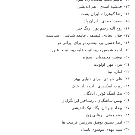
۱۳- جمشید اسدی ، هم اندیشی
۱۴- رضا گوهرزاد، ایران پست
۱۵- سعید احمدی ، ایران پاد
۱۶- روح الله رحیم پور ، زنگ خبر
۱۷- جلال ایجادی، فلسفه ، جامعه شناسی ، سیاست
۱۸- رضا حسین بر، بینشی نو برای ایرانی نو
۱۹- احمد شمس ، روحانیت علیه روحانیت- عبور
۲۰- نوشین محمدیان ، سوژه
۲۱- بیژن مهر، اولویت
۲۲- امان، نینا
۲۳- علی جوادی ، برای دنیایی بهتر
۲۴- روزبه اسکندری ، آب ، باد، خاک
۲۵- نیک آهنگ کوثر ، آبانگان
۲۶- بهمن شاهنگیان ، رستاخیز ایرانگرایان
۲۷- بهداد جاودان، پگاه نیک اندیشی
۲۸- مینو همتی ، رهایی زن
۲۹- امیر حسین توفیق سرزمین فرصت ها
۳۰- سید مهدی موسوی بامداد